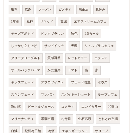
後輩
飲み
ラーメン
ピノキオ
喫茶店
夏休み
1年生
風神
リキッド
葛城
エアストリームカフェ
チーズアボカド
ピンクブラウン
秋色
LDカール
しっかり立ち上げ
サンドイッチ
天理
リトルプラスカフェ
グリークヨーグルト
質感再整
レッドカラー
エクステ
オールバックパーマ
かに道楽
トマト
猫
家
キッズフェード
アフロツイスト
フェード坊主
ボウズ
スキンフェード
マンバン
スパイキーショート
ループカフェ
道の駅
ビートルジュース
コメディ
エンドカラー
和歌山
マリーナシティ
黒潮市場
お寿司
生石高原
とれとれ市場
白浜
紀州梅干館
梅酒
エネルギーランド
オリーブ