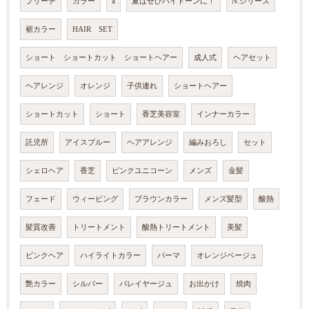
ブリーチ
カラー
a
夏はぜひハイトーンに！
N.シリーズ
裾カラー
HAIR SET
ショート ショートカット ショートヘアー
成人式
ヘアセット
ヘアレンジ
オレンジ
子供連れ
ショートヘアー
ショートカット
ショート
香芝美容室
インナーカラー
託児所
アイスブルー
ヘアアレンジ
編みおろし
セット
シェロヘア
香芝
ピンクユニコーン
メンズ
金髪
フェード
ウィービング
ブラウンカラー
メンズ髪型
酸熱
髪質改善
トリートメント
酸熱トリートメント
美髪
ピンクヘア
ハイライトカラー
パーマ
オレンジベージュ
艶カラー
シルバー
バレイヤージュ
お出かけ
焼肉