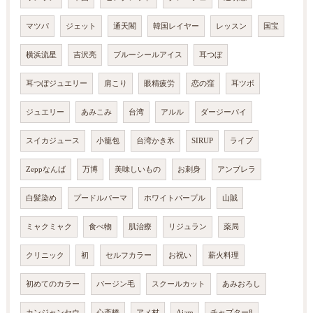
マツパ
ジェット
通天閣
韓国レイヤー
レッスン
国宝
横浜流星
吉沢亮
ブルーシールアイス
耳つぼ
耳つぼジュエリー
肩こり
眼精疲労
恋の窪
耳ツボ
ジュエリー
あみこみ
台湾
アルル
ダージーパイ
スイカジュース
小籠包
台湾かき氷
SIRUP
ライブ
Zeppなんば
万博
美味しいもの
お刺身
アンブレラ
白髪染め
プードルパーマ
ホワイトパープル
山賊
ミャクミャク
食べ物
肌治療
リジュラン
薬局
クリニック
初
セルフカラー
お祝い
薪火料理
初めてのカラー
バージン毛
スクールカット
あみおろし
カンジャンセウ
心斎橋
アメ村
Aiam
チャプター8