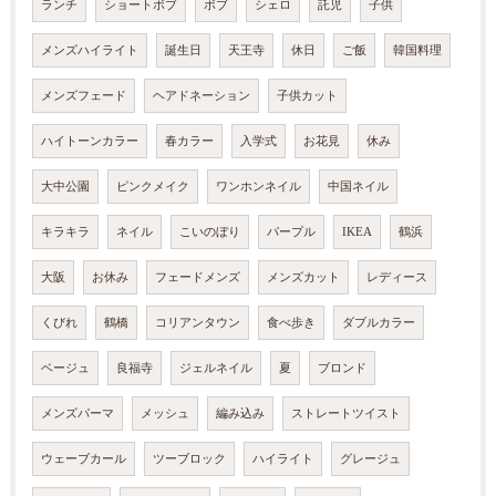
ランチ
ショートボブ
ボブ
シェロ
託児
子供
メンズハイライト
誕生日
天王寺
休日
ご飯
韓国料理
メンズフェード
ヘアドネーション
子供カット
ハイトーンカラー
春カラー
入学式
お花見
休み
大中公園
ピンクメイク
ワンホンネイル
中国ネイル
キラキラ
ネイル
こいのぼり
パープル
IKEA
鶴浜
大阪
お休み
フェードメンズ
メンズカット
レディース
くびれ
鶴橋
コリアンタウン
食べ歩き
ダブルカラー
ベージュ
良福寺
ジェルネイル
夏
ブロンド
メンズパーマ
メッシュ
編み込み
ストレートツイスト
ウェーブカール
ツーブロック
ハイライト
グレージュ