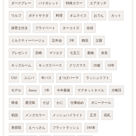
ダークグレー
バイオレット
特殊カラー
エアタッチ
ウルフ
ポテトサラダ
料理
オムライス
おでん
カット
保育士付き
プライベート
ターコイズ
全頭
ミルクティーベージュ
忘年会
2年
鶴兆
父親
プレゼント
宮崎
マツエク
七五三
着物
奈良
キッズルーム
キッズスペース
クリスマス
28歳
10年
USJ
ユニバ
年パス
まつげパーマ
ラッシュリフト
モデル
Jimny
1年
今年最後
マグネットネイル
大晦日
帰省
鹿児島
そば
かに
仕事始め
ポニーテール
初詣
メンズカラー
メッシュハイライト
正月
花札
美容院
えべっさん
フラットラッシュ
160本