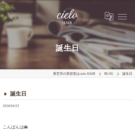
誕生日
香芝市の美容室はcielo HAIR
BLOG
誕生日
誕生日
2026/04/23
こんばんは🌆