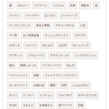
酒
ボルドー
ベアアート
ニフレル
天満
昼飲み
金
ツイスト
バースデー
ばっさり
ショートヘア
ディズニーランド
美女と野獣
アサイーボウル
八木
マツ育
まつ毛美容液
ラッシュアディクト
プチプラ
セザンヌ
スイーツ
刈り上げ
お正月
オレンジヘア
マグネット
クロムパーツ
ガラスフレンチ
シングルラッシュ
地元
美味しかった
ツイストパーマ
めんず
ベリーショート
短髪
フェイスフレミングカラー
センターパート
お疲れ会
鎌田
近所
しゅんのすけ
チョコ
クッキー
イメチェン
ウルフボブ
カラーエクステ
すみれ
そまもと
お肉屋さん
初ブリーチ
広陵