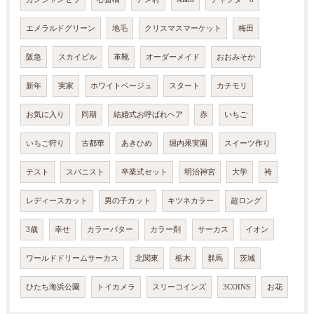
エメラルドグリーン
地毛
クリスマスマーケット
梅田
阪急
スカイビル
革靴
オーダーメイド
おおみそか
新年
実家
ホワイトベージュ
スタート
カチモリ
お気に入り
同期
結婚式お呼ばれヘア
赤
いちご
いちご狩り
古都華
あきひめ
堀内果実園
スイーツ作り
テスト
スパニスト
卒業式セット
明治神宮
大学
袴
レディースカット
男の子カット
キツネカラー
超ロング
3歳
幸せ
カラーバター
カラー剤
サーカス
イオン
ワールドドリームサーカス
北関東
栃木
群馬
茨城
ひたち海浜公園
トイカメラ
スリーコインズ
3COINS
お花