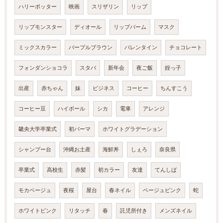
ハリーポッター
映画
スリザリン
リップ
リップモンスター
ディオール
リップバーム
マスク
ミックスカラー
パープルブラウン
バレンタイン
チョコレート
フォンダンショコラ
スタバ
新年会
夜ご飯
姪っ子
出産
赤ちゃん
妹
ビジネス
コーヒー
ちんすこう
コーヒー豆
ハイボール
シカ
電車
アレンジ
畿央大学卒業式
初パーマ
ホワイトグラデーション
シャンプー台
沖縄お土産
海鮮丼
しぇろ
奈良県
卒業式
高校生
赤髪
初カラー
友達
てんしば
モカベージュ
夜桜
屋台
春ネイル
ベージュピンク
蛇
ホワイトピンク
リタッチ
春
託児所付き
メンズネイル