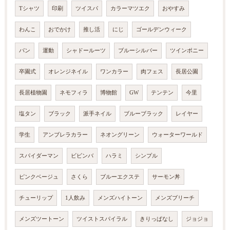
Tシャツ
印刷
ツイスパ
カラーマツエク
おやすみ
わんこ
おでかけ
推し活
にじ
ゴールデンウィーク
パン
運動
シャドールーツ
ブルーシルバー
ツインポニー
卒園式
オレンジネイル
ワンカラー
肉フェス
長居公園
長居植物園
ネモフィラ
博物館
GW
テンテン
今里
塩タン
ブラック
派手ネイル
ブルーブラック
レイヤー
学生
アンブレラカラー
ネオングリーン
ウォーターワールド
スパイダーマン
ビビンバ
ハラミ
シンプル
ピンクベージュ
さくら
ブルーエクステ
サーモン丼
チューリップ
1人飲み
メンズハイトーン
メンズブリーチ
メンズツートーン
ツイストスパイラル
きりっぱなし
ジョジョ