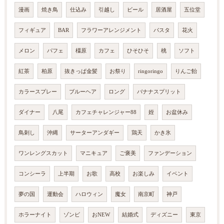
漫画
焼き鳥
仕込み
引越し
ビール
居酒屋
五位堂
フィギュア
BAR
フラワーアレンジメント
パスタ
花火
メロン
パフェ
橿原
カフェ
ひそひそ
桃
ソフト
紅茶
柏原
抜きっぱ金髪
お祭り
ringoringo
りんご飴
カラースプレー
ブルーヘア
ロング
バナナスプリット
ダイナー
八尾
カフェチャレンジャー88
姪
お盆休み
鳥刺し
沖縄
サーターアンダギー
鶏天
かき氷
ワンレングスカット
マニキュア
ご褒美
ファンデーション
コンシーラ
上半期
お歌
高校
お楽しみ
イベント
夢の国
運動会
ハロウィン
魔女
南京町
神戸
ホラーナイト
ゾンビ
おNEW
結婚式
ディズニー
東京