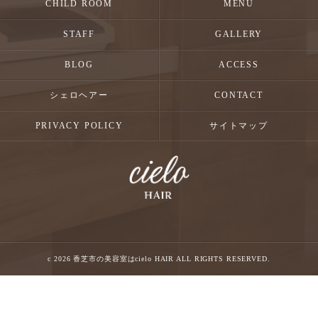
CHILD ROOM
MENU
STAFF
GALLERY
BLOG
ACCESS
シェロヘアー
CONTACT
PRIVACY POLICY
サイトマップ
c 2026 香芝市の美容室はcielo HAIR ALL RIGHTS RESERVED.