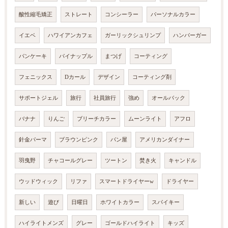
酸性縮毛矯正
ストレート
コンシーラー
パーソナルカラー
イエベ
ハワイアンカフェ
ガーリックシュリンプ
ハンバーガー
パンケーキ
パイナップル
まつげ
コーティング
フェニックス
Dカール
デザイン
コーティング剤
サポートジェル
旅行
社員旅行
強め
オールバック
バナナ
りんご
ブリーチカラー
ムーンライト
アフロ
針金パーマ
ブラウンピンク
パン屋
アメリカンダイナー
羽曳野
チャコールグレー
ツートン
焚き火
キャンドル
ウッドウィック
リファ
スマートドライヤーw
ドライヤー
新しい
遊び
日曜日
ホワイトカラー
スパイキー
ハイライトメンズ
グレー
ゴールドハイライト
キッズ