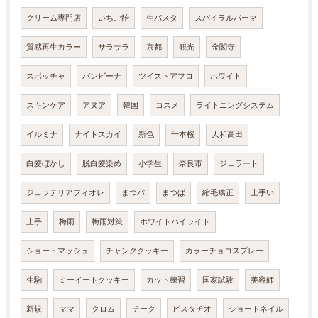
クリーム専門店
いちご飴
生パスタ
スパイラルパーマ
質感再生カラー
サラサラ
京都
観光
金閣寺
スポッチャ
バンビーナ
ツイストアフロ
ホワイト
スキンケア
アヌア
韓国
コスメ
ライトニングシステム
イルミナ
ナイトスカイ
新色
千本桜
大和高田
白髪ぼかし
脱白髪染め
小学生
奈良市
ジェラート
ジェラテリアフィオレ
まつパ
まつぱ
縮毛矯正
上手い
上手
梅雨
梅雨対策
ホワイトハイライト
ショートマッシュ
チャンククッキー
カラーチョコスプレー
生駒
ミーイートクッキー
カット練習
国家試験
美容師
新規
ママ
クロム
チーク
ピスタチオ
ショートネイル