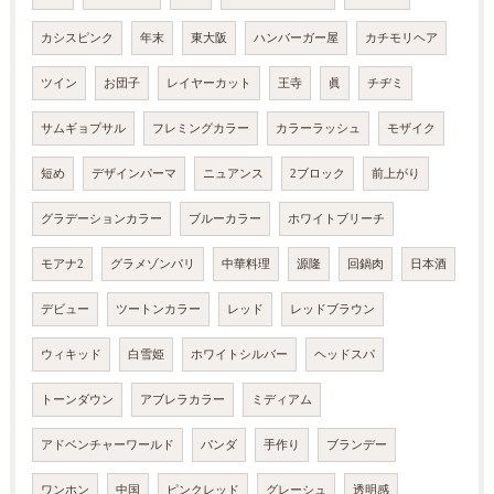
カシスピンク
年末
東大阪
ハンバーガー屋
カチモリヘア
ツイン
お団子
レイヤーカット
王寺
眞
チヂミ
サムギョプサル
フレミングカラー
カラーラッシュ
モザイク
短め
デザインパーマ
ニュアンス
2ブロック
前上がり
グラデーションカラー
ブルーカラー
ホワイトブリーチ
モアナ2
グラメゾンパリ
中華料理
源隆
回鍋肉
日本酒
デビュー
ツートンカラー
レッド
レッドブラウン
ウィキッド
白雪姫
ホワイトシルバー
ヘッドスパ
トーンダウン
アブレラカラー
ミディアム
アドベンチャーワールド
パンダ
手作り
ブランデー
ワンホン
中国
ピンクレッド
グレーシュ
透明感