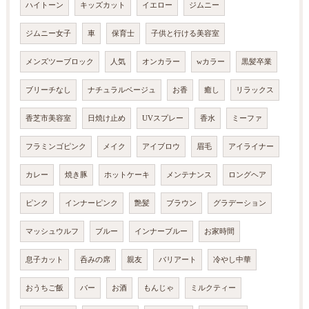
ハイトーン
キッズカット
イエロー
ジムニー
ジムニー女子
車
保育士
子供と行ける美容室
メンズツーブロック
人気
オンカラー
wカラー
黒髪卒業
ブリーチなし
ナチュラルベージュ
お香
癒し
リラックス
香芝市美容室
日焼け止め
UVスプレー
香水
ミーファ
フラミンゴピンク
メイク
アイブロウ
眉毛
アイライナー
カレー
焼き豚
ホットケーキ
メンテナンス
ロングヘア
ピンク
インナーピンク
艶髪
ブラウン
グラデーション
マッシュウルフ
ブルー
インナーブルー
お家時間
息子カット
呑みの席
親友
バリアート
冷やし中華
おうちご飯
バー
お酒
もんじゃ
ミルクティー