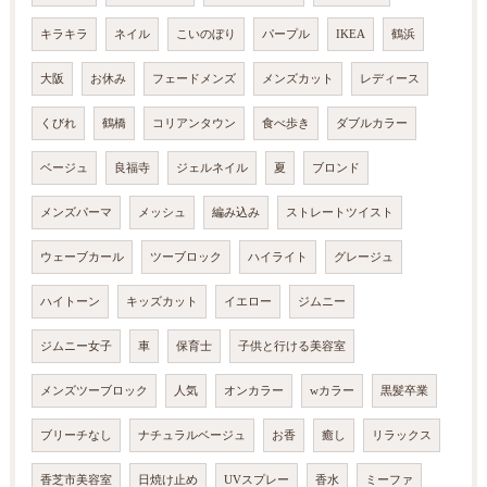
キラキラ
ネイル
こいのぼり
パープル
IKEA
鶴浜
大阪
お休み
フェードメンズ
メンズカット
レディース
くびれ
鶴橋
コリアンタウン
食べ歩き
ダブルカラー
ベージュ
良福寺
ジェルネイル
夏
ブロンド
メンズパーマ
メッシュ
編み込み
ストレートツイスト
ウェーブカール
ツーブロック
ハイライト
グレージュ
ハイトーン
キッズカット
イエロー
ジムニー
ジムニー女子
車
保育士
子供と行ける美容室
メンズツーブロック
人気
オンカラー
wカラー
黒髪卒業
ブリーチなし
ナチュラルベージュ
お香
癒し
リラックス
香芝市美容室
日焼け止め
UVスプレー
香水
ミーファ