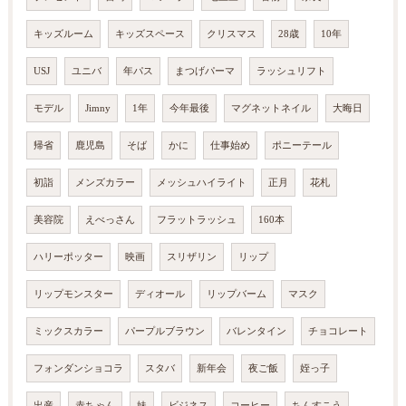
キッズルーム
キッズスペース
クリスマス
28歳
10年
USJ
ユニバ
年パス
まつげパーマ
ラッシュリフト
モデル
Jimny
1年
今年最後
マグネットネイル
大晦日
帰省
鹿児島
そば
かに
仕事始め
ポニーテール
初詣
メンズカラー
メッシュハイライト
正月
花札
美容院
えべっさん
フラットラッシュ
160本
ハリーポッター
映画
スリザリン
リップ
リップモンスター
ディオール
リップバーム
マスク
ミックスカラー
パープルブラウン
バレンタイン
チョコレート
フォンダンショコラ
スタバ
新年会
夜ご飯
姪っ子
出産
赤ちゃん
妹
ビジネス
コーヒー
ちんすこう