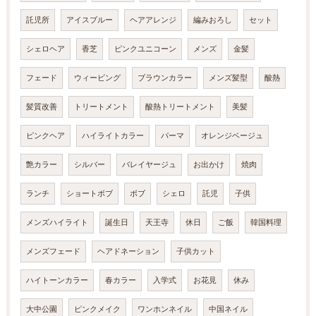
託児所
アイスブルー
ヘアアレンジ
編みおろし
セット
シェロヘア
香芝
ピンクユニコーン
メンズ
金髪
フェード
ウィービング
ブラウンカラー
メンズ髪型
酸熱
髪質改善
トリートメント
酸熱トリートメント
美髪
ピンクヘア
ハイライトカラー
パーマ
オレンジベージュ
艶カラー
シルバー
バレイヤージュ
お出かけ
焼肉
ランチ
ショートボブ
ボブ
シェロ
託児
子供
メンズハイライト
誕生日
天王寺
休日
ご飯
韓国料理
メンズフェード
ヘアドネーション
子供カット
ハイトーンカラー
春カラー
入学式
お花見
休み
大中公園
ピンクメイク
ワンホンネイル
中国ネイル