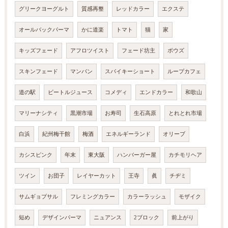
グリークヨーグルト
質感再整
レッドカラー
エクステ
オールバックパーマ
かに道楽
トマト
猫
家
キッズフェード
アフロツイスト
フェード坊主
ボウズ
スキンフェード
マンバン
スパイキーショート
ループカフェ
道の駅
ビートルジュース
コメディ
エンドカラー
和歌山
マリーナシティ
黒潮市場
お寿司
生石高原
とれとれ市場
白浜
紀州梅干館
梅酒
エネルギーランド
オリーブ
カシスピンク
年末
東大阪
ハンバーガー屋
カチモリヘア
ツイン
お団子
レイヤーカット
王寺
眞
チヂミ
サムギョプサル
フレミングカラー
カラーラッシュ
モザイク
短め
デザインパーマ
ニュアンス
2ブロック
前上がり