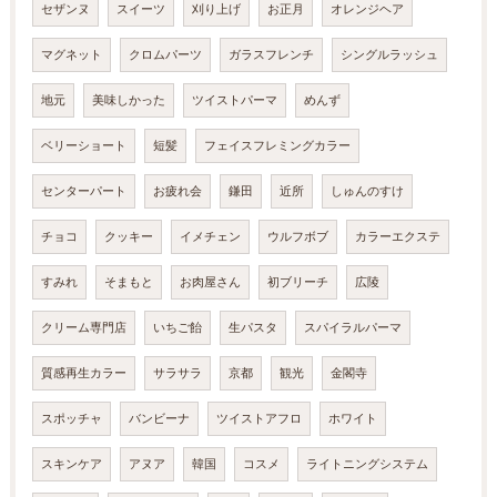
セザンヌ
スイーツ
刈り上げ
お正月
オレンジヘア
マグネット
クロムパーツ
ガラスフレンチ
シングルラッシュ
地元
美味しかった
ツイストパーマ
めんず
ベリーショート
短髪
フェイスフレミングカラー
センターパート
お疲れ会
鎌田
近所
しゅんのすけ
チョコ
クッキー
イメチェン
ウルフボブ
カラーエクステ
すみれ
そまもと
お肉屋さん
初ブリーチ
広陵
クリーム専門店
いちご飴
生パスタ
スパイラルパーマ
質感再生カラー
サラサラ
京都
観光
金閣寺
スポッチャ
バンビーナ
ツイストアフロ
ホワイト
スキンケア
アヌア
韓国
コスメ
ライトニングシステム