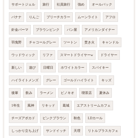
サポートジェル
旅行
社員旅行
強め
オールバック
バナナ
りんご
ブリーチカラー
ムーンライト
アフロ
針金パーマ
ブラウンピンク
パン屋
アメリカンダイナー
羽曳野
チャコールグレー
ツートン
焚き火
キャンドル
ウッドウィック
リファ
スマートドライヤーw
ドライヤー
新しい
遊び
日曜日
ホワイトカラー
スパイキー
ハイライトメンズ
グレー
ゴールドハイライト
キッズ
後輩
飲み
ラーメン
ピノキオ
喫茶店
夏休み
1年生
風神
リキッド
葛城
エアストリームカフェ
チーズアボカド
ピンクブラウン
秋色
LDカール
しっかり立ち上げ
サンドイッチ
天理
リトルプラスカフェ