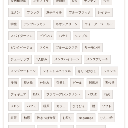
長居植物園
ネモフィラ
博物館
GW
テンテン
今里
塩タン
ブラック
派手ネイル
ブルーブラック
レイヤー
学生
アンブレラカラー
ネオングリーン
ウォーターワールド
スパイダーマン
ビビンバ
ハラミ
シンプル
ピンクベージュ
さくら
ブルーエクステ
サーモン丼
チューリップ
1人飲み
メンズハイトーン
メンズブリーチ
メンズツートーン
ツイストスパイラル
きりっぱなし
ジョジョ
漫画
焼き鳥
仕込み
引越し
ビール
居酒屋
五位堂
フィギュア
BAR
フラワーアレンジメント
パスタ
花火
メロン
パフェ
橿原
カフェ
ひそひそ
桃
ソフト
紅茶
柏原
抜きっぱ金髪
お祭り
ringoringo
りんご飴