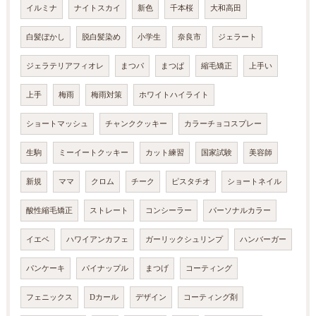
イルミナ
ナイトスカイ
新色
千本桜
大和高田
白髪ぼかし
脱白髪染め
小学生
奈良市
ジェラート
ジェラテリアフィオレ
まつパ
まつぱ
縮毛矯正
上手い
上手
梅雨
梅雨対策
ホワイトハイライト
ショートマッシュ
チャンククッキー
カラーチョコスプレー
生駒
ミーイートクッキー
カット練習
国家試験
美容師
新規
ママ
クロム
チーク
ピスタチオ
ショートネイル
酸性縮毛矯正
ストレート
コンシーラー
パーソナルカラー
イエベ
ハワイアンカフェ
ガーリックシュリンプ
ハンバーガー
パンケーキ
パイナップル
まつげ
コーティング
フェニックス
Dカール
デザイン
コーティング剤