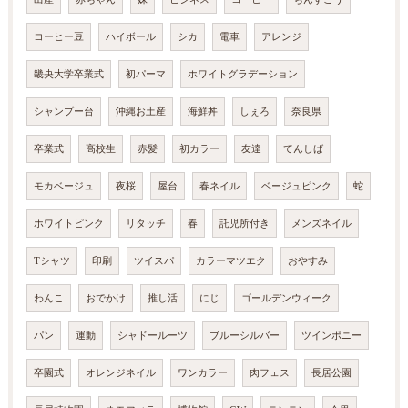
コーヒー豆
ハイボール
シカ
電車
アレンジ
畿央大学卒業式
初パーマ
ホワイトグラデーション
シャンプー台
沖縄お土産
海鮮丼
しぇろ
奈良県
卒業式
高校生
赤髪
初カラー
友達
てんしば
モカベージュ
夜桜
屋台
春ネイル
ベージュピンク
蛇
ホワイトピンク
リタッチ
春
託児所付き
メンズネイル
Tシャツ
印刷
ツイスパ
カラーマツエク
おやすみ
わんこ
おでかけ
推し活
にじ
ゴールデンウィーク
パン
運動
シャドールーツ
ブルーシルバー
ツインポニー
卒園式
オレンジネイル
ワンカラー
肉フェス
長居公園