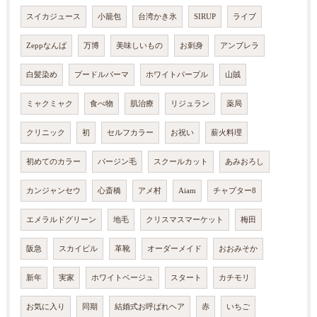
スイカジュース
小籠包
台湾かき氷
SIRUP
ライブ
Zeppなんば
万博
美味しいもの
お刺身
アンブレラ
白髪染め
プードルパーマ
ホワイトパープル
山賊
ミャクミャク
食べ物
肌治療
リジュラン
薬局
クリニック
初
セルフカラー
お祝い
薪火料理
初めてのカラー
バージン毛
スクールカット
あみおろし
カンジャンセウ
心斎橋
アメ村
Aiam
チャプター8
エメラルドグリーン
地毛
クリスマスマーケット
梅田
阪急
スカイビル
革靴
オーダーメイド
おおみそか
新年
実家
ホワイトベージュ
スタート
カチモリ
お気に入り
同期
結婚式お呼ばれヘア
赤
いちご