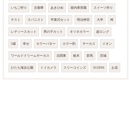
いちご狩り
古都華
あきひめ
堀内果実園
スイーツ作り
テスト
スパニスト
卒業式セット
明治神宮
大学
袴
レディースカット
男の子カット
キツネカラー
超ロング
3歳
幸せ
カラーバター
カラー剤
サーカス
イオン
ワールドドリームサーカス
北関東
栃木
群馬
茨城
ひたち海浜公園
トイカメラ
スリーコインズ
3COINS
お花