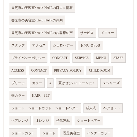
香芝市の美容室･cielo HAIRの口コミ情報
香芝市の美容室･cielo HAIRの評判
香芝市の美容室･cielo HAIRのお客様の声
サービス
メニュー
スタッフ
アクセス
シェロヘアー
お問い合わせ
プライバシーポリシー
CONCEPT
SERVICE
MENU
STAFF
ACCESS
CONTACT
PRIVACY POLICY
CHILD ROOM
ブリーチ
カラー
a
夏はぜひハイトーンに！
N.シリーズ
裾カラー
HAIR SET
ショート ショートカット ショートヘアー
成人式
ヘアセット
ヘアレンジ
オレンジ
子供連れ
ショートヘアー
ショートカット
ショート
香芝美容室
インナーカラー