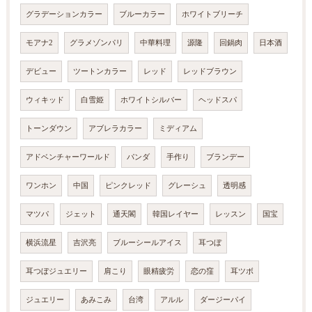
グラデーションカラー
ブルーカラー
ホワイトブリーチ
モアナ2
グラメゾンパリ
中華料理
源隆
回鍋肉
日本酒
デビュー
ツートンカラー
レッド
レッドブラウン
ウィキッド
白雪姫
ホワイトシルバー
ヘッドスパ
トーンダウン
アブレラカラー
ミディアム
アドベンチャーワールド
パンダ
手作り
ブランデー
ワンホン
中国
ピンクレッド
グレーシュ
透明感
マツパ
ジェット
通天閣
韓国レイヤー
レッスン
国宝
横浜流星
吉沢亮
ブルーシールアイス
耳つぼ
耳つぼジュエリー
肩こり
眼精疲労
恋の窪
耳ツボ
ジュエリー
あみこみ
台湾
アルル
ダージーパイ