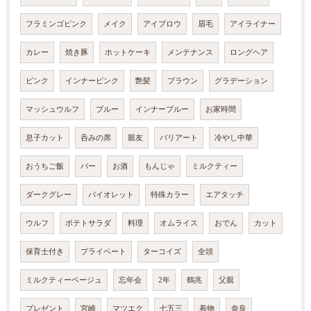
フラミンゴピンク
メイク
アイブロウ
眉毛
アイライナー
カレー
焼き豚
ホットケーキ
メンテナンス
ロングヘア
ピンク
インナーピンク
艶髪
ブラウン
グラデーション
マッシュウルフ
ブルー
インナーブルー
お家時間
息子カット
呑みの席
親友
バリアート
冷やし中華
おうちご飯
バー
お酒
もんじゃ
ミルクティー
ダークグレー
バイオレット
特殊カラー
エアタッチ
ウルフ
ポテトサラダ
料理
オムライス
おでん
カット
保育士付き
プライベート
ターコイズ
全頭
ミルクティーベージュ
忘年会
2年
鶴兆
父親
プレゼント
宮崎
マツエク
七五三
着物
奈良