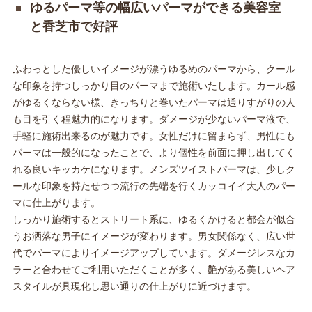
ゆるパーマ等の幅広いパーマができる美容室
と香芝市で好評
ふわっとした優しいイメージが漂うゆるめのパーマから、クール
な印象を持つしっかり目のパーマまで施術いたします。カール感
がゆるくならない様、きっちりと巻いたパーマは通りすがりの人
も目を引く程魅力的になります。ダメージが少ないパーマ液で、
手軽に施術出来るのが魅力です。女性だけに留まらず、男性にも
パーマは一般的になったことで、より個性を前面に押し出してく
れる良いキッカケになります。メンズツイストパーマは、少しク
ールな印象を持たせつつ流行の先端を行くカッコイイ大人のパー
マに仕上がります。
しっかり施術するとストリート系に、ゆるくかけると都会が似合
うお洒落な男子にイメージが変わります。男女関係なく、広い世
代でパーマによりイメージアップしています。ダメージレスなカ
ラーと合わせてご利用いただくことが多く、艶がある美しいヘア
スタイルが具現化し思い通りの仕上がりに近づけます。