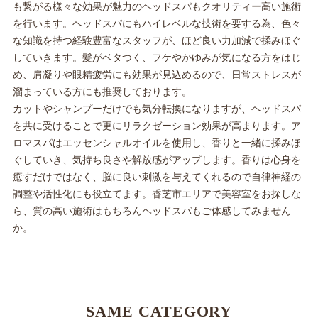
も繋がる様々な効果が魅力のヘッドスパもクオリティー高い施術
を行います。ヘッドスパにもハイレベルな技術を要する為、色々
な知識を持つ経験豊富なスタッフが、ほど良い力加減で揉みほぐ
していきます。髪がベタつく、フケやかゆみが気になる方をはじ
め、肩凝りや眼精疲労にも効果が見込めるので、日常ストレスが
溜まっている方にも推奨しております。
カットやシャンプーだけでも気分転換になりますが、ヘッドスパ
を共に受けることで更にリラクゼーション効果が高まります。ア
ロマスパはエッセンシャルオイルを使用し、香りと一緒に揉みほ
ぐしていき、気持ち良さや解放感がアップします。香りは心身を
癒すだけではなく、脳に良い刺激を与えてくれるので自律神経の
調整や活性化にも役立てます。香芝市エリアで美容室をお探しな
ら、質の高い施術はもちろんヘッドスパもご体感してみません
か。
SAME CATEGORY