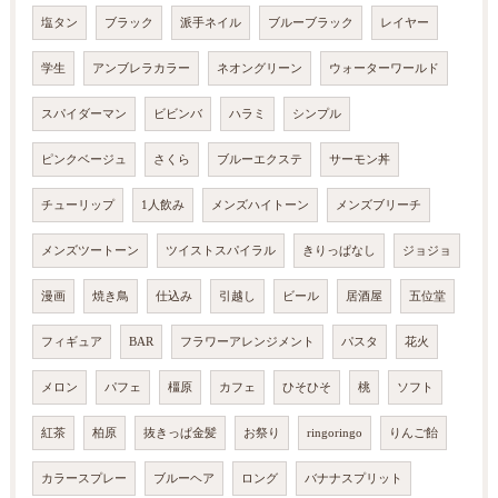
塩タン
ブラック
派手ネイル
ブルーブラック
レイヤー
学生
アンブレラカラー
ネオングリーン
ウォーターワールド
スパイダーマン
ビビンバ
ハラミ
シンプル
ピンクベージュ
さくら
ブルーエクステ
サーモン丼
チューリップ
1人飲み
メンズハイトーン
メンズブリーチ
メンズツートーン
ツイストスパイラル
きりっぱなし
ジョジョ
漫画
焼き鳥
仕込み
引越し
ビール
居酒屋
五位堂
フィギュア
BAR
フラワーアレンジメント
パスタ
花火
メロン
パフェ
橿原
カフェ
ひそひそ
桃
ソフト
紅茶
柏原
抜きっぱ金髪
お祭り
ringoringo
りんご飴
カラースプレー
ブルーヘア
ロング
バナナスプリット