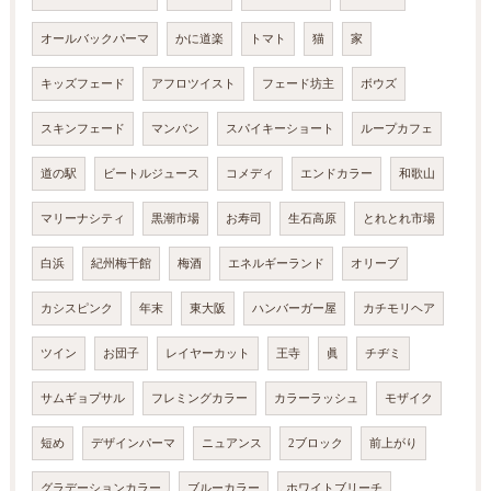
オールバックパーマ
かに道楽
トマト
猫
家
キッズフェード
アフロツイスト
フェード坊主
ボウズ
スキンフェード
マンバン
スパイキーショート
ループカフェ
道の駅
ビートルジュース
コメディ
エンドカラー
和歌山
マリーナシティ
黒潮市場
お寿司
生石高原
とれとれ市場
白浜
紀州梅干館
梅酒
エネルギーランド
オリーブ
カシスピンク
年末
東大阪
ハンバーガー屋
カチモリヘア
ツイン
お団子
レイヤーカット
王寺
眞
チヂミ
サムギョプサル
フレミングカラー
カラーラッシュ
モザイク
短め
デザインパーマ
ニュアンス
2ブロック
前上がり
グラデーションカラー
ブルーカラー
ホワイトブリーチ