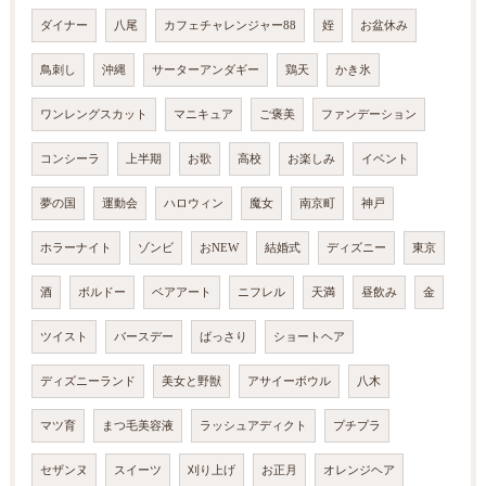
ダイナー
八尾
カフェチャレンジャー88
姪
お盆休み
鳥刺し
沖縄
サーターアンダギー
鶏天
かき氷
ワンレングスカット
マニキュア
ご褒美
ファンデーション
コンシーラ
上半期
お歌
高校
お楽しみ
イベント
夢の国
運動会
ハロウィン
魔女
南京町
神戸
ホラーナイト
ゾンビ
おNEW
結婚式
ディズニー
東京
酒
ボルドー
ベアアート
ニフレル
天満
昼飲み
金
ツイスト
バースデー
ばっさり
ショートヘア
ディズニーランド
美女と野獣
アサイーボウル
八木
マツ育
まつ毛美容液
ラッシュアディクト
プチプラ
セザンヌ
スイーツ
刈り上げ
お正月
オレンジヘア