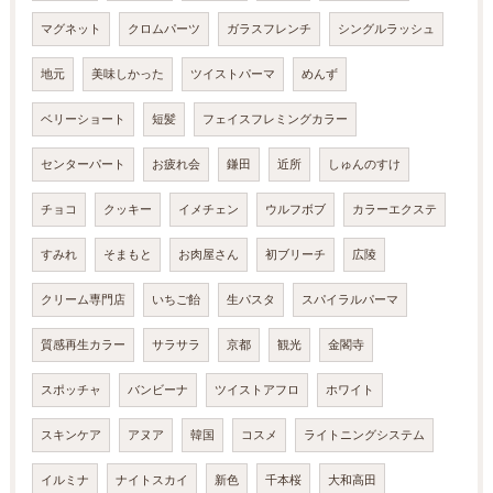
マグネット
クロムパーツ
ガラスフレンチ
シングルラッシュ
地元
美味しかった
ツイストパーマ
めんず
ベリーショート
短髪
フェイスフレミングカラー
センターパート
お疲れ会
鎌田
近所
しゅんのすけ
チョコ
クッキー
イメチェン
ウルフボブ
カラーエクステ
すみれ
そまもと
お肉屋さん
初ブリーチ
広陵
クリーム専門店
いちご飴
生パスタ
スパイラルパーマ
質感再生カラー
サラサラ
京都
観光
金閣寺
スポッチャ
バンビーナ
ツイストアフロ
ホワイト
スキンケア
アヌア
韓国
コスメ
ライトニングシステム
イルミナ
ナイトスカイ
新色
千本桜
大和高田