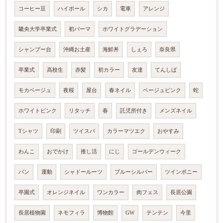
コーヒー豆
ハイボール
シカ
電車
アレンジ
畿央大学卒業式
初パーマ
ホワイトグラデーション
シャンプー台
沖縄お土産
海鮮丼
しぇろ
奈良県
卒業式
高校生
赤髪
初カラー
友達
てんしば
モカベージュ
夜桜
屋台
春ネイル
ベージュピンク
蛇
ホワイトピンク
リタッチ
春
託児所付き
メンズネイル
Tシャツ
印刷
ツイスパ
カラーマツエク
おやすみ
わんこ
おでかけ
推し活
にじ
ゴールデンウィーク
パン
運動
シャドールーツ
ブルーシルバー
ツインポニー
卒園式
オレンジネイル
ワンカラー
肉フェス
長居公園
長居植物園
ネモフィラ
博物館
GW
テンテン
今里