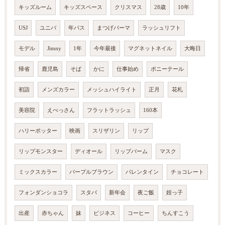
キッズルーム
キッズスペース
クリスマス
28歳
10年
USJ
ユニバ
年パス
まつげパーマ
ラッシュリフト
モデル
Jimny
1年
今年最後
マグネットネイル
大晦日
帰省
鹿児島
そば
かに
仕事始め
ポニーテール
初詣
メンズカラー
メッシュハイライト
正月
花札
美容院
えべっさん
フラットラッシュ
160本
ハリーポッター
映画
スリザリン
リップ
リップモンスター
ディオール
リップバーム
マスク
ミックスカラー
パープルブラウン
バレンタイン
チョコレート
フォンダンショコラ
スタバ
新年会
夜ご飯
姪っ子
出産
赤ちゃん
妹
ビジネス
コーヒー
ちんすこう