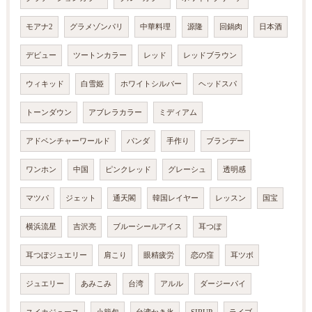
モアナ2
グラメゾンパリ
中華料理
源隆
回鍋肉
日本酒
デビュー
ツートンカラー
レッド
レッドブラウン
ウィキッド
白雪姫
ホワイトシルバー
ヘッドスパ
トーンダウン
アブレラカラー
ミディアム
アドベンチャーワールド
パンダ
手作り
ブランデー
ワンホン
中国
ピンクレッド
グレーシュ
透明感
マツパ
ジェット
通天閣
韓国レイヤー
レッスン
国宝
横浜流星
吉沢亮
ブルーシールアイス
耳つぼ
耳つぼジュエリー
肩こり
眼精疲労
恋の窪
耳ツボ
ジュエリー
あみこみ
台湾
アルル
ダージーパイ