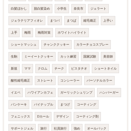
白髪ぼかし
脱白髪染め
小学生
奈良市
ジェラート
ジェラテリアフィオレ
まつパ
まつぱ
縮毛矯正
上手い
上手
梅雨
梅雨対策
ホワイトハイライト
ショートマッシュ
チャンククッキー
カラーチョコスプレー
生駒
ミーイートクッキー
カット練習
国家試験
美容師
新規
ママ
クロム
チーク
ピスタチオ
ショートネイル
酸性縮毛矯正
ストレート
コンシーラー
パーソナルカラー
イエベ
ハワイアンカフェ
ガーリックシュリンプ
ハンバーガー
パンケーキ
パイナップル
まつげ
コーティング
フェニックス
Dカール
デザイン
コーティング剤
サポートジェル
旅行
社員旅行
強め
オールバック