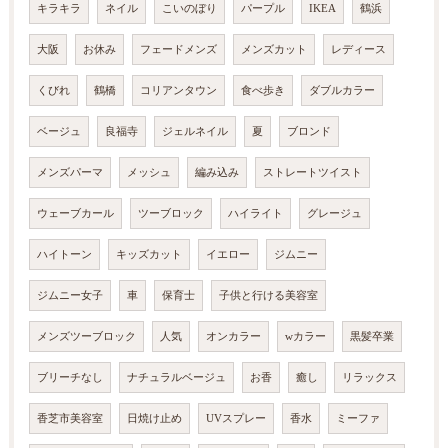
キラキラ
ネイル
こいのぼり
パープル
IKEA
鶴浜
大阪
お休み
フェードメンズ
メンズカット
レディース
くびれ
鶴橋
コリアンタウン
食べ歩き
ダブルカラー
ベージュ
良福寺
ジェルネイル
夏
ブロンド
メンズパーマ
メッシュ
編み込み
ストレートツイスト
ウェーブカール
ツーブロック
ハイライト
グレージュ
ハイトーン
キッズカット
イエロー
ジムニー
ジムニー女子
車
保育士
子供と行ける美容室
メンズツーブロック
人気
オンカラー
wカラー
黒髪卒業
ブリーチなし
ナチュラルベージュ
お香
癒し
リラックス
香芝市美容室
日焼け止め
UVスプレー
香水
ミーファ