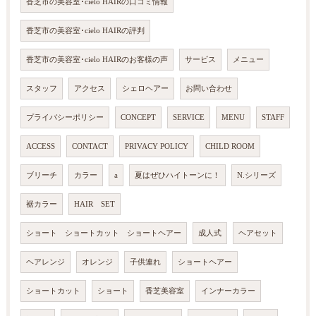
香芝市の美容室･cielo HAIRの口コミ情報
香芝市の美容室･cielo HAIRの評判
香芝市の美容室･cielo HAIRのお客様の声
サービス
メニュー
スタッフ
アクセス
シェロヘアー
お問い合わせ
プライバシーポリシー
CONCEPT
SERVICE
MENU
STAFF
ACCESS
CONTACT
PRIVACY POLICY
CHILD ROOM
ブリーチ
カラー
a
夏はぜひハイトーンに！
N.シリーズ
裾カラー
HAIR SET
ショート ショートカット ショートヘアー
成人式
ヘアセット
ヘアレンジ
オレンジ
子供連れ
ショートヘアー
ショートカット
ショート
香芝美容室
インナーカラー