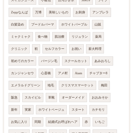
スイカジュース
小籠包
台湾かき氷
SIRUP
ライブ
Zeppなんば
万博
美味しいもの
お刺身
アンブレラ
白髪染め
プードルパーマ
ホワイトパープル
山賊
ミャクミャク
食べ物
肌治療
リジュラン
薬局
クリニック
初
セルフカラー
お祝い
薪火料理
初めてのカラー
バージン毛
スクールカット
あみおろし
カンジャンセウ
心斎橋
アメ村
Aiam
チャプター8
エメラルドグリーン
地毛
クリスマスマーケット
梅田
阪急
スカイビル
革靴
オーダーメイド
おおみそか
新年
実家
ホワイトベージュ
スタート
カチモリ
お気に入り
同期
結婚式お呼ばれヘア
赤
いちご