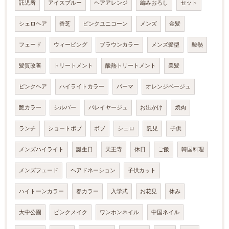
託児所
アイスブルー
ヘアアレンジ
編みおろし
セット
シェロヘア
香芝
ピンクユニコーン
メンズ
金髪
フェード
ウィービング
ブラウンカラー
メンズ髪型
酸熱
髪質改善
トリートメント
酸熱トリートメント
美髪
ピンクヘア
ハイライトカラー
パーマ
オレンジベージュ
艶カラー
シルバー
バレイヤージュ
お出かけ
焼肉
ランチ
ショートボブ
ボブ
シェロ
託児
子供
メンズハイライト
誕生日
天王寺
休日
ご飯
韓国料理
メンズフェード
ヘアドネーション
子供カット
ハイトーンカラー
春カラー
入学式
お花見
休み
大中公園
ピンクメイク
ワンホンネイル
中国ネイル