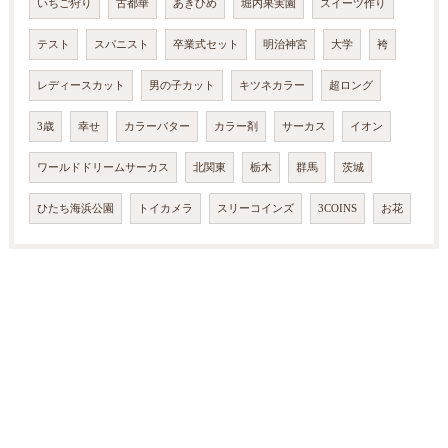
いちご狩り
古都華
あきひめ
堀内果実園
スイーツ作り
テスト
スパニスト
卒業式セット
明治神宮
大学
袴
レディースカット
男の子カット
キツネカラー
超ロング
3歳
幸せ
カラーバター
カラー剤
サーカス
イオン
ワールドドリームサーカス
北関東
栃木
群馬
茨城
ひたち海浜公園
トイカメラ
スリーコインズ
3COINS
お花