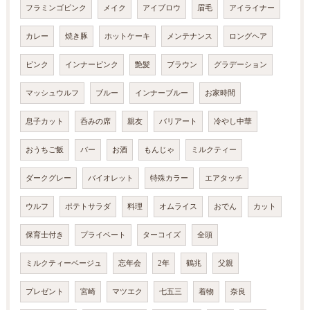
フラミンゴピンク
メイク
アイブロウ
眉毛
アイライナー
カレー
焼き豚
ホットケーキ
メンテナンス
ロングヘア
ピンク
インナーピンク
艶髪
ブラウン
グラデーション
マッシュウルフ
ブルー
インナーブルー
お家時間
息子カット
呑みの席
親友
バリアート
冷やし中華
おうちご飯
バー
お酒
もんじゃ
ミルクティー
ダークグレー
バイオレット
特殊カラー
エアタッチ
ウルフ
ポテトサラダ
料理
オムライス
おでん
カット
保育士付き
プライベート
ターコイズ
全頭
ミルクティーベージュ
忘年会
2年
鶴兆
父親
プレゼント
宮崎
マツエク
七五三
着物
奈良