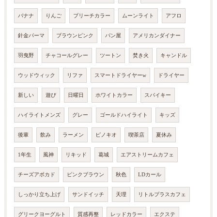
バナナ
りんご
ブリーチカラー
ムーンライト
アフロ
針金パーマ
ブラウンピンク
パン屋
アメリカンダイナー
羽曳野
チャコールグレー
ツートン
焚き火
キャンドル
ウッドウィック
リファ
スマートドライヤーw
ドライヤー
新しい
遊び
日曜日
ホワイトカラー
スパイキー
ハイライトメンズ
グレー
ゴールドハイライト
キッズ
後輩
飲み
ラーメン
ピノキオ
喫茶店
夏休み
1年生
風神
リキッド
葛城
エアストリームカフェ
チーズアボカド
ピンクブラウン
秋色
LDカール
しっかり立ち上げ
サンドイッチ
天理
リトルプラスカフェ
グリークヨーグルト
質感再整
レッドカラー
エクステ