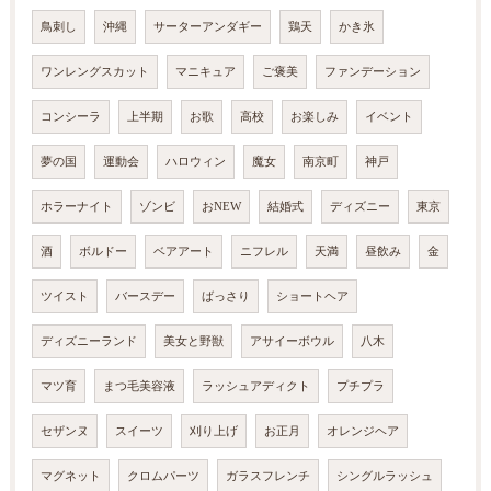
鳥刺し
沖縄
サーターアンダギー
鶏天
かき氷
ワンレングスカット
マニキュア
ご褒美
ファンデーション
コンシーラ
上半期
お歌
高校
お楽しみ
イベント
夢の国
運動会
ハロウィン
魔女
南京町
神戸
ホラーナイト
ゾンビ
おNEW
結婚式
ディズニー
東京
酒
ボルドー
ベアアート
ニフレル
天満
昼飲み
金
ツイスト
バースデー
ばっさり
ショートヘア
ディズニーランド
美女と野獣
アサイーボウル
八木
マツ育
まつ毛美容液
ラッシュアディクト
プチプラ
セザンヌ
スイーツ
刈り上げ
お正月
オレンジヘア
マグネット
クロムパーツ
ガラスフレンチ
シングルラッシュ