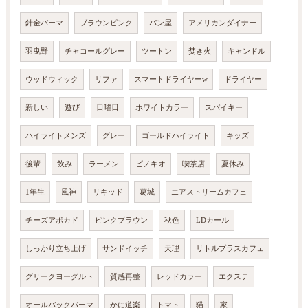
針金パーマ
ブラウンピンク
パン屋
アメリカンダイナー
羽曳野
チャコールグレー
ツートン
焚き火
キャンドル
ウッドウィック
リファ
スマートドライヤーw
ドライヤー
新しい
遊び
日曜日
ホワイトカラー
スパイキー
ハイライトメンズ
グレー
ゴールドハイライト
キッズ
後輩
飲み
ラーメン
ピノキオ
喫茶店
夏休み
1年生
風神
リキッド
葛城
エアストリームカフェ
チーズアボカド
ピンクブラウン
秋色
LDカール
しっかり立ち上げ
サンドイッチ
天理
リトルプラスカフェ
グリークヨーグルト
質感再整
レッドカラー
エクステ
オールバックパーマ
かに道楽
トマト
猫
家