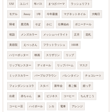
USJ
ユニバ
年パス
まつげパーマ
ラッシュリフト
モデル
Jimny
1年
今年最後
マグネットネイル
大晦日
帰省
鹿児島
そば
かに
仕事始め
ポニーテール
初詣
メンズカラー
メッシュハイライト
正月
花札
美容院
えべっさん
フラットラッシュ
160本
ハリーポッター
映画
スリザリン
リップ
リップモンスター
ディオール
リップバーム
マスク
ミックスカラー
パープルブラウン
バレンタイン
チョコレート
フォンダンショコラ
スタバ
新年会
夜ご飯
姪っ子
出産
赤ちゃん
妹
ビジネス
コーヒー
ちんすこう
コーヒー豆
ハイボール
シカ
電車
アレンジ