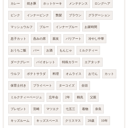
カレー
焼き豚
ホットケーキ
メンテナンス
ロングヘア
ピンク
インナーピンク
艶髪
ブラウン
グラデーション
マッシュウルフ
ブルー
インナーブルー
お家時間
息子カット
呑みの席
親友
バリアート
冷やし中華
おうちご飯
バー
お酒
もんじゃ
ミルクティー
ダークグレー
バイオレット
特殊カラー
エアタッチ
ウルフ
ポテトサラダ
料理
オムライス
おでん
カット
保育士付き
プライベート
ターコイズ
全頭
ミルクティーベージュ
忘年会
2年
鶴兆
父親
プレゼント
宮崎
マツエク
七五三
着物
奈良
キッズルーム
キッズスペース
クリスマス
28歳
10年