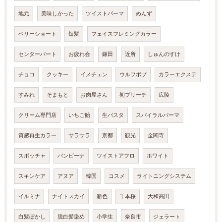
地元
美味しかった
ツイストパーマ
めんず
ベリーショート
短髪
フェイスフレミングカラー
センターパート
お疲れ会
鎌田
近所
しゅんのすけ
チョコ
クッキー
イメチェン
ウルフボブ
カラーエクステ
すみれ
そまもと
お肉屋さん
初ブリーチ
広陵
クリーム専門店
いちご飴
生パスタ
スパイラルパーマ
質感再生カラー
サラサラ
京都
観光
金閣寺
スポッチャ
バンビーナ
ツイストアフロ
ホワイト
スキンケア
アヌア
韓国
コスメ
ライトニングシステム
イルミナ
ナイトスカイ
新色
千本桜
大和高田
白髪ぼかし
脱白髪染め
小学生
奈良市
ジェラート