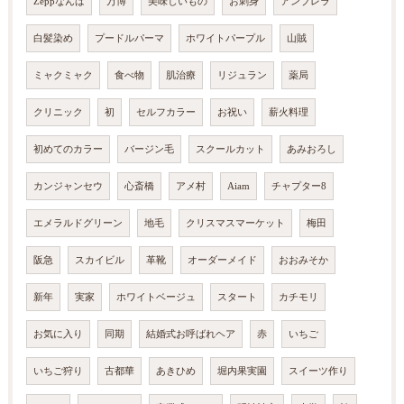
Zeppなんば
万博
美味しいもの
お刺身
アンブレラ
白髪染め
プードルパーマ
ホワイトパープル
山賊
ミャクミャク
食べ物
肌治療
リジュラン
薬局
クリニック
初
セルフカラー
お祝い
薪火料理
初めてのカラー
バージン毛
スクールカット
あみおろし
カンジャンセウ
心斎橋
アメ村
Aiam
チャプター8
エメラルドグリーン
地毛
クリスマスマーケット
梅田
阪急
スカイビル
革靴
オーダーメイド
おおみそか
新年
実家
ホワイトベージュ
スタート
カチモリ
お気に入り
同期
結婚式お呼ばれヘア
赤
いちご
いちご狩り
古都華
あきひめ
堀内果実園
スイーツ作り