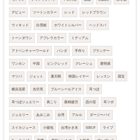
デビュー
ツートンカラー
レッド
レッドブラウン
ウィキッド
白雪姫
ホワイトシルバー
ヘッドスパ
トーンダウン
アブレラカラー
ミディアム
アドベンチャーワールド
パンダ
手作り
ブランデー
ワンホン
中国
ピンクレッド
グレーシュ
透明感
マツパ
ジェット
通天閣
韓国レイヤー
レッスン
国宝
横浜流星
吉沢亮
ブルーシールアイス
耳つぼ
耳つぼジュエリー
肩こり
眼精疲労
恋の窪
耳ツボ
ジュエリー
あみこみ
台湾
アルル
ダージーパイ
スイカジュース
小籠包
台湾かき氷
SIRUP
ライブ