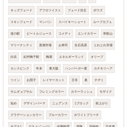
キッズフェード
アフロツイスト
フェード坊主
ボウズ
スキンフェード
マンバン
スパイキーショート
ループカフェ
道の駅
ビートルジュース
コメディ
エンドカラー
和歌山
マリーナシティ
黒潮市場
お寿司
生石高原
とれとれ市場
白浜
紀州梅干館
梅酒
エネルギーランド
オリーブ
カシスピンク
年末
東大阪
ハンバーガー屋
カチモリヘア
ツイン
お団子
レイヤーカット
王寺
眞
チヂミ
サムギョプサル
フレミングカラー
カラーラッシュ
モザイク
短め
デザインパーマ
ニュアンス
2ブロック
前上がり
グラデーションカラー
ブルーカラー
ホワイトブリーチ
モアナ2
グラメゾンパリ
中華料理
源隆
回鍋肉
日本酒