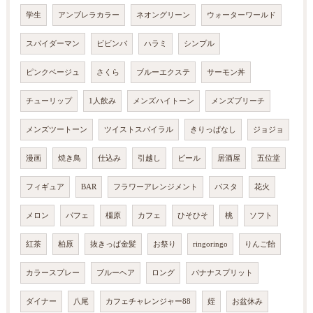
学生
アンブレラカラー
ネオングリーン
ウォーターワールド
スパイダーマン
ビビンバ
ハラミ
シンプル
ピンクベージュ
さくら
ブルーエクステ
サーモン丼
チューリップ
1人飲み
メンズハイトーン
メンズブリーチ
メンズツートーン
ツイストスパイラル
きりっぱなし
ジョジョ
漫画
焼き鳥
仕込み
引越し
ビール
居酒屋
五位堂
フィギュア
BAR
フラワーアレンジメント
パスタ
花火
メロン
パフェ
橿原
カフェ
ひそひそ
桃
ソフト
紅茶
柏原
抜きっぱ金髪
お祭り
ringoringo
りんご飴
カラースプレー
ブルーヘア
ロング
バナナスプリット
ダイナー
八尾
カフェチャレンジャー88
姪
お盆休み