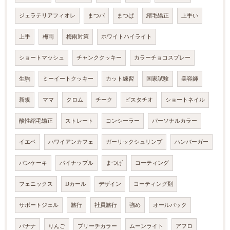
ジェラテリアフィオレ
まつパ
まつぱ
縮毛矯正
上手い
上手
梅雨
梅雨対策
ホワイトハイライト
ショートマッシュ
チャンククッキー
カラーチョコスプレー
生駒
ミーイートクッキー
カット練習
国家試験
美容師
新規
ママ
クロム
チーク
ピスタチオ
ショートネイル
酸性縮毛矯正
ストレート
コンシーラー
パーソナルカラー
イエベ
ハワイアンカフェ
ガーリックシュリンプ
ハンバーガー
パンケーキ
パイナップル
まつげ
コーティング
フェニックス
Dカール
デザイン
コーティング剤
サポートジェル
旅行
社員旅行
強め
オールバック
バナナ
りんご
ブリーチカラー
ムーンライト
アフロ