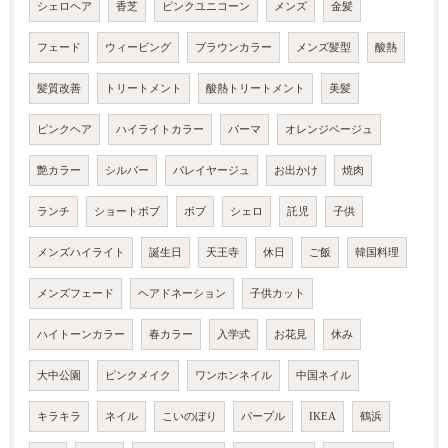
シェロヘア
香芝
ピンクユニコーン
メンズ
金髪
フェード
ウィービング
ブラウンカラー
メンズ髪型
酸熱
髪質改善
トリートメント
酸熱トリートメント
美髪
ピンクヘア
ハイライトカラー
パーマ
オレンジベージュ
艶カラー
シルバー
バレイヤージュ
お出かけ
焼肉
ランチ
ショートボブ
ボブ
シェロ
託児
子供
メンズハイライト
誕生日
天王寺
休日
ご飯
韓国料理
メンズフェード
ヘアドネーション
子供カット
ハイトーンカラー
春カラー
入学式
お花見
休み
大中公園
ピンクメイク
ワンホンネイル
中国ネイル
キラキラ
ネイル
こいのぼり
パープル
IKEA
鶴浜