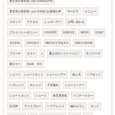
香芝市の美容室･cielo HAIRの評判
香芝市の美容室･cielo HAIRのお客様の声
サービス
メニュー
スタッフ
アクセス
シェロヘアー
お問い合わせ
プライバシーポリシー
CONCEPT
SERVICE
MENU
STAFF
ACCESS
CONTACT
PRIVACY POLICY
CHILD ROOM
ブリーチ
カラー
a
夏はぜひハイトーンに！
N.シリーズ
裾カラー
HAIR SET
ショート ショートカット ショートヘアー
成人式
ヘアセット
ヘアレンジ
オレンジ
子供連れ
ショートヘアー
ショートカット
ショート
香芝美容室
インナーカラー
託児所
アイスブルー
ヘアアレンジ
編みおろし
セット