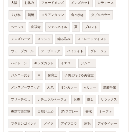
大阪
お休み
フェードメンズ
メンズカット
レディース
くびれ
鶴橋
コリアンタウン
食べ歩き
ダブルカラー
ベージュ
良福寺
ジェルネイル
夏
ブロンド
メンズパーマ
メッシュ
編み込み
ストレートツイスト
ウェーブカール
ツーブロック
ハイライト
グレージュ
ハイトーン
キッズカット
イエロー
ジムニー
ジムニー女子
車
保育士
子供と行ける美容室
メンズツーブロック
人気
オンカラー
wカラー
黒髪卒業
ブリーチなし
ナチュラルベージュ
お香
癒し
リラックス
香芝市美容室
日焼け止め
UVスプレー
香水
ミーファ
フラミンゴピンク
メイク
アイブロウ
眉毛
アイライナー