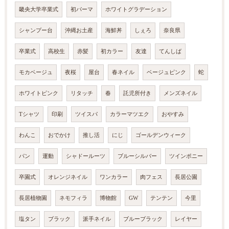
畿央大学卒業式
初パーマ
ホワイトグラデーション
シャンプー台
沖縄お土産
海鮮丼
しぇろ
奈良県
卒業式
高校生
赤髪
初カラー
友達
てんしば
モカベージュ
夜桜
屋台
春ネイル
ベージュピンク
蛇
ホワイトピンク
リタッチ
春
託児所付き
メンズネイル
Tシャツ
印刷
ツイスパ
カラーマツエク
おやすみ
わんこ
おでかけ
推し活
にじ
ゴールデンウィーク
パン
運動
シャドールーツ
ブルーシルバー
ツインポニー
卒園式
オレンジネイル
ワンカラー
肉フェス
長居公園
長居植物園
ネモフィラ
博物館
GW
テンテン
今里
塩タン
ブラック
派手ネイル
ブルーブラック
レイヤー