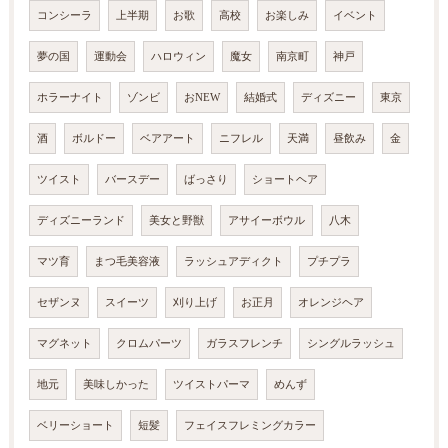
コンシーラ
上半期
お歌
高校
お楽しみ
イベント
夢の国
運動会
ハロウィン
魔女
南京町
神戸
ホラーナイト
ゾンビ
おNEW
結婚式
ディズニー
東京
酒
ボルドー
ベアアート
ニフレル
天満
昼飲み
金
ツイスト
バースデー
ばっさり
ショートヘア
ディズニーランド
美女と野獣
アサイーボウル
八木
マツ育
まつ毛美容液
ラッシュアディクト
プチプラ
セザンヌ
スイーツ
刈り上げ
お正月
オレンジヘア
マグネット
クロムパーツ
ガラスフレンチ
シングルラッシュ
地元
美味しかった
ツイストパーマ
めんず
ベリーショート
短髪
フェイスフレミングカラー