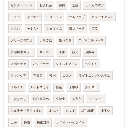
センターパート
お疲れ会
鎌田
近所
しゅんのすけ
チョコ
クッキー
イメチェン
ウルフボブ
カラーエクステ
すみれ
そまもと
お肉屋さん
初ブリーチ
広陵
クリーム専門店
いちご飴
生パスタ
スパイラルパーマ
質感再生カラー
サラサラ
京都
観光
金閣寺
スポッチャ
バンビーナ
ツイストアフロ
ホワイト
スキンケア
アヌア
韓国
コスメ
ライトニングシステム
イルミナ
ナイトスカイ
新色
千本桜
大和高田
白髪ぼかし
脱白髪染め
小学生
奈良市
ジェラート
ジェラテリアフィオレ
まつパ
まつぱ
縮毛矯正
上手い
上手
梅雨
梅雨対策
ホワイトハイライト