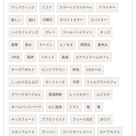
ウッドウィック
リファ
スマートドライヤーw
ドライヤー
新しい
遊び
日曜日
ホワイトカラー
スパイキー
ハイライトメンズ
グレー
ゴールドハイライト
キッズ
後輩
飲み
ラーメン
ピノキオ
喫茶店
夏休み
1年生
風神
リキッド
葛城
エアストリームカフェ
チーズアボカド
ピンクブラウン
秋色
LDカール
しっかり立ち上げ
サンドイッチ
天理
リトルプラスカフェ
グリークヨーグルト
質感再整
レッドカラー
エクステ
オールバックパーマ
かに道楽
トマト
猫
家
キッズフェード
アフロツイスト
フェード坊主
ボウズ
スキンフェード
マンバン
スパイキーショート
ループカフェ