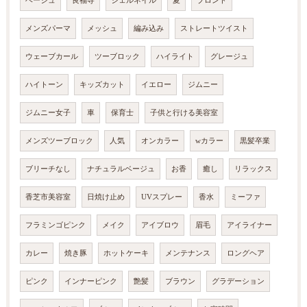
ベージュ
良福寺
ジェルネイル
夏
ブロンド
メンズパーマ
メッシュ
編み込み
ストレートツイスト
ウェーブカール
ツーブロック
ハイライト
グレージュ
ハイトーン
キッズカット
イエロー
ジムニー
ジムニー女子
車
保育士
子供と行ける美容室
メンズツーブロック
人気
オンカラー
wカラー
黒髪卒業
ブリーチなし
ナチュラルベージュ
お香
癒し
リラックス
香芝市美容室
日焼け止め
UVスプレー
香水
ミーファ
フラミンゴピンク
メイク
アイブロウ
眉毛
アイライナー
カレー
焼き豚
ホットケーキ
メンテナンス
ロングヘア
ピンク
インナーピンク
艶髪
ブラウン
グラデーション