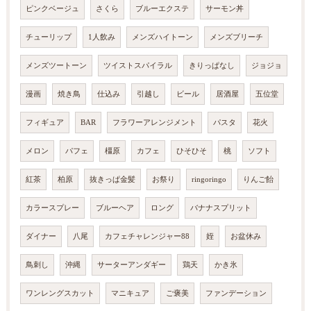
ピンクベージュ
さくら
ブルーエクステ
サーモン丼
チューリップ
1人飲み
メンズハイトーン
メンズブリーチ
メンズツートーン
ツイストスパイラル
きりっぱなし
ジョジョ
漫画
焼き鳥
仕込み
引越し
ビール
居酒屋
五位堂
フィギュア
BAR
フラワーアレンジメント
パスタ
花火
メロン
パフェ
橿原
カフェ
ひそひそ
桃
ソフト
紅茶
柏原
抜きっぱ金髪
お祭り
ringoringo
りんご飴
カラースプレー
ブルーヘア
ロング
バナナスプリット
ダイナー
八尾
カフェチャレンジャー88
姪
お盆休み
鳥刺し
沖縄
サーターアンダギー
鶏天
かき氷
ワンレングスカット
マニキュア
ご褒美
ファンデーション