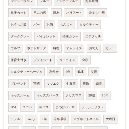
マッシュウルフ
ブルー
インナーブルー
お家時間
息子カット
呑みの席
親友
バリアート
冷やし中華
おうちご飯
バー
お酒
もんじゃ
ミルクティー
ダークグレー
バイオレット
特殊カラー
エアタッチ
ウルフ
ポテトサラダ
料理
オムライス
おでん
カット
保育士付き
プライベート
ターコイズ
全頭
ミルクティーベージュ
忘年会
2年
鶴兆
父親
プレゼント
宮崎
マツエク
七五三
着物
奈良
キッズルーム
キッズスペース
クリスマス
28歳
10年
USJ
ユニバ
年パス
まつげパーマ
ラッシュリフト
モデル
Jimny
1年
今年最後
マグネットネイル
大晦日