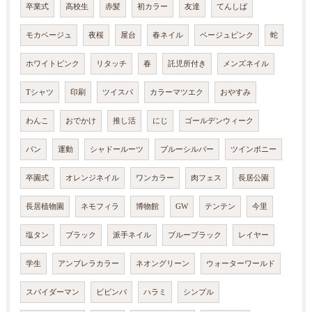
卒業式
高校生
赤髪
初カラー
友達
てんしば
モカベージュ
夜桜
屋台
春ネイル
ベージュピンク
蛇
ホワイトピンク
リタッチ
春
託児所付き
メンズネイル
Tシャツ
印刷
ツイスパ
カラーマツエク
おやすみ
わんこ
おでかけ
推し活
にじ
ゴールデンウィーク
パン
運動
シャドールーツ
ブルーシルバー
ツインポニー
卒園式
オレンジネイル
ワンカラー
肉フェス
長居公園
長居植物園
ネモフィラ
博物館
GW
テンテン
今里
塩タン
ブラック
派手ネイル
ブルーブラック
レイヤー
学生
アンブレラカラー
ネオングリーン
ウォーターワールド
スパイダーマン
ビビンバ
ハラミ
シンプル