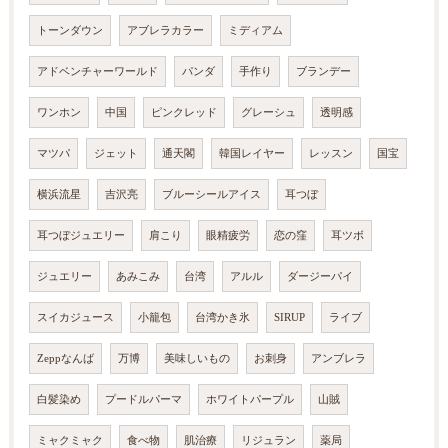
トーンダウン
アブレラカラー
ミディアム
アドベンチャーワールド
パンダ
手作り
ブランデー
ワンホン
中国
ピンクレッド
グレーシュ
透明感
マツパ
ジェット
通天閣
韓国レイヤー
レッスン
国宝
横浜流星
吉沢亮
ブルーシールアイス
耳つぼ
耳つぼジュエリー
肩こり
眼精疲労
恋の窪
耳ツボ
ジュエリー
あみこみ
台湾
アルル
ダージーパイ
スイカジュース
小籠包
台湾かき氷
SIRUP
ライブ
Zeppなんば
万博
美味しいもの
お刺身
アンブレラ
白髪染め
プードルパーマ
ホワイトパープル
山賊
ミャクミャク
食べ物
肌治療
リジュラン
薬局