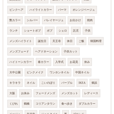
ピンクヘア
ハイライトカラー
パーマ
オレンジベージュ
艶カラー
シルバー
バレイヤージュ
お出かけ
焼肉
ランチ
ショートボブ
ボブ
シェロ
託児
子供
メンズハイライト
誕生日
天王寺
休日
ご飯
韓国料理
メンズフェード
ヘアドネーション
子供カット
ハイトーンカラー
春カラー
入学式
お花見
休み
大中公園
ピンクメイク
ワンホンネイル
中国ネイル
キラキラ
ネイル
こいのぼり
パープル
IKEA
鶴浜
大阪
お休み
フェードメンズ
メンズカット
レディース
くびれ
鶴橋
コリアンタウン
食べ歩き
ダブルカラー