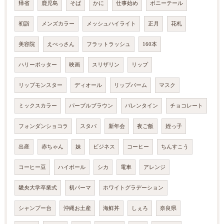
帰省
鹿児島
そば
かに
仕事始め
ポニーテール
初詣
メンズカラー
メッシュハイライト
正月
花札
美容院
えべっさん
フラットラッシュ
160本
ハリーポッター
映画
スリザリン
リップ
リップモンスター
ディオール
リップバーム
マスク
ミックスカラー
パープルブラウン
バレンタイン
チョコレート
フォンダンショコラ
スタバ
新年会
夜ご飯
姪っ子
出産
赤ちゃん
妹
ビジネス
コーヒー
ちんすこう
コーヒー豆
ハイボール
シカ
電車
アレンジ
畿央大学卒業式
初パーマ
ホワイトグラデーション
シャンプー台
沖縄お土産
海鮮丼
しぇろ
奈良県