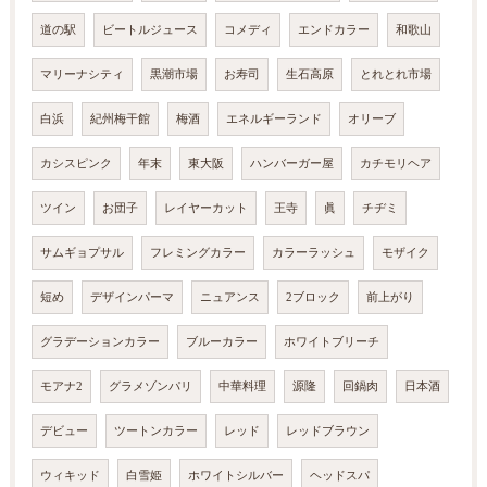
道の駅
ビートルジュース
コメディ
エンドカラー
和歌山
マリーナシティ
黒潮市場
お寿司
生石高原
とれとれ市場
白浜
紀州梅干館
梅酒
エネルギーランド
オリーブ
カシスピンク
年末
東大阪
ハンバーガー屋
カチモリヘア
ツイン
お団子
レイヤーカット
王寺
眞
チヂミ
サムギョプサル
フレミングカラー
カラーラッシュ
モザイク
短め
デザインパーマ
ニュアンス
2ブロック
前上がり
グラデーションカラー
ブルーカラー
ホワイトブリーチ
モアナ2
グラメゾンパリ
中華料理
源隆
回鍋肉
日本酒
デビュー
ツートンカラー
レッド
レッドブラウン
ウィキッド
白雪姫
ホワイトシルバー
ヘッドスパ