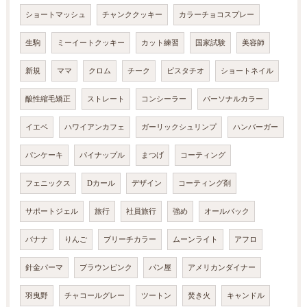
ショートマッシュ
チャンククッキー
カラーチョコスプレー
生駒
ミーイートクッキー
カット練習
国家試験
美容師
新規
ママ
クロム
チーク
ピスタチオ
ショートネイル
酸性縮毛矯正
ストレート
コンシーラー
パーソナルカラー
イエベ
ハワイアンカフェ
ガーリックシュリンプ
ハンバーガー
パンケーキ
パイナップル
まつげ
コーティング
フェニックス
Dカール
デザイン
コーティング剤
サポートジェル
旅行
社員旅行
強め
オールバック
バナナ
りんご
ブリーチカラー
ムーンライト
アフロ
針金パーマ
ブラウンピンク
パン屋
アメリカンダイナー
羽曳野
チャコールグレー
ツートン
焚き火
キャンドル