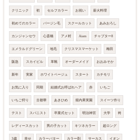
クリニック
初
セルフカラー
お祝い
薪火料理
初めてのカラー
バージン毛
スクールカット
あみおろし
カンジャンセウ
心斎橋
アメ村
Aiam
チャプター8
エメラルドグリーン
地毛
クリスマスマーケット
梅田
阪急
スカイビル
革靴
オーダーメイド
おおみそか
新年
実家
ホワイトベージュ
スタート
カチモリ
お気に入り
同期
結婚式お呼ばれヘア
赤
いちご
いちご狩り
古都華
あきひめ
堀内果実園
スイーツ作り
テスト
スパニスト
卒業式セット
明治神宮
大学
袴
レディースカット
男の子カット
キツネカラー
超ロング
3歳
幸せ
カラーバター
カラー剤
サーカス
イオン