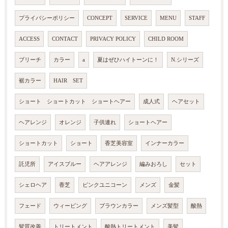
プライバシーポリシー
CONCEPT
SERVICE
MENU
STAFF
ACCESS
CONTACT
PRIVACY POLICY
CHILD ROOM
ブリーチ
カラー
a
夏はぜひハイトーンに！
N.シリーズ
裾カラー
HAIR SET
ショート ショートカット ショートヘアー
成人式
ヘアセット
ヘアレンジ
オレンジ
子供連れ
ショートヘアー
ショートカット
ショート
香芝美容室
インナーカラー
託児所
アイスブルー
ヘアアレンジ
編みおろし
セット
シェロヘア
香芝
ピンクユニコーン
メンズ
金髪
フェード
ウィービング
ブラウンカラー
メンズ髪型
酸熱
髪質改善
トリートメント
酸熱トリートメント
美髪