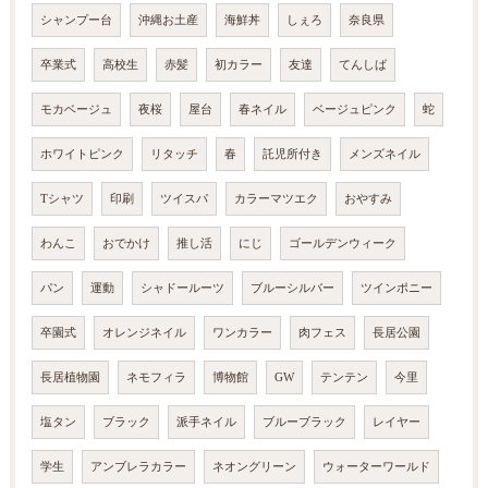
シャンプー台
沖縄お土産
海鮮丼
しぇろ
奈良県
卒業式
高校生
赤髪
初カラー
友達
てんしば
モカベージュ
夜桜
屋台
春ネイル
ベージュピンク
蛇
ホワイトピンク
リタッチ
春
託児所付き
メンズネイル
Tシャツ
印刷
ツイスパ
カラーマツエク
おやすみ
わんこ
おでかけ
推し活
にじ
ゴールデンウィーク
パン
運動
シャドールーツ
ブルーシルバー
ツインポニー
卒園式
オレンジネイル
ワンカラー
肉フェス
長居公園
長居植物園
ネモフィラ
博物館
GW
テンテン
今里
塩タン
ブラック
派手ネイル
ブルーブラック
レイヤー
学生
アンブレラカラー
ネオングリーン
ウォーターワールド