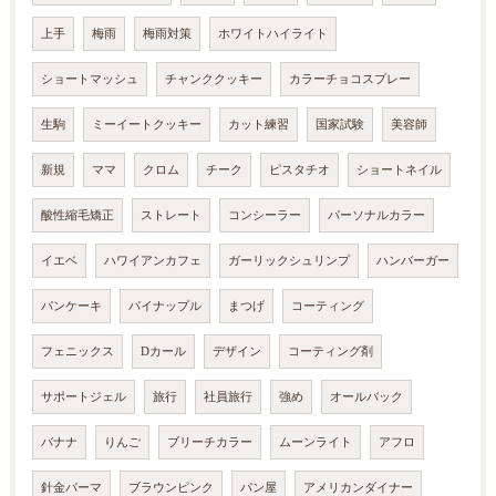
上手
梅雨
梅雨対策
ホワイトハイライト
ショートマッシュ
チャンククッキー
カラーチョコスプレー
生駒
ミーイートクッキー
カット練習
国家試験
美容師
新規
ママ
クロム
チーク
ピスタチオ
ショートネイル
酸性縮毛矯正
ストレート
コンシーラー
パーソナルカラー
イエベ
ハワイアンカフェ
ガーリックシュリンプ
ハンバーガー
パンケーキ
パイナップル
まつげ
コーティング
フェニックス
Dカール
デザイン
コーティング剤
サポートジェル
旅行
社員旅行
強め
オールバック
バナナ
りんご
ブリーチカラー
ムーンライト
アフロ
針金パーマ
ブラウンピンク
パン屋
アメリカンダイナー