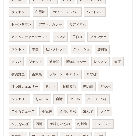
ウィキッド
白雪姫
ホワイトシルバー
ヘッドスパ
トーンダウン
アブレラカラー
ミディアム
アドベンチャーワールド
パンダ
手作り
ブランデー
ワンホン
中国
ピンクレッド
グレーシュ
透明感
マツパ
ジェット
通天閣
韓国レイヤー
レッスン
国宝
横浜流星
吉沢亮
ブルーシールアイス
耳つぼ
耳つぼジュエリー
肩こり
眼精疲労
恋の窪
耳ツボ
ジュエリー
あみこみ
台湾
アルル
ダージーパイ
スイカジュース
小籠包
台湾かき氷
SIRUP
ライブ
Zeppなんば
万博
美味しいもの
お刺身
アンブレラ