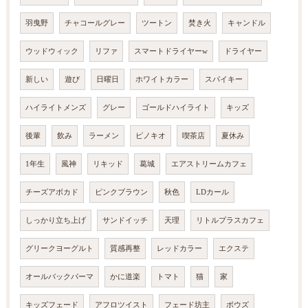
羽曳野
チャコールグレー
ツートン
焚き火
キャンドル
ウッドウィック
リファ
スマートドライヤーw
ドライヤー
新しい
遊び
日曜日
ホワイトカラー
スパイキー
ハイライトメンズ
グレー
ゴールドハイライト
キッズ
後輩
飲み
ラーメン
ピノキオ
喫茶店
夏休み
1年生
風神
リキッド
葛城
エアストリームカフェ
チーズアボカド
ピンクブラウン
秋色
LDカール
しっかり立ち上げ
サンドイッチ
天理
リトルプラスカフェ
グリークヨーグルト
質感再整
レッドカラー
エクステ
オールバックパーマ
かに道楽
トマト
猫
家
キッズフェード
アフロツイスト
フェード坊主
ボウズ