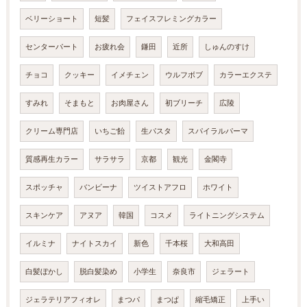
ベリーショート
短髪
フェイスフレミングカラー
センターパート
お疲れ会
鎌田
近所
しゅんのすけ
チョコ
クッキー
イメチェン
ウルフボブ
カラーエクステ
すみれ
そまもと
お肉屋さん
初ブリーチ
広陵
クリーム専門店
いちご飴
生パスタ
スパイラルパーマ
質感再生カラー
サラサラ
京都
観光
金閣寺
スポッチャ
バンビーナ
ツイストアフロ
ホワイト
スキンケア
アヌア
韓国
コスメ
ライトニングシステム
イルミナ
ナイトスカイ
新色
千本桜
大和高田
白髪ぼかし
脱白髪染め
小学生
奈良市
ジェラート
ジェラテリアフィオレ
まつパ
まつぱ
縮毛矯正
上手い