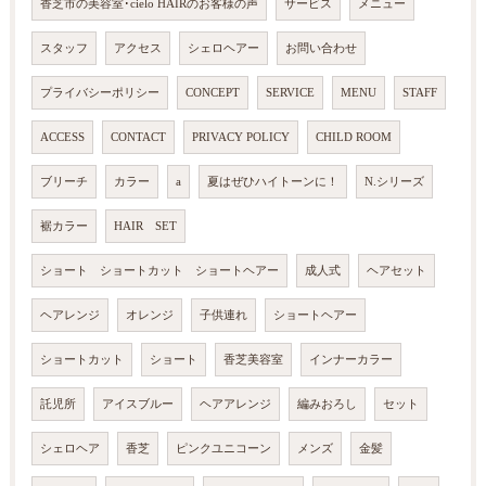
香芝市の美容室･cielo HAIRのお客様の声
サービス
メニュー
スタッフ
アクセス
シェロヘアー
お問い合わせ
プライバシーポリシー
CONCEPT
SERVICE
MENU
STAFF
ACCESS
CONTACT
PRIVACY POLICY
CHILD ROOM
ブリーチ
カラー
a
夏はぜひハイトーンに！
N.シリーズ
裾カラー
HAIR SET
ショート ショートカット ショートヘアー
成人式
ヘアセット
ヘアレンジ
オレンジ
子供連れ
ショートヘアー
ショートカット
ショート
香芝美容室
インナーカラー
託児所
アイスブルー
ヘアアレンジ
編みおろし
セット
シェロヘア
香芝
ピンクユニコーン
メンズ
金髪