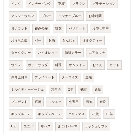
ピンク
インナーピンク
艶髪
ブラウン
グラデーション
マッシュウルフ
ブルー
インナーブルー
お家時間
息子カット
呑みの席
親友
バリアート
冷やし中華
おうちご飯
バー
お酒
もんじゃ
ミルクティー
ダークグレー
バイオレット
特殊カラー
エアタッチ
ウルフ
ポテトサラダ
料理
オムライス
おでん
カット
保育士付き
プライベート
ターコイズ
全頭
ミルクティーベージュ
忘年会
2年
鶴兆
父親
プレゼント
宮崎
マツエク
七五三
着物
奈良
キッズルーム
キッズスペース
クリスマス
28歳
10年
USJ
ユニバ
年パス
まつげパーマ
ラッシュリフト