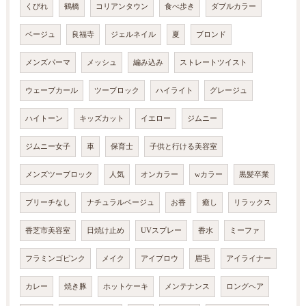
くびれ
鶴橋
コリアンタウン
食べ歩き
ダブルカラー
ベージュ
良福寺
ジェルネイル
夏
ブロンド
メンズパーマ
メッシュ
編み込み
ストレートツイスト
ウェーブカール
ツーブロック
ハイライト
グレージュ
ハイトーン
キッズカット
イエロー
ジムニー
ジムニー女子
車
保育士
子供と行ける美容室
メンズツーブロック
人気
オンカラー
wカラー
黒髪卒業
ブリーチなし
ナチュラルベージュ
お香
癒し
リラックス
香芝市美容室
日焼け止め
UVスプレー
香水
ミーファ
フラミンゴピンク
メイク
アイブロウ
眉毛
アイライナー
カレー
焼き豚
ホットケーキ
メンテナンス
ロングヘア