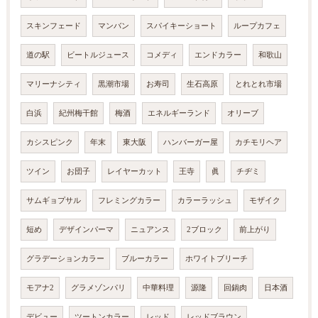
スキンフェード
マンバン
スパイキーショート
ループカフェ
道の駅
ビートルジュース
コメディ
エンドカラー
和歌山
マリーナシティ
黒潮市場
お寿司
生石高原
とれとれ市場
白浜
紀州梅干館
梅酒
エネルギーランド
オリーブ
カシスピンク
年末
東大阪
ハンバーガー屋
カチモリヘア
ツイン
お団子
レイヤーカット
王寺
眞
チヂミ
サムギョプサル
フレミングカラー
カラーラッシュ
モザイク
短め
デザインパーマ
ニュアンス
2ブロック
前上がり
グラデーションカラー
ブルーカラー
ホワイトブリーチ
モアナ2
グラメゾンパリ
中華料理
源隆
回鍋肉
日本酒
デビュー
ツートンカラー
レッド
レッドブラウン