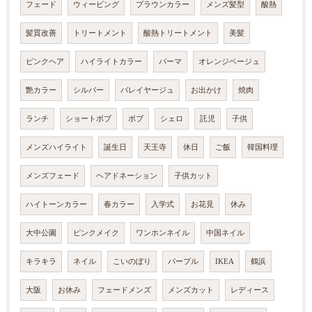
フェード
ウィービング
ブラウンカラー
メンズ髪型
酸熱
髪質改善
トリートメント
酸熱トリートメント
美髪
ピンクヘア
ハイライトカラー
パーマ
オレンジベージュ
艶カラー
シルバー
バレイヤージュ
お出かけ
焼肉
ランチ
ショートボブ
ボブ
シェロ
託児
子供
メンズハイライト
誕生日
天王寺
休日
ご飯
韓国料理
メンズフェード
ヘアドネーション
子供カット
ハイトーンカラー
春カラー
入学式
お花見
休み
大中公園
ピンクメイク
ワンホンネイル
中国ネイル
キラキラ
ネイル
こいのぼり
パープル
IKEA
鶴浜
大阪
お休み
フェードメンズ
メンズカット
レディース