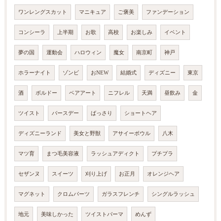
ワンレングスカット
マニキュア
ご褒美
ファンデーション
コンシーラ
上半期
お歌
高校
お楽しみ
イベント
夢の国
運動会
ハロウィン
魔女
南京町
神戸
ホラーナイト
ゾンビ
おNEW
結婚式
ディズニー
東京
酒
ボルドー
ベアアート
ニフレル
天満
昼飲み
金
ツイスト
バースデー
ばっさり
ショートヘア
ディズニーランド
美女と野獣
アサイーボウル
八木
マツ育
まつ毛美容液
ラッシュアディクト
プチプラ
セザンヌ
スイーツ
刈り上げ
お正月
オレンジヘア
マグネット
クロムパーツ
ガラスフレンチ
シングルラッシュ
地元
美味しかった
ツイストパーマ
めんず