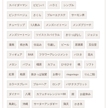
スパイダーマン
ビビンバ
ハラミ
シンプル
ピンクベージュ
さくら
ブルーエクステ
サーモン丼
チューリップ
1人飲み
メンズハイトーン
メンズブリーチ
メンズツートーン
ツイストスパイラル
きりっぱなし
ジョジョ
漫画
焼き鳥
仕込み
引越し
ビール
居酒屋
五位堂
フィギュア
BAR
フラワーアレンジメント
パスタ
花火
メロン
パフェ
橿原
カフェ
ひそひそ
桃
ソフト
紅茶
柏原
抜きっぱ金髪
お祭り
ringoringo
りんご飴
カラースプレー
ブルーヘア
ロング
バナナスプリット
ダイナー
八尾
カフェチャレンジャー88
姪
お盆休み
鳥刺し
沖縄
サーターアンダギー
鶏天
かき氷