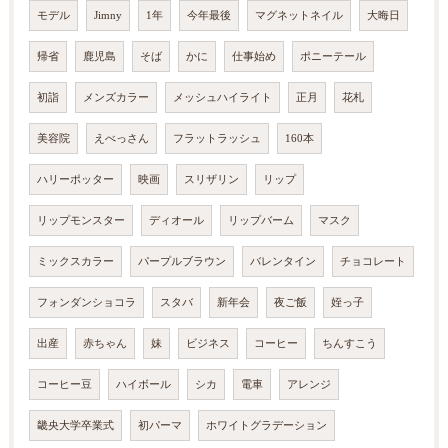
モデル
Jimny
1年
今年最後
マグネットネイル
大晦日
帰省
鹿児島
そば
かに
仕事始め
ポニーテール
初詣
メンズカラー
メッシュハイライト
正月
花札
美容院
えべっさん
フラットラッシュ
160本
ハリーポッター
映画
スリザリン
リップ
リップモンスター
ディオール
リップバーム
マスク
ミックスカラー
パープルブラウン
バレンタイン
チョコレート
フォンダンショコラ
スタバ
新年会
夜ご飯
姪っ子
出産
赤ちゃん
妹
ビジネス
コーヒー
ちんすこう
コーヒー豆
ハイボール
シカ
電車
アレンジ
畿央大学卒業式
初パーマ
ホワイトグラデーション