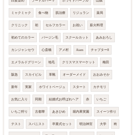
白髪染め
プードルパーマ
ホワイトパープル
山賊
ミャクミャク
食べ物
肌治療
リジュラン
薬局
クリニック
初
セルフカラー
お祝い
薪火料理
初めてのカラー
バージン毛
スクールカット
あみおろし
カンジャンセウ
心斎橋
アメ村
Aiam
チャプター8
エメラルドグリーン
地毛
クリスマスマーケット
梅田
阪急
スカイビル
革靴
オーダーメイド
おおみそか
新年
実家
ホワイトベージュ
スタート
カチモリ
お気に入り
同期
結婚式お呼ばれヘア
赤
いちご
いちご狩り
古都華
あきひめ
堀内果実園
スイーツ作り
テスト
スパニスト
卒業式セット
明治神宮
大学
袴