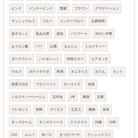
ピンク
インナーピンク
艶髪
ブラウン
グラデーション
マッシュウルフ
ブルー
インナーブルー
お家時間
息子カット
呑みの席
親友
バリアート
冷やし中華
おうちご飯
バー
お酒
もんじゃ
ミルクティー
ダークグレー
バイオレット
特殊カラー
エアタッチ
ウルフ
ポテトサラダ
料理
オムライス
おでん
カット
保育士付き
プライベート
ターコイズ
全頭
ミルクティーベージュ
忘年会
2年
鶴兆
父親
プレゼント
宮崎
マツエク
七五三
着物
奈良
キッズルーム
キッズスペース
クリスマス
28歳
10年
USJ
ユニバ
年パス
まつげパーマ
ラッシュリフト