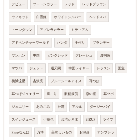
デビュー
ツートンカラー
レッド
レッドブラウン
ウィキッド
白雪姫
ホワイトシルバー
ヘッドスパ
トーンダウン
アブレラカラー
ミディアム
アドベンチャーワールド
パンダ
手作り
ブランデー
ワンホン
中国
ピンクレッド
グレーシュ
透明感
マツパ
ジェット
通天閣
韓国レイヤー
レッスン
国宝
横浜流星
吉沢亮
ブルーシールアイス
耳つぼ
耳つぼジュエリー
肩こり
眼精疲労
恋の窪
耳ツボ
ジュエリー
あみこみ
台湾
アルル
ダージーパイ
スイカジュース
小籠包
台湾かき氷
SIRUP
ライブ
Zeppなんば
万博
美味しいもの
お刺身
アンブレラ