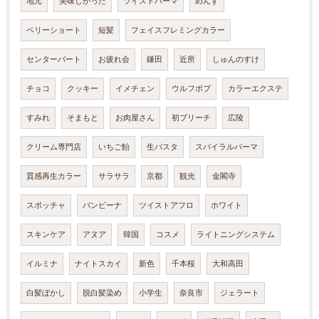
地元
美味しかった
ツイストパーマ
めんず
ベリーショート
短髪
フェイスフレミングカラー
センターパート
お疲れ会
鎌田
近所
しゅんのすけ
チョコ
クッキー
イメチェン
ウルフボブ
カラーエクステ
すみれ
そまもと
お肉屋さん
初ブリーチ
広陵
クリーム専門店
いちご飴
生パスタ
スパイラルパーマ
質感再生カラー
サラサラ
京都
観光
金閣寺
スポッチャ
バンビーナ
ツイストアフロ
ホワイト
スキンケア
アヌア
韓国
コスメ
ライトニングシステム
イルミナ
ナイトスカイ
新色
千本桜
大和高田
白髪ぼかし
脱白髪染め
小学生
奈良市
ジェラート