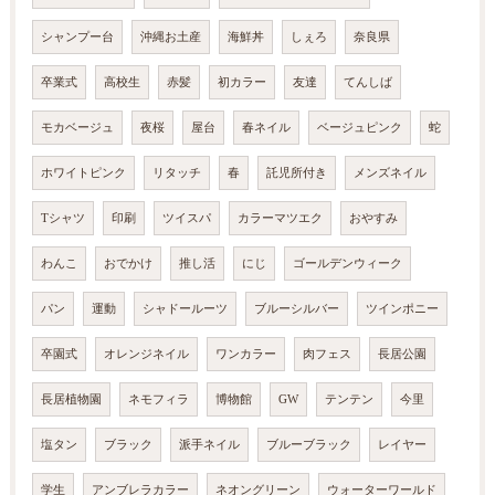
シャンプー台
沖縄お土産
海鮮丼
しぇろ
奈良県
卒業式
高校生
赤髪
初カラー
友達
てんしば
モカベージュ
夜桜
屋台
春ネイル
ベージュピンク
蛇
ホワイトピンク
リタッチ
春
託児所付き
メンズネイル
Tシャツ
印刷
ツイスパ
カラーマツエク
おやすみ
わんこ
おでかけ
推し活
にじ
ゴールデンウィーク
パン
運動
シャドールーツ
ブルーシルバー
ツインポニー
卒園式
オレンジネイル
ワンカラー
肉フェス
長居公園
長居植物園
ネモフィラ
博物館
GW
テンテン
今里
塩タン
ブラック
派手ネイル
ブルーブラック
レイヤー
学生
アンブレラカラー
ネオングリーン
ウォーターワールド