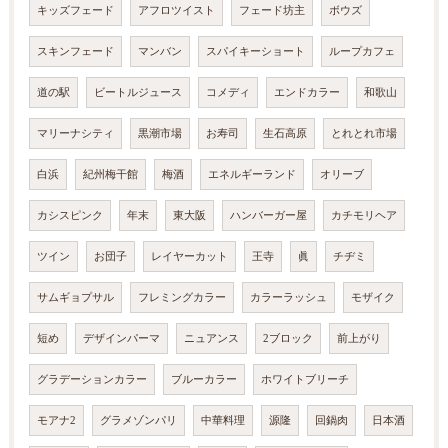
キッズフェード
アフロツイスト
フェード坊主
ボウズ
スキンフェード
マンバン
スパイキーショート
ループカフェ
道の駅
ビートルジュース
コメディ
エンドカラー
和歌山
マリーナシティ
黒潮市場
お寿司
生石高原
とれとれ市場
白浜
紀州梅干館
梅酒
エネルギーランド
オリーブ
カシスピンク
年末
東大阪
ハンバーガー屋
カチモリヘア
ツイン
お団子
レイヤーカット
王寺
眞
チヂミ
サムギョプサル
フレミングカラー
カラーラッシュ
モザイク
短め
デザインパーマ
ニュアンス
2ブロック
前上がり
グラデーションカラー
ブルーカラー
ホワイトブリーチ
モアナ2
グラメゾンパリ
中華料理
源隆
回鍋肉
日本酒