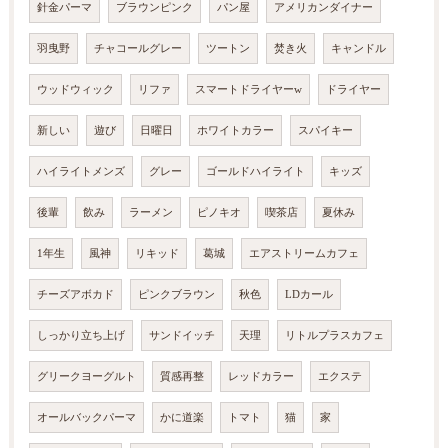
針金パーマ
ブラウンピンク
パン屋
アメリカンダイナー
羽曳野
チャコールグレー
ツートン
焚き火
キャンドル
ウッドウィック
リファ
スマートドライヤーw
ドライヤー
新しい
遊び
日曜日
ホワイトカラー
スパイキー
ハイライトメンズ
グレー
ゴールドハイライト
キッズ
後輩
飲み
ラーメン
ピノキオ
喫茶店
夏休み
1年生
風神
リキッド
葛城
エアストリームカフェ
チーズアボカド
ピンクブラウン
秋色
LDカール
しっかり立ち上げ
サンドイッチ
天理
リトルプラスカフェ
グリークヨーグルト
質感再整
レッドカラー
エクステ
オールバックパーマ
かに道楽
トマト
猫
家