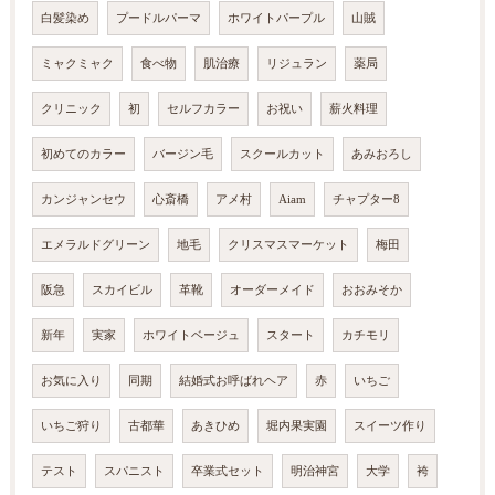
白髪染め
プードルパーマ
ホワイトパープル
山賊
ミャクミャク
食べ物
肌治療
リジュラン
薬局
クリニック
初
セルフカラー
お祝い
薪火料理
初めてのカラー
バージン毛
スクールカット
あみおろし
カンジャンセウ
心斎橋
アメ村
Aiam
チャプター8
エメラルドグリーン
地毛
クリスマスマーケット
梅田
阪急
スカイビル
革靴
オーダーメイド
おおみそか
新年
実家
ホワイトベージュ
スタート
カチモリ
お気に入り
同期
結婚式お呼ばれヘア
赤
いちご
いちご狩り
古都華
あきひめ
堀内果実園
スイーツ作り
テスト
スパニスト
卒業式セット
明治神宮
大学
袴