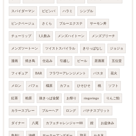
スパイダーマン
ビビンバ
ハラミ
シンプル
ピンクベージュ
さくら
ブルーエクステ
サーモン丼
チューリップ
1人飲み
メンズハイトーン
メンズブリーチ
メンズツートーン
ツイストスパイラル
きりっぱなし
ジョジョ
漫画
焼き鳥
仕込み
引越し
ビール
居酒屋
五位堂
フィギュア
BAR
フラワーアレンジメント
パスタ
花火
メロン
パフェ
橿原
カフェ
ひそひそ
桃
ソフト
紅茶
柏原
抜きっぱ金髪
お祭り
ringoringo
りんご飴
カラースプレー
ブルーヘア
ロング
バナナスプリット
ダイナー
八尾
カフェチャレンジャー88
姪
お盆休み
鳥刺し
沖縄
サーターアンダギー
鶏天
かき氷