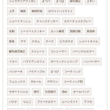
ジェラテリアフィオレ
まつパ
まつぱ
縮毛矯正
上手い
上手
梅雨
梅雨対策
ホワイトハイライト
ショートマッシュ
チャンククッキー
カラーチョコスプレー
生駒
ミーイートクッキー
カット練習
国家試験
美容師
新規
ママ
クロム
チーク
ピスタチオ
ショートネイル
酸性縮毛矯正
ストレート
コンシーラー
パーソナルカラー
イエベ
ハワイアンカフェ
ガーリックシュリンプ
ハンバーガー
パンケーキ
パイナップル
まつげ
コーティング
フェニックス
Dカール
デザイン
コーティング剤
サポートジェル
旅行
社員旅行
強め
オールバック
バナナ
りんご
ブリーチカラー
ムーンライト
アフロ