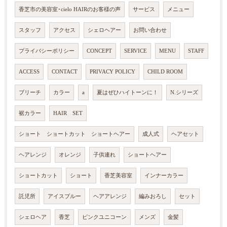
香芝市の美容室･cielo HAIRのお客様の声
サービス
メニュー
スタッフ
アクセス
シェロヘアー
お問い合わせ
プライバシーポリシー
CONCEPT
SERVICE
MENU
STAFF
ACCESS
CONTACT
PRIVACY POLICY
CHILD ROOM
ブリーチ
カラー
a
夏はぜひハイトーンに！
N.シリーズ
裾カラー
HAIR SET
ショート ショートカット ショートヘアー
成人式
ヘアセット
ヘアレンジ
オレンジ
子供連れ
ショートヘアー
ショートカット
ショート
香芝美容室
インナーカラー
託児所
アイスブルー
ヘアアレンジ
編みおろし
セット
シェロヘア
香芝
ピンクユニコーン
メンズ
金髪