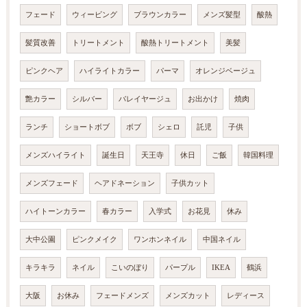
フェード
ウィービング
ブラウンカラー
メンズ髪型
酸熱
髪質改善
トリートメント
酸熱トリートメント
美髪
ピンクヘア
ハイライトカラー
パーマ
オレンジベージュ
艶カラー
シルバー
バレイヤージュ
お出かけ
焼肉
ランチ
ショートボブ
ボブ
シェロ
託児
子供
メンズハイライト
誕生日
天王寺
休日
ご飯
韓国料理
メンズフェード
ヘアドネーション
子供カット
ハイトーンカラー
春カラー
入学式
お花見
休み
大中公園
ピンクメイク
ワンホンネイル
中国ネイル
キラキラ
ネイル
こいのぼり
パープル
IKEA
鶴浜
大阪
お休み
フェードメンズ
メンズカット
レディース