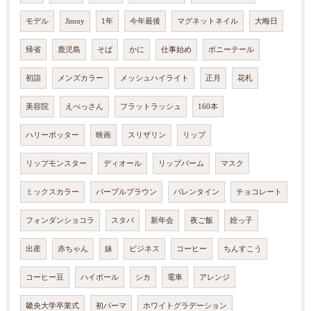
モデル
Jimny
1年
今年最後
マグネットネイル
大晦日
帰省
鹿児島
そば
かに
仕事始め
ポニーテール
初詣
メンズカラー
メッシュハイライト
正月
花札
美容院
えべっさん
フラットラッシュ
160本
ハリーポッター
映画
スリザリン
リップ
リップモンスター
ディオール
リップバーム
マスク
ミックスカラー
パープルブラウン
バレンタイン
チョコレート
フォンダンショコラ
スタバ
新年会
夜ご飯
姪っ子
出産
赤ちゃん
妹
ビジネス
コーヒー
ちんすこう
コーヒー豆
ハイボール
シカ
電車
アレンジ
畿央大学卒業式
初パーマ
ホワイトグラデーション