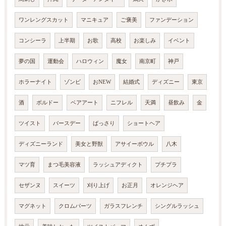
ワンレングスカット
マニキュア
ご褒美
ファンデーション
コンシーラ
上半期
お歌
高校
お楽しみ
イベント
夢の国
運動会
ハロウィン
魔女
南京町
神戸
ホラーナイト
ゾンビ
おNEW
結婚式
ディズニー
東京
酒
ボルドー
ベアアート
ニフレル
天満
昼飲み
金
ツイスト
バースデー
ばっさり
ショートヘア
ディズニーランド
美女と野獣
アサイーボウル
八木
マツ育
まつ毛美容液
ラッシュアディクト
プチプラ
セザンヌ
スイーツ
刈り上げ
お正月
オレンジヘア
マグネット
クロムパーツ
ガラスフレンチ
シングルラッシュ