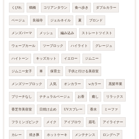
くびれ
鶴橋
コリアンタウン
食べ歩き
ダブルカラー
ベージュ
良福寺
ジェルネイル
夏
ブロンド
メンズパーマ
メッシュ
編み込み
ストレートツイスト
ウェーブカール
ツーブロック
ハイライト
グレージュ
ハイトーン
キッズカット
イエロー
ジムニー
ジムニー女子
車
保育士
子供と行ける美容室
メンズツーブロック
人気
オンカラー
wカラー
黒髪卒業
ブリーチなし
ナチュラルベージュ
お香
癒し
リラックス
香芝市美容室
日焼け止め
UVスプレー
香水
ミーファ
フラミンゴピンク
メイク
アイブロウ
眉毛
アイライナー
カレー
焼き豚
ホットケーキ
メンテナンス
ロングヘア