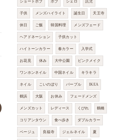
ショートボブ
ボブ
シェロ
託児
子供
メンズハイライト
誕生日
天王寺
休日
ご飯
韓国料理
メンズフェード
ヘアドネーション
子供カット
ハイトーンカラー
春カラー
入学式
お花見
休み
大中公園
ピンクメイク
ワンホンネイル
中国ネイル
キラキラ
ネイル
こいのぼり
パープル
IKEA
鶴浜
大阪
お休み
フェードメンズ
メンズカット
レディース
くびれ
鶴橋
コリアンタウン
食べ歩き
ダブルカラー
ベージュ
良福寺
ジェルネイル
夏