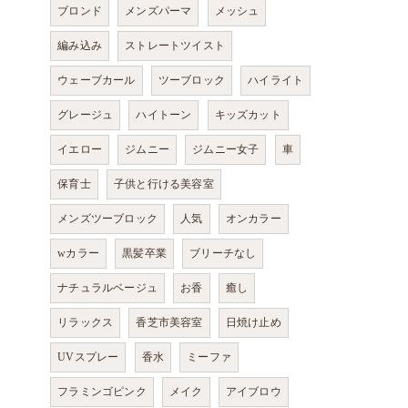
ブロンド
メンズパーマ
メッシュ
編み込み
ストレートツイスト
ウェーブカール
ツーブロック
ハイライト
グレージュ
ハイトーン
キッズカット
イエロー
ジムニー
ジムニー女子
車
保育士
子供と行ける美容室
メンズツーブロック
人気
オンカラー
wカラー
黒髪卒業
ブリーチなし
ナチュラルベージュ
お香
癒し
リラックス
香芝市美容室
日焼け止め
UVスプレー
香水
ミーファ
フラミンゴピンク
メイク
アイブロウ