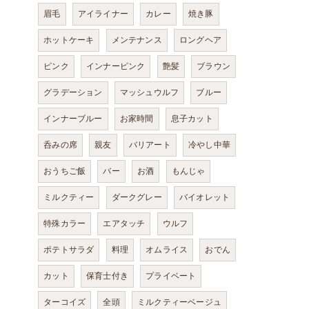
眉毛
アイライナー
カレー
焼き豚
ホットケーキ
メンテナンス
ロングヘア
ピンク
インナーピンク
艶髪
ブラウン
グラデーション
マッシュウルフ
ブルー
インナーブルー
お家時間
息子カット
呑みの席
親友
バリアート
冷やし中華
おうちご飯
バー
お酒
もんじゃ
ミルクティー
ダークグレー
バイオレット
特殊カラー
エアタッチ
ウルフ
ポテトサラダ
料理
オムライス
おでん
カット
保育士付き
プライベート
ターコイズ
全頭
ミルクティーベージュ