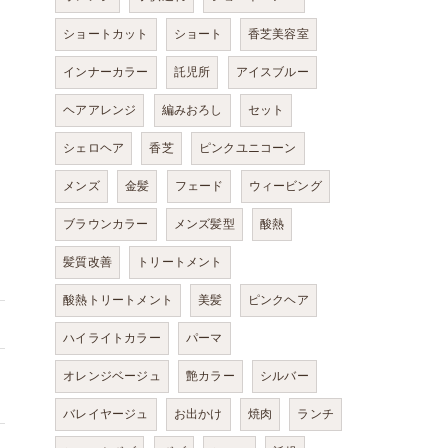
ショートカット
ショート
香芝美容室
インナーカラー
託児所
アイスブルー
ヘアアレンジ
編みおろし
セット
シェロヘア
香芝
ピンクユニコーン
メンズ
金髪
フェード
ウィービング
ブラウンカラー
メンズ髪型
酸熱
髪質改善
トリートメント
酸熱トリートメント
美髪
ピンクヘア
ハイライトカラー
パーマ
オレンジベージュ
艶カラー
シルバー
バレイヤージュ
お出かけ
焼肉
ランチ