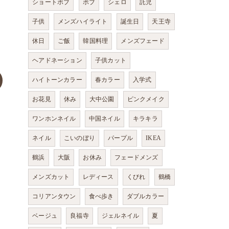
ショートボブ
ボブ
シェロ
託児
子供
メンズハイライト
誕生日
天王寺
休日
ご飯
韓国料理
メンズフェード
ヘアドネーション
子供カット
ハイトーンカラー
春カラー
入学式
お花見
休み
大中公園
ピンクメイク
ワンホンネイル
中国ネイル
キラキラ
ネイル
こいのぼり
パープル
IKEA
鶴浜
大阪
お休み
フェードメンズ
メンズカット
レディース
くびれ
鶴橋
コリアンタウン
食べ歩き
ダブルカラー
ベージュ
良福寺
ジェルネイル
夏