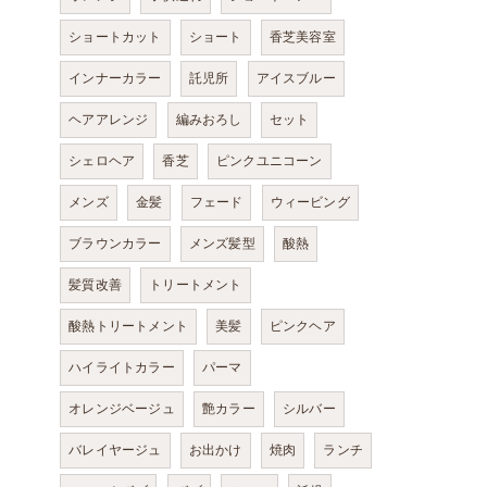
ショートカット
ショート
香芝美容室
インナーカラー
託児所
アイスブルー
ヘアアレンジ
編みおろし
セット
シェロヘア
香芝
ピンクユニコーン
メンズ
金髪
フェード
ウィービング
ブラウンカラー
メンズ髪型
酸熱
髪質改善
トリートメント
酸熱トリートメント
美髪
ピンクヘア
ハイライトカラー
パーマ
オレンジベージュ
艶カラー
シルバー
バレイヤージュ
お出かけ
焼肉
ランチ