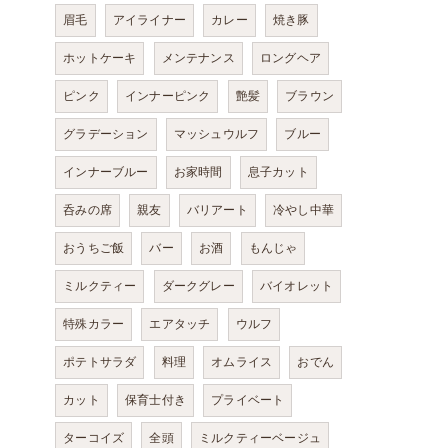
眉毛
アイライナー
カレー
焼き豚
ホットケーキ
メンテナンス
ロングヘア
ピンク
インナーピンク
艶髪
ブラウン
グラデーション
マッシュウルフ
ブルー
インナーブルー
お家時間
息子カット
呑みの席
親友
バリアート
冷やし中華
おうちご飯
バー
お酒
もんじゃ
ミルクティー
ダークグレー
バイオレット
特殊カラー
エアタッチ
ウルフ
ポテトサラダ
料理
オムライス
おでん
カット
保育士付き
プライベート
ターコイズ
全頭
ミルクティーベージュ