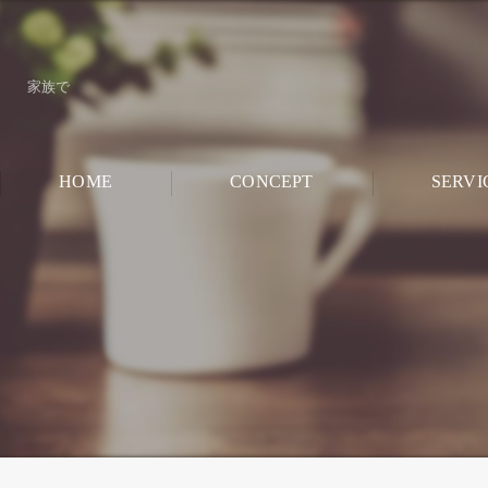
家族で
HOME
CONCEPT
SERVI
CHILD ROO