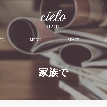
CE
MENU
STAFF
M
CUT
家族で
PERM
STRAIGHT
COLOR