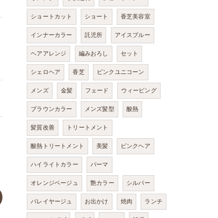
ショートカット
ショート
香芝美容室
インナーカラー
託児所
アイスブルー
ヘアアレンジ
編みおろし
セット
シェロヘア
香芝
ピンクユニコーン
メンズ
金髪
フェード
ウィービング
ブラウンカラー
メンズ髪型
酸熱
髪質改善
トリートメント
酸熱トリートメント
美髪
ピンクヘア
ハイライトカラー
パーマ
オレンジベージュ
艶カラー
シルバー
バレイヤージュ
お出かけ
焼肉
ランチ