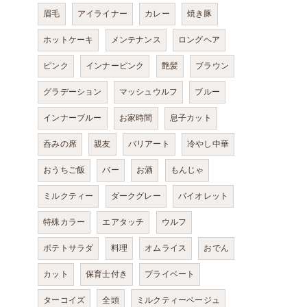
眉毛
アイライナー
カレー
焼き豚
ホットケーキ
メンテナンス
ロングヘア
ピンク
インナーピンク
艶髪
ブラウン
グラデーション
マッシュウルフ
ブルー
インナーブルー
お家時間
息子カット
呑みの席
親友
バリアート
冷やし中華
おうちご飯
バー
お酒
もんじゃ
ミルクティー
ダークグレー
バイオレット
特殊カラー
エアタッチ
ウルフ
ポテトサラダ
料理
オムライス
おでん
カット
保育士付き
プライベート
ターコイズ
全頭
ミルクティーベージュ