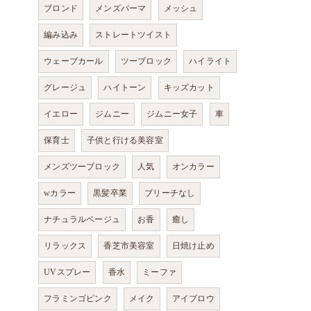
ブロンド
メンズパーマ
メッシュ
編み込み
ストレートツイスト
ウェーブカール
ツーブロック
ハイライト
グレージュ
ハイトーン
キッズカット
イエロー
ジムニー
ジムニー女子
車
保育士
子供と行ける美容室
メンズツーブロック
人気
オンカラー
wカラー
黒髪卒業
ブリーチなし
ナチュラルベージュ
お香
癒し
リラックス
香芝市美容室
日焼け止め
UVスプレー
香水
ミーファ
フラミンゴピンク
メイク
アイブロウ