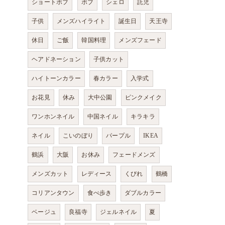
ショートボブ
ボブ
シェロ
託児
子供
メンズハイライト
誕生日
天王寺
休日
ご飯
韓国料理
メンズフェード
ヘアドネーション
子供カット
ハイトーンカラー
春カラー
入学式
お花見
休み
大中公園
ピンクメイク
ワンホンネイル
中国ネイル
キラキラ
ネイル
こいのぼり
パープル
IKEA
鶴浜
大阪
お休み
フェードメンズ
メンズカット
レディース
くびれ
鶴橋
コリアンタウン
食べ歩き
ダブルカラー
ベージュ
良福寺
ジェルネイル
夏