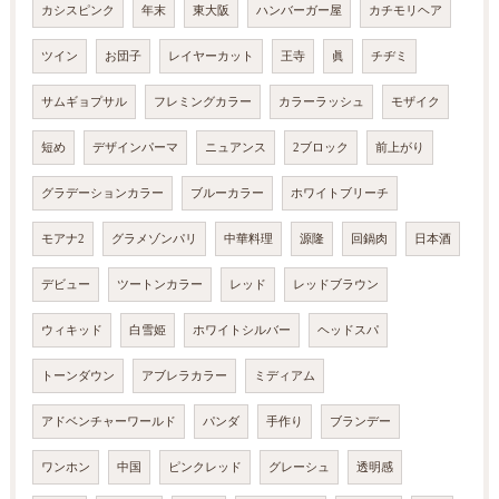
カシスピンク
年末
東大阪
ハンバーガー屋
カチモリヘア
ツイン
お団子
レイヤーカット
王寺
眞
チヂミ
サムギョプサル
フレミングカラー
カラーラッシュ
モザイク
短め
デザインパーマ
ニュアンス
2ブロック
前上がり
グラデーションカラー
ブルーカラー
ホワイトブリーチ
モアナ2
グラメゾンパリ
中華料理
源隆
回鍋肉
日本酒
デビュー
ツートンカラー
レッド
レッドブラウン
ウィキッド
白雪姫
ホワイトシルバー
ヘッドスパ
トーンダウン
アブレラカラー
ミディアム
アドベンチャーワールド
パンダ
手作り
ブランデー
ワンホン
中国
ピンクレッド
グレーシュ
透明感