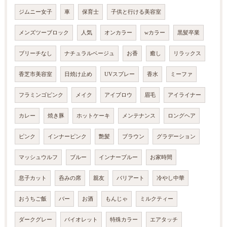
ジムニー女子
車
保育士
子供と行ける美容室
メンズツーブロック
人気
オンカラー
wカラー
黒髪卒業
ブリーチなし
ナチュラルベージュ
お香
癒し
リラックス
香芝市美容室
日焼け止め
UVスプレー
香水
ミーファ
フラミンゴピンク
メイク
アイブロウ
眉毛
アイライナー
カレー
焼き豚
ホットケーキ
メンテナンス
ロングヘア
ピンク
インナーピンク
艶髪
ブラウン
グラデーション
マッシュウルフ
ブルー
インナーブルー
お家時間
息子カット
呑みの席
親友
バリアート
冷やし中華
おうちご飯
バー
お酒
もんじゃ
ミルクティー
ダークグレー
バイオレット
特殊カラー
エアタッチ