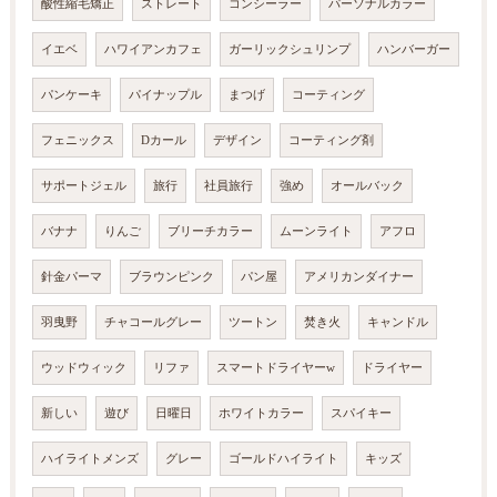
酸性縮毛矯正
ストレート
コンシーラー
パーソナルカラー
イエベ
ハワイアンカフェ
ガーリックシュリンプ
ハンバーガー
パンケーキ
パイナップル
まつげ
コーティング
フェニックス
Dカール
デザイン
コーティング剤
サポートジェル
旅行
社員旅行
強め
オールバック
バナナ
りんご
ブリーチカラー
ムーンライト
アフロ
針金パーマ
ブラウンピンク
パン屋
アメリカンダイナー
羽曳野
チャコールグレー
ツートン
焚き火
キャンドル
ウッドウィック
リファ
スマートドライヤーw
ドライヤー
新しい
遊び
日曜日
ホワイトカラー
スパイキー
ハイライトメンズ
グレー
ゴールドハイライト
キッズ