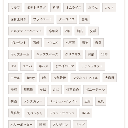
ウルフ
ポテトサラダ
料理
オムライス
おでん
カット
保育士付き
プライベート
ターコイズ
全頭
ミルクティーベージュ
忘年会
2年
鶴兆
父親
プレゼント
宮崎
マツエク
七五三
着物
奈良
キッズルーム
キッズスペース
クリスマス
28歳
10年
USJ
ユニバ
年パス
まつげパーマ
ラッシュリフト
モデル
Jimny
1年
今年最後
マグネットネイル
大晦日
帰省
鹿児島
そば
かに
仕事始め
ポニーテール
初詣
メンズカラー
メッシュハイライト
正月
花札
美容院
えべっさん
フラットラッシュ
160本
ハリーポッター
映画
スリザリン
リップ