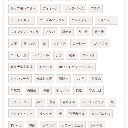
リップモンスター
ディオール
リップバーム
マスク
ミックスカラー
パープルブラウン
バレンタイン
チョコレート
フォンダンショコラ
スタバ
新年会
夜ご飯
姪っ子
出産
赤ちゃん
妹
ビジネス
コーヒー
ちんすこう
コーヒー豆
ハイボール
シカ
電車
アレンジ
畿央大学卒業式
初パーマ
ホワイトグラデーション
シャンプー台
沖縄お土産
海鮮丼
しぇろ
奈良県
卒業式
高校生
赤髪
初カラー
友達
てんしば
モカベージュ
夜桜
屋台
春ネイル
ベージュピンク
蛇
ホワイトピンク
リタッチ
春
託児所付き
メンズネイル
Tシャツ
印刷
ツイスパ
カラーマツエク
おやすみ