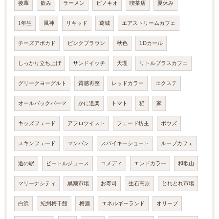
後輩
飲み
ラーメン
ピノキオ
喫茶店
夏休み
1年生
風神
リキッド
葛城
エアストリームカフェ
チーズアボカド
ピンクブラウン
秋色
LDカール
しっかり立ち上げ
サンドイッチ
天理
リトルプラスカフェ
グリークヨーグルト
質感再整
レッドカラー
エクステ
オールバックパーマ
かに道楽
トマト
猫
家
キッズフェード
アフロツイスト
フェード坊主
ボウズ
スキンフェード
マンバン
スパイキーショート
ループカフェ
道の駅
ビートルジュース
コメディ
エンドカラー
和歌山
マリーナシティ
黒潮市場
お寿司
生石高原
とれとれ市場
白浜
紀州梅干館
梅酒
エネルギーランド
オリーブ