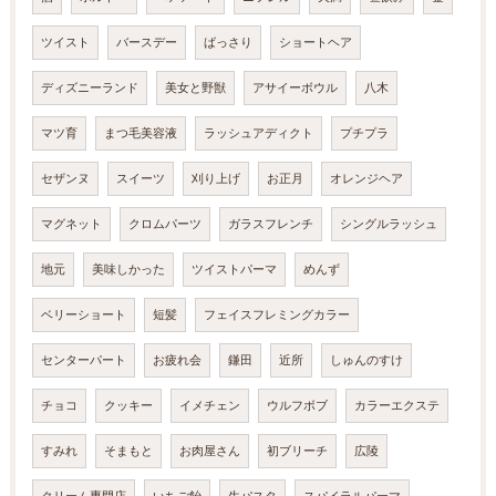
ツイスト
バースデー
ばっさり
ショートヘア
ディズニーランド
美女と野獣
アサイーボウル
八木
マツ育
まつ毛美容液
ラッシュアディクト
プチプラ
セザンヌ
スイーツ
刈り上げ
お正月
オレンジヘア
マグネット
クロムパーツ
ガラスフレンチ
シングルラッシュ
地元
美味しかった
ツイストパーマ
めんず
ベリーショート
短髪
フェイスフレミングカラー
センターパート
お疲れ会
鎌田
近所
しゅんのすけ
チョコ
クッキー
イメチェン
ウルフボブ
カラーエクステ
すみれ
そまもと
お肉屋さん
初ブリーチ
広陵