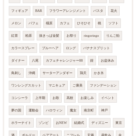
フィギュア
BAR
フラワーアレンジメント
パスタ
花火
メロン
パフェ
橿原
カフェ
ひそひそ
桃
ソフト
紅茶
柏原
抜きっぱ金髪
お祭り
ringoringo
りんご飴
カラースプレー
ブルーヘア
ロング
バナナスプリット
ダイナー
八尾
カフェチャレンジャー88
姪
お盆休み
鳥刺し
沖縄
サーターアンダギー
鶏天
かき氷
ワンレングスカット
マニキュア
ご褒美
ファンデーション
コンシーラ
上半期
お歌
高校
お楽しみ
イベント
夢の国
運動会
ハロウィン
魔女
南京町
神戸
ホラーナイト
ゾンビ
おNEW
結婚式
ディズニー
東京
酒
ボルドー
ベアアート
ニフレル
天満
昼飲み
金