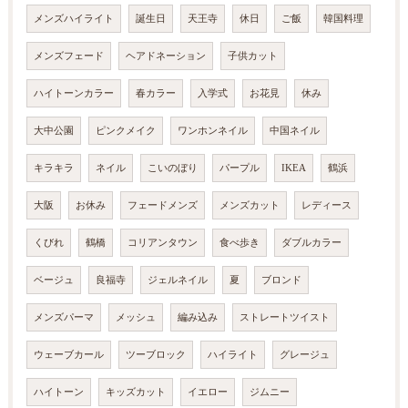
メンズハイライト
誕生日
天王寺
休日
ご飯
韓国料理
メンズフェード
ヘアドネーション
子供カット
ハイトーンカラー
春カラー
入学式
お花見
休み
大中公園
ピンクメイク
ワンホンネイル
中国ネイル
キラキラ
ネイル
こいのぼり
パープル
IKEA
鶴浜
大阪
お休み
フェードメンズ
メンズカット
レディース
くびれ
鶴橋
コリアンタウン
食べ歩き
ダブルカラー
ベージュ
良福寺
ジェルネイル
夏
ブロンド
メンズパーマ
メッシュ
編み込み
ストレートツイスト
ウェーブカール
ツーブロック
ハイライト
グレージュ
ハイトーン
キッズカット
イエロー
ジムニー