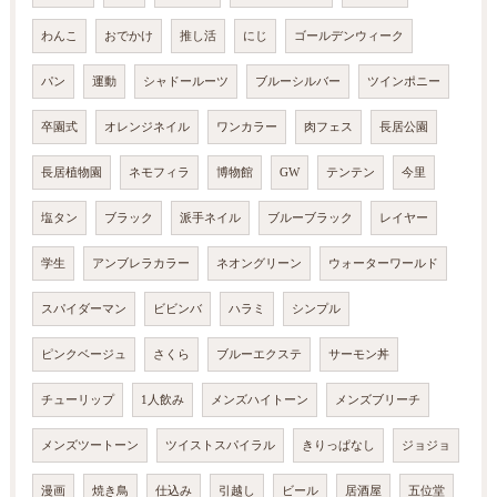
わんこ
おでかけ
推し活
にじ
ゴールデンウィーク
パン
運動
シャドールーツ
ブルーシルバー
ツインポニー
卒園式
オレンジネイル
ワンカラー
肉フェス
長居公園
長居植物園
ネモフィラ
博物館
GW
テンテン
今里
塩タン
ブラック
派手ネイル
ブルーブラック
レイヤー
学生
アンブレラカラー
ネオングリーン
ウォーターワールド
スパイダーマン
ビビンバ
ハラミ
シンプル
ピンクベージュ
さくら
ブルーエクステ
サーモン丼
チューリップ
1人飲み
メンズハイトーン
メンズブリーチ
メンズツートーン
ツイストスパイラル
きりっぱなし
ジョジョ
漫画
焼き鳥
仕込み
引越し
ビール
居酒屋
五位堂