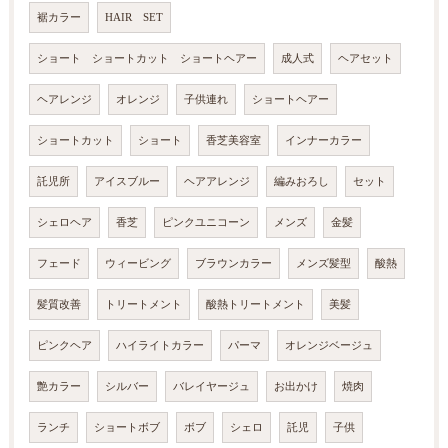
裾カラー
HAIR SET
ショート ショートカット ショートヘアー
成人式
ヘアセット
ヘアレンジ
オレンジ
子供連れ
ショートヘアー
ショートカット
ショート
香芝美容室
インナーカラー
託児所
アイスブルー
ヘアアレンジ
編みおろし
セット
シェロヘア
香芝
ピンクユニコーン
メンズ
金髪
フェード
ウィービング
ブラウンカラー
メンズ髪型
酸熱
髪質改善
トリートメント
酸熱トリートメント
美髪
ピンクヘア
ハイライトカラー
パーマ
オレンジベージュ
艶カラー
シルバー
バレイヤージュ
お出かけ
焼肉
ランチ
ショートボブ
ボブ
シェロ
託児
子供