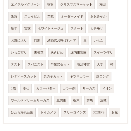
エメラルドグリーン
地毛
クリスマスマーケット
梅田
阪急
スカイビル
革靴
オーダーメイド
おおみそか
新年
実家
ホワイトベージュ
スタート
カチモリ
お気に入り
同期
結婚式お呼ばれヘア
赤
いちご
いちご狩り
古都華
あきひめ
堀内果実園
スイーツ作り
テスト
スパニスト
卒業式セット
明治神宮
大学
袴
レディースカット
男の子カット
キツネカラー
超ロング
3歳
幸せ
カラーバター
カラー剤
サーカス
イオン
ワールドドリームサーカス
北関東
栃木
群馬
茨城
ひたち海浜公園
トイカメラ
スリーコインズ
3COINS
お花