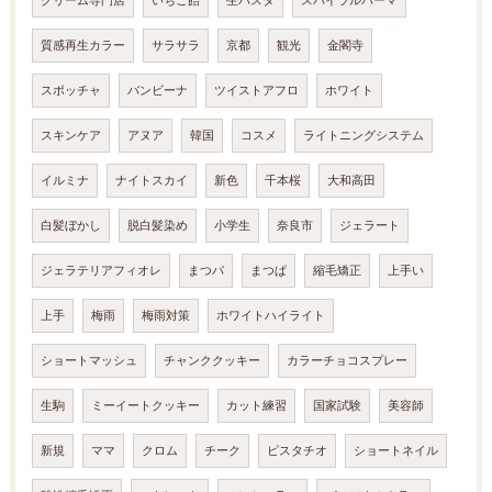
クリーム専門店
いちご飴
生パスタ
スパイラルパーマ
質感再生カラー
サラサラ
京都
観光
金閣寺
スポッチャ
バンビーナ
ツイストアフロ
ホワイト
スキンケア
アヌア
韓国
コスメ
ライトニングシステム
イルミナ
ナイトスカイ
新色
千本桜
大和高田
白髪ぼかし
脱白髪染め
小学生
奈良市
ジェラート
ジェラテリアフィオレ
まつパ
まつぱ
縮毛矯正
上手い
上手
梅雨
梅雨対策
ホワイトハイライト
ショートマッシュ
チャンククッキー
カラーチョコスプレー
生駒
ミーイートクッキー
カット練習
国家試験
美容師
新規
ママ
クロム
チーク
ピスタチオ
ショートネイル