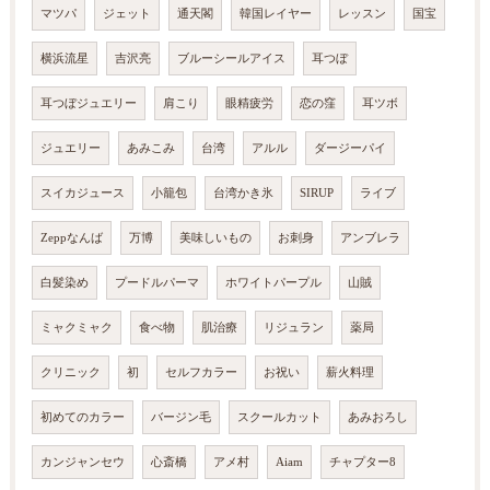
マツパ
ジェット
通天閣
韓国レイヤー
レッスン
国宝
横浜流星
吉沢亮
ブルーシールアイス
耳つぼ
耳つぼジュエリー
肩こり
眼精疲労
恋の窪
耳ツボ
ジュエリー
あみこみ
台湾
アルル
ダージーパイ
スイカジュース
小籠包
台湾かき氷
SIRUP
ライブ
Zeppなんば
万博
美味しいもの
お刺身
アンブレラ
白髪染め
プードルパーマ
ホワイトパープル
山賊
ミャクミャク
食べ物
肌治療
リジュラン
薬局
クリニック
初
セルフカラー
お祝い
薪火料理
初めてのカラー
バージン毛
スクールカット
あみおろし
カンジャンセウ
心斎橋
アメ村
Aiam
チャプター8