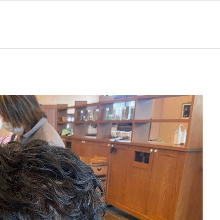
TREATMENT
HEAD SPA
OTHER
EYELASH