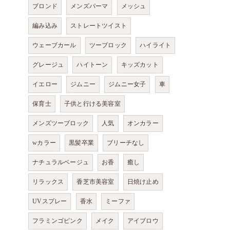
ブロンド
メンズパーマ
メッシュ
編み込み
ストレートツイスト
ウェーブカール
ツーブロック
ハイライト
グレージュ
ハイトーン
キッズカット
イエロー
ジムニー
ジムニー女子
車
保育士
子供と行ける美容室
メンズツーブロック
人気
オンカラー
wカラー
黒髪卒業
ブリーチなし
ナチュラルベージュ
お香
癒し
リラックス
香芝市美容室
日焼け止め
UVスプレー
香水
ミーファ
フラミンゴピンク
メイク
アイブロウ