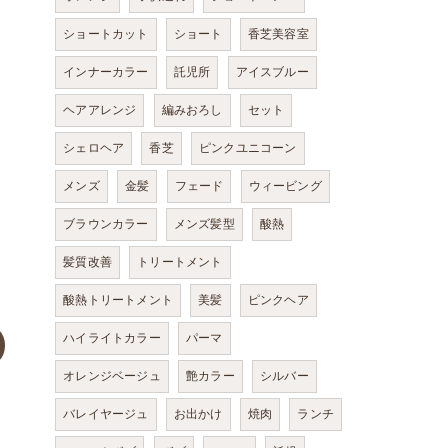
ショートカット
ショート
香芝美容室
インナーカラー
託児所
アイスブルー
ヘアアレンジ
編みおろし
セット
シェロヘア
香芝
ピンクユニコーン
メンズ
金髪
フェード
ウィービング
ブラウンカラー
メンズ髪型
酸熱
髪質改善
トリートメント
酸熱トリートメント
美髪
ピンクヘア
ハイライトカラー
パーマ
オレンジベージュ
艶カラー
シルバー
バレイヤージュ
お出かけ
焼肉
ランチ