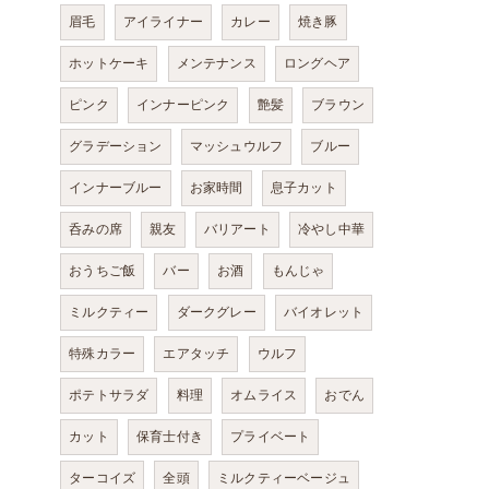
眉毛
アイライナー
カレー
焼き豚
ホットケーキ
メンテナンス
ロングヘア
ピンク
インナーピンク
艶髪
ブラウン
グラデーション
マッシュウルフ
ブルー
インナーブルー
お家時間
息子カット
呑みの席
親友
バリアート
冷やし中華
おうちご飯
バー
お酒
もんじゃ
ミルクティー
ダークグレー
バイオレット
特殊カラー
エアタッチ
ウルフ
ポテトサラダ
料理
オムライス
おでん
カット
保育士付き
プライベート
ターコイズ
全頭
ミルクティーベージュ