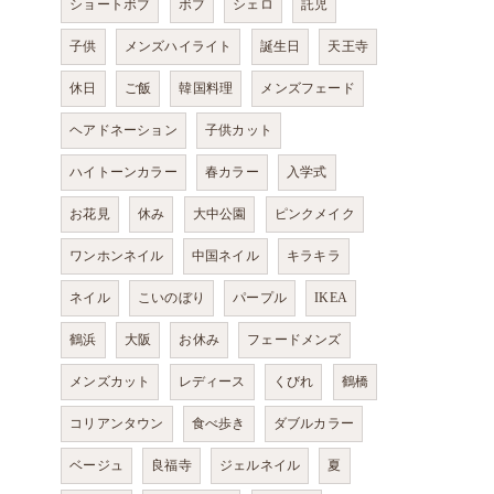
ショートボブ
ボブ
シェロ
託児
子供
メンズハイライト
誕生日
天王寺
休日
ご飯
韓国料理
メンズフェード
ヘアドネーション
子供カット
ハイトーンカラー
春カラー
入学式
お花見
休み
大中公園
ピンクメイク
ワンホンネイル
中国ネイル
キラキラ
ネイル
こいのぼり
パープル
IKEA
鶴浜
大阪
お休み
フェードメンズ
メンズカット
レディース
くびれ
鶴橋
コリアンタウン
食べ歩き
ダブルカラー
ベージュ
良福寺
ジェルネイル
夏