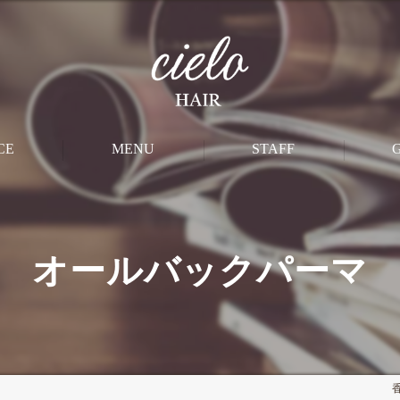
CE
MENU
STAFF
M
CUT
オールバックパーマ
PERM
STRAIGHT
COLOR
香