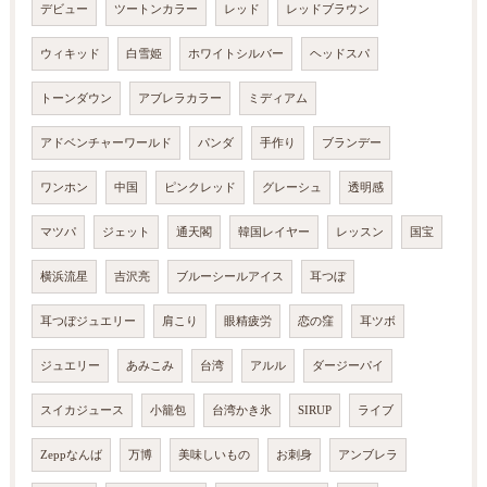
デビュー
ツートンカラー
レッド
レッドブラウン
ウィキッド
白雪姫
ホワイトシルバー
ヘッドスパ
トーンダウン
アブレラカラー
ミディアム
アドベンチャーワールド
パンダ
手作り
ブランデー
ワンホン
中国
ピンクレッド
グレーシュ
透明感
マツパ
ジェット
通天閣
韓国レイヤー
レッスン
国宝
横浜流星
吉沢亮
ブルーシールアイス
耳つぼ
耳つぼジュエリー
肩こり
眼精疲労
恋の窪
耳ツボ
ジュエリー
あみこみ
台湾
アルル
ダージーパイ
スイカジュース
小籠包
台湾かき氷
SIRUP
ライブ
Zeppなんば
万博
美味しいもの
お刺身
アンブレラ