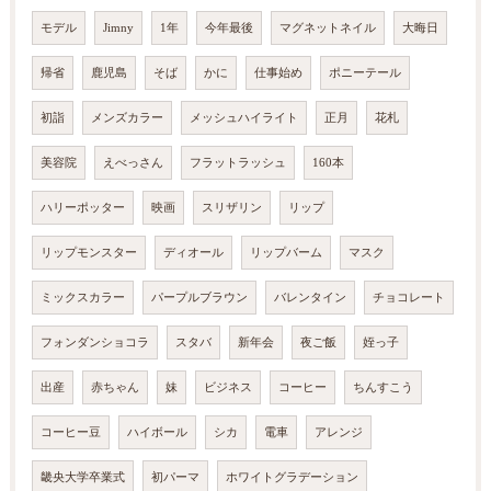
モデル
Jimny
1年
今年最後
マグネットネイル
大晦日
帰省
鹿児島
そば
かに
仕事始め
ポニーテール
初詣
メンズカラー
メッシュハイライト
正月
花札
美容院
えべっさん
フラットラッシュ
160本
ハリーポッター
映画
スリザリン
リップ
リップモンスター
ディオール
リップバーム
マスク
ミックスカラー
パープルブラウン
バレンタイン
チョコレート
フォンダンショコラ
スタバ
新年会
夜ご飯
姪っ子
出産
赤ちゃん
妹
ビジネス
コーヒー
ちんすこう
コーヒー豆
ハイボール
シカ
電車
アレンジ
畿央大学卒業式
初パーマ
ホワイトグラデーション