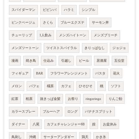
スパイダーマン
ビビンバ
ハラミ
シンプル
ピンクベージュ
さくら
ブルーエクステ
サーモン丼
チューリップ
1人飲み
メンズハイトーン
メンズブリーチ
メンズツートーン
ツイストスパイラル
きりっぱなし
ジョジョ
漫画
焼き鳥
仕込み
引越し
ビール
居酒屋
五位堂
フィギュア
BAR
フラワーアレンジメント
パスタ
花火
メロン
パフェ
橿原
カフェ
ひそひそ
桃
ソフト
紅茶
柏原
抜きっぱ金髪
お祭り
ringoringo
りんご飴
カラースプレー
ブルーヘア
ロング
バナナスプリット
ダイナー
八尾
カフェチャレンジャー88
姪
お盆休み
鳥刺し
沖縄
サーターアンダギー
鶏天
かき氷