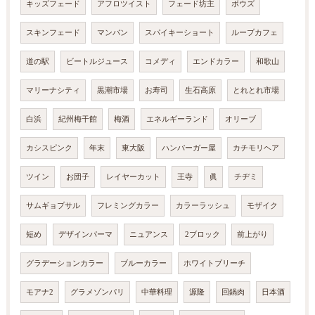
キッズフェード
アフロツイスト
フェード坊主
ボウズ
スキンフェード
マンバン
スパイキーショート
ループカフェ
道の駅
ビートルジュース
コメディ
エンドカラー
和歌山
マリーナシティ
黒潮市場
お寿司
生石高原
とれとれ市場
白浜
紀州梅干館
梅酒
エネルギーランド
オリーブ
カシスピンク
年末
東大阪
ハンバーガー屋
カチモリヘア
ツイン
お団子
レイヤーカット
王寺
眞
チヂミ
サムギョプサル
フレミングカラー
カラーラッシュ
モザイク
短め
デザインパーマ
ニュアンス
2ブロック
前上がり
グラデーションカラー
ブルーカラー
ホワイトブリーチ
モアナ2
グラメゾンパリ
中華料理
源隆
回鍋肉
日本酒