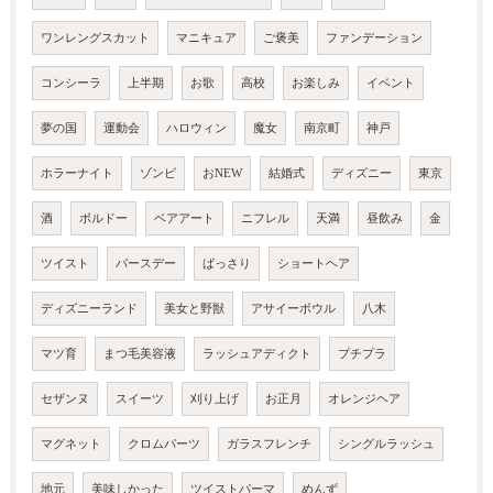
ワンレングスカット
マニキュア
ご褒美
ファンデーション
コンシーラ
上半期
お歌
高校
お楽しみ
イベント
夢の国
運動会
ハロウィン
魔女
南京町
神戸
ホラーナイト
ゾンビ
おNEW
結婚式
ディズニー
東京
酒
ボルドー
ベアアート
ニフレル
天満
昼飲み
金
ツイスト
バースデー
ばっさり
ショートヘア
ディズニーランド
美女と野獣
アサイーボウル
八木
マツ育
まつ毛美容液
ラッシュアディクト
プチプラ
セザンヌ
スイーツ
刈り上げ
お正月
オレンジヘア
マグネット
クロムパーツ
ガラスフレンチ
シングルラッシュ
地元
美味しかった
ツイストパーマ
めんず