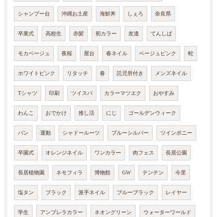
シャンプー台
沖縄お土産
海鮮丼
しぇろ
奈良県
卒業式
高校生
赤髪
初カラー
友達
てんしば
モカベージュ
夜桜
屋台
春ネイル
ベージュピンク
蛇
ホワイトピンク
リタッチ
春
託児所付き
メンズネイル
Tシャツ
印刷
ツイスパ
カラーマツエク
おやすみ
わんこ
おでかけ
推し活
にじ
ゴールデンウィーク
パン
運動
シャドールーツ
ブルーシルバー
ツインポニー
卒園式
オレンジネイル
ワンカラー
肉フェス
長居公園
長居植物園
ネモフィラ
博物館
GW
テンテン
今里
塩タン
ブラック
派手ネイル
ブルーブラック
レイヤー
学生
アンブレラカラー
ネオングリーン
ウォーターワールド