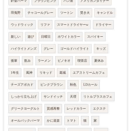
針金パーマ
ブラウンピンク
パン屋
アメリカンダイナー
羽曳野
チャコールグレー
ツートン
焚き火
キャンドル
ウッドウィック
リファ
スマートドライヤーw
ドライヤー
新しい
遊び
日曜日
ホワイトカラー
スパイキー
ハイライトメンズ
グレー
ゴールドハイライト
キッズ
後輩
飲み
ラーメン
ピノキオ
喫茶店
夏休み
1年生
風神
リキッド
葛城
エアストリームカフェ
チーズアボカド
ピンクブラウン
秋色
LDカール
しっかり立ち上げ
サンドイッチ
天理
リトルプラスカフェ
グリークヨーグルト
質感再整
レッドカラー
エクステ
オールバックパーマ
かに道楽
トマト
猫
家