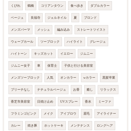
くびれ
鶴橋
コリアンタウン
食べ歩き
ダブルカラー
ベージュ
良福寺
ジェルネイル
夏
ブロンド
メンズパーマ
メッシュ
編み込み
ストレートツイスト
ウェーブカール
ツーブロック
ハイライト
グレージュ
ハイトーン
キッズカット
イエロー
ジムニー
ジムニー女子
車
保育士
子供と行ける美容室
メンズツーブロック
人気
オンカラー
wカラー
黒髪卒業
ブリーチなし
ナチュラルベージュ
お香
癒し
リラックス
香芝市美容室
日焼け止め
UVスプレー
香水
ミーファ
フラミンゴピンク
メイク
アイブロウ
眉毛
アイライナー
カレー
焼き豚
ホットケーキ
メンテナンス
ロングヘア