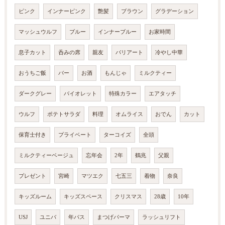
ピンク
インナーピンク
艶髪
ブラウン
グラデーション
マッシュウルフ
ブルー
インナーブルー
お家時間
息子カット
呑みの席
親友
バリアート
冷やし中華
おうちご飯
バー
お酒
もんじゃ
ミルクティー
ダークグレー
バイオレット
特殊カラー
エアタッチ
ウルフ
ポテトサラダ
料理
オムライス
おでん
カット
保育士付き
プライベート
ターコイズ
全頭
ミルクティーベージュ
忘年会
2年
鶴兆
父親
プレゼント
宮崎
マツエク
七五三
着物
奈良
キッズルーム
キッズスペース
クリスマス
28歳
10年
USJ
ユニバ
年パス
まつげパーマ
ラッシュリフト