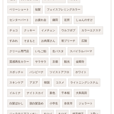
ベリーショート
短髪
フェイスフレミングカラー
センターパート
お疲れ会
鎌田
近所
しゅんのすけ
チョコ
クッキー
イメチェン
ウルフボブ
カラーエクステ
すみれ
そまもと
お肉屋さん
初ブリーチ
広陵
クリーム専門店
いちご飴
生パスタ
スパイラルパーマ
質感再生カラー
サラサラ
京都
観光
金閣寺
スポッチャ
バンビーナ
ツイストアフロ
ホワイト
スキンケア
アヌア
韓国
コスメ
ライトニングシステム
イルミナ
ナイトスカイ
新色
千本桜
大和高田
白髪ぼかし
脱白髪染め
小学生
奈良市
ジェラート
ジェラテリアフィオレ
まつパ
まつぱ
縮毛矯正
上手い