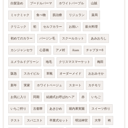
白髪染め
プードルパーマ
ホワイトパープル
山賊
ミャクミャク
食べ物
肌治療
リジュラン
薬局
クリニック
初
セルフカラー
お祝い
薪火料理
初めてのカラー
バージン毛
スクールカット
あみおろし
カンジャンセウ
心斎橋
アメ村
Aiam
チャプター8
エメラルドグリーン
地毛
クリスマスマーケット
梅田
阪急
スカイビル
革靴
オーダーメイド
おおみそか
新年
実家
ホワイトベージュ
スタート
カチモリ
お気に入り
同期
結婚式お呼ばれヘア
赤
いちご
いちご狩り
古都華
あきひめ
堀内果実園
スイーツ作り
テスト
スパニスト
卒業式セット
明治神宮
大学
袴