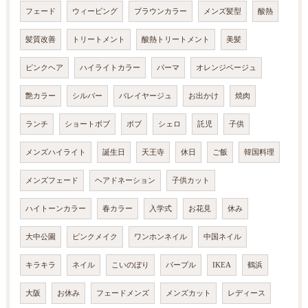
フェード
ウィービング
ブラウンカラー
メンズ髪型
酸熱
髪質改善
トリートメント
酸熱トリートメント
美髪
ピンクヘア
ハイライトカラー
パーマ
オレンジベージュ
艶カラー
シルバー
バレイヤージュ
お出かけ
焼肉
ランチ
ショートボブ
ボブ
シェロ
託児
子供
メンズハイライト
誕生日
天王寺
休日
ご飯
韓国料理
メンズフェード
ヘアドネーション
子供カット
ハイトーンカラー
春カラー
入学式
お花見
休み
大中公園
ピンクメイク
ワンホンネイル
中国ネイル
キラキラ
ネイル
こいのぼり
パープル
IKEA
鶴浜
大阪
お休み
フェードメンズ
メンズカット
レディース