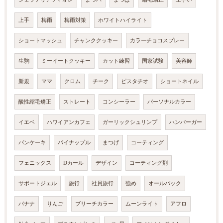
上手
梅雨
梅雨対策
ホワイトハイライト
ショートマッシュ
チャンククッキー
カラーチョコスプレー
生駒
ミーイートクッキー
カット練習
国家試験
美容師
新規
ママ
クロム
チーク
ピスタチオ
ショートネイル
酸性縮毛矯正
ストレート
コンシーラー
パーソナルカラー
イエベ
ハワイアンカフェ
ガーリックシュリンプ
ハンバーガー
パンケーキ
パイナップル
まつげ
コーティング
フェニックス
Dカール
デザイン
コーティング剤
サポートジェル
旅行
社員旅行
強め
オールバック
バナナ
りんご
ブリーチカラー
ムーンライト
アフロ