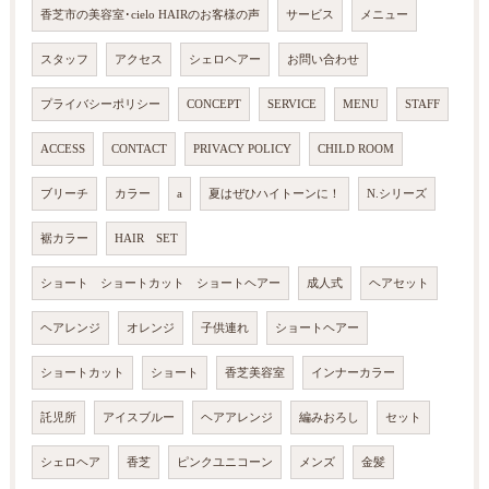
香芝市の美容室･cielo HAIRのお客様の声
サービス
メニュー
スタッフ
アクセス
シェロヘアー
お問い合わせ
プライバシーポリシー
CONCEPT
SERVICE
MENU
STAFF
ACCESS
CONTACT
PRIVACY POLICY
CHILD ROOM
ブリーチ
カラー
a
夏はぜひハイトーンに！
N.シリーズ
裾カラー
HAIR SET
ショート ショートカット ショートヘアー
成人式
ヘアセット
ヘアレンジ
オレンジ
子供連れ
ショートヘアー
ショートカット
ショート
香芝美容室
インナーカラー
託児所
アイスブルー
ヘアアレンジ
編みおろし
セット
シェロヘア
香芝
ピンクユニコーン
メンズ
金髪