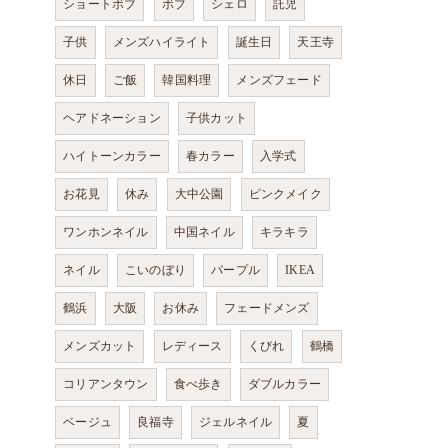
ショートボブ
ボブ
シェロ
託児
子供
メンズハイライト
誕生日
天王寺
休日
ご飯
韓国料理
メンズフェード
ヘアドネーション
子供カット
ハイトーンカラー
春カラー
入学式
お花見
休み
大中公園
ピンクメイク
ワンホンネイル
中国ネイル
キラキラ
ネイル
こいのぼり
パープル
IKEA
鶴浜
大阪
お休み
フェードメンズ
メンズカット
レディース
くびれ
鶴橋
コリアンタウン
食べ歩き
ダブルカラー
ベージュ
良福寺
ジェルネイル
夏