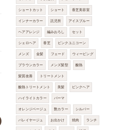
ショートカット
ショート
香芝美容室
インナーカラー
託児所
アイスブルー
ヘアアレンジ
編みおろし
セット
シェロヘア
香芝
ピンクユニコーン
メンズ
金髪
フェード
ウィービング
ブラウンカラー
メンズ髪型
酸熱
髪質改善
トリートメント
酸熱トリートメント
美髪
ピンクヘア
ハイライトカラー
パーマ
オレンジベージュ
艶カラー
シルバー
バレイヤージュ
お出かけ
焼肉
ランチ