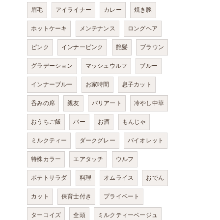
眉毛
アイライナー
カレー
焼き豚
ホットケーキ
メンテナンス
ロングヘア
ピンク
インナーピンク
艶髪
ブラウン
グラデーション
マッシュウルフ
ブルー
インナーブルー
お家時間
息子カット
呑みの席
親友
バリアート
冷やし中華
おうちご飯
バー
お酒
もんじゃ
ミルクティー
ダークグレー
バイオレット
特殊カラー
エアタッチ
ウルフ
ポテトサラダ
料理
オムライス
おでん
カット
保育士付き
プライベート
ターコイズ
全頭
ミルクティーベージュ