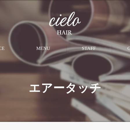
CE
MENU
STAFF
M
CUT
エアータッチ
PERM
STRAIGHT
COLOR