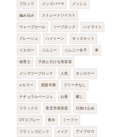
ブロンド
メンズパーマ
メッシュ
編み込み
ストレートツイスト
ウェーブカール
ツーブロック
ハイライト
グレージュ
ハイトーン
キッズカット
イエロー
ジムニー
ジムニー女子
車
保育士
子供と行ける美容室
メンズツーブロック
人気
オンカラー
wカラー
黒髪卒業
ブリーチなし
ナチュラルベージュ
お香
癒し
リラックス
香芝市美容室
日焼け止め
UVスプレー
香水
ミーファ
フラミンゴピンク
メイク
アイブロウ