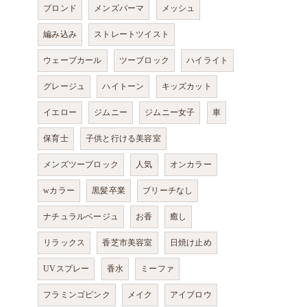
ブロンド
メンズパーマ
メッシュ
編み込み
ストレートツイスト
ウェーブカール
ツーブロック
ハイライト
グレージュ
ハイトーン
キッズカット
イエロー
ジムニー
ジムニー女子
車
保育士
子供と行ける美容室
メンズツーブロック
人気
オンカラー
wカラー
黒髪卒業
ブリーチなし
ナチュラルベージュ
お香
癒し
リラックス
香芝市美容室
日焼け止め
UVスプレー
香水
ミーファ
フラミンゴピンク
メイク
アイブロウ