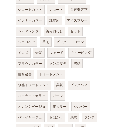
ショートカット
ショート
香芝美容室
インナーカラー
託児所
アイスブルー
ヘアアレンジ
編みおろし
セット
シェロヘア
香芝
ピンクユニコーン
メンズ
金髪
フェード
ウィービング
ブラウンカラー
メンズ髪型
酸熱
髪質改善
トリートメント
酸熱トリートメント
美髪
ピンクヘア
ハイライトカラー
パーマ
オレンジベージュ
艶カラー
シルバー
バレイヤージュ
お出かけ
焼肉
ランチ