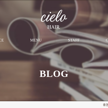
CE
MENU
STAFF
M
CUT
BLOG
PERM
STRAIGHT
COLOR
香芝