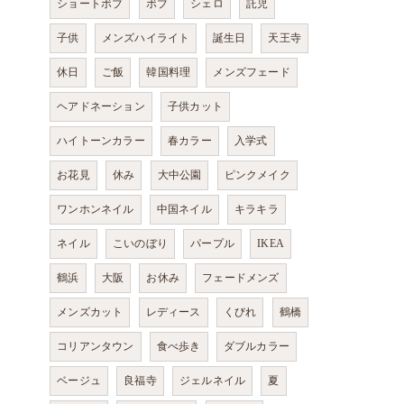
ショートボブ
ボブ
シェロ
託児
子供
メンズハイライト
誕生日
天王寺
休日
ご飯
韓国料理
メンズフェード
ヘアドネーション
子供カット
ハイトーンカラー
春カラー
入学式
お花見
休み
大中公園
ピンクメイク
ワンホンネイル
中国ネイル
キラキラ
ネイル
こいのぼり
パープル
IKEA
鶴浜
大阪
お休み
フェードメンズ
メンズカット
レディース
くびれ
鶴橋
コリアンタウン
食べ歩き
ダブルカラー
ベージュ
良福寺
ジェルネイル
夏