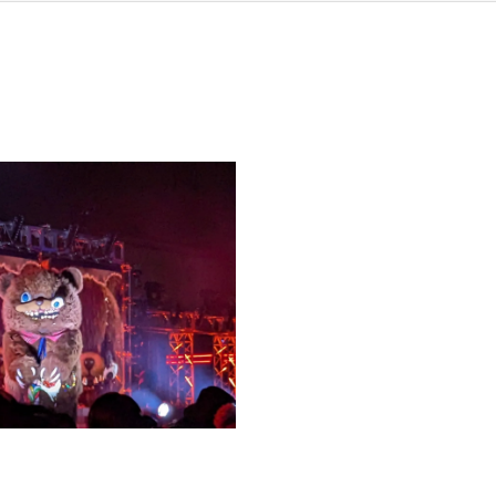
TREATMENT
HEAD SPA
OTHER
EYELASH