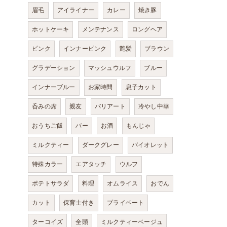
眉毛
アイライナー
カレー
焼き豚
ホットケーキ
メンテナンス
ロングヘア
ピンク
インナーピンク
艶髪
ブラウン
グラデーション
マッシュウルフ
ブルー
インナーブルー
お家時間
息子カット
呑みの席
親友
バリアート
冷やし中華
おうちご飯
バー
お酒
もんじゃ
ミルクティー
ダークグレー
バイオレット
特殊カラー
エアタッチ
ウルフ
ポテトサラダ
料理
オムライス
おでん
カット
保育士付き
プライベート
ターコイズ
全頭
ミルクティーベージュ