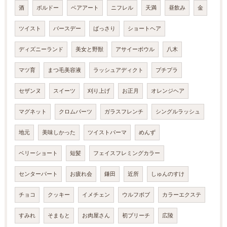
酒
ボルドー
ベアアート
ニフレル
天満
昼飲み
金
ツイスト
バースデー
ばっさり
ショートヘア
ディズニーランド
美女と野獣
アサイーボウル
八木
マツ育
まつ毛美容液
ラッシュアディクト
プチプラ
セザンヌ
スイーツ
刈り上げ
お正月
オレンジヘア
マグネット
クロムパーツ
ガラスフレンチ
シングルラッシュ
地元
美味しかった
ツイストパーマ
めんず
ベリーショート
短髪
フェイスフレミングカラー
センターパート
お疲れ会
鎌田
近所
しゅんのすけ
チョコ
クッキー
イメチェン
ウルフボブ
カラーエクステ
すみれ
そまもと
お肉屋さん
初ブリーチ
広陵