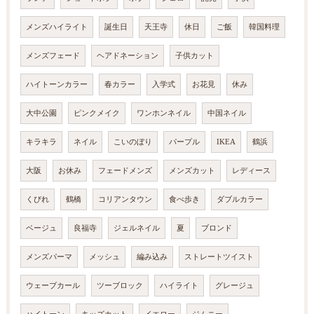
メンズハイライト
誕生日
天王寺
休日
ご飯
韓国料理
メンズフェード
ヘアドネーション
子供カット
ハイトーンカラー
春カラー
入学式
お花見
休み
大中公園
ピンクメイク
ワンホンネイル
中国ネイル
キラキラ
ネイル
こいのぼり
パープル
IKEA
鶴浜
大阪
お休み
フェードメンズ
メンズカット
レディース
くびれ
鶴橋
コリアンタウン
食べ歩き
ダブルカラー
ベージュ
良福寺
ジェルネイル
夏
ブロンド
メンズパーマ
メッシュ
編み込み
ストレートツイスト
ウェーブカール
ツーブロック
ハイライト
グレージュ