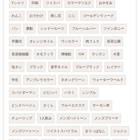
Tシャツ
印刷
ツイスパ
カラーマツエク
おやすみ
わんこ
おでかけ
推し活
にじ
ゴールデンウィーク
パン
運動
シャドールーツ
ブルーシルバー
ツインポニー
卒園式
オレンジネイル
ワンカラー
肉フェス
長居公園
長居植物園
ネモフィラ
博物館
GW
テンテン
今里
塩タン
ブラック
派手ネイル
ブルーブラック
レイヤー
学生
アンブレラカラー
ネオングリーン
ウォーターワールド
スパイダーマン
ビビンバ
ハラミ
シンプル
ピンクベージュ
さくら
ブルーエクステ
サーモン丼
チューリップ
1人飲み
メンズハイトーン
メンズブリーチ
メンズツートーン
ツイストスパイラル
きりっぱなし
ジョジョ