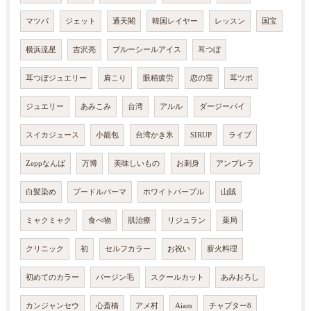
マツパ
ジェット
通天閣
韓国レイヤー
レッスン
国宝
横浜流星
吉沢亮
ブルーシールアイス
耳つぼ
耳つぼジュエリー
肩こり
眼精疲労
恋の窪
耳ツボ
ジュエリー
あみこみ
台湾
アルル
ダージーパイ
スイカジュース
小籠包
台湾かき氷
SIRUP
ライブ
Zeppなんば
万博
美味しいもの
お刺身
アンブレラ
白髪染め
プードルパーマ
ホワイトパープル
山賊
ミャクミャク
食べ物
肌治療
リジュラン
薬局
クリニック
初
セルフカラー
お祝い
薪火料理
初めてのカラー
バージン毛
スクールカット
あみおろし
カンジャンセウ
心斎橋
アメ村
Aiam
チャプター8