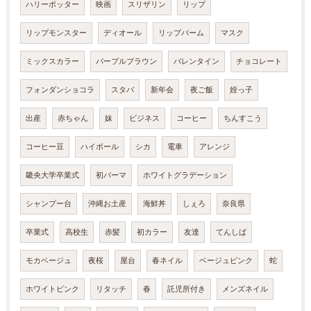
ハリーポッター
映画
スリザリン
リップ
リップモンスター
ディオール
リップバーム
マスク
ミックスカラー
パープルブラウン
バレンタイン
チョコレート
フォンダンショコラ
スタバ
新年会
夜ご飯
姪っ子
出産
赤ちゃん
妹
ビジネス
コーヒー
ちんすこう
コーヒー豆
ハイボール
シカ
電車
アレンジ
畿央大学卒業式
初パーマ
ホワイトグラデーション
シャンプー台
沖縄お土産
海鮮丼
しぇろ
奈良県
卒業式
高校生
赤髪
初カラー
友達
てんしば
モカベージュ
夜桜
屋台
春ネイル
ベージュピンク
蛇
ホワイトピンク
リタッチ
春
託児所付き
メンズネイル