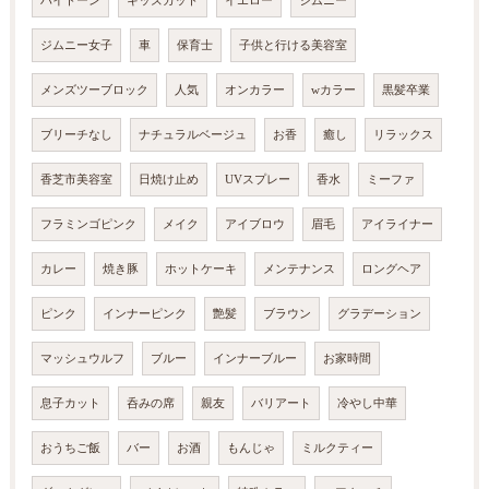
ハイトーン
キッズカット
イエロー
ジムニー
ジムニー女子
車
保育士
子供と行ける美容室
メンズツーブロック
人気
オンカラー
wカラー
黒髪卒業
ブリーチなし
ナチュラルベージュ
お香
癒し
リラックス
香芝市美容室
日焼け止め
UVスプレー
香水
ミーファ
フラミンゴピンク
メイク
アイブロウ
眉毛
アイライナー
カレー
焼き豚
ホットケーキ
メンテナンス
ロングヘア
ピンク
インナーピンク
艶髪
ブラウン
グラデーション
マッシュウルフ
ブルー
インナーブルー
お家時間
息子カット
呑みの席
親友
バリアート
冷やし中華
おうちご飯
バー
お酒
もんじゃ
ミルクティー