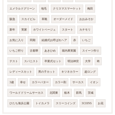
エメラルドグリーン
地毛
クリスマスマーケット
梅田
阪急
スカイビル
革靴
オーダーメイド
おおみそか
新年
実家
ホワイトベージュ
スタート
カチモリ
お気に入り
同期
結婚式お呼ばれヘア
赤
いちご
いちご狩り
古都華
あきひめ
堀内果実園
スイーツ作り
テスト
スパニスト
卒業式セット
明治神宮
大学
袴
レディースカット
男の子カット
キツネカラー
超ロング
3歳
幸せ
カラーバター
カラー剤
サーカス
イオン
ワールドドリームサーカス
北関東
栃木
群馬
茨城
ひたち海浜公園
トイカメラ
スリーコインズ
3COINS
お花