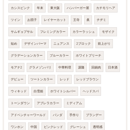
カシスピンク
年末
東大阪
ハンバーガー屋
カチモリヘア
ツイン
お団子
レイヤーカット
王寺
眞
チヂミ
サムギョプサル
フレミングカラー
カラーラッシュ
モザイク
短め
デザインパーマ
ニュアンス
2ブロック
前上がり
グラデーションカラー
ブルーカラー
ホワイトブリーチ
モアナ2
グラメゾンパリ
中華料理
源隆
回鍋肉
日本酒
デビュー
ツートンカラー
レッド
レッドブラウン
ウィキッド
白雪姫
ホワイトシルバー
ヘッドスパ
トーンダウン
アブレラカラー
ミディアム
アドベンチャーワールド
パンダ
手作り
ブランデー
ワンホン
中国
ピンクレッド
グレーシュ
透明感