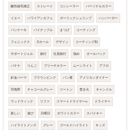
酸性縮毛矯正
ストレート
コンシーラー
パーソナルカラー
イエベ
ハワイアンカフェ
ガーリックシュリンプ
ハンバーガー
パンケーキ
パイナップル
まつげ
コーティング
フェニックス
Dカール
デザイン
コーティング剤
サポートジェル
旅行
社員旅行
強め
オールバック
バナナ
りんご
ブリーチカラー
ムーンライト
アフロ
針金パーマ
ブラウンピンク
パン屋
アメリカンダイナー
羽曳野
チャコールグレー
ツートン
焚き火
キャンドル
ウッドウィック
リファ
スマートドライヤーw
ドライヤー
新しい
遊び
日曜日
ホワイトカラー
スパイキー
ハイライトメンズ
グレー
ゴールドハイライト
キッズ