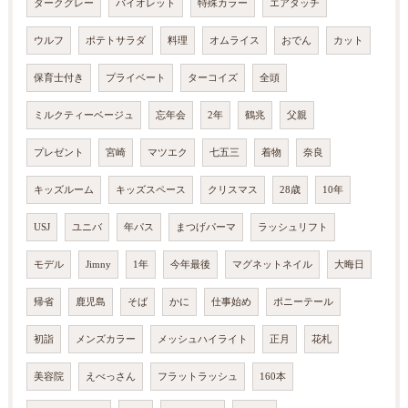
ダークグレー
バイオレット
特殊カラー
エアタッチ
ウルフ
ポテトサラダ
料理
オムライス
おでん
カット
保育士付き
プライベート
ターコイズ
全頭
ミルクティーベージュ
忘年会
2年
鶴兆
父親
プレゼント
宮崎
マツエク
七五三
着物
奈良
キッズルーム
キッズスペース
クリスマス
28歳
10年
USJ
ユニバ
年パス
まつげパーマ
ラッシュリフト
モデル
Jimny
1年
今年最後
マグネットネイル
大晦日
帰省
鹿児島
そば
かに
仕事始め
ポニーテール
初詣
メンズカラー
メッシュハイライト
正月
花札
美容院
えべっさん
フラットラッシュ
160本