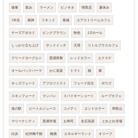
後輩
飲み
ラーメン
ピノキオ
喫茶店
夏休み
1年生
風神
リキッド
葛城
エアストリームカフェ
チーズアボカド
ピンクブラウン
秋色
LDカール
しっかり立ち上げ
サンドイッチ
天理
リトルプラスカフェ
グリークヨーグルト
質感再整
レッドカラー
エクステ
オールバックパーマ
かに道楽
トマト
猫
家
キッズフェード
アフロツイスト
フェード坊主
ボウズ
スキンフェード
マンバン
スパイキーショート
ループカフェ
道の駅
ビートルジュース
コメディ
エンドカラー
和歌山
マリーナシティ
黒潮市場
お寿司
生石高原
とれとれ市場
白浜
紀州梅干館
梅酒
エネルギーランド
オリーブ