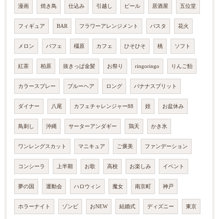
漫画
焼き鳥
仕込み
引越し
ビール
居酒屋
五位堂
フィギュア
BAR
フラワーアレンジメント
パスタ
花火
メロン
パフェ
橿原
カフェ
ひそひそ
桃
ソフト
紅茶
柏原
抜きっぱ金髪
お祭り
ringoringo
りんご飴
カラースプレー
ブルーヘア
ロング
バナナスプリット
ダイナー
八尾
カフェチャレンジャー88
姪
お盆休み
鳥刺し
沖縄
サーターアンダギー
鶏天
かき氷
ワンレングスカット
マニキュア
ご褒美
ファンデーション
コンシーラ
上半期
お歌
高校
お楽しみ
イベント
夢の国
運動会
ハロウィン
魔女
南京町
神戸
ホラーナイト
ゾンビ
おNEW
結婚式
ディズニー
東京