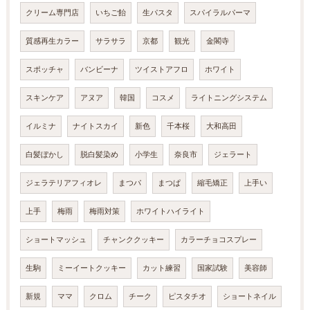
クリーム専門店
いちご飴
生パスタ
スパイラルパーマ
質感再生カラー
サラサラ
京都
観光
金閣寺
スポッチャ
バンビーナ
ツイストアフロ
ホワイト
スキンケア
アヌア
韓国
コスメ
ライトニングシステム
イルミナ
ナイトスカイ
新色
千本桜
大和高田
白髪ぼかし
脱白髪染め
小学生
奈良市
ジェラート
ジェラテリアフィオレ
まつパ
まつぱ
縮毛矯正
上手い
上手
梅雨
梅雨対策
ホワイトハイライト
ショートマッシュ
チャンククッキー
カラーチョコスプレー
生駒
ミーイートクッキー
カット練習
国家試験
美容師
新規
ママ
クロム
チーク
ピスタチオ
ショートネイル