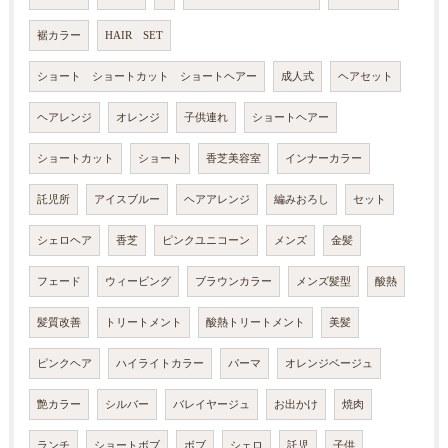
裾カラー
HAIR SET
ショート ショートカット ショートヘアー
成人式
ヘアセット
ヘアレンジ
オレンジ
子供連れ
ショートヘアー
ショートカット
ショート
香芝美容室
インナーカラー
託児所
アイスブルー
ヘアアレンジ
編みおろし
セット
シェロヘア
香芝
ピンクユニコーン
メンズ
金髪
フェード
ウィービング
ブラウンカラー
メンズ髪型
酸熱
髪質改善
トリートメント
酸熱トリートメント
美髪
ピンクヘア
ハイライトカラー
パーマ
オレンジベージュ
艶カラー
シルバー
バレイヤージュ
お出かけ
焼肉
ランチ
ショートボブ
ボブ
シェロ
託児
子供