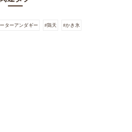
サーターアンダギー
#鶏天
#かき氷