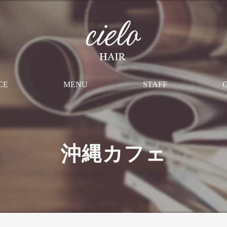
CE
MENU
STAFF
M
CUT
沖縄カフェ
PERM
STRAIGHT
COLOR