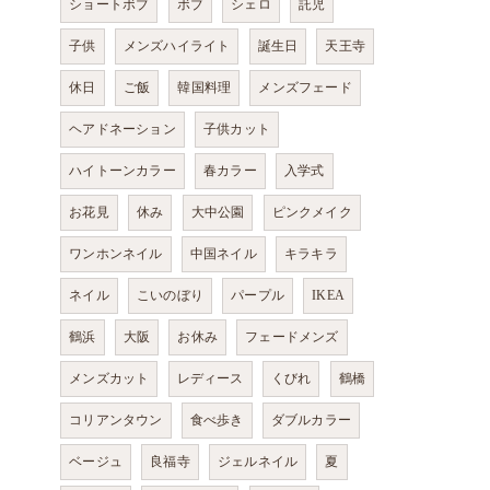
ショートボブ
ボブ
シェロ
託児
子供
メンズハイライト
誕生日
天王寺
休日
ご飯
韓国料理
メンズフェード
ヘアドネーション
子供カット
ハイトーンカラー
春カラー
入学式
お花見
休み
大中公園
ピンクメイク
ワンホンネイル
中国ネイル
キラキラ
ネイル
こいのぼり
パープル
IKEA
鶴浜
大阪
お休み
フェードメンズ
メンズカット
レディース
くびれ
鶴橋
コリアンタウン
食べ歩き
ダブルカラー
ベージュ
良福寺
ジェルネイル
夏