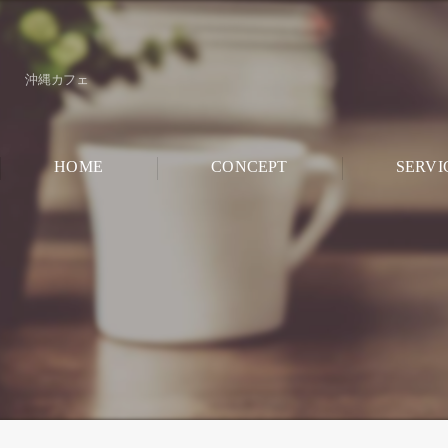
沖縄カフェ
HOME
CONCEPT
SERVI
CHILD ROO