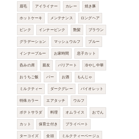
眉毛
アイライナー
カレー
焼き豚
ホットケーキ
メンテナンス
ロングヘア
ピンク
インナーピンク
艶髪
ブラウン
グラデーション
マッシュウルフ
ブルー
インナーブルー
お家時間
息子カット
呑みの席
親友
バリアート
冷やし中華
おうちご飯
バー
お酒
もんじゃ
ミルクティー
ダークグレー
バイオレット
特殊カラー
エアタッチ
ウルフ
ポテトサラダ
料理
オムライス
おでん
カット
保育士付き
プライベート
ターコイズ
全頭
ミルクティーベージュ