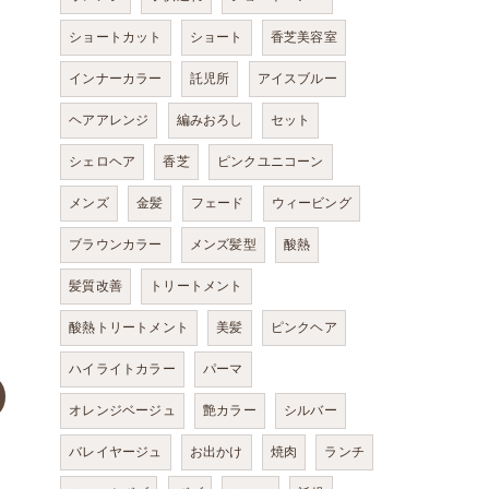
ショートカット
ショート
香芝美容室
インナーカラー
託児所
アイスブルー
ヘアアレンジ
編みおろし
セット
シェロヘア
香芝
ピンクユニコーン
メンズ
金髪
フェード
ウィービング
ブラウンカラー
メンズ髪型
酸熱
髪質改善
トリートメント
酸熱トリートメント
美髪
ピンクヘア
ハイライトカラー
パーマ
オレンジベージュ
艶カラー
シルバー
バレイヤージュ
お出かけ
焼肉
ランチ