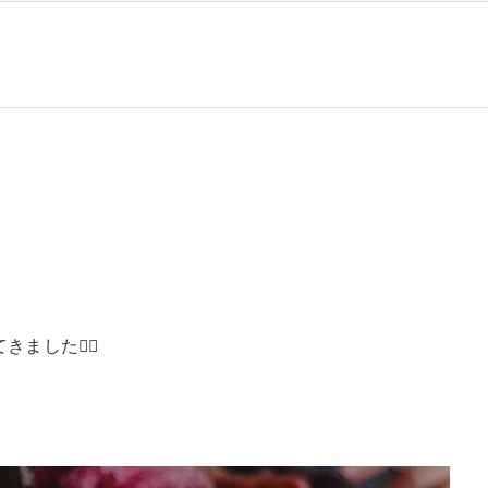
TREATMENT
HEAD SPA
OTHER
EYELASH
ました✌🏻