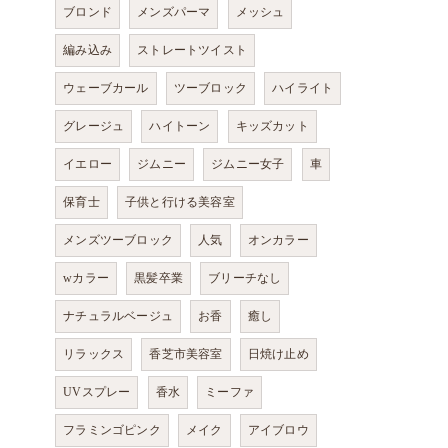
ブロンド
メンズパーマ
メッシュ
編み込み
ストレートツイスト
ウェーブカール
ツーブロック
ハイライト
グレージュ
ハイトーン
キッズカット
イエロー
ジムニー
ジムニー女子
車
保育士
子供と行ける美容室
メンズツーブロック
人気
オンカラー
wカラー
黒髪卒業
ブリーチなし
ナチュラルベージュ
お香
癒し
リラックス
香芝市美容室
日焼け止め
UVスプレー
香水
ミーファ
フラミンゴピンク
メイク
アイブロウ