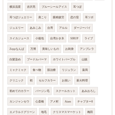
横浜流星
吉沢亮
ブルーシールアイス
耳つぼ
耳つぼジュエリー
肩こり
眼精疲労
恋の窪
耳ツボ
ジュエリー
あみこみ
台湾
アルル
ダージーパイ
スイカジュース
小籠包
台湾かき氷
SIRUP
ライブ
Zeppなんば
万博
美味しいもの
お刺身
アンブレラ
白髪染め
プードルパーマ
ホワイトパープル
山賊
ミャクミャク
食べ物
肌治療
リジュラン
薬局
クリニック
初
セルフカラー
お祝い
薪火料理
初めてのカラー
バージン毛
スクールカット
あみおろし
カンジャンセウ
心斎橋
アメ村
Aiam
チャプター8
エメラルドグリーン
地毛
クリスマスマーケット
梅田