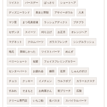
ツイスト
バースデー
ばっさり
ショートヘア
ディズニーランド
美女と野獣
アサイーボウル
八木
マツ育
まつ毛美容液
ラッシュアディクト
プチプラ
セザンヌ
スイーツ
刈り上げ
お正月
オレンジヘア
マグネット
クロムパーツ
ガラスフレンチ
シングルラッシュ
地元
美味しかった
ツイストパーマ
めんず
ベリーショート
短髪
フェイスフレミングカラー
センターパート
お疲れ会
鎌田
近所
しゅんのすけ
チョコ
クッキー
イメチェン
ウルフボブ
カラーエクステ
すみれ
そまもと
お肉屋さん
初ブリーチ
広陵
クリーム専門店
いちご飴
生パスタ
スパイラルパーマ