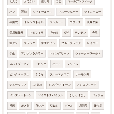
わんこ
おでかけ
推し活
にじ
ゴールデンウィーク
パン
運動
シャドールーツ
ブルーシルバー
ツインポニー
卒園式
オレンジネイル
ワンカラー
肉フェス
長居公園
長居植物園
ネモフィラ
博物館
GW
テンテン
今里
塩タン
ブラック
派手ネイル
ブルーブラック
レイヤー
学生
アンブレラカラー
ネオングリーン
ウォーターワールド
スパイダーマン
ビビンバ
ハラミ
シンプル
ピンクベージュ
さくら
ブルーエクステ
サーモン丼
チューリップ
1人飲み
メンズハイトーン
メンズブリーチ
メンズツートーン
ツイストスパイラル
きりっぱなし
ジョジョ
漫画
焼き鳥
仕込み
引越し
ビール
居酒屋
五位堂