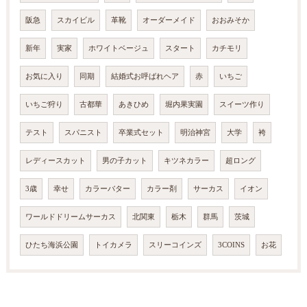
阪急
スカイビル
革靴
オーダーメイド
おおみそか
新年
実家
ホワイトベージュ
スタート
カチモリ
お気に入り
同期
結婚式お呼ばれヘア
赤
いちご
いちご狩り
古都華
あきひめ
堀内果実園
スイーツ作り
テスト
スパニスト
卒業式セット
明治神宮
大学
袴
レディースカット
男の子カット
キツネカラー
超ロング
3歳
幸せ
カラーバター
カラー剤
サーカス
イオン
ワールドドリームサーカス
北関東
栃木
群馬
茨城
ひたち海浜公園
トイカメラ
スリーコインズ
3COINS
お花