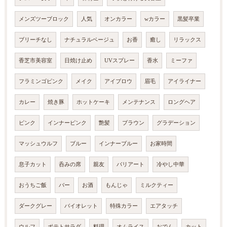
メンズツーブロック
人気
オンカラー
wカラー
黒髪卒業
ブリーチなし
ナチュラルベージュ
お香
癒し
リラックス
香芝市美容室
日焼け止め
UVスプレー
香水
ミーファ
フラミンゴピンク
メイク
アイブロウ
眉毛
アイライナー
カレー
焼き豚
ホットケーキ
メンテナンス
ロングヘア
ピンク
インナーピンク
艶髪
ブラウン
グラデーション
マッシュウルフ
ブルー
インナーブルー
お家時間
息子カット
呑みの席
親友
バリアート
冷やし中華
おうちご飯
バー
お酒
もんじゃ
ミルクティー
ダークグレー
バイオレット
特殊カラー
エアタッチ
ウルフ
ポテトサラダ
料理
オムライス
おでん
カット