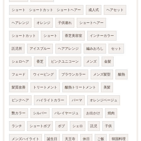
ショート ショートカット ショートヘアー
成人式
ヘアセット
ヘアレンジ
オレンジ
子供連れ
ショートヘアー
ショートカット
ショート
香芝美容室
インナーカラー
託児所
アイスブルー
ヘアアレンジ
編みおろし
セット
シェロヘア
香芝
ピンクユニコーン
メンズ
金髪
フェード
ウィービング
ブラウンカラー
メンズ髪型
酸熱
髪質改善
トリートメント
酸熱トリートメント
美髪
ピンクヘア
ハイライトカラー
パーマ
オレンジベージュ
艶カラー
シルバー
バレイヤージュ
お出かけ
焼肉
ランチ
ショートボブ
ボブ
シェロ
託児
子供
メンズハイライト
誕生日
天王寺
休日
ご飯
韓国料理