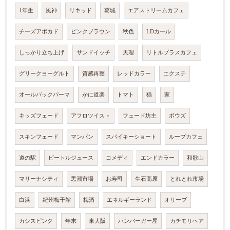
1年生
風神
リキッド
葛城
エアストリームカフェ
チーズアボカド
ピンクブラウン
秋色
LDカール
しっかり立ち上げ
サンドイッチ
天理
リトルプラスカフェ
グリークヨーグルト
質感再整
レッドカラー
エクステ
オールバックパーマ
かに道楽
トマト
猫
家
キッズフェード
アフロツイスト
フェード坊主
ボウズ
スキンフェード
マンバン
スパイキーショート
ループカフェ
道の駅
ビートルジュース
コメディ
エンドカラー
和歌山
マリーナシティ
黒潮市場
お寿司
生石高原
とれとれ市場
白浜
紀州梅干館
梅酒
エネルギーランド
オリーブ
カシスピンク
年末
東大阪
ハンバーガー屋
カチモリヘア