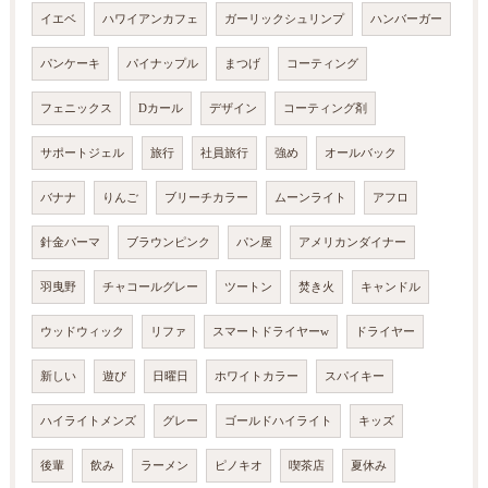
イエベ
ハワイアンカフェ
ガーリックシュリンプ
ハンバーガー
パンケーキ
パイナップル
まつげ
コーティング
フェニックス
Dカール
デザイン
コーティング剤
サポートジェル
旅行
社員旅行
強め
オールバック
バナナ
りんご
ブリーチカラー
ムーンライト
アフロ
針金パーマ
ブラウンピンク
パン屋
アメリカンダイナー
羽曳野
チャコールグレー
ツートン
焚き火
キャンドル
ウッドウィック
リファ
スマートドライヤーw
ドライヤー
新しい
遊び
日曜日
ホワイトカラー
スパイキー
ハイライトメンズ
グレー
ゴールドハイライト
キッズ
後輩
飲み
ラーメン
ピノキオ
喫茶店
夏休み