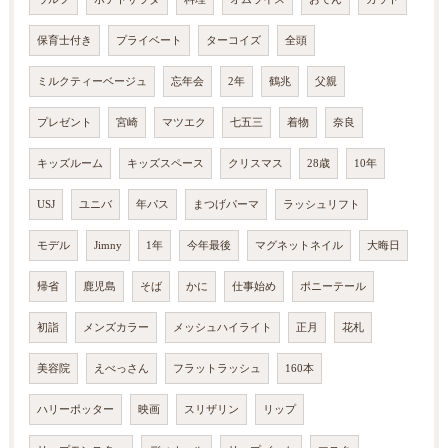
保育士付き
プライベート
ターコイズ
全頭
ミルクティーベージュ
忘年会
2年
鶴兆
父親
プレゼント
宮崎
マツエク
七五三
着物
奈良
キッズルーム
キッズスペース
クリスマス
28歳
10年
USJ
ユニバ
年パス
まつげパーマ
ラッシュリフト
モデル
Jimny
1年
今年最後
マグネットネイル
大晦日
帰省
鹿児島
そば
かに
仕事始め
ポニーテール
初詣
メンズカラー
メッシュハイライト
正月
花札
美容院
えべっさん
フラットラッシュ
160本
ハリーポッター
映画
スリザリン
リップ