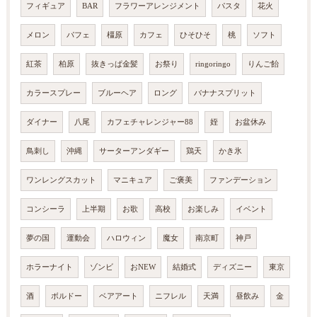
フィギュア
BAR
フラワーアレンジメント
パスタ
花火
メロン
パフェ
橿原
カフェ
ひそひそ
桃
ソフト
紅茶
柏原
抜きっぱ金髪
お祭り
ringoringo
りんご飴
カラースプレー
ブルーヘア
ロング
バナナスプリット
ダイナー
八尾
カフェチャレンジャー88
姪
お盆休み
鳥刺し
沖縄
サーターアンダギー
鶏天
かき氷
ワンレングスカット
マニキュア
ご褒美
ファンデーション
コンシーラ
上半期
お歌
高校
お楽しみ
イベント
夢の国
運動会
ハロウィン
魔女
南京町
神戸
ホラーナイト
ゾンビ
おNEW
結婚式
ディズニー
東京
酒
ボルドー
ベアアート
ニフレル
天満
昼飲み
金