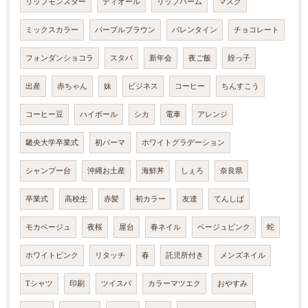
リップモンスター
ディオール
リップバーム
マスク
ミックスカラー
パープルブラウン
バレンタイン
チョコレート
フォンダンショコラ
スタバ
新年会
夜ご飯
姪っ子
出産
赤ちゃん
妹
ビジネス
コーヒー
ちんすこう
コーヒー豆
ハイボール
シカ
電車
アレンジ
畿央大学卒業式
初パーマ
ホワイトグラデーション
シャンプー台
沖縄お土産
海鮮丼
しぇろ
奈良県
卒業式
高校生
赤髪
初カラー
友達
てんしば
モカベージュ
夜桜
屋台
春ネイル
ベージュピンク
蛇
ホワイトピンク
リタッチ
春
託児所付き
メンズネイル
Tシャツ
印刷
ツイスパ
カラーマツエク
おやすみ