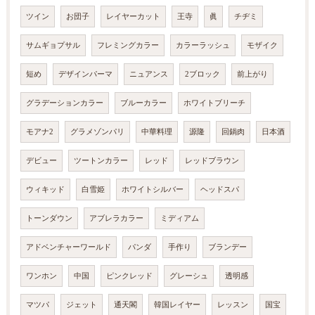
ツイン
お団子
レイヤーカット
王寺
眞
チヂミ
サムギョプサル
フレミングカラー
カラーラッシュ
モザイク
短め
デザインパーマ
ニュアンス
2ブロック
前上がり
グラデーションカラー
ブルーカラー
ホワイトブリーチ
モアナ2
グラメゾンパリ
中華料理
源隆
回鍋肉
日本酒
デビュー
ツートンカラー
レッド
レッドブラウン
ウィキッド
白雪姫
ホワイトシルバー
ヘッドスパ
トーンダウン
アブレラカラー
ミディアム
アドベンチャーワールド
パンダ
手作り
ブランデー
ワンホン
中国
ピンクレッド
グレーシュ
透明感
マツパ
ジェット
通天閣
韓国レイヤー
レッスン
国宝