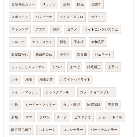
質感再生カラー
サラサラ
京都
観光
金閣寺
スポッチャ
バンビーナ
ツイストアフロ
ホワイト
スキンケア
アヌア
韓国
コスメ
ライトニングシステム
イルミナ
ナイトスカイ
新色
千本桜
大和高田
白髪ぼかし
脱白髪染め
小学生
奈良市
ジェラート
ジェラテリアフィオレ
まつパ
まつぱ
縮毛矯正
上手い
上手
梅雨
梅雨対策
ホワイトハイライト
ショートマッシュ
チャンククッキー
カラーチョコスプレー
生駒
ミーイートクッキー
カット練習
国家試験
美容師
新規
ママ
クロム
チーク
ピスタチオ
ショートネイル
酸性縮毛矯正
ストレート
コンシーラー
パーソナルカラー