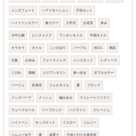
メンズフェード
ヘアドネーション
子供カット
ハイトーンカラー
春カラー
入学式
お花見
休み
大中公園
ピンクメイク
ワンホンネイル
中国ネイル
キラキラ
ネイル
こいのぼり
パープル
IKEA
鶴浜
大阪
お休み
フェードメンズ
メンズカット
レディース
くびれ
鶴橋
コリアンタウン
食べ歩き
ダブルカラー
ベージュ
良福寺
ジェルネイル
夏
ブロンド
メンズパーマ
メッシュ
編み込み
ストレートツイスト
ウェーブカール
ツーブロック
ハイライト
グレージュ
ハイトーン
キッズカット
イエロー
ジムニー
ジムニー女子
車
保育士
子供と行ける美容室