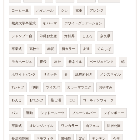
コーヒー豆
ハイボール
シカ
電車
アレンジ
畿央大学卒業式
初パーマ
ホワイトグラデーション
シャンプー台
沖縄お土産
海鮮丼
しぇろ
奈良県
卒業式
高校生
赤髪
初カラー
友達
てんしば
モカベージュ
夜桜
屋台
春ネイル
ベージュピンク
蛇
ホワイトピンク
リタッチ
春
託児所付き
メンズネイル
Tシャツ
印刷
ツイスパ
カラーマツエク
おやすみ
わんこ
おでかけ
推し活
にじ
ゴールデンウィーク
パン
運動
シャドールーツ
ブルーシルバー
ツインポニー
卒園式
オレンジネイル
ワンカラー
肉フェス
長居公園
長居植物園
ネモフィラ
博物館
GW
テンテン
今里