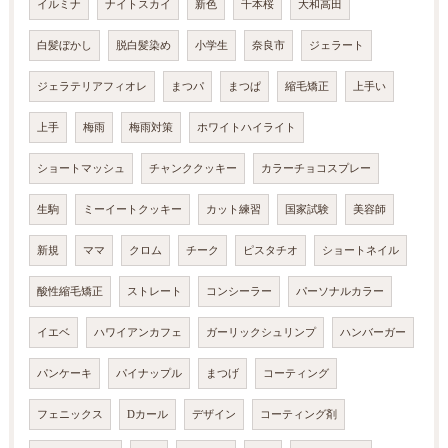
イルミナ
ナイトスカイ
新色
千本桜
大和高田
白髪ぼかし
脱白髪染め
小学生
奈良市
ジェラート
ジェラテリアフィオレ
まつパ
まつぱ
縮毛矯正
上手い
上手
梅雨
梅雨対策
ホワイトハイライト
ショートマッシュ
チャンククッキー
カラーチョコスプレー
生駒
ミーイートクッキー
カット練習
国家試験
美容師
新規
ママ
クロム
チーク
ピスタチオ
ショートネイル
酸性縮毛矯正
ストレート
コンシーラー
パーソナルカラー
イエベ
ハワイアンカフェ
ガーリックシュリンプ
ハンバーガー
パンケーキ
パイナップル
まつげ
コーティング
フェニックス
Dカール
デザイン
コーティング剤