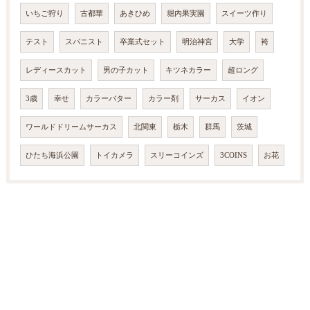
いちご狩り
古都華
あきひめ
堀内果実園
スイーツ作り
テスト
スパニスト
卒業式セット
明治神宮
大学
袴
レディースカット
男の子カット
キツネカラー
超ロング
3歳
幸せ
カラーバター
カラー剤
サーカス
イオン
ワールドドリームサーカス
北関東
栃木
群馬
茨城
ひたち海浜公園
トイカメラ
スリーコインズ
3COINS
お花