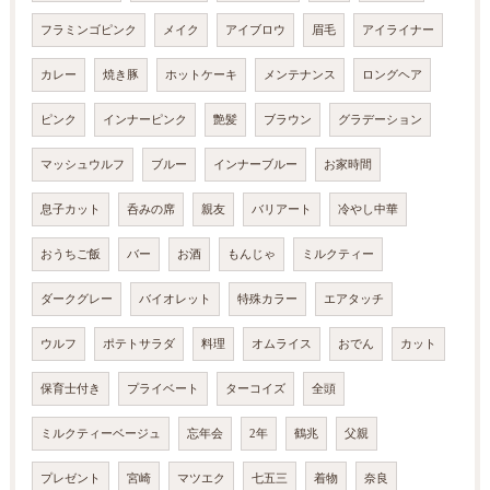
フラミンゴピンク
メイク
アイブロウ
眉毛
アイライナー
カレー
焼き豚
ホットケーキ
メンテナンス
ロングヘア
ピンク
インナーピンク
艶髪
ブラウン
グラデーション
マッシュウルフ
ブルー
インナーブルー
お家時間
息子カット
呑みの席
親友
バリアート
冷やし中華
おうちご飯
バー
お酒
もんじゃ
ミルクティー
ダークグレー
バイオレット
特殊カラー
エアタッチ
ウルフ
ポテトサラダ
料理
オムライス
おでん
カット
保育士付き
プライベート
ターコイズ
全頭
ミルクティーベージュ
忘年会
2年
鶴兆
父親
プレゼント
宮崎
マツエク
七五三
着物
奈良