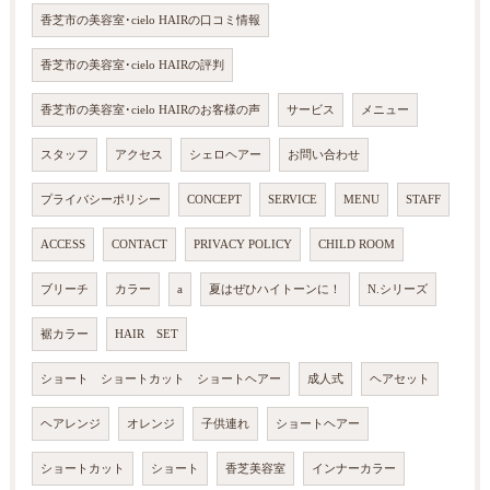
香芝市の美容室･cielo HAIRの口コミ情報
香芝市の美容室･cielo HAIRの評判
香芝市の美容室･cielo HAIRのお客様の声
サービス
メニュー
スタッフ
アクセス
シェロヘアー
お問い合わせ
プライバシーポリシー
CONCEPT
SERVICE
MENU
STAFF
ACCESS
CONTACT
PRIVACY POLICY
CHILD ROOM
ブリーチ
カラー
a
夏はぜひハイトーンに！
N.シリーズ
裾カラー
HAIR SET
ショート ショートカット ショートヘアー
成人式
ヘアセット
ヘアレンジ
オレンジ
子供連れ
ショートヘアー
ショートカット
ショート
香芝美容室
インナーカラー