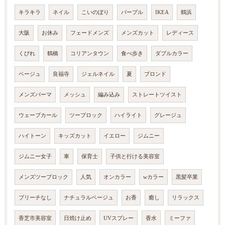
キラキラ
ネイル
こいのぼり
パープル
IKEA
鶴浜
大阪
お休み
フェードメンズ
メンズカット
レディース
くびれ
鶴橋
コリアンタウン
食べ歩き
ダブルカラー
ベージュ
良福寺
ジェルネイル
夏
ブロンド
メンズパーマ
メッシュ
編み込み
ストレートツイスト
ウェーブカール
ツーブロック
ハイライト
グレージュ
ハイトーン
キッズカット
イエロー
ジムニー
ジムニー女子
車
保育士
子供と行ける美容室
メンズツーブロック
人気
オンカラー
wカラー
黒髪卒業
ブリーチなし
ナチュラルベージュ
お香
癒し
リラックス
香芝市美容室
日焼け止め
UVスプレー
香水
ミーファ