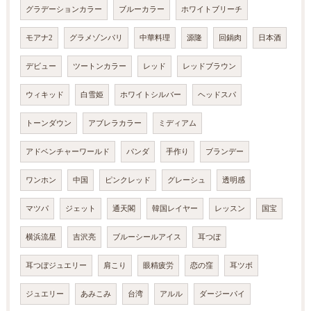
グラデーションカラー
ブルーカラー
ホワイトブリーチ
モアナ2
グラメゾンパリ
中華料理
源隆
回鍋肉
日本酒
デビュー
ツートンカラー
レッド
レッドブラウン
ウィキッド
白雪姫
ホワイトシルバー
ヘッドスパ
トーンダウン
アブレラカラー
ミディアム
アドベンチャーワールド
パンダ
手作り
ブランデー
ワンホン
中国
ピンクレッド
グレーシュ
透明感
マツパ
ジェット
通天閣
韓国レイヤー
レッスン
国宝
横浜流星
吉沢亮
ブルーシールアイス
耳つぼ
耳つぼジュエリー
肩こり
眼精疲労
恋の窪
耳ツボ
ジュエリー
あみこみ
台湾
アルル
ダージーパイ