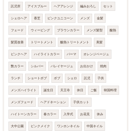
託児所
アイスブルー
ヘアアレンジ
編みおろし
セット
シェロヘア
香芝
ピンクユニコーン
メンズ
金髪
フェード
ウィービング
ブラウンカラー
メンズ髪型
酸熱
髪質改善
トリートメント
酸熱トリートメント
美髪
ピンクヘア
ハイライトカラー
パーマ
オレンジベージュ
艶カラー
シルバー
バレイヤージュ
お出かけ
焼肉
ランチ
ショートボブ
ボブ
シェロ
託児
子供
メンズハイライト
誕生日
天王寺
休日
ご飯
韓国料理
メンズフェード
ヘアドネーション
子供カット
ハイトーンカラー
春カラー
入学式
お花見
休み
大中公園
ピンクメイク
ワンホンネイル
中国ネイル