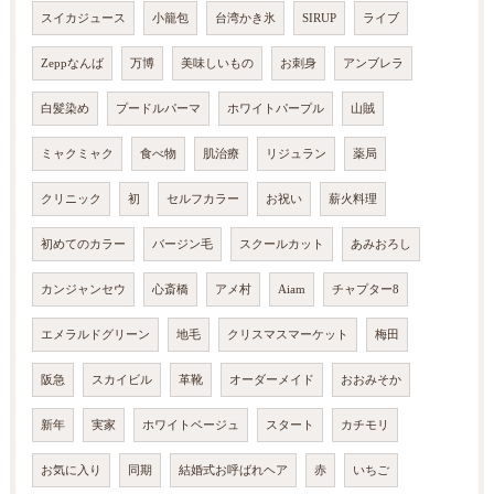
スイカジュース
小籠包
台湾かき氷
SIRUP
ライブ
Zeppなんば
万博
美味しいもの
お刺身
アンブレラ
白髪染め
プードルパーマ
ホワイトパープル
山賊
ミャクミャク
食べ物
肌治療
リジュラン
薬局
クリニック
初
セルフカラー
お祝い
薪火料理
初めてのカラー
バージン毛
スクールカット
あみおろし
カンジャンセウ
心斎橋
アメ村
Aiam
チャプター8
エメラルドグリーン
地毛
クリスマスマーケット
梅田
阪急
スカイビル
革靴
オーダーメイド
おおみそか
新年
実家
ホワイトベージュ
スタート
カチモリ
お気に入り
同期
結婚式お呼ばれヘア
赤
いちご