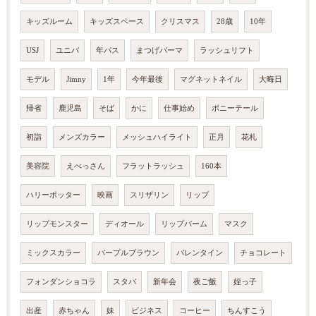
キッズルーム
キッズスペース
クリスマス
28歳
10年
USJ
ユニバ
年パス
まつげパーマ
ラッシュリフト
モデル
Jimny
1年
今年最後
マグネットネイル
大晦日
帰省
鹿児島
そば
かに
仕事始め
ポニーテール
初詣
メンズカラー
メッシュハイライト
正月
花札
美容院
えべっさん
フラットラッシュ
160本
ハリーポッター
映画
スリザリン
リップ
リップモンスター
ディオール
リップバーム
マスク
ミックスカラー
パープルブラウン
バレンタイン
チョコレート
フォンダンショコラ
スタバ
新年会
夜ご飯
姪っ子
出産
赤ちゃん
妹
ビジネス
コーヒー
ちんすこう