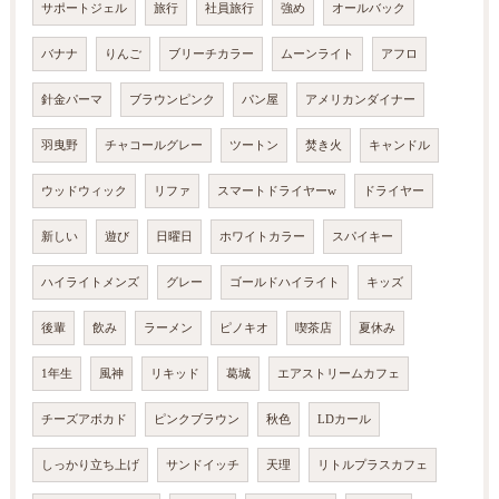
サポートジェル
旅行
社員旅行
強め
オールバック
バナナ
りんご
ブリーチカラー
ムーンライト
アフロ
針金パーマ
ブラウンピンク
パン屋
アメリカンダイナー
羽曳野
チャコールグレー
ツートン
焚き火
キャンドル
ウッドウィック
リファ
スマートドライヤーw
ドライヤー
新しい
遊び
日曜日
ホワイトカラー
スパイキー
ハイライトメンズ
グレー
ゴールドハイライト
キッズ
後輩
飲み
ラーメン
ピノキオ
喫茶店
夏休み
1年生
風神
リキッド
葛城
エアストリームカフェ
チーズアボカド
ピンクブラウン
秋色
LDカール
しっかり立ち上げ
サンドイッチ
天理
リトルプラスカフェ