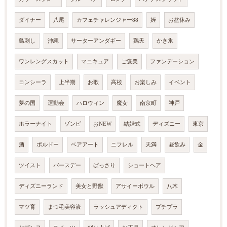
ダイナー
八尾
カフェチャレンジャー88
姪
お盆休み
鳥刺し
沖縄
サーターアンダギー
鶏天
かき氷
ワンレングスカット
マニキュア
ご褒美
ファンデーション
コンシーラ
上半期
お歌
高校
お楽しみ
イベント
夢の国
運動会
ハロウィン
魔女
南京町
神戸
ホラーナイト
ゾンビ
おNEW
結婚式
ディズニー
東京
酒
ボルドー
ベアアート
ニフレル
天満
昼飲み
金
ツイスト
バースデー
ばっさり
ショートヘア
ディズニーランド
美女と野獣
アサイーボウル
八木
マツ育
まつ毛美容液
ラッシュアディクト
プチプラ