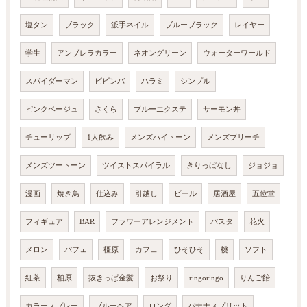
塩タン
ブラック
派手ネイル
ブルーブラック
レイヤー
学生
アンブレラカラー
ネオングリーン
ウォーターワールド
スパイダーマン
ビビンバ
ハラミ
シンプル
ピンクベージュ
さくら
ブルーエクステ
サーモン丼
チューリップ
1人飲み
メンズハイトーン
メンズブリーチ
メンズツートーン
ツイストスパイラル
きりっぱなし
ジョジョ
漫画
焼き鳥
仕込み
引越し
ビール
居酒屋
五位堂
フィギュア
BAR
フラワーアレンジメント
パスタ
花火
メロン
パフェ
橿原
カフェ
ひそひそ
桃
ソフト
紅茶
柏原
抜きっぱ金髪
お祭り
ringoringo
りんご飴
カラースプレー
ブルーヘア
ロング
バナナスプリット