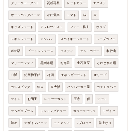
グリークヨーグルト
質感再整
レッドカラー
エクステ
オールバックパーマ
かに道楽
トマト
猫
家
キッズフェード
アフロツイスト
フェード坊主
ボウズ
スキンフェード
マンバン
スパイキーショート
ループカフェ
道の駅
ビートルジュース
コメディ
エンドカラー
和歌山
マリーナシティ
黒潮市場
お寿司
生石高原
とれとれ市場
白浜
紀州梅干館
梅酒
エネルギーランド
オリーブ
カシスピンク
年末
東大阪
ハンバーガー屋
カチモリヘア
ツイン
お団子
レイヤーカット
王寺
眞
チヂミ
サムギョプサル
フレミングカラー
カラーラッシュ
モザイク
短め
デザインパーマ
ニュアンス
2ブロック
前上がり