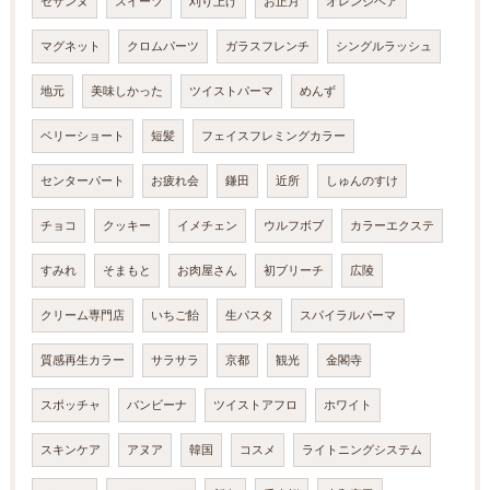
セザンヌ
スイーツ
刈り上げ
お正月
オレンジヘア
マグネット
クロムパーツ
ガラスフレンチ
シングルラッシュ
地元
美味しかった
ツイストパーマ
めんず
ベリーショート
短髪
フェイスフレミングカラー
センターパート
お疲れ会
鎌田
近所
しゅんのすけ
チョコ
クッキー
イメチェン
ウルフボブ
カラーエクステ
すみれ
そまもと
お肉屋さん
初ブリーチ
広陵
クリーム専門店
いちご飴
生パスタ
スパイラルパーマ
質感再生カラー
サラサラ
京都
観光
金閣寺
スポッチャ
バンビーナ
ツイストアフロ
ホワイト
スキンケア
アヌア
韓国
コスメ
ライトニングシステム