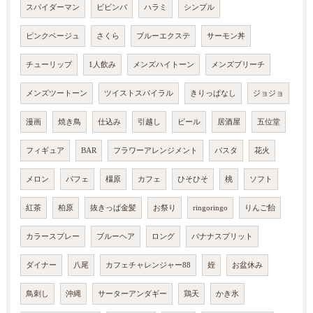
スパイダーマン
ビビンバ
ハラミ
シンプル
ピンクベージュ
さくら
ブルーエクステ
サーモン丼
チューリップ
1人飲み
メンズハイトーン
メンズブリーチ
メンズツートーン
ツイストスパイラル
きりっぱなし
ジョジョ
漫画
焼き鳥
仕込み
引越し
ビール
居酒屋
五位堂
フィギュア
BAR
フラワーアレンジメント
パスタ
花火
メロン
パフェ
橿原
カフェ
ひそひそ
桃
ソフト
紅茶
柏原
抜きっぱ金髪
お祭り
ringoringo
りんご飴
カラースプレー
ブルーヘア
ロング
バナナスプリット
ダイナー
八尾
カフェチャレンジャー88
姪
お盆休み
鳥刺し
沖縄
サーターアンダギー
鶏天
かき氷