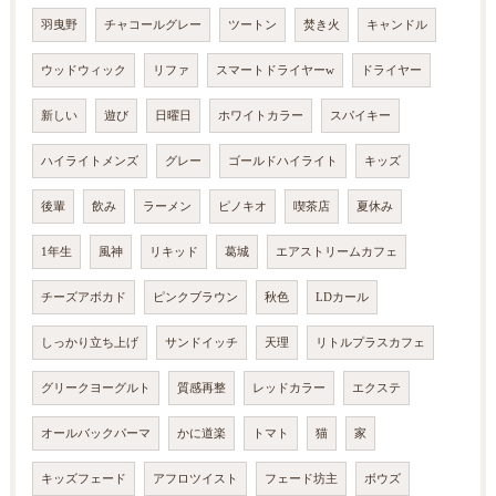
羽曳野
チャコールグレー
ツートン
焚き火
キャンドル
ウッドウィック
リファ
スマートドライヤーw
ドライヤー
新しい
遊び
日曜日
ホワイトカラー
スパイキー
ハイライトメンズ
グレー
ゴールドハイライト
キッズ
後輩
飲み
ラーメン
ピノキオ
喫茶店
夏休み
1年生
風神
リキッド
葛城
エアストリームカフェ
チーズアボカド
ピンクブラウン
秋色
LDカール
しっかり立ち上げ
サンドイッチ
天理
リトルプラスカフェ
グリークヨーグルト
質感再整
レッドカラー
エクステ
オールバックパーマ
かに道楽
トマト
猫
家
キッズフェード
アフロツイスト
フェード坊主
ボウズ