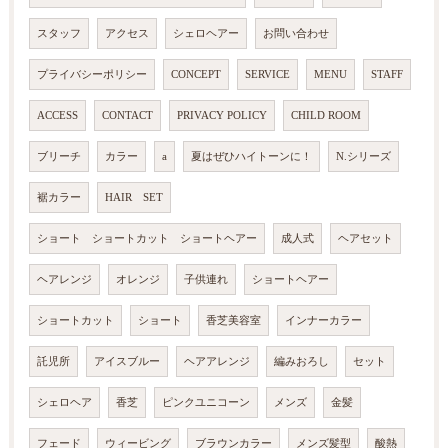
スタッフ
アクセス
シェロヘアー
お問い合わせ
プライバシーポリシー
CONCEPT
SERVICE
MENU
STAFF
ACCESS
CONTACT
PRIVACY POLICY
CHILD ROOM
ブリーチ
カラー
a
夏はぜひハイトーンに！
N.シリーズ
裾カラー
HAIR SET
ショート ショートカット ショートヘアー
成人式
ヘアセット
ヘアレンジ
オレンジ
子供連れ
ショートヘアー
ショートカット
ショート
香芝美容室
インナーカラー
託児所
アイスブルー
ヘアアレンジ
編みおろし
セット
シェロヘア
香芝
ピンクユニコーン
メンズ
金髪
フェード
ウィービング
ブラウンカラー
メンズ髪型
酸熱