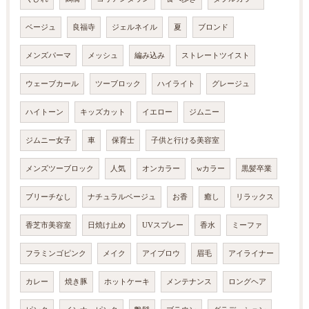
ベージュ
良福寺
ジェルネイル
夏
ブロンド
メンズパーマ
メッシュ
編み込み
ストレートツイスト
ウェーブカール
ツーブロック
ハイライト
グレージュ
ハイトーン
キッズカット
イエロー
ジムニー
ジムニー女子
車
保育士
子供と行ける美容室
メンズツーブロック
人気
オンカラー
wカラー
黒髪卒業
ブリーチなし
ナチュラルベージュ
お香
癒し
リラックス
香芝市美容室
日焼け止め
UVスプレー
香水
ミーファ
フラミンゴピンク
メイク
アイブロウ
眉毛
アイライナー
カレー
焼き豚
ホットケーキ
メンテナンス
ロングヘア