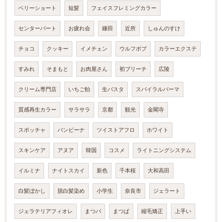
ベリーショート
短髪
フェイスフレミングカラー
センターパート
お疲れ会
鎌田
近所
しゅんのすけ
チョコ
クッキー
イメチェン
ウルフボブ
カラーエクステ
すみれ
そまもと
お肉屋さん
初ブリーチ
広陵
クリーム専門店
いちご飴
生パスタ
スパイラルパーマ
質感再生カラー
サラサラ
京都
観光
金閣寺
スポッチャ
バンビーナ
ツイストアフロ
ホワイト
スキンケア
アヌア
韓国
コスメ
ライトニングシステム
イルミナ
ナイトスカイ
新色
千本桜
大和高田
白髪ぼかし
脱白髪染め
小学生
奈良市
ジェラート
ジェラテリアフィオレ
まつパ
まつぱ
縮毛矯正
上手い