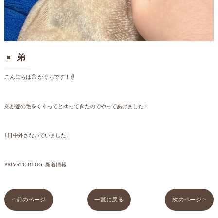
弟
こんにちは😊 かぐらです！✌️
弟が髪の毛をくくってとゆってきたのでやってあげました！
1日中外さないでいました！
PRIVATE BLOG
新着情報
< 前のページ
一覧に戻る
次のページ >