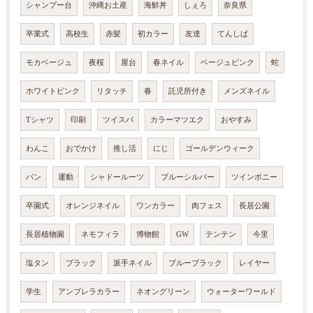
シャンプー台
沖縄お土産
海鮮丼
しぇろ
奈良県
卒業式
高校生
赤髪
初カラー
友達
てんしば
モカベージュ
夜桜
屋台
春ネイル
ベージュピンク
蛇
ホワイトピンク
リタッチ
春
託児所付き
メンズネイル
Tシャツ
印刷
ツイスパ
カラーマツエク
おやすみ
わんこ
おでかけ
推し活
にじ
ゴールデンウィーク
パン
運動
シャドールーツ
ブルーシルバー
ツインポニー
卒園式
オレンジネイル
ワンカラー
肉フェス
長居公園
長居植物園
ネモフィラ
博物館
GW
テンテン
今里
塩タン
ブラック
派手ネイル
ブルーブラック
レイヤー
学生
アンブレラカラー
ネオングリーン
ウォーターワールド