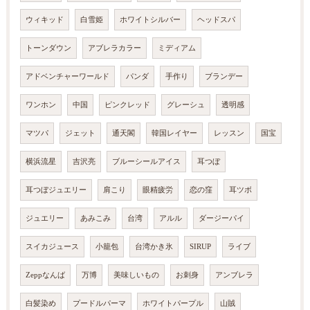
ウィキッド
白雪姫
ホワイトシルバー
ヘッドスパ
トーンダウン
アブレラカラー
ミディアム
アドベンチャーワールド
パンダ
手作り
ブランデー
ワンホン
中国
ピンクレッド
グレーシュ
透明感
マツパ
ジェット
通天閣
韓国レイヤー
レッスン
国宝
横浜流星
吉沢亮
ブルーシールアイス
耳つぼ
耳つぼジュエリー
肩こり
眼精疲労
恋の窪
耳ツボ
ジュエリー
あみこみ
台湾
アルル
ダージーパイ
スイカジュース
小籠包
台湾かき氷
SIRUP
ライブ
Zeppなんば
万博
美味しいもの
お刺身
アンブレラ
白髪染め
プードルパーマ
ホワイトパープル
山賊