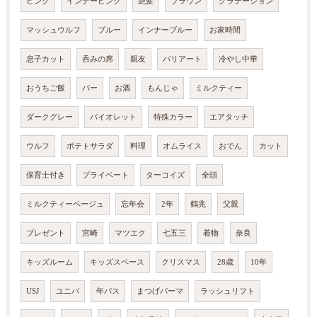
ピンク
インナーピンク
艶髪
ブラウン
グラデーション
マッシュウルフ
ブルー
インナーブルー
お家時間
息子カット
呑みの席
親友
バリアート
冷やし中華
おうちご飯
バー
お酒
もんじゃ
ミルクティー
ダークグレー
バイオレット
特殊カラー
エアタッチ
ウルフ
ポテトサラダ
料理
オムライス
おでん
カット
保育士付き
プライベート
ターコイズ
全頭
ミルクティーベージュ
忘年会
2年
鶴兆
父親
プレゼント
宮崎
マツエク
七五三
着物
奈良
キッズルーム
キッズスペース
クリスマス
28歳
10年
USJ
ユニバ
年パス
まつげパーマ
ラッシュリフト