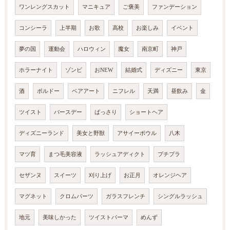
ワンレングスカット
マニキュア
ご褒美
ファンデーション
コンシーラ
上半期
お歌
高校
お楽しみ
イベント
夢の国
運動会
ハロウィン
魔女
南京町
神戸
ホラーナイト
ゾンビ
おNEW
結婚式
ディズニー
東京
酒
ボルドー
ベアアート
ニフレル
天満
昼飲み
金
ツイスト
バースデー
ばっさり
ショートヘア
ディズニーランド
美女と野獣
アサイーボウル
八木
マツ育
まつ毛美容液
ラッシュアディクト
プチプラ
セザンヌ
スイーツ
刈り上げ
お正月
オレンジヘア
マグネット
クロムパーツ
ガラスフレンチ
シングルラッシュ
地元
美味しかった
ツイストパーマ
めんず