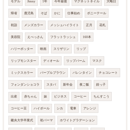
モデル
Jimny
1年
今年最後
マグネットネイル
大晦日
帰省
鹿児島
そば
かに
仕事始め
ポニーテール
初詣
メンズカラー
メッシュハイライト
正月
花札
美容院
えべっさん
フラットラッシュ
160本
ハリーポッター
映画
スリザリン
リップ
リップモンスター
ディオール
リップバーム
マスク
ミックスカラー
パープルブラウン
バレンタイン
チョコレート
フォンダンショコラ
スタバ
新年会
夜ご飯
姪っ子
出産
赤ちゃん
妹
ビジネス
コーヒー
ちんすこう
コーヒー豆
ハイボール
シカ
電車
アレンジ
畿央大学卒業式
初パーマ
ホワイトグラデーション