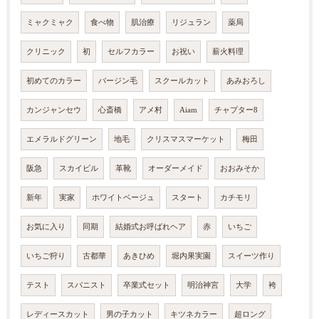
ミャクミャク
食べ物
肌治療
リジュラン
薬局
クリニック
初
セルフカラー
お祝い
薪火料理
初めてのカラー
バージン毛
スクールカット
あみおろし
カンジャンセウ
心斎橋
アメ村
Aiam
チャプター8
エメラルドグリーン
地毛
クリスマスマーケット
梅田
阪急
スカイビル
革靴
オーダーメイド
おおみそか
新年
実家
ホワイトベージュ
スタート
カチモリ
お気に入り
同期
結婚式お呼ばれヘア
赤
いちご
いちご狩り
古都華
あきひめ
堀内果実園
スイーツ作り
テスト
スパニスト
卒業式セット
明治神宮
大学
袴
レディースカット
男の子カット
キツネカラー
超ロング