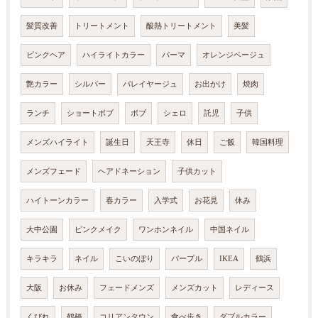
髪質改善
トリートメント
酸熱トリートメント
美髪
ピンクヘア
ハイライトカラー
パーマ
オレンジベージュ
艶カラー
シルバー
バレイヤージュ
お出かけ
焼肉
ランチ
ショートボブ
ボブ
シェロ
託児
子供
メンズハイライト
誕生日
天王寺
休日
ご飯
韓国料理
メンズフェード
ヘアドネーション
子供カット
ハイトーンカラー
春カラー
入学式
お花見
休み
大中公園
ピンクメイク
ワンホンネイル
中国ネイル
キラキラ
ネイル
こいのぼり
パープル
IKEA
鶴浜
大阪
お休み
フェードメンズ
メンズカット
レディース
くびれ
鶴橋
コリアンタウン
食べ歩き
ダブルカラー