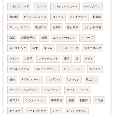
スキンフェード
マンバン
スパイキーショート
ループカフェ
道の駅
ビートルジュース
コメディ
エンドカラー
和歌山
マリーナシティ
黒潮市場
お寿司
生石高原
とれとれ市場
白浜
紀州梅干館
梅酒
エネルギーランド
オリーブ
カシスピンク
年末
東大阪
ハンバーガー屋
カチモリヘア
ツイン
お団子
レイヤーカット
王寺
眞
チヂミ
サムギョプサル
フレミングカラー
カラーラッシュ
モザイク
短め
デザインパーマ
ニュアンス
2ブロック
前上がり
グラデーションカラー
ブルーカラー
ホワイトブリーチ
モアナ2
グラメゾンパリ
中華料理
源隆
回鍋肉
日本酒
デビュー
ツートンカラー
レッド
レッドブラウン