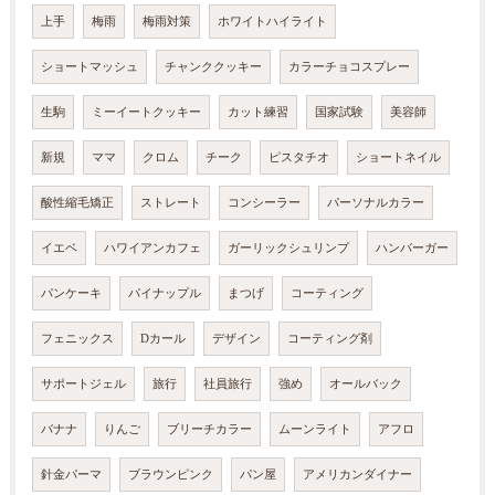
上手
梅雨
梅雨対策
ホワイトハイライト
ショートマッシュ
チャンククッキー
カラーチョコスプレー
生駒
ミーイートクッキー
カット練習
国家試験
美容師
新規
ママ
クロム
チーク
ピスタチオ
ショートネイル
酸性縮毛矯正
ストレート
コンシーラー
パーソナルカラー
イエベ
ハワイアンカフェ
ガーリックシュリンプ
ハンバーガー
パンケーキ
パイナップル
まつげ
コーティング
フェニックス
Dカール
デザイン
コーティング剤
サポートジェル
旅行
社員旅行
強め
オールバック
バナナ
りんご
ブリーチカラー
ムーンライト
アフロ
針金パーマ
ブラウンピンク
パン屋
アメリカンダイナー