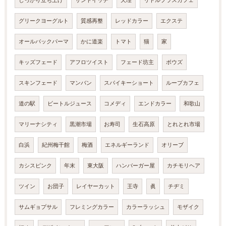
しっかり立ち上げ
サンドイッチ
天理
リトルプラスカフェ
グリークヨーグルト
質感再整
レッドカラー
エクステ
オールバックパーマ
かに道楽
トマト
猫
家
キッズフェード
アフロツイスト
フェード坊主
ボウズ
スキンフェード
マンバン
スパイキーショート
ループカフェ
道の駅
ビートルジュース
コメディ
エンドカラー
和歌山
マリーナシティ
黒潮市場
お寿司
生石高原
とれとれ市場
白浜
紀州梅干館
梅酒
エネルギーランド
オリーブ
カシスピンク
年末
東大阪
ハンバーガー屋
カチモリヘア
ツイン
お団子
レイヤーカット
王寺
眞
チヂミ
サムギョプサル
フレミングカラー
カラーラッシュ
モザイク