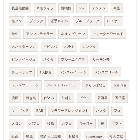
長居植物園
ネモフィラ
博物館
GW
テンテン
今里
塩タン
ブラック
派手ネイル
ブルーブラック
レイヤー
学生
アンブレラカラー
ネオングリーン
ウォーターワールド
スパイダーマン
ビビンバ
ハラミ
シンプル
ピンクベージュ
さくら
ブルーエクステ
サーモン丼
チューリップ
1人飲み
メンズハイトーン
メンズブリーチ
メンズツートーン
ツイストスパイラル
きりっぱなし
ジョジョ
漫画
焼き鳥
仕込み
引越し
ビール
居酒屋
五位堂
フィギュア
BAR
フラワーアレンジメント
パスタ
花火
メロン
パフェ
橿原
カフェ
ひそひそ
桃
ソフト
紅茶
柏原
抜きっぱ金髪
お祭り
ringoringo
りんご飴