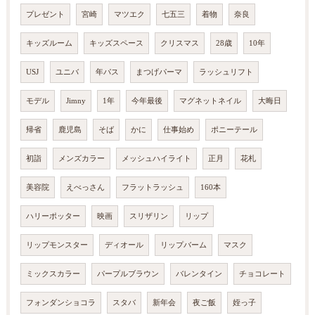
プレゼント
宮崎
マツエク
七五三
着物
奈良
キッズルーム
キッズスペース
クリスマス
28歳
10年
USJ
ユニバ
年パス
まつげパーマ
ラッシュリフト
モデル
Jimny
1年
今年最後
マグネットネイル
大晦日
帰省
鹿児島
そば
かに
仕事始め
ポニーテール
初詣
メンズカラー
メッシュハイライト
正月
花札
美容院
えべっさん
フラットラッシュ
160本
ハリーポッター
映画
スリザリン
リップ
リップモンスター
ディオール
リップバーム
マスク
ミックスカラー
パープルブラウン
バレンタイン
チョコレート
フォンダンショコラ
スタバ
新年会
夜ご飯
姪っ子