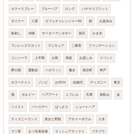
カラースプレー
ブルーヘア
ロング
バナナスプリット
ダイナー
八尾
カフェチャレンジャー88
姪
お盆休み
鳥刺し
沖縄
サーターアンダギー
鶏天
かき氷
ワンレングスカット
マニキュア
ご褒美
ファンデーション
コンシーラ
上半期
お歌
高校
お楽しみ
イベント
夢の国
運動会
ハロウィン
魔女
南京町
神戸
ホラーナイト
ゾンビ
おNEW
結婚式
ディズニー
東京
酒
ボルドー
ベアアート
ニフレル
天満
昼飲み
金
ツイスト
バースデー
ばっさり
ショートヘア
ディズニーランド
美女と野獣
アサイーボウル
八木
マツ育
まつ毛美容液
ラッシュアディクト
プチプラ