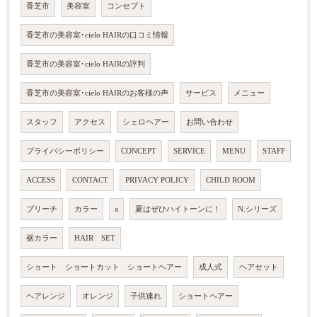
香芝市
美容室
コンセプト
香芝市の美容室･cielo HAIRの口コミ情報
香芝市の美容室･cielo HAIRの評判
香芝市の美容室･cielo HAIRのお客様の声
サービス
メニュー
スタッフ
アクセス
シェロヘアー
お問い合わせ
プライバシーポリシー
CONCEPT
SERVICE
MENU
STAFF
ACCESS
CONTACT
PRIVACY POLICY
CHILD ROOM
ブリーチ
カラー
a
夏はぜひハイトーンに！
N.シリーズ
裾カラー
HAIR SET
ショート ショートカット ショートヘアー
成人式
ヘアセット
ヘアレンジ
オレンジ
子供連れ
ショートヘアー