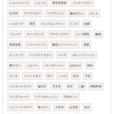
ショートカット
ショート
香芝美容室
インナーカラー
託児所
アイスブルー
ヘアアレンジ
編みおろし
セット
シェロヘア
香芝
ピンクユニコーン
メンズ
金髪
フェード
ウィービング
ブラウンカラー
メンズ髪型
酸熱
髪質改善
トリートメント
酸熱トリートメント
美髪
ピンクヘア
ハイライトカラー
パーマ
オレンジベージュ
艶カラー
シルバー
バレイヤージュ
お出かけ
焼肉
ランチ
ショートボブ
ボブ
シェロ
託児
子供
メンズハイライト
誕生日
天王寺
休日
ご飯
韓国料理
メンズフェード
ヘアドネーション
子供カット
ハイトーンカラー
春カラー
入学式
お花見
休み