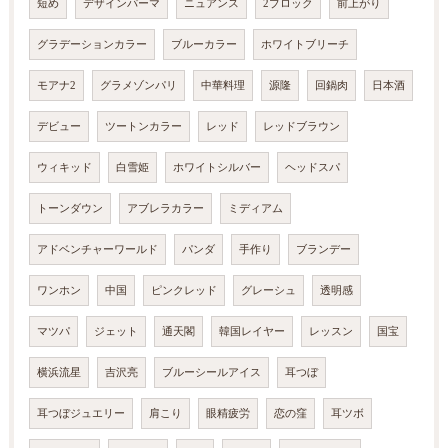
短め
デザインパーマ
ニュアンス
2ブロック
前上がり
グラデーションカラー
ブルーカラー
ホワイトブリーチ
モアナ2
グラメゾンパリ
中華料理
源隆
回鍋肉
日本酒
デビュー
ツートンカラー
レッド
レッドブラウン
ウィキッド
白雪姫
ホワイトシルバー
ヘッドスパ
トーンダウン
アブレラカラー
ミディアム
アドベンチャーワールド
パンダ
手作り
ブランデー
ワンホン
中国
ピンクレッド
グレーシュ
透明感
マツパ
ジェット
通天閣
韓国レイヤー
レッスン
国宝
横浜流星
吉沢亮
ブルーシールアイス
耳つぼ
耳つぼジュエリー
肩こり
眼精疲労
恋の窪
耳ツボ