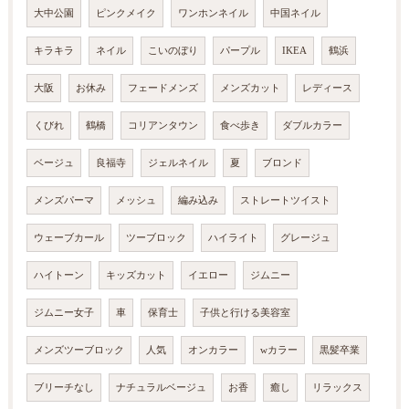
大中公園
ピンクメイク
ワンホンネイル
中国ネイル
キラキラ
ネイル
こいのぼり
パープル
IKEA
鶴浜
大阪
お休み
フェードメンズ
メンズカット
レディース
くびれ
鶴橋
コリアンタウン
食べ歩き
ダブルカラー
ベージュ
良福寺
ジェルネイル
夏
ブロンド
メンズパーマ
メッシュ
編み込み
ストレートツイスト
ウェーブカール
ツーブロック
ハイライト
グレージュ
ハイトーン
キッズカット
イエロー
ジムニー
ジムニー女子
車
保育士
子供と行ける美容室
メンズツーブロック
人気
オンカラー
wカラー
黒髪卒業
ブリーチなし
ナチュラルベージュ
お香
癒し
リラックス