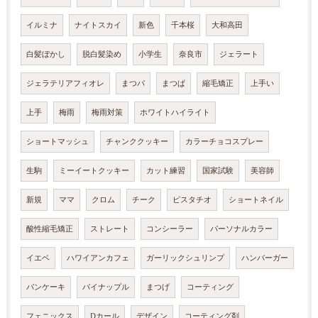
イルミナ
ナイトスカイ
新色
千本桜
大和高田
白髪ぼかし
脱白髪染め
小学生
奈良市
ジェラート
ジェラテリアフィオレ
まつパ
まつぱ
縮毛矯正
上手い
上手
梅雨
梅雨対策
ホワイトハイライト
ショートマッシュ
チャンククッキー
カラーチョコスプレー
生駒
ミーイートクッキー
カット練習
国家試験
美容師
新規
ママ
クロム
チーク
ピスタチオ
ショートネイル
酸性縮毛矯正
ストレート
コンシーラー
パーソナルカラー
イエベ
ハワイアンカフェ
ガーリックシュリンプ
ハンバーガー
パンケーキ
パイナップル
まつげ
コーティング
フェニックス
Dカール
デザイン
コーティング剤