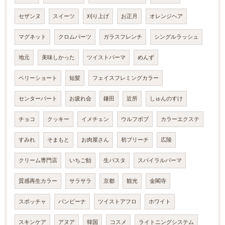
セザンヌ
スイーツ
刈り上げ
お正月
オレンジヘア
マグネット
クロムパーツ
ガラスフレンチ
シングルラッシュ
地元
美味しかった
ツイストパーマ
めんず
ベリーショート
短髪
フェイスフレミングカラー
センターパート
お疲れ会
鎌田
近所
しゅんのすけ
チョコ
クッキー
イメチェン
ウルフボブ
カラーエクステ
すみれ
そまもと
お肉屋さん
初ブリーチ
広陵
クリーム専門店
いちご飴
生パスタ
スパイラルパーマ
質感再生カラー
サラサラ
京都
観光
金閣寺
スポッチャ
バンビーナ
ツイストアフロ
ホワイト
スキンケア
アヌア
韓国
コスメ
ライトニングシステム