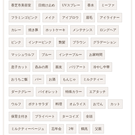
香芝市美容室
日焼け止め
UVスプレー
香水
ミーファ
フラミンゴピンク
メイク
アイブロウ
眉毛
アイライナー
カレー
焼き豚
ホットケーキ
メンテナンス
ロングヘア
ピンク
インナーピンク
艶髪
ブラウン
グラデーション
マッシュウルフ
ブルー
インナーブルー
お家時間
息子カット
呑みの席
親友
バリアート
冷やし中華
おうちご飯
バー
お酒
もんじゃ
ミルクティー
ダークグレー
バイオレット
特殊カラー
エアタッチ
ウルフ
ポテトサラダ
料理
オムライス
おでん
カット
保育士付き
プライベート
ターコイズ
全頭
ミルクティーベージュ
忘年会
2年
鶴兆
父親