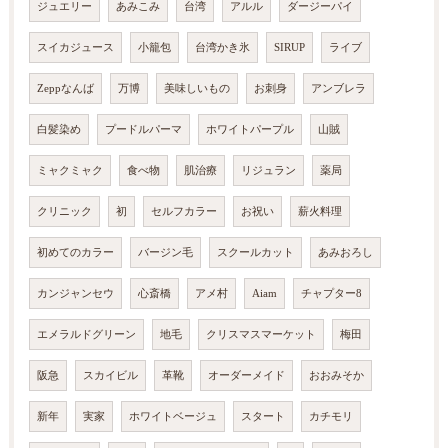
ジュエリー
あみこみ
台湾
アルル
ダージーパイ
スイカジュース
小籠包
台湾かき氷
SIRUP
ライブ
Zeppなんば
万博
美味しいもの
お刺身
アンブレラ
白髪染め
プードルパーマ
ホワイトパープル
山賊
ミャクミャク
食べ物
肌治療
リジュラン
薬局
クリニック
初
セルフカラー
お祝い
薪火料理
初めてのカラー
バージン毛
スクールカット
あみおろし
カンジャンセウ
心斎橋
アメ村
Aiam
チャプター8
エメラルドグリーン
地毛
クリスマスマーケット
梅田
阪急
スカイビル
革靴
オーダーメイド
おおみそか
新年
実家
ホワイトベージュ
スタート
カチモリ