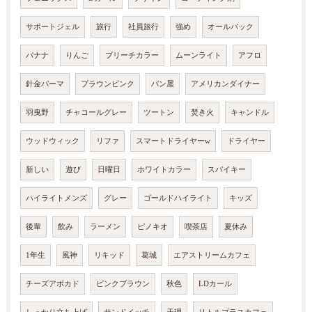
サポートジェル
旅行
社員旅行
強め
オールバック
バナナ
りんご
ブリーチカラー
ムーンライト
アフロ
針金パーマ
ブラウンピンク
パン屋
アメリカンダイナー
羽曳野
チャコールグレー
ツートン
焚き火
キャンドル
ウッドウィック
リファ
スマートドライヤーw
ドライヤー
新しい
遊び
日曜日
ホワイトカラー
スパイキー
ハイライトメンズ
グレー
ゴールドハイライト
キッズ
後輩
飲み
ラーメン
ピノキオ
喫茶店
夏休み
1年生
風神
リキッド
葛城
エアストリームカフェ
チーズアボカド
ピンクブラウン
秋色
LDカール