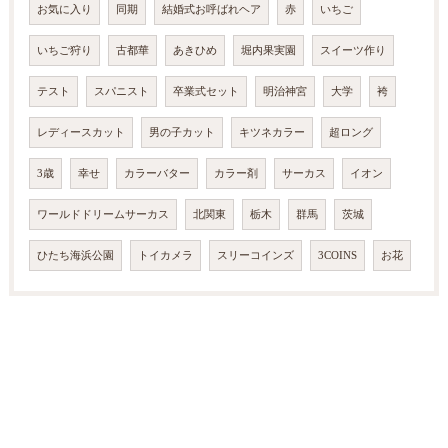
お気に入り
同期
結婚式お呼ばれヘア
赤
いちご
いちご狩り
古都華
あきひめ
堀内果実園
スイーツ作り
テスト
スパニスト
卒業式セット
明治神宮
大学
袴
レディースカット
男の子カット
キツネカラー
超ロング
3歳
幸せ
カラーバター
カラー剤
サーカス
イオン
ワールドドリームサーカス
北関東
栃木
群馬
茨城
ひたち海浜公園
トイカメラ
スリーコインズ
3COINS
お花