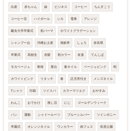
出産
赤ちゃん
妹
ビジネス
コーヒー
ちんすこう
コーヒー豆
ハイボール
シカ
電車
アレンジ
畿央大学卒業式
初パーマ
ホワイトグラデーション
シャンプー台
沖縄お土産
海鮮丼
しぇろ
奈良県
卒業式
高校生
赤髪
初カラー
友達
てんしば
モカベージュ
夜桜
屋台
春ネイル
ベージュピンク
蛇
ホワイトピンク
リタッチ
春
託児所付き
メンズネイル
Tシャツ
印刷
ツイスパ
カラーマツエク
おやすみ
わんこ
おでかけ
推し活
にじ
ゴールデンウィーク
パン
運動
シャドールーツ
ブルーシルバー
ツインポニー
卒園式
オレンジネイル
ワンカラー
肉フェス
長居公園