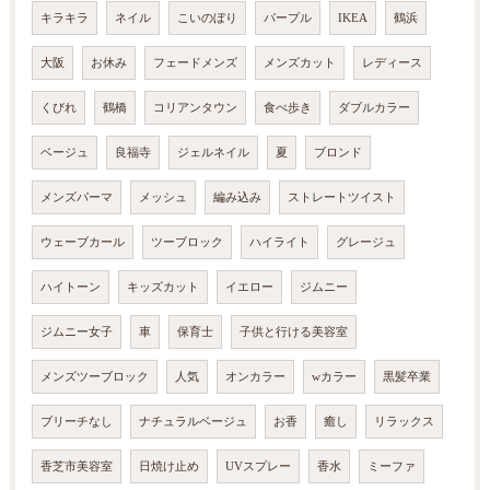
キラキラ
ネイル
こいのぼり
パープル
IKEA
鶴浜
大阪
お休み
フェードメンズ
メンズカット
レディース
くびれ
鶴橋
コリアンタウン
食べ歩き
ダブルカラー
ベージュ
良福寺
ジェルネイル
夏
ブロンド
メンズパーマ
メッシュ
編み込み
ストレートツイスト
ウェーブカール
ツーブロック
ハイライト
グレージュ
ハイトーン
キッズカット
イエロー
ジムニー
ジムニー女子
車
保育士
子供と行ける美容室
メンズツーブロック
人気
オンカラー
wカラー
黒髪卒業
ブリーチなし
ナチュラルベージュ
お香
癒し
リラックス
香芝市美容室
日焼け止め
UVスプレー
香水
ミーファ