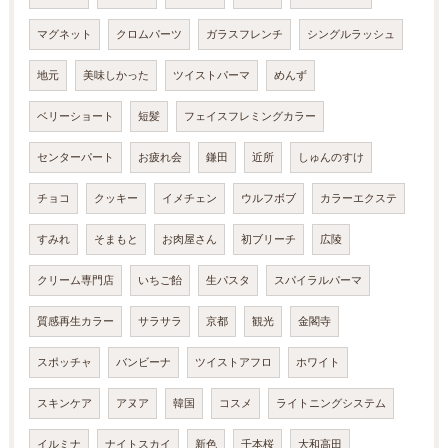
マグネット
クロムパーツ
ガラスフレンチ
シングルラッシュ
地元
美味しかった
ツイストパーマ
めんず
ベリーショート
短髪
フェイスフレミングカラー
センターパート
お疲れ会
鎌田
近所
しゅんのすけ
チョコ
クッキー
イメチェン
ウルフボブ
カラーエクステ
すみれ
そまもと
お肉屋さん
初ブリーチ
広陵
クリーム専門店
いちご飴
生パスタ
スパイラルパーマ
質感再生カラー
サラサラ
京都
観光
金閣寺
スポッチャ
バンビーナ
ツイストアフロ
ホワイト
スキンケア
アヌア
韓国
コスメ
ライトニングシステム
イルミナ
ナイトスカイ
新色
千本桜
大和高田