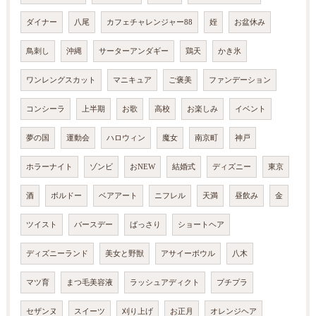
ダイナー
八尾
カフェチャレンジャー88
姪
お盆休み
鳥刺し
沖縄
サーターアンダギー
鶏天
かき氷
ワンレングスカット
マニキュア
ご褒美
ファンデーション
コンシーラ
上半期
お歌
高校
お楽しみ
イベント
夢の国
運動会
ハロウィン
魔女
南京町
神戸
ホラーナイト
ゾンビ
おNEW
結婚式
ディズニー
東京
酒
ボルドー
ベアアート
ニフレル
天満
昼飲み
金
ツイスト
バースデー
ばっさり
ショートヘア
ディズニーランド
美女と野獣
アサイーボウル
八木
マツ育
まつ毛美容液
ラッシュアディクト
プチプラ
セザンヌ
スイーツ
刈り上げ
お正月
オレンジヘア