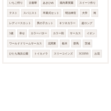
いちご狩り
古都華
あきひめ
堀内果実園
スイーツ作り
テスト
スパニスト
卒業式セット
明治神宮
大学
袴
レディースカット
男の子カット
キツネカラー
超ロング
3歳
幸せ
カラーバター
カラー剤
サーカス
イオン
ワールドドリームサーカス
北関東
栃木
群馬
茨城
ひたち海浜公園
トイカメラ
スリーコインズ
3COINS
お花