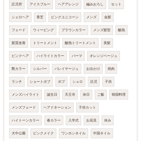
託児所
アイスブルー
ヘアアレンジ
編みおろし
セット
シェロヘア
香芝
ピンクユニコーン
メンズ
金髪
フェード
ウィービング
ブラウンカラー
メンズ髪型
酸熱
髪質改善
トリートメント
酸熱トリートメント
美髪
ピンクヘア
ハイライトカラー
パーマ
オレンジベージュ
艶カラー
シルバー
バレイヤージュ
お出かけ
焼肉
ランチ
ショートボブ
ボブ
シェロ
託児
子供
メンズハイライト
誕生日
天王寺
休日
ご飯
韓国料理
メンズフェード
ヘアドネーション
子供カット
ハイトーンカラー
春カラー
入学式
お花見
休み
大中公園
ピンクメイク
ワンホンネイル
中国ネイル