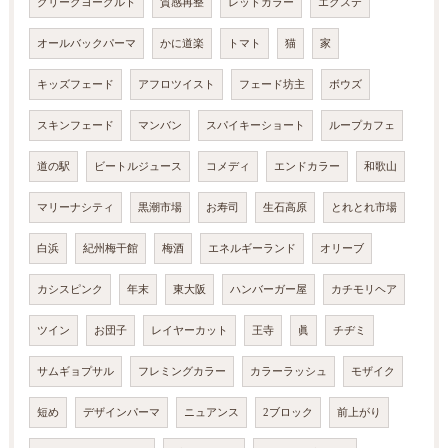
グリークヨーグルト
質感再整
レッドカラー
エクステ
オールバックパーマ
かに道楽
トマト
猫
家
キッズフェード
アフロツイスト
フェード坊主
ボウズ
スキンフェード
マンバン
スパイキーショート
ループカフェ
道の駅
ビートルジュース
コメディ
エンドカラー
和歌山
マリーナシティ
黒潮市場
お寿司
生石高原
とれとれ市場
白浜
紀州梅干館
梅酒
エネルギーランド
オリーブ
カシスピンク
年末
東大阪
ハンバーガー屋
カチモリヘア
ツイン
お団子
レイヤーカット
王寺
眞
チヂミ
サムギョプサル
フレミングカラー
カラーラッシュ
モザイク
短め
デザインパーマ
ニュアンス
2ブロック
前上がり