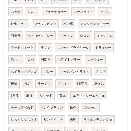
バナナ
りんご
ブリーチカラー
ムーンライト
アフロ
針金パーマ
ブラウンピンク
パン屋
アメリカンダイナー
羽曳野
チャコールグレー
ツートン
焚き火
キャンドル
ウッドウィック
リファ
スマートドライヤーw
ドライヤー
新しい
遊び
日曜日
ホワイトカラー
スパイキー
ハイライトメンズ
グレー
ゴールドハイライト
キッズ
後輩
飲み
ラーメン
ピノキオ
喫茶店
夏休み
1年生
風神
リキッド
葛城
エアストリームカフェ
チーズアボカド
ピンクブラウン
秋色
LDカール
しっかり立ち上げ
サンドイッチ
天理
リトルプラスカフェ