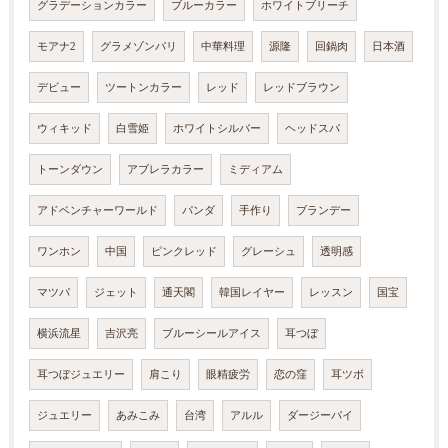
グラデーションカラー
ブルーカラー
ホワイトブリーチ
モアナ2
グラメゾンパリ
中華料理
源隆
回鍋肉
日本酒
デビュー
ツートンカラー
レッド
レッドブラウン
ウィキッド
白雪姫
ホワイトシルバー
ヘッドスパ
トーンダウン
アブレラカラー
ミディアム
アドベンチャーワールド
パンダ
手作り
ブランデー
ワンホン
中国
ピンクレッド
グレーシュ
透明感
マツパ
ジェット
通天閣
韓国レイヤー
レッスン
国宝
横浜流星
吉沢亮
ブルーシールアイス
耳つぼ
耳つぼジュエリー
肩こり
眼精疲労
恋の窪
耳ツボ
ジュエリー
あみこみ
台湾
アルル
ダージーパイ