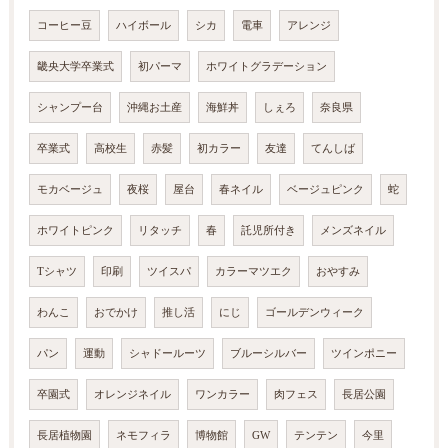
コーヒー豆
ハイボール
シカ
電車
アレンジ
畿央大学卒業式
初パーマ
ホワイトグラデーション
シャンプー台
沖縄お土産
海鮮丼
しぇろ
奈良県
卒業式
高校生
赤髪
初カラー
友達
てんしば
モカベージュ
夜桜
屋台
春ネイル
ベージュピンク
蛇
ホワイトピンク
リタッチ
春
託児所付き
メンズネイル
Tシャツ
印刷
ツイスパ
カラーマツエク
おやすみ
わんこ
おでかけ
推し活
にじ
ゴールデンウィーク
パン
運動
シャドールーツ
ブルーシルバー
ツインポニー
卒園式
オレンジネイル
ワンカラー
肉フェス
長居公園
長居植物園
ネモフィラ
博物館
GW
テンテン
今里