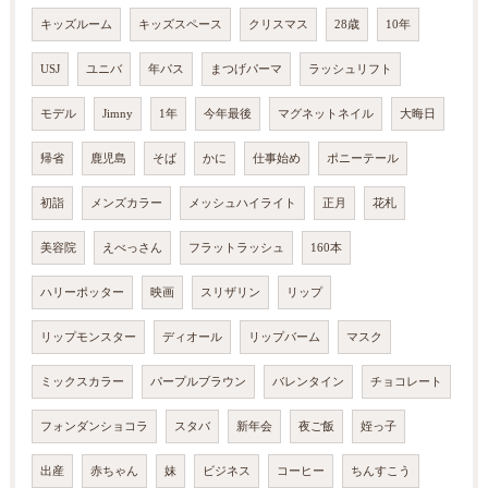
キッズルーム
キッズスペース
クリスマス
28歳
10年
USJ
ユニバ
年パス
まつげパーマ
ラッシュリフト
モデル
Jimny
1年
今年最後
マグネットネイル
大晦日
帰省
鹿児島
そば
かに
仕事始め
ポニーテール
初詣
メンズカラー
メッシュハイライト
正月
花札
美容院
えべっさん
フラットラッシュ
160本
ハリーポッター
映画
スリザリン
リップ
リップモンスター
ディオール
リップバーム
マスク
ミックスカラー
パープルブラウン
バレンタイン
チョコレート
フォンダンショコラ
スタバ
新年会
夜ご飯
姪っ子
出産
赤ちゃん
妹
ビジネス
コーヒー
ちんすこう