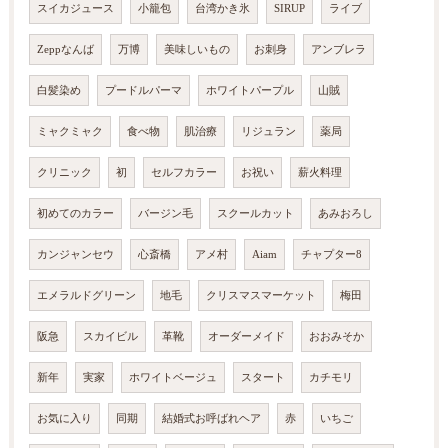
スイカジュース
小籠包
台湾かき氷
SIRUP
ライブ
Zeppなんば
万博
美味しいもの
お刺身
アンブレラ
白髪染め
プードルパーマ
ホワイトパープル
山賊
ミャクミャク
食べ物
肌治療
リジュラン
薬局
クリニック
初
セルフカラー
お祝い
薪火料理
初めてのカラー
バージン毛
スクールカット
あみおろし
カンジャンセウ
心斎橋
アメ村
Aiam
チャプター8
エメラルドグリーン
地毛
クリスマスマーケット
梅田
阪急
スカイビル
革靴
オーダーメイド
おおみそか
新年
実家
ホワイトベージュ
スタート
カチモリ
お気に入り
同期
結婚式お呼ばれヘア
赤
いちご