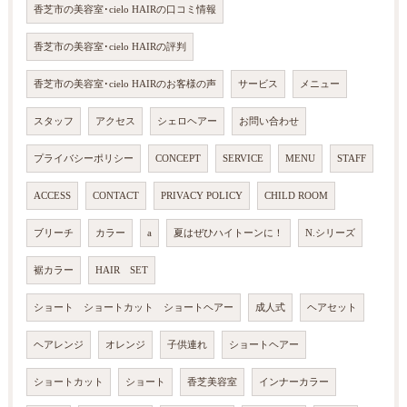
香芝市の美容室･cielo HAIRの口コミ情報
香芝市の美容室･cielo HAIRの評判
香芝市の美容室･cielo HAIRのお客様の声
サービス
メニュー
スタッフ
アクセス
シェロヘアー
お問い合わせ
プライバシーポリシー
CONCEPT
SERVICE
MENU
STAFF
ACCESS
CONTACT
PRIVACY POLICY
CHILD ROOM
ブリーチ
カラー
a
夏はぜひハイトーンに！
N.シリーズ
裾カラー
HAIR SET
ショート ショートカット ショートヘアー
成人式
ヘアセット
ヘアレンジ
オレンジ
子供連れ
ショートヘアー
ショートカット
ショート
香芝美容室
インナーカラー