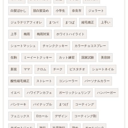
白髪ぼかし
脱白髪染め
小学生
奈良市
ジェラート
ジェラテリアフィオレ
まつパ
まつぱ
縮毛矯正
上手い
上手
梅雨
梅雨対策
ホワイトハイライト
ショートマッシュ
チャンククッキー
カラーチョコスプレー
生駒
ミーイートクッキー
カット練習
国家試験
美容師
新規
ママ
クロム
チーク
ピスタチオ
ショートネイル
酸性縮毛矯正
ストレート
コンシーラー
パーソナルカラー
イエベ
ハワイアンカフェ
ガーリックシュリンプ
ハンバーガー
パンケーキ
パイナップル
まつげ
コーティング
フェニックス
Dカール
デザイン
コーティング剤
サポートジェル
旅行
社員旅行
強め
オールバック