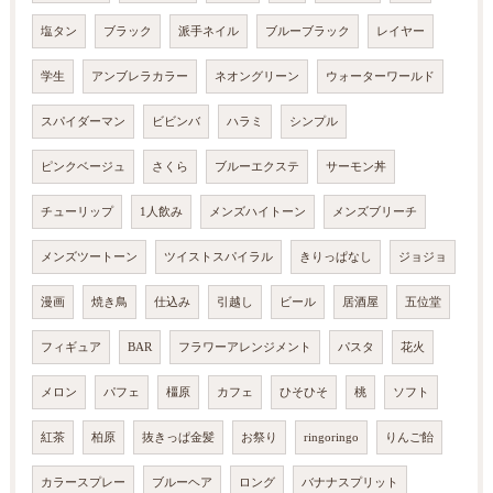
塩タン
ブラック
派手ネイル
ブルーブラック
レイヤー
学生
アンブレラカラー
ネオングリーン
ウォーターワールド
スパイダーマン
ビビンバ
ハラミ
シンプル
ピンクベージュ
さくら
ブルーエクステ
サーモン丼
チューリップ
1人飲み
メンズハイトーン
メンズブリーチ
メンズツートーン
ツイストスパイラル
きりっぱなし
ジョジョ
漫画
焼き鳥
仕込み
引越し
ビール
居酒屋
五位堂
フィギュア
BAR
フラワーアレンジメント
パスタ
花火
メロン
パフェ
橿原
カフェ
ひそひそ
桃
ソフト
紅茶
柏原
抜きっぱ金髪
お祭り
ringoringo
りんご飴
カラースプレー
ブルーヘア
ロング
バナナスプリット