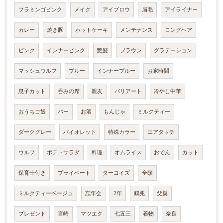
フラミンゴピンク
メイク
アイブロウ
眉毛
アイライナー
カレー
焼き豚
ホットケーキ
メンテナンス
ロングヘア
ピンク
インナーピンク
艶髪
ブラウン
グラデーション
マッシュウルフ
ブルー
インナーブルー
お家時間
息子カット
呑みの席
親友
バリアート
冷やし中華
おうちご飯
バー
お酒
もんじゃ
ミルクティー
ダークグレー
バイオレット
特殊カラー
エアタッチ
ウルフ
ポテトサラダ
料理
オムライス
おでん
カット
保育士付き
プライベート
ターコイズ
全頭
ミルクティーベージュ
忘年会
2年
鶴兆
父親
プレゼント
宮崎
マツエク
七五三
着物
奈良