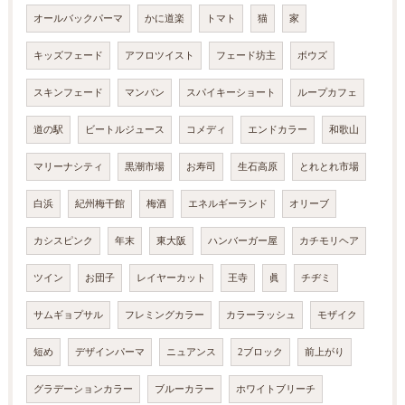
オールバックパーマ
かに道楽
トマト
猫
家
キッズフェード
アフロツイスト
フェード坊主
ボウズ
スキンフェード
マンバン
スパイキーショート
ループカフェ
道の駅
ビートルジュース
コメディ
エンドカラー
和歌山
マリーナシティ
黒潮市場
お寿司
生石高原
とれとれ市場
白浜
紀州梅干館
梅酒
エネルギーランド
オリーブ
カシスピンク
年末
東大阪
ハンバーガー屋
カチモリヘア
ツイン
お団子
レイヤーカット
王寺
眞
チヂミ
サムギョプサル
フレミングカラー
カラーラッシュ
モザイク
短め
デザインパーマ
ニュアンス
2ブロック
前上がり
グラデーションカラー
ブルーカラー
ホワイトブリーチ