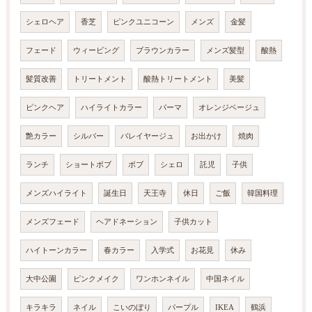
シェロヘア
香芝
ピンクユニコーン
メンズ
金髪
フェード
ウィービング
ブラウンカラー
メンズ髪型
酸熱
髪質改善
トリートメント
酸熱トリートメント
美髪
ピンクヘア
ハイライトカラー
パーマ
オレンジベージュ
艶カラー
シルバー
バレイヤージュ
お出かけ
焼肉
ランチ
ショートボブ
ボブ
シェロ
託児
子供
メンズハイライト
誕生日
天王寺
休日
ご飯
韓国料理
メンズフェード
ヘアドネーション
子供カット
ハイトーンカラー
春カラー
入学式
お花見
休み
大中公園
ピンクメイク
ワンホンネイル
中国ネイル
キラキラ
ネイル
こいのぼり
パープル
IKEA
鶴浜