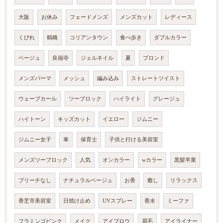
大阪
お休み
フェードメンズ
メンズカット
レディース
くびれ
鶴橋
コリアンタウン
食べ歩き
ダブルカラー
ベージュ
良福寺
ジェルネイル
夏
ブロンド
メンズパーマ
メッシュ
編み込み
ストレートツイスト
ウェーブカール
ツーブロック
ハイライト
グレージュ
ハイトーン
キッズカット
イエロー
ジムニー
ジムニー女子
車
保育士
子供と行ける美容室
メンズツーブロック
人気
オンカラー
wカラー
黒髪卒業
ブリーチなし
ナチュラルベージュ
お香
癒し
リラックス
香芝市美容室
日焼け止め
UVスプレー
香水
ミーファ
フラミンゴピンク
メイク
アイブロウ
眉毛
アイライナー