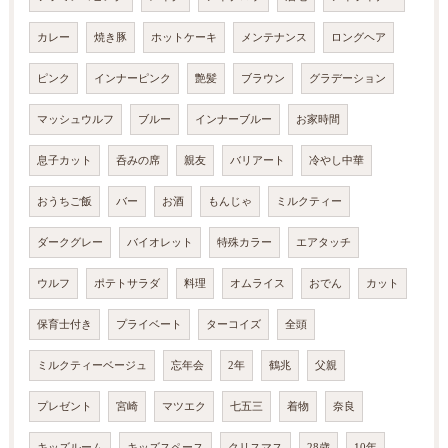
カレー
焼き豚
ホットケーキ
メンテナンス
ロングヘア
ピンク
インナーピンク
艶髪
ブラウン
グラデーション
マッシュウルフ
ブルー
インナーブルー
お家時間
息子カット
呑みの席
親友
バリアート
冷やし中華
おうちご飯
バー
お酒
もんじゃ
ミルクティー
ダークグレー
バイオレット
特殊カラー
エアタッチ
ウルフ
ポテトサラダ
料理
オムライス
おでん
カット
保育士付き
プライベート
ターコイズ
全頭
ミルクティーベージュ
忘年会
2年
鶴兆
父親
プレゼント
宮崎
マツエク
七五三
着物
奈良
キッズルーム
キッズスペース
クリスマス
28歳
10年