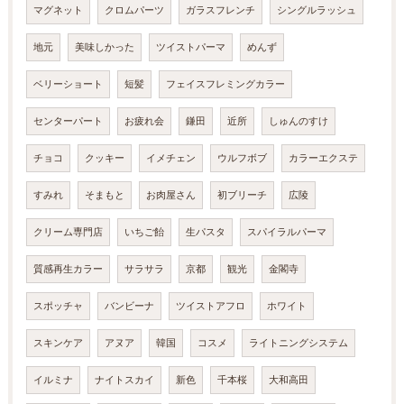
マグネット
クロムパーツ
ガラスフレンチ
シングルラッシュ
地元
美味しかった
ツイストパーマ
めんず
ベリーショート
短髪
フェイスフレミングカラー
センターパート
お疲れ会
鎌田
近所
しゅんのすけ
チョコ
クッキー
イメチェン
ウルフボブ
カラーエクステ
すみれ
そまもと
お肉屋さん
初ブリーチ
広陵
クリーム専門店
いちご飴
生パスタ
スパイラルパーマ
質感再生カラー
サラサラ
京都
観光
金閣寺
スポッチャ
バンビーナ
ツイストアフロ
ホワイト
スキンケア
アヌア
韓国
コスメ
ライトニングシステム
イルミナ
ナイトスカイ
新色
千本桜
大和高田