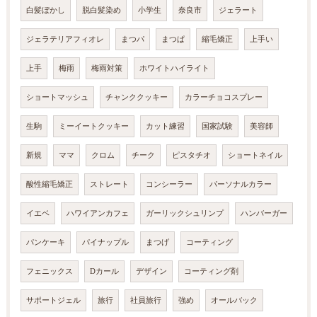
白髪ぼかし
脱白髪染め
小学生
奈良市
ジェラート
ジェラテリアフィオレ
まつパ
まつぱ
縮毛矯正
上手い
上手
梅雨
梅雨対策
ホワイトハイライト
ショートマッシュ
チャンククッキー
カラーチョコスプレー
生駒
ミーイートクッキー
カット練習
国家試験
美容師
新規
ママ
クロム
チーク
ピスタチオ
ショートネイル
酸性縮毛矯正
ストレート
コンシーラー
パーソナルカラー
イエベ
ハワイアンカフェ
ガーリックシュリンプ
ハンバーガー
パンケーキ
パイナップル
まつげ
コーティング
フェニックス
Dカール
デザイン
コーティング剤
サポートジェル
旅行
社員旅行
強め
オールバック