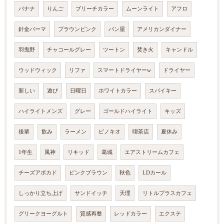
バナナ
りんご
ブリーチカラー
ムーンライト
アフロ
針金パーマ
ブラウンピンク
パン屋
アメリカンダイナー
羽曳野
チャコールグレー
ツートン
焚き火
キャンドル
ウッドウィック
リファ
スマートドライヤーw
ドライヤー
新しい
遊び
日曜日
ホワイトカラー
スパイキー
ハイライトメンズ
グレー
ゴールドハイライト
キッズ
後輩
飲み
ラーメン
ピノキオ
喫茶店
夏休み
1年生
風神
リキッド
葛城
エアストリームカフェ
チーズアボカド
ピンクブラウン
秋色
LDカール
しっかり立ち上げ
サンドイッチ
天理
リトルプラスカフェ
グリークヨーグルト
質感再整
レッドカラー
エクステ