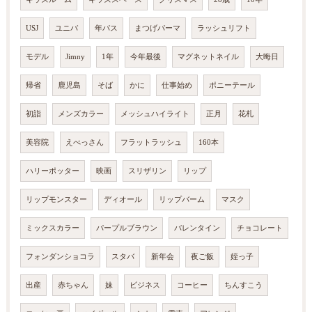
USJ
ユニバ
年パス
まつげパーマ
ラッシュリフト
モデル
Jimny
1年
今年最後
マグネットネイル
大晦日
帰省
鹿児島
そば
かに
仕事始め
ポニーテール
初詣
メンズカラー
メッシュハイライト
正月
花札
美容院
えべっさん
フラットラッシュ
160本
ハリーポッター
映画
スリザリン
リップ
リップモンスター
ディオール
リップバーム
マスク
ミックスカラー
パープルブラウン
バレンタイン
チョコレート
フォンダンショコラ
スタバ
新年会
夜ご飯
姪っ子
出産
赤ちゃん
妹
ビジネス
コーヒー
ちんすこう