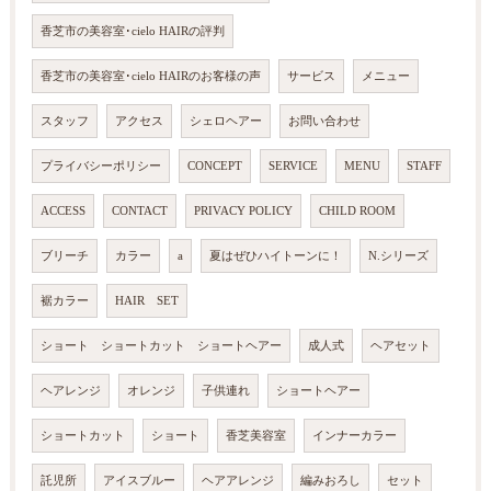
香芝市の美容室･cielo HAIRの評判
香芝市の美容室･cielo HAIRのお客様の声
サービス
メニュー
スタッフ
アクセス
シェロヘアー
お問い合わせ
プライバシーポリシー
CONCEPT
SERVICE
MENU
STAFF
ACCESS
CONTACT
PRIVACY POLICY
CHILD ROOM
ブリーチ
カラー
a
夏はぜひハイトーンに！
N.シリーズ
裾カラー
HAIR SET
ショート ショートカット ショートヘアー
成人式
ヘアセット
ヘアレンジ
オレンジ
子供連れ
ショートヘアー
ショートカット
ショート
香芝美容室
インナーカラー
託児所
アイスブルー
ヘアアレンジ
編みおろし
セット