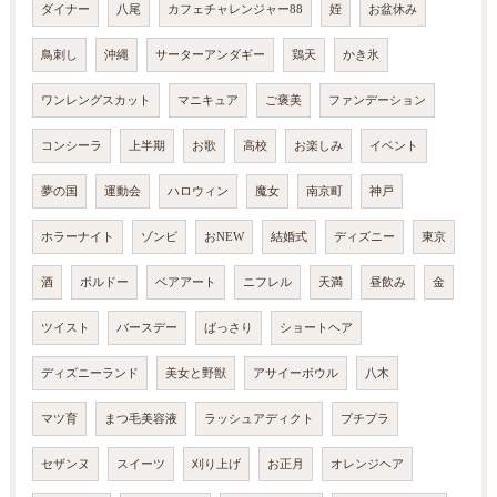
ダイナー
八尾
カフェチャレンジャー88
姪
お盆休み
鳥刺し
沖縄
サーターアンダギー
鶏天
かき氷
ワンレングスカット
マニキュア
ご褒美
ファンデーション
コンシーラ
上半期
お歌
高校
お楽しみ
イベント
夢の国
運動会
ハロウィン
魔女
南京町
神戸
ホラーナイト
ゾンビ
おNEW
結婚式
ディズニー
東京
酒
ボルドー
ベアアート
ニフレル
天満
昼飲み
金
ツイスト
バースデー
ばっさり
ショートヘア
ディズニーランド
美女と野獣
アサイーボウル
八木
マツ育
まつ毛美容液
ラッシュアディクト
プチプラ
セザンヌ
スイーツ
刈り上げ
お正月
オレンジヘア