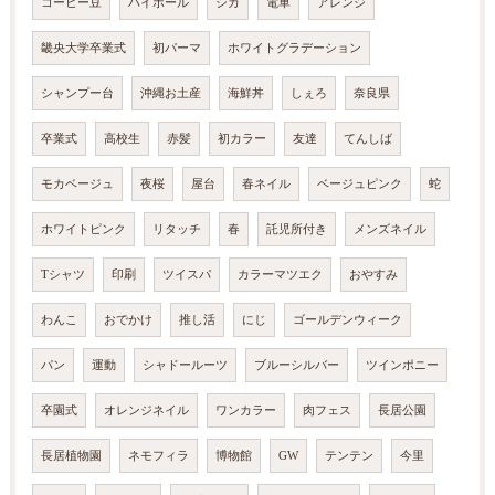
コーヒー豆
ハイボール
シカ
電車
アレンジ
畿央大学卒業式
初パーマ
ホワイトグラデーション
シャンプー台
沖縄お土産
海鮮丼
しぇろ
奈良県
卒業式
高校生
赤髪
初カラー
友達
てんしば
モカベージュ
夜桜
屋台
春ネイル
ベージュピンク
蛇
ホワイトピンク
リタッチ
春
託児所付き
メンズネイル
Tシャツ
印刷
ツイスパ
カラーマツエク
おやすみ
わんこ
おでかけ
推し活
にじ
ゴールデンウィーク
パン
運動
シャドールーツ
ブルーシルバー
ツインポニー
卒園式
オレンジネイル
ワンカラー
肉フェス
長居公園
長居植物園
ネモフィラ
博物館
GW
テンテン
今里