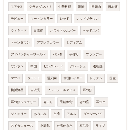
モアナ2
グラメゾンパリ
中華料理
源隆
回鍋肉
日本酒
デビュー
ツートンカラー
レッド
レッドブラウン
ウィキッド
白雪姫
ホワイトシルバー
ヘッドスパ
トーンダウン
アブレラカラー
ミディアム
アドベンチャーワールド
パンダ
手作り
ブランデー
ワンホン
中国
ピンクレッド
グレーシュ
透明感
マツパ
ジェット
通天閣
韓国レイヤー
レッスン
国宝
横浜流星
吉沢亮
ブルーシールアイス
耳つぼ
耳つぼジュエリー
肩こり
眼精疲労
恋の窪
耳ツボ
ジュエリー
あみこみ
台湾
アルル
ダージーパイ
スイカジュース
小籠包
台湾かき氷
SIRUP
ライブ