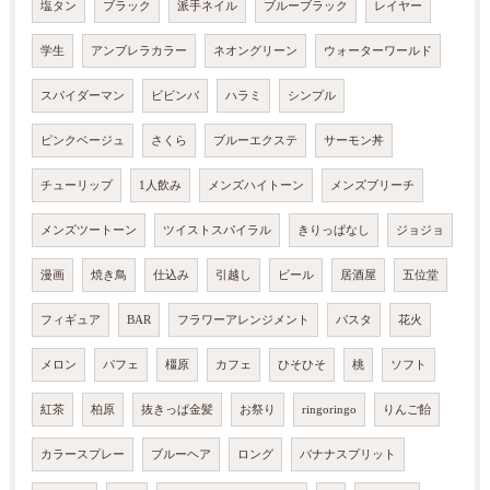
塩タン
ブラック
派手ネイル
ブルーブラック
レイヤー
学生
アンブレラカラー
ネオングリーン
ウォーターワールド
スパイダーマン
ビビンバ
ハラミ
シンプル
ピンクベージュ
さくら
ブルーエクステ
サーモン丼
チューリップ
1人飲み
メンズハイトーン
メンズブリーチ
メンズツートーン
ツイストスパイラル
きりっぱなし
ジョジョ
漫画
焼き鳥
仕込み
引越し
ビール
居酒屋
五位堂
フィギュア
BAR
フラワーアレンジメント
パスタ
花火
メロン
パフェ
橿原
カフェ
ひそひそ
桃
ソフト
紅茶
柏原
抜きっぱ金髪
お祭り
ringoringo
りんご飴
カラースプレー
ブルーヘア
ロング
バナナスプリット