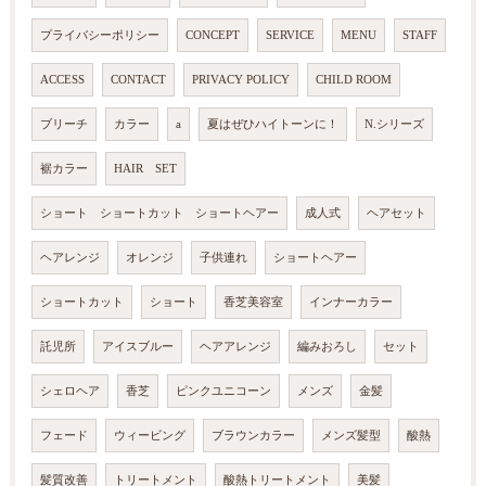
プライバシーポリシー
CONCEPT
SERVICE
MENU
STAFF
ACCESS
CONTACT
PRIVACY POLICY
CHILD ROOM
ブリーチ
カラー
a
夏はぜひハイトーンに！
N.シリーズ
裾カラー
HAIR SET
ショート ショートカット ショートヘアー
成人式
ヘアセット
ヘアレンジ
オレンジ
子供連れ
ショートヘアー
ショートカット
ショート
香芝美容室
インナーカラー
託児所
アイスブルー
ヘアアレンジ
編みおろし
セット
シェロヘア
香芝
ピンクユニコーン
メンズ
金髪
フェード
ウィービング
ブラウンカラー
メンズ髪型
酸熱
髪質改善
トリートメント
酸熱トリートメント
美髪