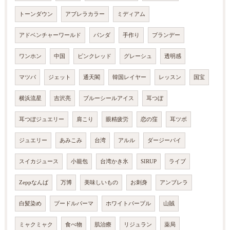
トーンダウン
アブレラカラー
ミディアム
アドベンチャーワールド
パンダ
手作り
ブランデー
ワンホン
中国
ピンクレッド
グレーシュ
透明感
マツパ
ジェット
通天閣
韓国レイヤー
レッスン
国宝
横浜流星
吉沢亮
ブルーシールアイス
耳つぼ
耳つぼジュエリー
肩こり
眼精疲労
恋の窪
耳ツボ
ジュエリー
あみこみ
台湾
アルル
ダージーパイ
スイカジュース
小籠包
台湾かき氷
SIRUP
ライブ
Zeppなんば
万博
美味しいもの
お刺身
アンブレラ
白髪染め
プードルパーマ
ホワイトパープル
山賊
ミャクミャク
食べ物
肌治療
リジュラン
薬局