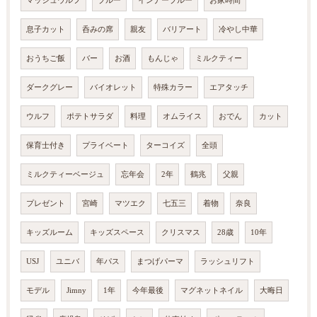
マッシュウルフ
ブルー
インナーブルー
お家時間
息子カット
呑みの席
親友
バリアート
冷やし中華
おうちご飯
バー
お酒
もんじゃ
ミルクティー
ダークグレー
バイオレット
特殊カラー
エアタッチ
ウルフ
ポテトサラダ
料理
オムライス
おでん
カット
保育士付き
プライベート
ターコイズ
全頭
ミルクティーベージュ
忘年会
2年
鶴兆
父親
プレゼント
宮崎
マツエク
七五三
着物
奈良
キッズルーム
キッズスペース
クリスマス
28歳
10年
USJ
ユニバ
年パス
まつげパーマ
ラッシュリフト
モデル
Jimny
1年
今年最後
マグネットネイル
大晦日