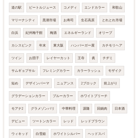
道の駅
ビートルジュース
コメディ
エンドカラー
和歌山
マリーナシティ
黒潮市場
お寿司
生石高原
とれとれ市場
白浜
紀州梅干館
梅酒
エネルギーランド
オリーブ
カシスピンク
年末
東大阪
ハンバーガー屋
カチモリヘア
ツイン
お団子
レイヤーカット
王寺
眞
チヂミ
サムギョプサル
フレミングカラー
カラーラッシュ
モザイク
短め
デザインパーマ
ニュアンス
2ブロック
前上がり
グラデーションカラー
ブルーカラー
ホワイトブリーチ
モアナ2
グラメゾンパリ
中華料理
源隆
回鍋肉
日本酒
デビュー
ツートンカラー
レッド
レッドブラウン
ウィキッド
白雪姫
ホワイトシルバー
ヘッドスパ