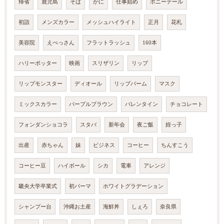
帰省
鹿児島
そば
かに
仕事始め
ポニーテール
初詣
メンズカラー
メッシュハイライト
正月
花札
美容院
えべっさん
フラットラッシュ
160本
ハリーポッター
映画
スリザリン
リップ
リップモンスター
ディオール
リップバーム
マスク
ミックスカラー
パープルブラウン
バレンタイン
チョコレート
フォンダンショコラ
スタバ
新年会
夜ご飯
姪っ子
出産
赤ちゃん
妹
ビジネス
コーヒー
ちんすこう
コーヒー豆
ハイボール
シカ
電車
アレンジ
畿央大学卒業式
初パーマ
ホワイトグラデーション
シャンプー台
沖縄お土産
海鮮丼
しぇろ
奈良県