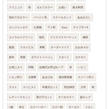
クリニック
初
セルフカラー
お祝い
薪火料理
初めてのカラー
バージン毛
スクールカット
あみおろし
カンジャンセウ
心斎橋
アメ村
Aiam
チャプター8
エメラルドグリーン
地毛
クリスマスマーケット
梅田
阪急
スカイビル
革靴
オーダーメイド
おおみそか
新年
実家
ホワイトベージュ
スタート
カチモリ
お気に入り
同期
結婚式お呼ばれヘア
赤
いちご
いちご狩り
古都華
あきひめ
堀内果実園
スイーツ作り
テスト
スパニスト
卒業式セット
明治神宮
大学
袴
レディースカット
男の子カット
キツネカラー
超ロング
3歳
幸せ
カラーバター
カラー剤
サーカス
イオン