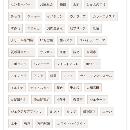
センターパート
お疲れ会
鎌田
近所
しゅんのすけ
チョコ
クッキー
イメチェン
ウルフボブ
カラーエクステ
すみれ
そまもと
お肉屋さん
初ブリーチ
広陵
クリーム専門店
いちご飴
生パスタ
スパイラルパーマ
質感再生カラー
サラサラ
京都
観光
金閣寺
スポッチャ
バンビーナ
ツイストアフロ
ホワイト
スキンケア
アヌア
韓国
コスメ
ライトニングシステム
イルミナ
ナイトスカイ
新色
千本桜
大和高田
白髪ぼかし
脱白髪染め
小学生
奈良市
ジェラート
ジェラテリアフィオレ
まつパ
まつぱ
縮毛矯正
上手い
上手
梅雨
梅雨対策
ホワイトハイライト