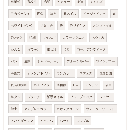
卒業式
高校生
赤髪
初カラー
友達
てんしば
モカベージュ
夜桜
屋台
春ネイル
ベージュピンク
蛇
ホワイトピンク
リタッチ
春
託児所付き
メンズネイル
Tシャツ
印刷
ツイスパ
カラーマツエク
おやすみ
わんこ
おでかけ
推し活
にじ
ゴールデンウィーク
パン
運動
シャドールーツ
ブルーシルバー
ツインポニー
卒園式
オレンジネイル
ワンカラー
肉フェス
長居公園
長居植物園
ネモフィラ
博物館
GW
テンテン
今里
塩タン
ブラック
派手ネイル
ブルーブラック
レイヤー
学生
アンブレラカラー
ネオングリーン
ウォーターワールド
スパイダーマン
ビビンバ
ハラミ
シンプル