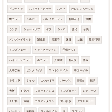
ピンクヘア
ハイライトカラー
パーマ
オレンジベージュ
艶カラー
シルバー
バレイヤージュ
お出かけ
焼肉
ランチ
ショートボブ
ボブ
シェロ
託児
子供
メンズハイライト
誕生日
天王寺
休日
ご飯
韓国料理
メンズフェード
ヘアドネーション
子供カット
ハイトーンカラー
春カラー
入学式
お花見
休み
大中公園
ピンクメイク
ワンホンネイル
中国ネイル
キラキラ
ネイル
こいのぼり
パープル
IKEA
鶴浜
大阪
お休み
フェードメンズ
メンズカット
レディース
くびれ
鶴橋
コリアンタウン
食べ歩き
ダブルカラー
ベージュ
良福寺
ジェルネイル
夏
ブロンド