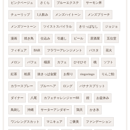
ピンクベージュ
さくら
ブルーエクステ
サーモン丼
チューリップ
1人飲み
メンズハイトーン
メンズブリーチ
メンズツートーン
ツイストスパイラル
きりっぱなし
ジョジョ
漫画
焼き鳥
仕込み
引越し
ビール
居酒屋
五位堂
フィギュア
BAR
フラワーアレンジメント
パスタ
花火
メロン
パフェ
橿原
カフェ
ひそひそ
桃
ソフト
紅茶
柏原
抜きっぱ金髪
お祭り
ringoringo
りんご飴
カラースプレー
ブルーヘア
ロング
バナナスプリット
ダイナー
八尾
カフェチャレンジャー88
姪
お盆休み
鳥刺し
沖縄
サーターアンダギー
鶏天
かき氷
ワンレングスカット
マニキュア
ご褒美
ファンデーション