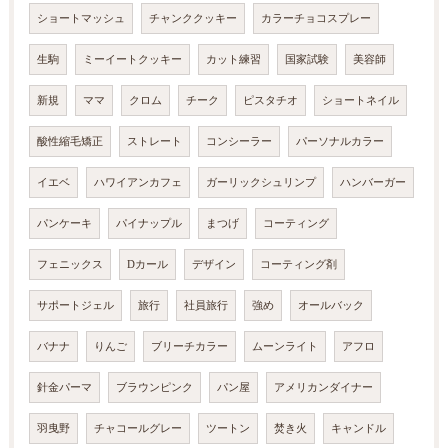
ショートマッシュ
チャンククッキー
カラーチョコスプレー
生駒
ミーイートクッキー
カット練習
国家試験
美容師
新規
ママ
クロム
チーク
ピスタチオ
ショートネイル
酸性縮毛矯正
ストレート
コンシーラー
パーソナルカラー
イエベ
ハワイアンカフェ
ガーリックシュリンプ
ハンバーガー
パンケーキ
パイナップル
まつげ
コーティング
フェニックス
Dカール
デザイン
コーティング剤
サポートジェル
旅行
社員旅行
強め
オールバック
バナナ
りんご
ブリーチカラー
ムーンライト
アフロ
針金パーマ
ブラウンピンク
パン屋
アメリカンダイナー
羽曳野
チャコールグレー
ツートン
焚き火
キャンドル