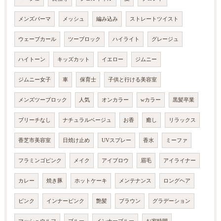
メンズパーマ
メッシュ
編み込み
ストレートツイスト
ウェーブカール
ツーブロック
ハイライト
グレージュ
ハイトーン
キッズカット
イエロー
ジムニー
ジムニー女子
車
保育士
子供と行ける美容室
メンズツーブロック
人気
オンカラー
wカラー
黒髪卒業
ブリーチなし
ナチュラルベージュ
お香
癒し
リラックス
香芝市美容室
日焼け止め
UVスプレー
香水
ミーファ
フラミンゴピンク
メイク
アイブロウ
眉毛
アイライナー
カレー
焼き豚
ホットケーキ
メンテナンス
ロングヘア
ピンク
インナーピンク
艶髪
ブラウン
グラデーション