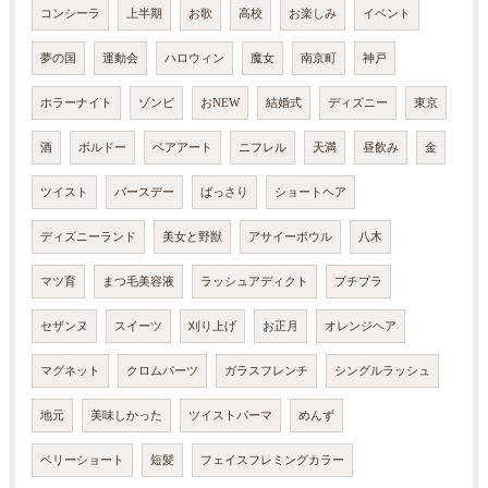
コンシーラ
上半期
お歌
高校
お楽しみ
イベント
夢の国
運動会
ハロウィン
魔女
南京町
神戸
ホラーナイト
ゾンビ
おNEW
結婚式
ディズニー
東京
酒
ボルドー
ベアアート
ニフレル
天満
昼飲み
金
ツイスト
バースデー
ばっさり
ショートヘア
ディズニーランド
美女と野獣
アサイーボウル
八木
マツ育
まつ毛美容液
ラッシュアディクト
プチプラ
セザンヌ
スイーツ
刈り上げ
お正月
オレンジヘア
マグネット
クロムパーツ
ガラスフレンチ
シングルラッシュ
地元
美味しかった
ツイストパーマ
めんず
ベリーショート
短髪
フェイスフレミングカラー