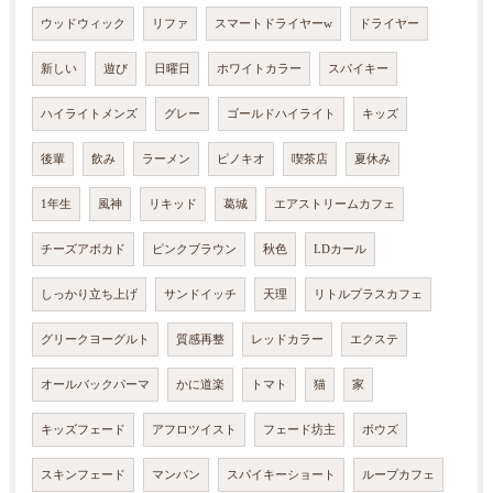
ウッドウィック
リファ
スマートドライヤーw
ドライヤー
新しい
遊び
日曜日
ホワイトカラー
スパイキー
ハイライトメンズ
グレー
ゴールドハイライト
キッズ
後輩
飲み
ラーメン
ピノキオ
喫茶店
夏休み
1年生
風神
リキッド
葛城
エアストリームカフェ
チーズアボカド
ピンクブラウン
秋色
LDカール
しっかり立ち上げ
サンドイッチ
天理
リトルプラスカフェ
グリークヨーグルト
質感再整
レッドカラー
エクステ
オールバックパーマ
かに道楽
トマト
猫
家
キッズフェード
アフロツイスト
フェード坊主
ボウズ
スキンフェード
マンバン
スパイキーショート
ループカフェ