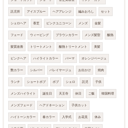
託児所
アイスブルー
ヘアアレンジ
編みおろし
セット
シェロヘア
香芝
ピンクユニコーン
メンズ
金髪
フェード
ウィービング
ブラウンカラー
メンズ髪型
酸熱
髪質改善
トリートメント
酸熱トリートメント
美髪
ピンクヘア
ハイライトカラー
パーマ
オレンジベージュ
艶カラー
シルバー
バレイヤージュ
お出かけ
焼肉
ランチ
ショートボブ
ボブ
シェロ
託児
子供
メンズハイライト
誕生日
天王寺
休日
ご飯
韓国料理
メンズフェード
ヘアドネーション
子供カット
ハイトーンカラー
春カラー
入学式
お花見
休み