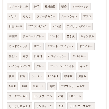
サポートジェル
旅行
社員旅行
強め
オールバック
バナナ
りんご
ブリーチカラー
ムーンライト
アフロ
針金パーマ
ブラウンピンク
パン屋
アメリカンダイナー
羽曳野
チャコールグレー
ツートン
焚き火
キャンドル
ウッドウィック
リファ
スマートドライヤーw
ドライヤー
新しい
遊び
日曜日
ホワイトカラー
スパイキー
ハイライトメンズ
グレー
ゴールドハイライト
キッズ
後輩
飲み
ラーメン
ピノキオ
喫茶店
夏休み
1年生
風神
リキッド
葛城
エアストリームカフェ
チーズアボカド
ピンクブラウン
秋色
LDカール
しっかり立ち上げ
サンドイッチ
天理
リトルプラスカフェ