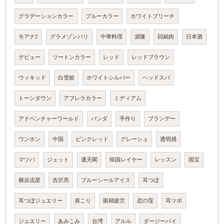
グラデーションカラー
ブルーカラー
ホワイトブリーチ
モアナ2
グラメゾンパリ
中華料理
源隆
回鍋肉
日本酒
デビュー
ツートンカラー
レッド
レッドブラウン
ウィキッド
白雪姫
ホワイトシルバー
ヘッドスパ
トーンダウン
アブレラカラー
ミディアム
アドベンチャーワールド
パンダ
手作り
ブランデー
ワンホン
中国
ピンクレッド
グレーシュ
透明感
マツパ
ジェット
通天閣
韓国レイヤー
レッスン
国宝
横浜流星
吉沢亮
ブルーシールアイス
耳つぼ
耳つぼジュエリー
肩こり
眼精疲労
恋の窪
耳ツボ
ジュエリー
あみこみ
台湾
アルル
ダージーパイ