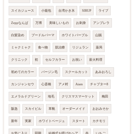
スイカジュース
小籠包
台湾かき氷
SIRUP
ライブ
Zeppなんば
万博
美味しいもの
お刺身
アンブレラ
白髪染め
プードルパーマ
ホワイトパープル
山賊
ミャクミャク
食べ物
肌治療
リジュラン
薬局
クリニック
初
セルフカラー
お祝い
薪火料理
初めてのカラー
バージン毛
スクールカット
あみおろし
カンジャンセウ
心斎橋
アメ村
Aiam
チャプター8
エメラルドグリーン
地毛
クリスマスマーケット
梅田
阪急
スカイビル
革靴
オーダーメイド
おおみそか
新年
実家
ホワイトベージュ
スタート
カチモリ
お気に入り
同期
結婚式お呼ばれヘア
赤
いちご