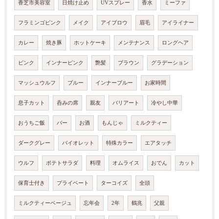
香芝市美容室
日焼け止め
UVスプレー
香水
ミーファ
フラミンゴピンク
メイク
アイブロウ
眉毛
アイライナー
カレー
焼き豚
ホットケーキ
メンテナンス
ロングヘア
ピンク
インナーピンク
艶髪
ブラウン
グラデーション
マッシュウルフ
ブルー
インナーブルー
お家時間
息子カット
呑みの席
親友
バリアート
冷やし中華
おうちご飯
バー
お酒
もんじゃ
ミルクティー
ダークグレー
バイオレット
特殊カラー
エアタッチ
ウルフ
ポテトサラダ
料理
オムライス
おでん
カット
保育士付き
プライベート
ターコイズ
全頭
ミルクティーベージュ
忘年会
2年
鶴兆
父親