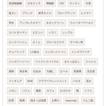
長居植物園
ネモフィラ
博物館
GW
テンテン
今里
塩タン
ブラック
派手ネイル
ブルーブラック
レイヤー
学生
アンブレラカラー
ネオングリーン
ウォーターワールド
スパイダーマン
ビビンバ
ハラミ
シンプル
ピンクベージュ
さくら
ブルーエクステ
サーモン丼
チューリップ
1人飲み
メンズハイトーン
メンズブリーチ
メンズツートーン
ツイストスパイラル
きりっぱなし
ジョジョ
漫画
焼き鳥
仕込み
引越し
ビール
居酒屋
五位堂
フィギュア
BAR
フラワーアレンジメント
パスタ
花火
メロン
パフェ
橿原
カフェ
ひそひそ
桃
ソフト
紅茶
柏原
抜きっぱ金髪
お祭り
ringoringo
りんご飴