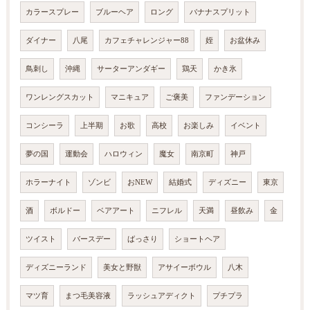
カラースプレー
ブルーヘア
ロング
バナナスプリット
ダイナー
八尾
カフェチャレンジャー88
姪
お盆休み
鳥刺し
沖縄
サーターアンダギー
鶏天
かき氷
ワンレングスカット
マニキュア
ご褒美
ファンデーション
コンシーラ
上半期
お歌
高校
お楽しみ
イベント
夢の国
運動会
ハロウィン
魔女
南京町
神戸
ホラーナイト
ゾンビ
おNEW
結婚式
ディズニー
東京
酒
ボルドー
ベアアート
ニフレル
天満
昼飲み
金
ツイスト
バースデー
ばっさり
ショートヘア
ディズニーランド
美女と野獣
アサイーボウル
八木
マツ育
まつ毛美容液
ラッシュアディクト
プチプラ