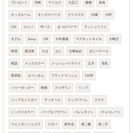
プレゼント
宮崎
マツエク
七五三
着物
奈良
キッズルーム
キッズスペース
クリスマス
28歳
10年
USJ
ユニバ
年パス
まつげパーマ
ラッシュリフト
モデル
Jimny
1年
今年最後
マグネットネイル
大晦日
帰省
鹿児島
そば
かに
仕事始め
ポニーテール
初詣
メンズカラー
メッシュハイライト
正月
花札
美容院
えべっさん
フラットラッシュ
160本
ハリーポッター
映画
スリザリン
リップ
リップモンスター
ディオール
リップバーム
マスク
ミックスカラー
パープルブラウン
バレンタイン
チョコレート
フォンダンショコラ
スタバ
新年会
夜ご飯
姪っ子