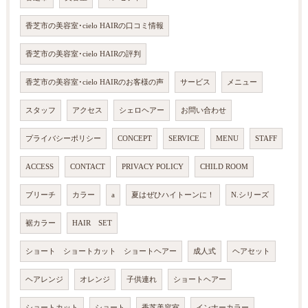
香芝市の美容室･cielo HAIRの口コミ情報
香芝市の美容室･cielo HAIRの評判
香芝市の美容室･cielo HAIRのお客様の声
サービス
メニュー
スタッフ
アクセス
シェロヘアー
お問い合わせ
プライバシーポリシー
CONCEPT
SERVICE
MENU
STAFF
ACCESS
CONTACT
PRIVACY POLICY
CHILD ROOM
ブリーチ
カラー
a
夏はぜひハイトーンに！
N.シリーズ
裾カラー
HAIR SET
ショート ショートカット ショートヘアー
成人式
ヘアセット
ヘアレンジ
オレンジ
子供連れ
ショートヘアー
ショートカット
ショート
香芝美容室
インナーカラー