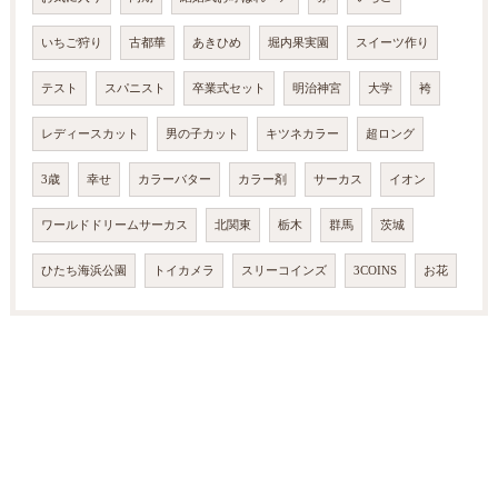
いちご狩り
古都華
あきひめ
堀内果実園
スイーツ作り
テスト
スパニスト
卒業式セット
明治神宮
大学
袴
レディースカット
男の子カット
キツネカラー
超ロング
3歳
幸せ
カラーバター
カラー剤
サーカス
イオン
ワールドドリームサーカス
北関東
栃木
群馬
茨城
ひたち海浜公園
トイカメラ
スリーコインズ
3COINS
お花