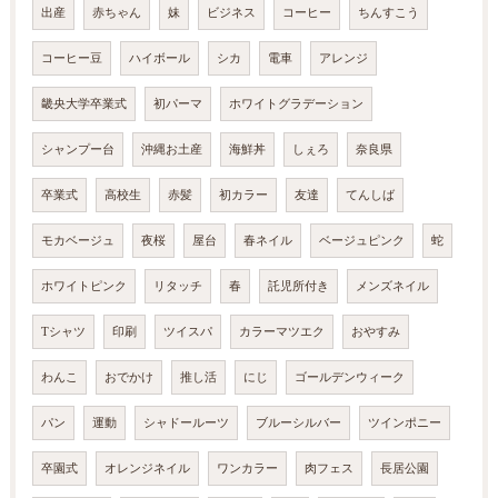
出産
赤ちゃん
妹
ビジネス
コーヒー
ちんすこう
コーヒー豆
ハイボール
シカ
電車
アレンジ
畿央大学卒業式
初パーマ
ホワイトグラデーション
シャンプー台
沖縄お土産
海鮮丼
しぇろ
奈良県
卒業式
高校生
赤髪
初カラー
友達
てんしば
モカベージュ
夜桜
屋台
春ネイル
ベージュピンク
蛇
ホワイトピンク
リタッチ
春
託児所付き
メンズネイル
Tシャツ
印刷
ツイスパ
カラーマツエク
おやすみ
わんこ
おでかけ
推し活
にじ
ゴールデンウィーク
パン
運動
シャドールーツ
ブルーシルバー
ツインポニー
卒園式
オレンジネイル
ワンカラー
肉フェス
長居公園