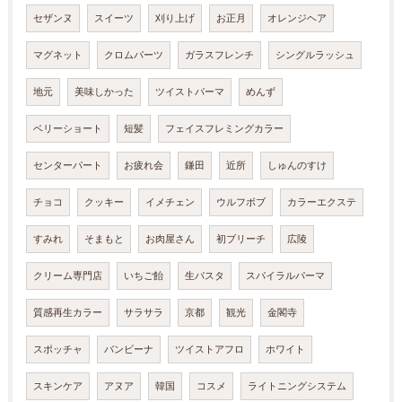
セザンヌ
スイーツ
刈り上げ
お正月
オレンジヘア
マグネット
クロムパーツ
ガラスフレンチ
シングルラッシュ
地元
美味しかった
ツイストパーマ
めんず
ベリーショート
短髪
フェイスフレミングカラー
センターパート
お疲れ会
鎌田
近所
しゅんのすけ
チョコ
クッキー
イメチェン
ウルフボブ
カラーエクステ
すみれ
そまもと
お肉屋さん
初ブリーチ
広陵
クリーム専門店
いちご飴
生パスタ
スパイラルパーマ
質感再生カラー
サラサラ
京都
観光
金閣寺
スポッチャ
バンビーナ
ツイストアフロ
ホワイト
スキンケア
アヌア
韓国
コスメ
ライトニングシステム