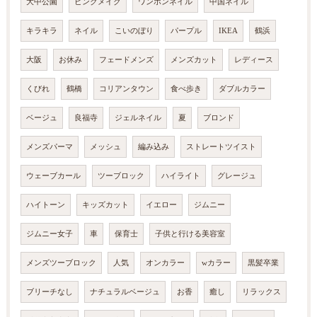
大中公園
ピンクメイク
ワンホンネイル
中国ネイル
キラキラ
ネイル
こいのぼり
パープル
IKEA
鶴浜
大阪
お休み
フェードメンズ
メンズカット
レディース
くびれ
鶴橋
コリアンタウン
食べ歩き
ダブルカラー
ベージュ
良福寺
ジェルネイル
夏
ブロンド
メンズパーマ
メッシュ
編み込み
ストレートツイスト
ウェーブカール
ツーブロック
ハイライト
グレージュ
ハイトーン
キッズカット
イエロー
ジムニー
ジムニー女子
車
保育士
子供と行ける美容室
メンズツーブロック
人気
オンカラー
wカラー
黒髪卒業
ブリーチなし
ナチュラルベージュ
お香
癒し
リラックス