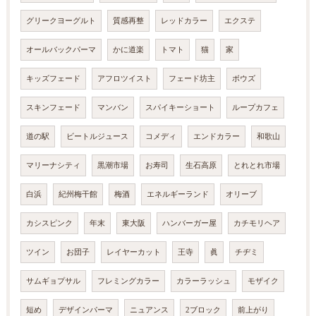
グリークヨーグルト
質感再整
レッドカラー
エクステ
オールバックパーマ
かに道楽
トマト
猫
家
キッズフェード
アフロツイスト
フェード坊主
ボウズ
スキンフェード
マンバン
スパイキーショート
ループカフェ
道の駅
ビートルジュース
コメディ
エンドカラー
和歌山
マリーナシティ
黒潮市場
お寿司
生石高原
とれとれ市場
白浜
紀州梅干館
梅酒
エネルギーランド
オリーブ
カシスピンク
年末
東大阪
ハンバーガー屋
カチモリヘア
ツイン
お団子
レイヤーカット
王寺
眞
チヂミ
サムギョプサル
フレミングカラー
カラーラッシュ
モザイク
短め
デザインパーマ
ニュアンス
2ブロック
前上がり