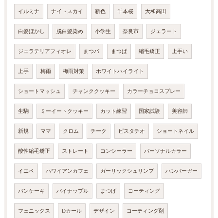
イルミナ
ナイトスカイ
新色
千本桜
大和高田
白髪ぼかし
脱白髪染め
小学生
奈良市
ジェラート
ジェラテリアフィオレ
まつパ
まつぱ
縮毛矯正
上手い
上手
梅雨
梅雨対策
ホワイトハイライト
ショートマッシュ
チャンククッキー
カラーチョコスプレー
生駒
ミーイートクッキー
カット練習
国家試験
美容師
新規
ママ
クロム
チーク
ピスタチオ
ショートネイル
酸性縮毛矯正
ストレート
コンシーラー
パーソナルカラー
イエベ
ハワイアンカフェ
ガーリックシュリンプ
ハンバーガー
パンケーキ
パイナップル
まつげ
コーティング
フェニックス
Dカール
デザイン
コーティング剤