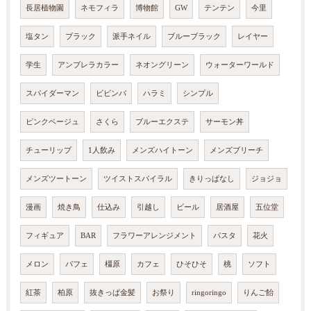
長居植物園
ネモフィラ
博物館
GW
テンテン
今里
塩タン
ブラック
派手ネイル
ブルーブラック
レイヤー
学生
アンブレラカラー
ネオングリーン
ウォーターワールド
スパイダーマン
ビビンバ
ハラミ
シンプル
ピンクベージュ
さくら
ブルーエクステ
サーモン丼
チューリップ
1人飲み
メンズハイトーン
メンズブリーチ
メンズツートーン
ツイストスパイラル
きりっぱなし
ジョジョ
漫画
焼き鳥
仕込み
引越し
ビール
居酒屋
五位堂
フィギュア
BAR
フラワーアレンジメント
パスタ
花火
メロン
パフェ
橿原
カフェ
ひそひそ
桃
ソフト
紅茶
柏原
抜きっぱ金髪
お祭り
ringoringo
りんご飴