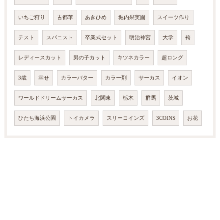
いちご狩り
古都華
あきひめ
堀内果実園
スイーツ作り
テスト
スパニスト
卒業式セット
明治神宮
大学
袴
レディースカット
男の子カット
キツネカラー
超ロング
3歳
幸せ
カラーバター
カラー剤
サーカス
イオン
ワールドドリームサーカス
北関東
栃木
群馬
茨城
ひたち海浜公園
トイカメラ
スリーコインズ
3COINS
お花