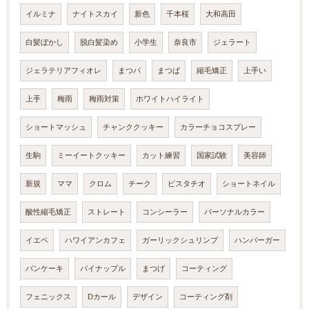
イルミナ
ナイトスカイ
新色
千本桜
大和高田
白髪ぼかし
脱白髪染め
小学生
奈良市
ジェラート
ジェラテリアフィオレ
まつパ
まつぱ
縮毛矯正
上手い
上手
梅雨
梅雨対策
ホワイトハイライト
ショートマッシュ
チャンククッキー
カラーチョコスプレー
生駒
ミーイートクッキー
カット練習
国家試験
美容師
新規
ママ
クロム
チーク
ピスタチオ
ショートネイル
酸性縮毛矯正
ストレート
コンシーラー
パーソナルカラー
イエベ
ハワイアンカフェ
ガーリックシュリンプ
ハンバーガー
パンケーキ
パイナップル
まつげ
コーティング
フェニックス
Dカール
デザイン
コーティング剤