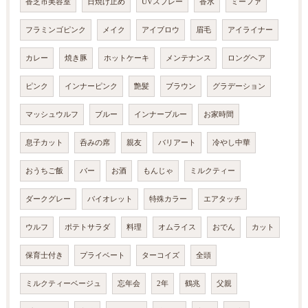
香芝市美容室
日焼け止め
UVスプレー
香水
ミーファ
フラミンゴピンク
メイク
アイブロウ
眉毛
アイライナー
カレー
焼き豚
ホットケーキ
メンテナンス
ロングヘア
ピンク
インナーピンク
艶髪
ブラウン
グラデーション
マッシュウルフ
ブルー
インナーブルー
お家時間
息子カット
呑みの席
親友
バリアート
冷やし中華
おうちご飯
バー
お酒
もんじゃ
ミルクティー
ダークグレー
バイオレット
特殊カラー
エアタッチ
ウルフ
ポテトサラダ
料理
オムライス
おでん
カット
保育士付き
プライベート
ターコイズ
全頭
ミルクティーベージュ
忘年会
2年
鶴兆
父親