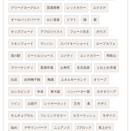
グリークヨーグルト
質感再整
レッドカラー
エクステ
オールバックパーマ
かに道楽
トマト
猫
家
キッズフェード
アフロツイスト
フェード坊主
ボウズ
スキンフェード
マンバン
スパイキーショート
ループカフェ
道の駅
ビートルジュース
コメディ
エンドカラー
和歌山
マリーナシティ
黒潮市場
お寿司
生石高原
とれとれ市場
白浜
紀州梅干館
梅酒
エネルギーランド
オリーブ
カシスピンク
年末
東大阪
ハンバーガー屋
カチモリヘア
ツイン
お団子
レイヤーカット
王寺
眞
チヂミ
サムギョプサル
フレミングカラー
カラーラッシュ
モザイク
短め
デザインパーマ
ニュアンス
2ブロック
前上がり