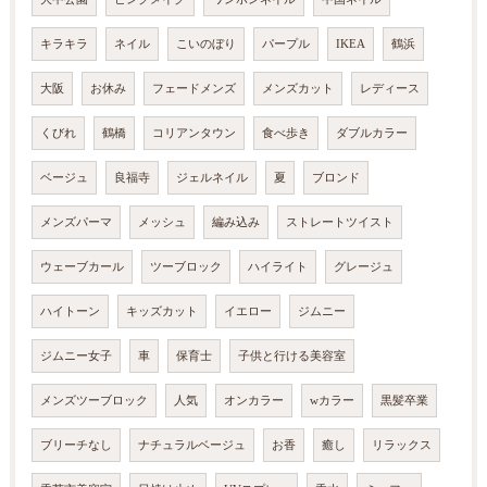
キラキラ
ネイル
こいのぼり
パープル
IKEA
鶴浜
大阪
お休み
フェードメンズ
メンズカット
レディース
くびれ
鶴橋
コリアンタウン
食べ歩き
ダブルカラー
ベージュ
良福寺
ジェルネイル
夏
ブロンド
メンズパーマ
メッシュ
編み込み
ストレートツイスト
ウェーブカール
ツーブロック
ハイライト
グレージュ
ハイトーン
キッズカット
イエロー
ジムニー
ジムニー女子
車
保育士
子供と行ける美容室
メンズツーブロック
人気
オンカラー
wカラー
黒髪卒業
ブリーチなし
ナチュラルベージュ
お香
癒し
リラックス