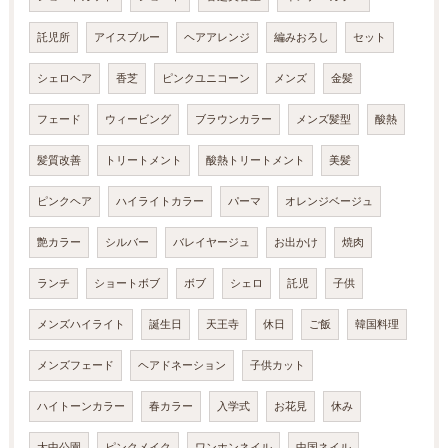
託児所
アイスブルー
ヘアアレンジ
編みおろし
セット
シェロヘア
香芝
ピンクユニコーン
メンズ
金髪
フェード
ウィービング
ブラウンカラー
メンズ髪型
酸熱
髪質改善
トリートメント
酸熱トリートメント
美髪
ピンクヘア
ハイライトカラー
パーマ
オレンジベージュ
艶カラー
シルバー
バレイヤージュ
お出かけ
焼肉
ランチ
ショートボブ
ボブ
シェロ
託児
子供
メンズハイライト
誕生日
天王寺
休日
ご飯
韓国料理
メンズフェード
ヘアドネーション
子供カット
ハイトーンカラー
春カラー
入学式
お花見
休み
大中公園
ピンクメイク
ワンホンネイル
中国ネイル