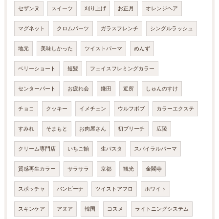
セザンヌ
スイーツ
刈り上げ
お正月
オレンジヘア
マグネット
クロムパーツ
ガラスフレンチ
シングルラッシュ
地元
美味しかった
ツイストパーマ
めんず
ベリーショート
短髪
フェイスフレミングカラー
センターパート
お疲れ会
鎌田
近所
しゅんのすけ
チョコ
クッキー
イメチェン
ウルフボブ
カラーエクステ
すみれ
そまもと
お肉屋さん
初ブリーチ
広陵
クリーム専門店
いちご飴
生パスタ
スパイラルパーマ
質感再生カラー
サラサラ
京都
観光
金閣寺
スポッチャ
バンビーナ
ツイストアフロ
ホワイト
スキンケア
アヌア
韓国
コスメ
ライトニングシステム