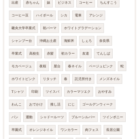
出産
赤ちゃん
妹
ビジネス
コーヒー
ちんすこう
コーヒー豆
ハイボール
シカ
電車
アレンジ
畿央大学卒業式
初パーマ
ホワイトグラデーション
シャンプー台
沖縄お土産
海鮮丼
しぇろ
奈良県
卒業式
高校生
赤髪
初カラー
友達
てんしば
モカベージュ
夜桜
屋台
春ネイル
ベージュピンク
蛇
ホワイトピンク
リタッチ
春
託児所付き
メンズネイル
Tシャツ
印刷
ツイスパ
カラーマツエク
おやすみ
わんこ
おでかけ
推し活
にじ
ゴールデンウィーク
パン
運動
シャドールーツ
ブルーシルバー
ツインポニー
卒園式
オレンジネイル
ワンカラー
肉フェス
長居公園