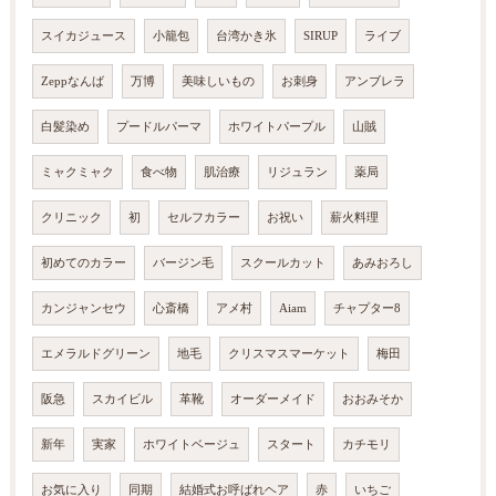
スイカジュース
小籠包
台湾かき氷
SIRUP
ライブ
Zeppなんば
万博
美味しいもの
お刺身
アンブレラ
白髪染め
プードルパーマ
ホワイトパープル
山賊
ミャクミャク
食べ物
肌治療
リジュラン
薬局
クリニック
初
セルフカラー
お祝い
薪火料理
初めてのカラー
バージン毛
スクールカット
あみおろし
カンジャンセウ
心斎橋
アメ村
Aiam
チャプター8
エメラルドグリーン
地毛
クリスマスマーケット
梅田
阪急
スカイビル
革靴
オーダーメイド
おおみそか
新年
実家
ホワイトベージュ
スタート
カチモリ
お気に入り
同期
結婚式お呼ばれヘア
赤
いちご