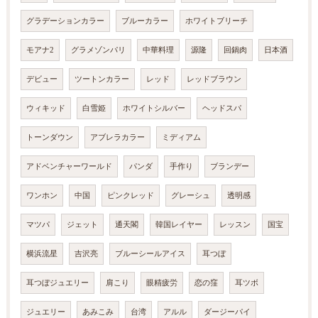
グラデーションカラー
ブルーカラー
ホワイトブリーチ
モアナ2
グラメゾンパリ
中華料理
源隆
回鍋肉
日本酒
デビュー
ツートンカラー
レッド
レッドブラウン
ウィキッド
白雪姫
ホワイトシルバー
ヘッドスパ
トーンダウン
アブレラカラー
ミディアム
アドベンチャーワールド
パンダ
手作り
ブランデー
ワンホン
中国
ピンクレッド
グレーシュ
透明感
マツパ
ジェット
通天閣
韓国レイヤー
レッスン
国宝
横浜流星
吉沢亮
ブルーシールアイス
耳つぼ
耳つぼジュエリー
肩こり
眼精疲労
恋の窪
耳ツボ
ジュエリー
あみこみ
台湾
アルル
ダージーパイ