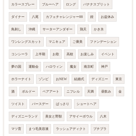
カラースプレー
ブルーヘア
ロング
バナナスプリット
ダイナー
八尾
カフェチャレンジャー88
姪
お盆休み
鳥刺し
沖縄
サーターアンダギー
鶏天
かき氷
ワンレングスカット
マニキュア
ご褒美
ファンデーション
コンシーラ
上半期
お歌
高校
お楽しみ
イベント
夢の国
運動会
ハロウィン
魔女
南京町
神戸
ホラーナイト
ゾンビ
おNEW
結婚式
ディズニー
東京
酒
ボルドー
ベアアート
ニフレル
天満
昼飲み
金
ツイスト
バースデー
ばっさり
ショートヘア
ディズニーランド
美女と野獣
アサイーボウル
八木
マツ育
まつ毛美容液
ラッシュアディクト
プチプラ