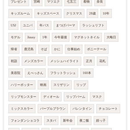
プレゼント
宮崎
マツエク
七五三
着物
奈良
キッズルーム
キッズスペース
クリスマス
28歳
10年
USJ
ユニバ
年パス
まつげパーマ
ラッシュリフト
モデル
Jimny
1年
今年最後
マグネットネイル
大晦日
帰省
鹿児島
そば
かに
仕事始め
ポニーテール
初詣
メンズカラー
メッシュハイライト
正月
花札
美容院
えべっさん
フラットラッシュ
160本
ハリーポッター
映画
スリザリン
リップ
リップモンスター
ディオール
リップバーム
マスク
ミックスカラー
パープルブラウン
バレンタイン
チョコレート
フォンダンショコラ
スタバ
新年会
夜ご飯
姪っ子