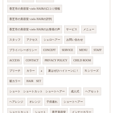
香芝市の美容室･cielo HAIRの口コミ情報
香芝市の美容室･cielo HAIRの評判
香芝市の美容室･cielo HAIRのお客様の声
サービス
メニュー
スタッフ
アクセス
シェロヘアー
お問い合わせ
プライバシーポリシー
CONCEPT
SERVICE
MENU
STAFF
ACCESS
CONTACT
PRIVACY POLICY
CHILD ROOM
ブリーチ
カラー
a
夏はぜひハイトーンに！
N.シリーズ
裾カラー
HAIR SET
ショート ショートカット ショートヘアー
成人式
ヘアセット
ヘアレンジ
オレンジ
子供連れ
ショートヘアー
ショートカット
ショート
香芝美容室
インナーカラー