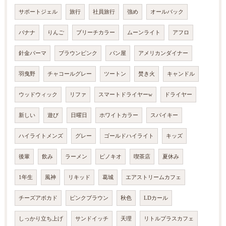
サポートジェル
旅行
社員旅行
強め
オールバック
バナナ
りんご
ブリーチカラー
ムーンライト
アフロ
針金パーマ
ブラウンピンク
パン屋
アメリカンダイナー
羽曳野
チャコールグレー
ツートン
焚き火
キャンドル
ウッドウィック
リファ
スマートドライヤーw
ドライヤー
新しい
遊び
日曜日
ホワイトカラー
スパイキー
ハイライトメンズ
グレー
ゴールドハイライト
キッズ
後輩
飲み
ラーメン
ピノキオ
喫茶店
夏休み
1年生
風神
リキッド
葛城
エアストリームカフェ
チーズアボカド
ピンクブラウン
秋色
LDカール
しっかり立ち上げ
サンドイッチ
天理
リトルプラスカフェ