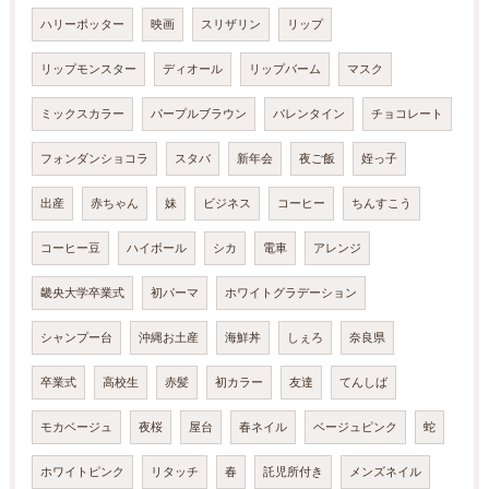
ハリーポッター
映画
スリザリン
リップ
リップモンスター
ディオール
リップバーム
マスク
ミックスカラー
パープルブラウン
バレンタイン
チョコレート
フォンダンショコラ
スタバ
新年会
夜ご飯
姪っ子
出産
赤ちゃん
妹
ビジネス
コーヒー
ちんすこう
コーヒー豆
ハイボール
シカ
電車
アレンジ
畿央大学卒業式
初パーマ
ホワイトグラデーション
シャンプー台
沖縄お土産
海鮮丼
しぇろ
奈良県
卒業式
高校生
赤髪
初カラー
友達
てんしば
モカベージュ
夜桜
屋台
春ネイル
ベージュピンク
蛇
ホワイトピンク
リタッチ
春
託児所付き
メンズネイル