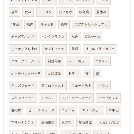
後輩
飲み
ラーメン
ピノキオ
喫茶店
夏休み
1年生
風神
リキッド
葛城
エアストリームカフェ
チーズアボカド
ピンクブラウン
秋色
LDカール
しっかり立ち上げ
サンドイッチ
天理
リトルプラスカフェ
グリークヨーグルト
質感再整
レッドカラー
エクステ
オールバックパーマ
かに道楽
トマト
猫
家
キッズフェード
アフロツイスト
フェード坊主
ボウズ
スキンフェード
マンバン
スパイキーショート
ループカフェ
道の駅
ビートルジュース
コメディ
エンドカラー
和歌山
マリーナシティ
黒潮市場
お寿司
生石高原
とれとれ市場