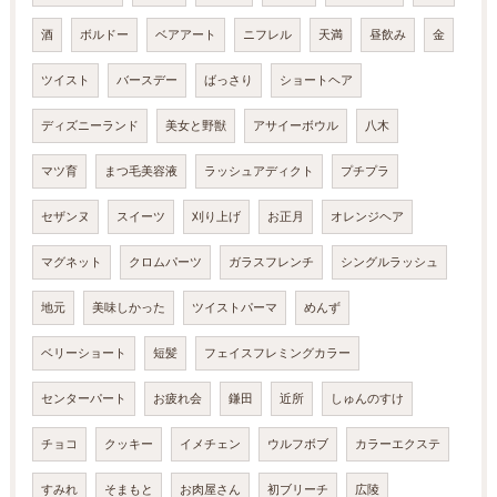
酒
ボルドー
ベアアート
ニフレル
天満
昼飲み
金
ツイスト
バースデー
ばっさり
ショートヘア
ディズニーランド
美女と野獣
アサイーボウル
八木
マツ育
まつ毛美容液
ラッシュアディクト
プチプラ
セザンヌ
スイーツ
刈り上げ
お正月
オレンジヘア
マグネット
クロムパーツ
ガラスフレンチ
シングルラッシュ
地元
美味しかった
ツイストパーマ
めんず
ベリーショート
短髪
フェイスフレミングカラー
センターパート
お疲れ会
鎌田
近所
しゅんのすけ
チョコ
クッキー
イメチェン
ウルフボブ
カラーエクステ
すみれ
そまもと
お肉屋さん
初ブリーチ
広陵