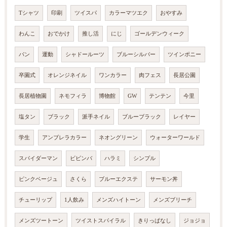
Tシャツ
印刷
ツイスパ
カラーマツエク
おやすみ
わんこ
おでかけ
推し活
にじ
ゴールデンウィーク
パン
運動
シャドールーツ
ブルーシルバー
ツインポニー
卒園式
オレンジネイル
ワンカラー
肉フェス
長居公園
長居植物園
ネモフィラ
博物館
GW
テンテン
今里
塩タン
ブラック
派手ネイル
ブルーブラック
レイヤー
学生
アンブレラカラー
ネオングリーン
ウォーターワールド
スパイダーマン
ビビンバ
ハラミ
シンプル
ピンクベージュ
さくら
ブルーエクステ
サーモン丼
チューリップ
1人飲み
メンズハイトーン
メンズブリーチ
メンズツートーン
ツイストスパイラル
きりっぱなし
ジョジョ