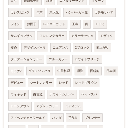
白浜
紀州梅干館
梅酒
エネルギーランド
オリーブ
カシスピンク
年末
東大阪
ハンバーガー屋
カチモリヘア
ツイン
お団子
レイヤーカット
王寺
眞
チヂミ
サムギョプサル
フレミングカラー
カラーラッシュ
モザイク
短め
デザインパーマ
ニュアンス
2ブロック
前上がり
グラデーションカラー
ブルーカラー
ホワイトブリーチ
モアナ2
グラメゾンパリ
中華料理
源隆
回鍋肉
日本酒
デビュー
ツートンカラー
レッド
レッドブラウン
ウィキッド
白雪姫
ホワイトシルバー
ヘッドスパ
トーンダウン
アブレラカラー
ミディアム
アドベンチャーワールド
パンダ
手作り
ブランデー