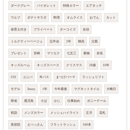
ダークグレー
バイオレット
特殊カラー
エアタッチ
ウルフ
ポテトサラダ
料理
オムライス
おでん
カット
保育士付き
プライベート
ターコイズ
全頭
ミルクティーベージュ
忘年会
2年
鶴兆
父親
プレゼント
宮崎
マツエク
七五三
着物
奈良
キッズルーム
キッズスペース
クリスマス
28歳
10年
USJ
ユニバ
年パス
まつげパーマ
ラッシュリフト
モデル
Jimny
1年
今年最後
マグネットネイル
大晦日
帰省
鹿児島
そば
かに
仕事始め
ポニーテール
初詣
メンズカラー
メッシュハイライト
正月
花札
美容院
えべっさん
フラットラッシュ
160本