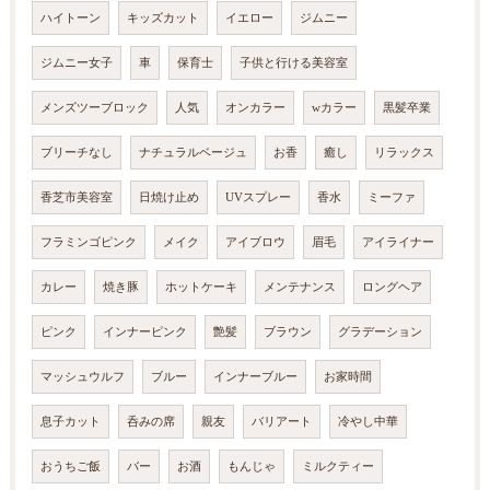
ハイトーン
キッズカット
イエロー
ジムニー
ジムニー女子
車
保育士
子供と行ける美容室
メンズツーブロック
人気
オンカラー
wカラー
黒髪卒業
ブリーチなし
ナチュラルベージュ
お香
癒し
リラックス
香芝市美容室
日焼け止め
UVスプレー
香水
ミーファ
フラミンゴピンク
メイク
アイブロウ
眉毛
アイライナー
カレー
焼き豚
ホットケーキ
メンテナンス
ロングヘア
ピンク
インナーピンク
艶髪
ブラウン
グラデーション
マッシュウルフ
ブルー
インナーブルー
お家時間
息子カット
呑みの席
親友
バリアート
冷やし中華
おうちご飯
バー
お酒
もんじゃ
ミルクティー