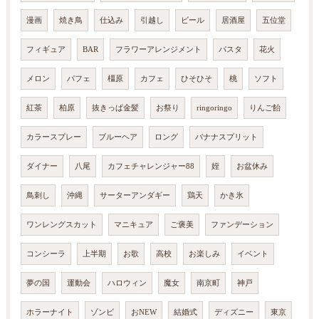
漫画
焼き鳥
仕込み
引越し
ビール
居酒屋
五位堂
フィギュア
BAR
フラワーアレンジメント
パスタ
花火
メロン
パフェ
橿原
カフェ
ひそひそ
桃
ソフト
紅茶
柏原
抜きっぱ金髪
お祭り
ringoringo
りんご飴
カラースプレー
ブルーヘア
ロング
バナナスプリット
ダイナー
八尾
カフェチャレンジャー88
姪
お盆休み
鳥刺し
沖縄
サーターアンダギー
鶏天
かき氷
ワンレングスカット
マニキュア
ご褒美
ファンデーション
コンシーラ
上半期
お歌
高校
お楽しみ
イベント
夢の国
運動会
ハロウィン
魔女
南京町
神戸
ホラーナイト
ゾンビ
おNEW
結婚式
ディズニー
東京