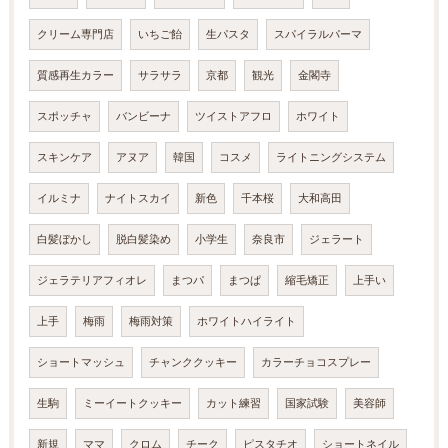
クリーム専門店
いちご飴
生パスタ
スパイラルパーマ
質感再生カラー
サラサラ
京都
観光
金閣寺
スポッチャ
バンビーナ
ツイストアフロ
ホワイト
スキンケア
アヌア
韓国
コスメ
ライトニングシステム
イルミナ
ナイトスカイ
新色
千本桜
大和高田
白髪ぼかし
脱白髪染め
小学生
奈良市
ジェラート
ジェラテリアフィオレ
まつパ
まつぱ
縮毛矯正
上手い
上手
梅雨
梅雨対策
ホワイトハイライト
ショートマッシュ
チャンククッキー
カラーチョコスプレー
生駒
ミーイートクッキー
カット練習
国家試験
美容師
新規
ママ
クロム
チーク
ピスタチオ
ショートネイル