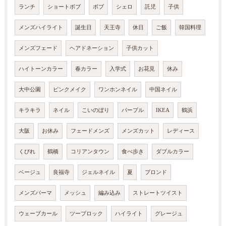
ランチ
ショートボブ
ボブ
シェロ
託児
子供
メンズハイライト
誕生日
天王寺
休日
ご飯
韓国料理
メンズフェード
ヘアドネーション
子供カット
ハイトーンカラー
春カラー
入学式
お花見
休み
大中公園
ピンクメイク
ワンホンネイル
中国ネイル
キラキラ
ネイル
こいのぼり
パープル
IKEA
鶴浜
大阪
お休み
フェードメンズ
メンズカット
レディース
くびれ
鶴橋
コリアンタウン
食べ歩き
ダブルカラー
ベージュ
良福寺
ジェルネイル
夏
ブロンド
メンズパーマ
メッシュ
編み込み
ストレートツイスト
ウェーブカール
ツーブロック
ハイライト
グレージュ