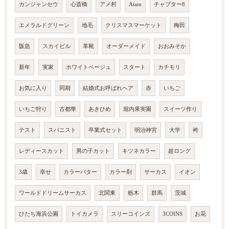
カンジャンセウ
心斎橋
アメ村
Aiam
チャプター8
エメラルドグリーン
地毛
クリスマスマーケット
梅田
阪急
スカイビル
革靴
オーダーメイド
おおみそか
新年
実家
ホワイトベージュ
スタート
カチモリ
お気に入り
同期
結婚式お呼ばれヘア
赤
いちご
いちご狩り
古都華
あきひめ
堀内果実園
スイーツ作り
テスト
スパニスト
卒業式セット
明治神宮
大学
袴
レディースカット
男の子カット
キツネカラー
超ロング
3歳
幸せ
カラーバター
カラー剤
サーカス
イオン
ワールドドリームサーカス
北関東
栃木
群馬
茨城
ひたち海浜公園
トイカメラ
スリーコインズ
3COINS
お花