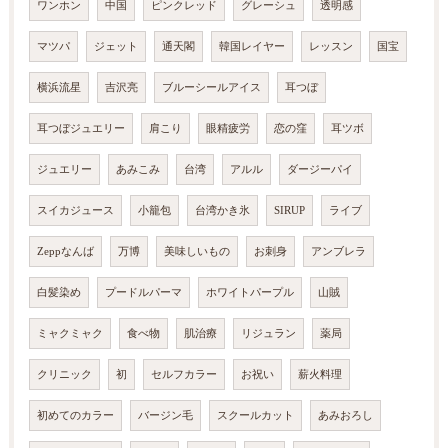
ワンホン
中国
ピンクレッド
グレーシュ
透明感
マツパ
ジェット
通天閣
韓国レイヤー
レッスン
国宝
横浜流星
吉沢亮
ブルーシールアイス
耳つぼ
耳つぼジュエリー
肩こり
眼精疲労
恋の窪
耳ツボ
ジュエリー
あみこみ
台湾
アルル
ダージーパイ
スイカジュース
小籠包
台湾かき氷
SIRUP
ライブ
Zeppなんば
万博
美味しいもの
お刺身
アンブレラ
白髪染め
プードルパーマ
ホワイトパープル
山賊
ミャクミャク
食べ物
肌治療
リジュラン
薬局
クリニック
初
セルフカラー
お祝い
薪火料理
初めてのカラー
バージン毛
スクールカット
あみおろし