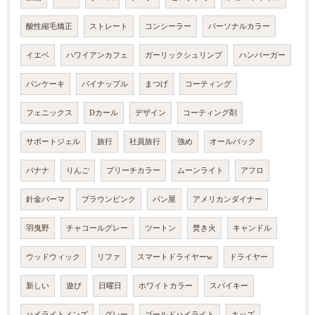
酸性縮毛矯正
ストレート
コンシーラー
パーソナルカラー
イエベ
ハワイアンカフェ
ガーリックシュリンプ
ハンバーガー
パンケーキ
パイナップル
まつげ
コーティング
フェニックス
Dカール
デザイン
コーティング剤
サポートジェル
旅行
社員旅行
強め
オールバック
バナナ
りんご
ブリーチカラー
ムーンライト
アフロ
針金パーマ
ブラウンピンク
パン屋
アメリカンダイナー
羽曳野
チャコールグレー
ツートン
焚き火
キャンドル
ウッドウィック
リファ
スマートドライヤーw
ドライヤー
新しい
遊び
日曜日
ホワイトカラー
スパイキー
ハイライトメンズ
グレー
ゴールドハイライト
キッズ