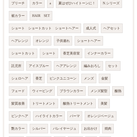
ブリーチ
カラー
a
夏はぜひハイトーンに！
N.シリーズ
裾カラー
HAIR SET
ショート ショートカット ショートヘアー
成人式
ヘアセット
ヘアレンジ
オレンジ
子供連れ
ショートヘアー
ショートカット
ショート
香芝美容室
インナーカラー
託児所
アイスブルー
ヘアアレンジ
編みおろし
セット
シェロヘア
香芝
ピンクユニコーン
メンズ
金髪
フェード
ウィービング
ブラウンカラー
メンズ髪型
酸熱
髪質改善
トリートメント
酸熱トリートメント
美髪
ピンクヘア
ハイライトカラー
パーマ
オレンジベージュ
艶カラー
シルバー
バレイヤージュ
お出かけ
焼肉