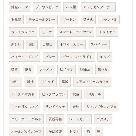
針金パーマ
ブラウンピンク
パン屋
アメリカンダイナー
羽曳野
チャコールグレー
ツートン
焚き火
キャンドル
ウッドウィック
リファ
スマートドライヤーw
ドライヤー
新しい
遊び
日曜日
ホワイトカラー
スパイキー
ハイライトメンズ
グレー
ゴールドハイライト
キッズ
後輩
飲み
ラーメン
ピノキオ
喫茶店
夏休み
1年生
風神
リキッド
葛城
エアストリームカフェ
チーズアボカド
ピンクブラウン
秋色
LDカール
しっかり立ち上げ
サンドイッチ
天理
リトルプラスカフェ
グリークヨーグルト
質感再整
レッドカラー
エクステ
オールバックパーマ
かに道楽
トマト
猫
家