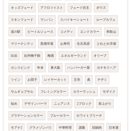
キッズフェード
アフロツイスト
フェード坊主
ボウズ
スキンフェード
マンバン
スパイキーショート
ループカフェ
道の駅
ビートルジュース
コメディ
エンドカラー
和歌山
マリーナシティ
黒潮市場
お寿司
生石高原
とれとれ市場
白浜
紀州梅干館
梅酒
エネルギーランド
オリーブ
カシスピンク
年末
東大阪
ハンバーガー屋
カチモリヘア
ツイン
お団子
レイヤーカット
王寺
眞
チヂミ
サムギョプサル
フレミングカラー
カラーラッシュ
モザイク
短め
デザインパーマ
ニュアンス
2ブロック
前上がり
グラデーションカラー
ブルーカラー
ホワイトブリーチ
モアナ2
グラメゾンパリ
中華料理
源隆
回鍋肉
日本酒