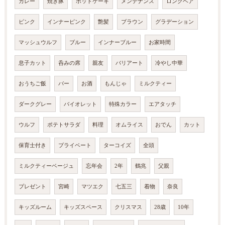
カレー
焼き豚
ホットケーキ
メンテナンス
ロングヘア
ピンク
インナーピンク
艶髪
ブラウン
グラデーション
マッシュウルフ
ブルー
インナーブルー
お家時間
息子カット
呑みの席
親友
バリアート
冷やし中華
おうちご飯
バー
お酒
もんじゃ
ミルクティー
ダークグレー
バイオレット
特殊カラー
エアタッチ
ウルフ
ポテトサラダ
料理
オムライス
おでん
カット
保育士付き
プライベート
ターコイズ
全頭
ミルクティーベージュ
忘年会
2年
鶴兆
父親
プレゼント
宮崎
マツエク
七五三
着物
奈良
キッズルーム
キッズスペース
クリスマス
28歳
10年