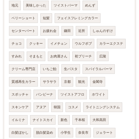
地元
美味しかった
ツイストパーマ
めんず
ベリーショート
短髪
フェイスフレミングカラー
センターパート
お疲れ会
鎌田
近所
しゅんのすけ
チョコ
クッキー
イメチェン
ウルフボブ
カラーエクステ
すみれ
そまもと
お肉屋さん
初ブリーチ
広陵
クリーム専門店
いちご飴
生パスタ
スパイラルパーマ
質感再生カラー
サラサラ
京都
観光
金閣寺
スポッチャ
バンビーナ
ツイストアフロ
ホワイト
スキンケア
アヌア
韓国
コスメ
ライトニングシステム
イルミナ
ナイトスカイ
新色
千本桜
大和高田
白髪ぼかし
脱白髪染め
小学生
奈良市
ジェラート