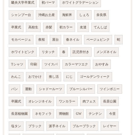
畿央大学卒業式
初パーマ
ホワイトグラデーション
シャンプー台
沖縄お土産
海鮮丼
しぇろ
奈良県
卒業式
高校生
赤髪
初カラー
友達
てんしば
モカベージュ
夜桜
屋台
春ネイル
ベージュピンク
蛇
ホワイトピンク
リタッチ
春
託児所付き
メンズネイル
Tシャツ
印刷
ツイスパ
カラーマツエク
おやすみ
わんこ
おでかけ
推し活
にじ
ゴールデンウィーク
パン
運動
シャドールーツ
ブルーシルバー
ツインポニー
卒園式
オレンジネイル
ワンカラー
肉フェス
長居公園
長居植物園
ネモフィラ
博物館
GW
テンテン
今里
塩タン
ブラック
派手ネイル
ブルーブラック
レイヤー