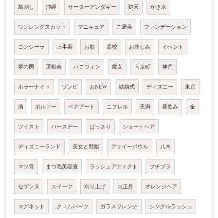
鳥刺し
沖縄
サーターアンダギー
鶏天
かき氷
ワンレングスカット
マニキュア
ご褒美
ファンデーション
コンシーラ
上半期
お歌
高校
お楽しみ
イベント
夢の国
運動会
ハロウィン
魔女
南京町
神戸
ホラーナイト
ゾンビ
おNEW
結婚式
ディズニー
東京
酒
ボルドー
ベアアート
ニフレル
天満
昼飲み
金
ツイスト
バースデー
ばっさり
ショートヘア
ディズニーランド
美女と野獣
アサイーボウル
八木
マツ育
まつ毛美容液
ラッシュアディクト
プチプラ
セザンヌ
スイーツ
刈り上げ
お正月
オレンジヘア
マグネット
クロムパーツ
ガラスフレンチ
シングルラッシュ