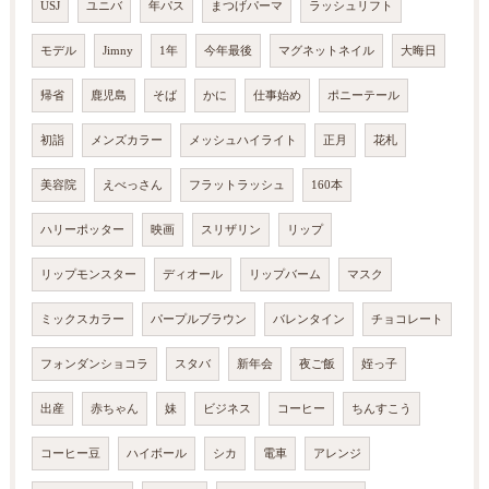
USJ
ユニバ
年パス
まつげパーマ
ラッシュリフト
モデル
Jimny
1年
今年最後
マグネットネイル
大晦日
帰省
鹿児島
そば
かに
仕事始め
ポニーテール
初詣
メンズカラー
メッシュハイライト
正月
花札
美容院
えべっさん
フラットラッシュ
160本
ハリーポッター
映画
スリザリン
リップ
リップモンスター
ディオール
リップバーム
マスク
ミックスカラー
パープルブラウン
バレンタイン
チョコレート
フォンダンショコラ
スタバ
新年会
夜ご飯
姪っ子
出産
赤ちゃん
妹
ビジネス
コーヒー
ちんすこう
コーヒー豆
ハイボール
シカ
電車
アレンジ