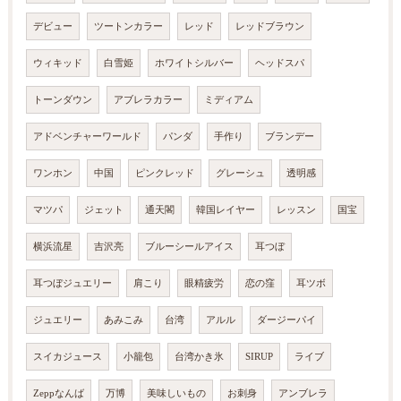
デビュー
ツートンカラー
レッド
レッドブラウン
ウィキッド
白雪姫
ホワイトシルバー
ヘッドスパ
トーンダウン
アブレラカラー
ミディアム
アドベンチャーワールド
パンダ
手作り
ブランデー
ワンホン
中国
ピンクレッド
グレーシュ
透明感
マツパ
ジェット
通天閣
韓国レイヤー
レッスン
国宝
横浜流星
吉沢亮
ブルーシールアイス
耳つぼ
耳つぼジュエリー
肩こり
眼精疲労
恋の窪
耳ツボ
ジュエリー
あみこみ
台湾
アルル
ダージーパイ
スイカジュース
小籠包
台湾かき氷
SIRUP
ライブ
Zeppなんば
万博
美味しいもの
お刺身
アンブレラ