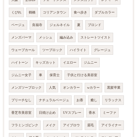
くびれ
鶴橋
コリアンタウン
食べ歩き
ダブルカラー
ベージュ
良福寺
ジェルネイル
夏
ブロンド
メンズパーマ
メッシュ
編み込み
ストレートツイスト
ウェーブカール
ツーブロック
ハイライト
グレージュ
ハイトーン
キッズカット
イエロー
ジムニー
ジムニー女子
車
保育士
子供と行ける美容室
メンズツーブロック
人気
オンカラー
wカラー
黒髪卒業
ブリーチなし
ナチュラルベージュ
お香
癒し
リラックス
香芝市美容室
日焼け止め
UVスプレー
香水
ミーファ
フラミンゴピンク
メイク
アイブロウ
眉毛
アイライナー