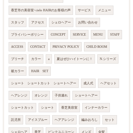
香芝市の美容室･cielo HAIRのお客様の声
サービス
メニュー
スタッフ
アクセス
シェロヘアー
お問い合わせ
プライバシーポリシー
CONCEPT
SERVICE
MENU
STAFF
ACCESS
CONTACT
PRIVACY POLICY
CHILD ROOM
ブリーチ
カラー
a
夏はぜひハイトーンに！
N.シリーズ
裾カラー
HAIR SET
ショート ショートカット ショートヘアー
成人式
ヘアセット
ヘアレンジ
オレンジ
子供連れ
ショートヘアー
ショートカット
ショート
香芝美容室
インナーカラー
託児所
アイスブルー
ヘアアレンジ
編みおろし
セット
シェロヘア
香芝
ピンクユニコーン
メンズ
金髪