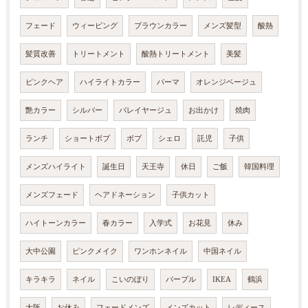
フェード
ウィービング
ブラウンカラー
メンズ髪型
酸熱
髪質改善
トリートメント
酸熱トリートメント
美髪
ピンクヘア
ハイライトカラー
パーマ
オレンジベージュ
艶カラー
シルバー
バレイヤージュ
お出かけ
焼肉
ランチ
ショートボブ
ボブ
シェロ
託児
子供
メンズハイライト
誕生日
天王寺
休日
ご飯
韓国料理
メンズフェード
ヘアドネーション
子供カット
ハイトーンカラー
春カラー
入学式
お花見
休み
大中公園
ピンクメイク
ワンホンネイル
中国ネイル
キラキラ
ネイル
こいのぼり
パープル
IKEA
鶴浜
大阪
お休み
フェードメンズ
メンズカット
レディース