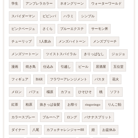
学生
アンブレラカラー
ネオングリーン
ウォーターワールド
スパイダーマン
ビビンバ
ハラミ
シンプル
ピンクベージュ
さくら
ブルーエクステ
サーモン丼
チューリップ
1人飲み
メンズハイトーン
メンズブリーチ
メンズツートーン
ツイストスパイラル
きりっぱなし
ジョジョ
漫画
焼き鳥
仕込み
引越し
ビール
居酒屋
五位堂
フィギュア
BAR
フラワーアレンジメント
パスタ
花火
メロン
パフェ
橿原
カフェ
ひそひそ
桃
ソフト
紅茶
柏原
抜きっぱ金髪
お祭り
ringoringo
りんご飴
カラースプレー
ブルーヘア
ロング
バナナスプリット
ダイナー
八尾
カフェチャレンジャー88
姪
お盆休み