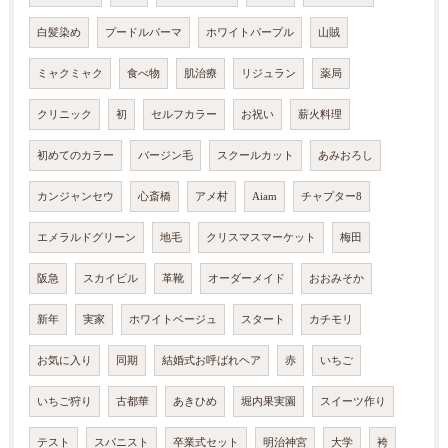
白髪染め
プードルパーマ
ホワイトパープル
山賊
ミャクミャク
食べ物
肌治療
リジュラン
薬局
クリニック
初
セルフカラー
お祝い
薪火料理
初めてのカラー
バージン毛
スクールカット
あみおろし
カンジャンセウ
心斎橋
アメ村
Aiam
チャプター8
エメラルドグリーン
地毛
クリスマスマーケット
梅田
阪急
スカイビル
革靴
オーダーメイド
おおみそか
新年
実家
ホワイトベージュ
スタート
カチモリ
お気に入り
同期
結婚式お呼ばれヘア
赤
いちご
いちご狩り
古都華
あきひめ
堀内果実園
スイーツ作り
テスト
スパニスト
卒業式セット
明治神宮
大学
袴