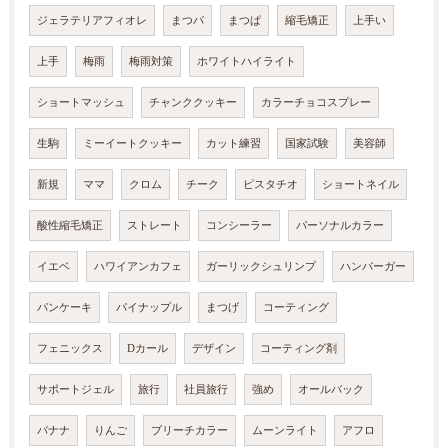
ジェラテリアフィオレ
まつパ
まつぱ
縮毛矯正
上手い
上手
梅雨
梅雨対策
ホワイトハイライト
ショートマッシュ
チャンククッキー
カラーチョコスプレー
生駒
ミーイートクッキー
カット練習
国家試験
美容師
新規
ママ
クロム
チーク
ピスタチオ
ショートネイル
酸性縮毛矯正
ストレート
コンシーラー
パーソナルカラー
イエベ
ハワイアンカフェ
ガーリックシュリンプ
ハンバーガー
パンケーキ
パイナップル
まつげ
コーティング
フェニックス
Dカール
デザイン
コーティング剤
サポートジェル
旅行
社員旅行
強め
オールバック
バナナ
りんご
ブリーチカラー
ムーンライト
アフロ