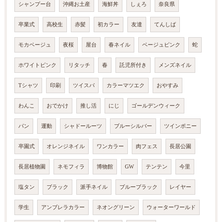
シャンプー台
沖縄お土産
海鮮丼
しぇろ
奈良県
卒業式
高校生
赤髪
初カラー
友達
てんしば
モカベージュ
夜桜
屋台
春ネイル
ベージュピンク
蛇
ホワイトピンク
リタッチ
春
託児所付き
メンズネイル
Tシャツ
印刷
ツイスパ
カラーマツエク
おやすみ
わんこ
おでかけ
推し活
にじ
ゴールデンウィーク
パン
運動
シャドールーツ
ブルーシルバー
ツインポニー
卒園式
オレンジネイル
ワンカラー
肉フェス
長居公園
長居植物園
ネモフィラ
博物館
GW
テンテン
今里
塩タン
ブラック
派手ネイル
ブルーブラック
レイヤー
学生
アンブレラカラー
ネオングリーン
ウォーターワールド