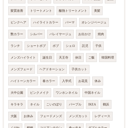
髪質改善
トリートメント
酸熱トリートメント
美髪
ピンクヘア
ハイライトカラー
パーマ
オレンジベージュ
艶カラー
シルバー
バレイヤージュ
お出かけ
焼肉
ランチ
ショートボブ
ボブ
シェロ
託児
子供
メンズハイライト
誕生日
天王寺
休日
ご飯
韓国料理
メンズフェード
ヘアドネーション
子供カット
ハイトーンカラー
春カラー
入学式
お花見
休み
大中公園
ピンクメイク
ワンホンネイル
中国ネイル
キラキラ
ネイル
こいのぼり
パープル
IKEA
鶴浜
大阪
お休み
フェードメンズ
メンズカット
レディース
くびれ
鶴橋
コリアンタウン
食べ歩き
ダブルカラー