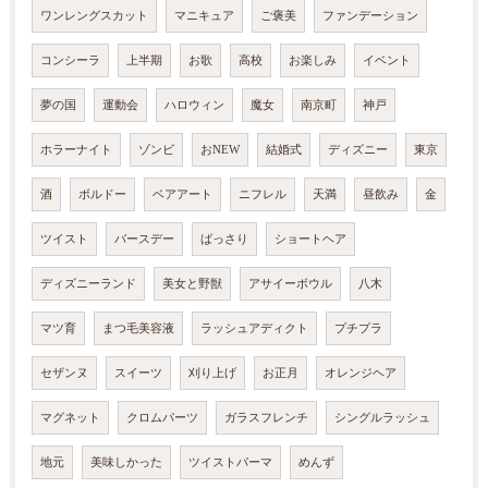
ワンレングスカット
マニキュア
ご褒美
ファンデーション
コンシーラ
上半期
お歌
高校
お楽しみ
イベント
夢の国
運動会
ハロウィン
魔女
南京町
神戸
ホラーナイト
ゾンビ
おNEW
結婚式
ディズニー
東京
酒
ボルドー
ベアアート
ニフレル
天満
昼飲み
金
ツイスト
バースデー
ばっさり
ショートヘア
ディズニーランド
美女と野獣
アサイーボウル
八木
マツ育
まつ毛美容液
ラッシュアディクト
プチプラ
セザンヌ
スイーツ
刈り上げ
お正月
オレンジヘア
マグネット
クロムパーツ
ガラスフレンチ
シングルラッシュ
地元
美味しかった
ツイストパーマ
めんず