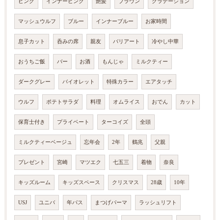
ピンク
インナーピンク
艶髪
ブラウン
グラデーション
マッシュウルフ
ブルー
インナーブルー
お家時間
息子カット
呑みの席
親友
バリアート
冷やし中華
おうちご飯
バー
お酒
もんじゃ
ミルクティー
ダークグレー
バイオレット
特殊カラー
エアタッチ
ウルフ
ポテトサラダ
料理
オムライス
おでん
カット
保育士付き
プライベート
ターコイズ
全頭
ミルクティーベージュ
忘年会
2年
鶴兆
父親
プレゼント
宮崎
マツエク
七五三
着物
奈良
キッズルーム
キッズスペース
クリスマス
28歳
10年
USJ
ユニバ
年パス
まつげパーマ
ラッシュリフト