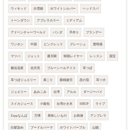
ウィキッド
白雪姫
ホワイトシルバー
ヘッドスパ
トーンダウン
アブレラカラー
ミディアム
アドベンチャーワールド
パンダ
手作り
ブランデー
ワンホン
中国
ピンクレッド
グレーシュ
透明感
マツパ
ジェット
通天閣
韓国レイヤー
レッスン
国宝
横浜流星
吉沢亮
ブルーシールアイス
耳つぼ
耳つぼジュエリー
肩こり
眼精疲労
恋の窪
耳ツボ
ジュエリー
あみこみ
台湾
アルル
ダージーパイ
スイカジュース
小籠包
台湾かき氷
SIRUP
ライブ
Zeppなんば
万博
美味しいもの
お刺身
アンブレラ
白髪染め
プードルパーマ
ホワイトパープル
山賊