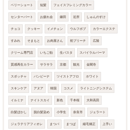
ベリーショート
短髪
フェイスフレミングカラー
センターパート
お疲れ会
鎌田
近所
しゅんのすけ
チョコ
クッキー
イメチェン
ウルフボブ
カラーエクステ
すみれ
そまもと
お肉屋さん
初ブリーチ
広陵
クリーム専門店
いちご飴
生パスタ
スパイラルパーマ
質感再生カラー
サラサラ
京都
観光
金閣寺
スポッチャ
バンビーナ
ツイストアフロ
ホワイト
スキンケア
アヌア
韓国
コスメ
ライトニングシステム
イルミナ
ナイトスカイ
新色
千本桜
大和高田
白髪ぼかし
脱白髪染め
小学生
奈良市
ジェラート
ジェラテリアフィオレ
まつパ
まつぱ
縮毛矯正
上手い