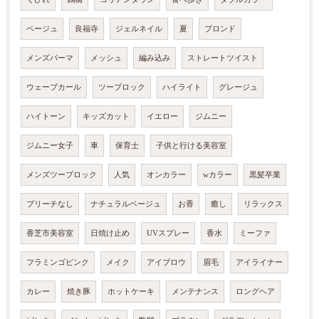
ベージュ
良福寺
ジェルネイル
夏
ブロンド
メンズパーマ
メッシュ
編み込み
ストレートツイスト
ウェーブカール
ツーブロック
ハイライト
グレージュ
ハイトーン
キッズカット
イエロー
ジムニー
ジムニー女子
車
保育士
子供と行ける美容室
メンズツーブロック
人気
オンカラー
wカラー
黒髪卒業
ブリーチなし
ナチュラルベージュ
お香
癒し
リラックス
香芝市美容室
日焼け止め
UVスプレー
香水
ミーファ
フラミンゴピンク
メイク
アイブロウ
眉毛
アイライナー
カレー
焼き豚
ホットケーキ
メンテナンス
ロングヘア