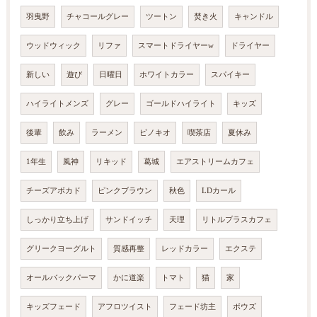
羽曳野
チャコールグレー
ツートン
焚き火
キャンドル
ウッドウィック
リファ
スマートドライヤーw
ドライヤー
新しい
遊び
日曜日
ホワイトカラー
スパイキー
ハイライトメンズ
グレー
ゴールドハイライト
キッズ
後輩
飲み
ラーメン
ピノキオ
喫茶店
夏休み
1年生
風神
リキッド
葛城
エアストリームカフェ
チーズアボカド
ピンクブラウン
秋色
LDカール
しっかり立ち上げ
サンドイッチ
天理
リトルプラスカフェ
グリークヨーグルト
質感再整
レッドカラー
エクステ
オールバックパーマ
かに道楽
トマト
猫
家
キッズフェード
アフロツイスト
フェード坊主
ボウズ