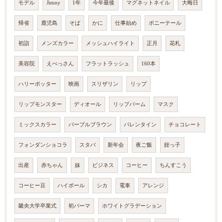
モデル
Jimny
1年
今年最後
マグネットネイル
大晦日
帰省
鹿児島
そば
かに
仕事始め
ポニーテール
初詣
メンズカラー
メッシュハイライト
正月
花札
美容院
えべっさん
フラットラッシュ
160本
ハリーポッター
映画
スリザリン
リップ
リップモンスター
ディオール
リップバーム
マスク
ミックスカラー
パープルブラウン
バレンタイン
チョコレート
フォンダンショコラ
スタバ
新年会
夜ご飯
姪っ子
出産
赤ちゃん
妹
ビジネス
コーヒー
ちんすこう
コーヒー豆
ハイボール
シカ
電車
アレンジ
畿央大学卒業式
初パーマ
ホワイトグラデーション