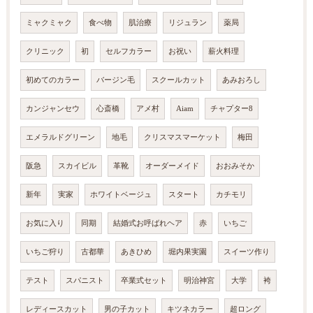
ミャクミャク
食べ物
肌治療
リジュラン
薬局
クリニック
初
セルフカラー
お祝い
薪火料理
初めてのカラー
バージン毛
スクールカット
あみおろし
カンジャンセウ
心斎橋
アメ村
Aiam
チャプター8
エメラルドグリーン
地毛
クリスマスマーケット
梅田
阪急
スカイビル
革靴
オーダーメイド
おおみそか
新年
実家
ホワイトベージュ
スタート
カチモリ
お気に入り
同期
結婚式お呼ばれヘア
赤
いちご
いちご狩り
古都華
あきひめ
堀内果実園
スイーツ作り
テスト
スパニスト
卒業式セット
明治神宮
大学
袴
レディースカット
男の子カット
キツネカラー
超ロング