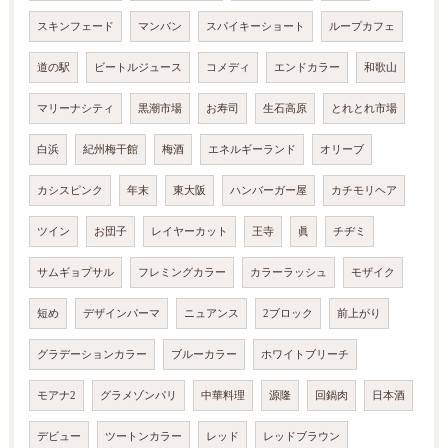
スキンフェード
マンバン
スパイキーショート
ループカフェ
道の駅
ビートルジュース
コメディ
エンドカラー
和歌山
マリーナシティ
黒潮市場
お寿司
生石高原
とれとれ市場
白浜
紀州梅干館
梅酒
エネルギーランド
オリーブ
カシスピンク
年末
東大阪
ハンバーガー屋
カチモリヘア
ツイン
お団子
レイヤーカット
王寺
眞
チヂミ
サムギョプサル
フレミングカラー
カラーラッシュ
モザイク
短め
デザインパーマ
ニュアンス
2ブロック
前上がり
グラデーションカラー
ブルーカラー
ホワイトブリーチ
モアナ2
グラメゾンパリ
中華料理
源隆
回鍋肉
日本酒
デビュー
ツートンカラー
レッド
レッドブラウン