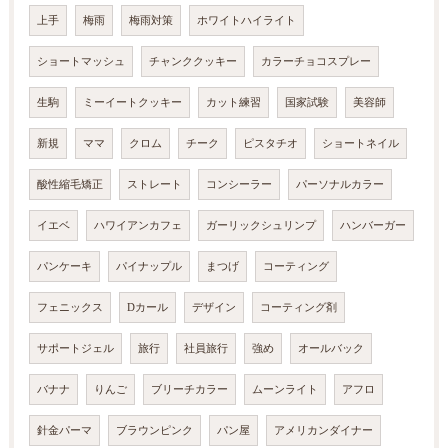
上手
梅雨
梅雨対策
ホワイトハイライト
ショートマッシュ
チャンククッキー
カラーチョコスプレー
生駒
ミーイートクッキー
カット練習
国家試験
美容師
新規
ママ
クロム
チーク
ピスタチオ
ショートネイル
酸性縮毛矯正
ストレート
コンシーラー
パーソナルカラー
イエベ
ハワイアンカフェ
ガーリックシュリンプ
ハンバーガー
パンケーキ
パイナップル
まつげ
コーティング
フェニックス
Dカール
デザイン
コーティング剤
サポートジェル
旅行
社員旅行
強め
オールバック
バナナ
りんご
ブリーチカラー
ムーンライト
アフロ
針金パーマ
ブラウンピンク
パン屋
アメリカンダイナー