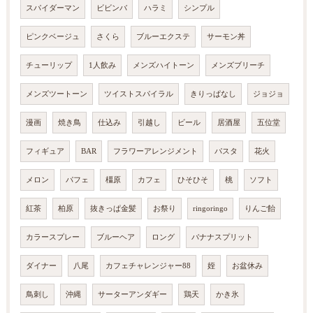
スパイダーマン
ビビンバ
ハラミ
シンプル
ピンクベージュ
さくら
ブルーエクステ
サーモン丼
チューリップ
1人飲み
メンズハイトーン
メンズブリーチ
メンズツートーン
ツイストスパイラル
きりっぱなし
ジョジョ
漫画
焼き鳥
仕込み
引越し
ビール
居酒屋
五位堂
フィギュア
BAR
フラワーアレンジメント
パスタ
花火
メロン
パフェ
橿原
カフェ
ひそひそ
桃
ソフト
紅茶
柏原
抜きっぱ金髪
お祭り
ringoringo
りんご飴
カラースプレー
ブルーヘア
ロング
バナナスプリット
ダイナー
八尾
カフェチャレンジャー88
姪
お盆休み
鳥刺し
沖縄
サーターアンダギー
鶏天
かき氷