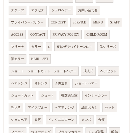
スタッフ
アクセス
シェロヘアー
お問い合わせ
プライバシーポリシー
CONCEPT
SERVICE
MENU
STAFF
ACCESS
CONTACT
PRIVACY POLICY
CHILD ROOM
ブリーチ
カラー
a
夏はぜひハイトーンに！
N.シリーズ
裾カラー
HAIR SET
ショート ショートカット ショートヘアー
成人式
ヘアセット
ヘアレンジ
オレンジ
子供連れ
ショートヘアー
ショートカット
ショート
香芝美容室
インナーカラー
託児所
アイスブルー
ヘアアレンジ
編みおろし
セット
シェロヘア
香芝
ピンクユニコーン
メンズ
金髪
フェード
ウィービング
ブラウンカラー
メンズ髪型
酸熱