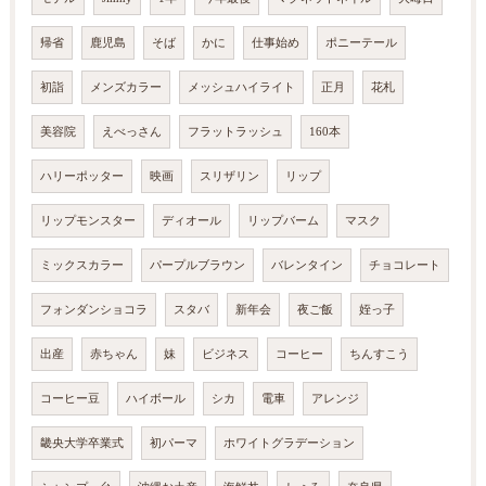
帰省
鹿児島
そば
かに
仕事始め
ポニーテール
初詣
メンズカラー
メッシュハイライト
正月
花札
美容院
えべっさん
フラットラッシュ
160本
ハリーポッター
映画
スリザリン
リップ
リップモンスター
ディオール
リップバーム
マスク
ミックスカラー
パープルブラウン
バレンタイン
チョコレート
フォンダンショコラ
スタバ
新年会
夜ご飯
姪っ子
出産
赤ちゃん
妹
ビジネス
コーヒー
ちんすこう
コーヒー豆
ハイボール
シカ
電車
アレンジ
畿央大学卒業式
初パーマ
ホワイトグラデーション