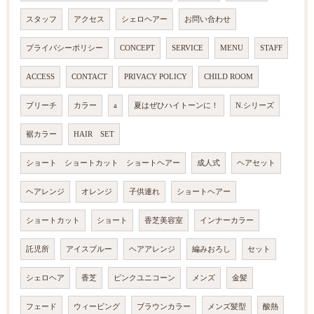
スタッフ
アクセス
シェロヘアー
お問い合わせ
プライバシーポリシー
CONCEPT
SERVICE
MENU
STAFF
ACCESS
CONTACT
PRIVACY POLICY
CHILD ROOM
ブリーチ
カラー
a
夏はぜひハイトーンに！
N.シリーズ
裾カラー
HAIR SET
ショート ショートカット ショートヘアー
成人式
ヘアセット
ヘアレンジ
オレンジ
子供連れ
ショートヘアー
ショートカット
ショート
香芝美容室
インナーカラー
託児所
アイスブルー
ヘアアレンジ
編みおろし
セット
シェロヘア
香芝
ピンクユニコーン
メンズ
金髪
フェード
ウィービング
ブラウンカラー
メンズ髪型
酸熱