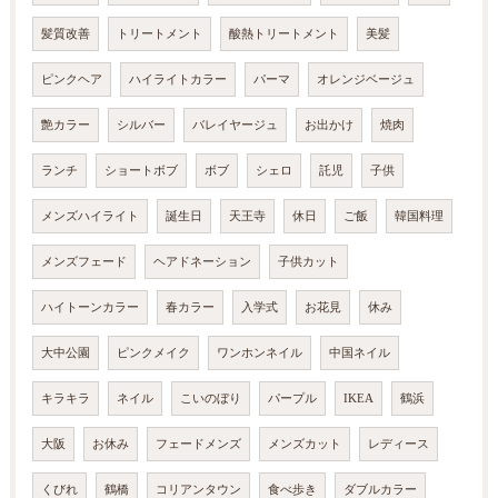
髪質改善
トリートメント
酸熱トリートメント
美髪
ピンクヘア
ハイライトカラー
パーマ
オレンジベージュ
艶カラー
シルバー
バレイヤージュ
お出かけ
焼肉
ランチ
ショートボブ
ボブ
シェロ
託児
子供
メンズハイライト
誕生日
天王寺
休日
ご飯
韓国料理
メンズフェード
ヘアドネーション
子供カット
ハイトーンカラー
春カラー
入学式
お花見
休み
大中公園
ピンクメイク
ワンホンネイル
中国ネイル
キラキラ
ネイル
こいのぼり
パープル
IKEA
鶴浜
大阪
お休み
フェードメンズ
メンズカット
レディース
くびれ
鶴橋
コリアンタウン
食べ歩き
ダブルカラー