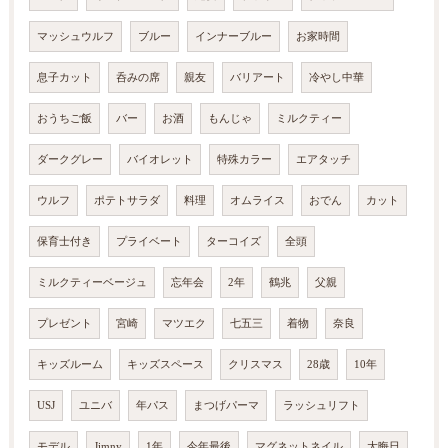
マッシュウルフ
ブルー
インナーブルー
お家時間
息子カット
呑みの席
親友
バリアート
冷やし中華
おうちご飯
バー
お酒
もんじゃ
ミルクティー
ダークグレー
バイオレット
特殊カラー
エアタッチ
ウルフ
ポテトサラダ
料理
オムライス
おでん
カット
保育士付き
プライベート
ターコイズ
全頭
ミルクティーベージュ
忘年会
2年
鶴兆
父親
プレゼント
宮崎
マツエク
七五三
着物
奈良
キッズルーム
キッズスペース
クリスマス
28歳
10年
USJ
ユニバ
年パス
まつげパーマ
ラッシュリフト
モデル
Jimny
1年
今年最後
マグネットネイル
大晦日