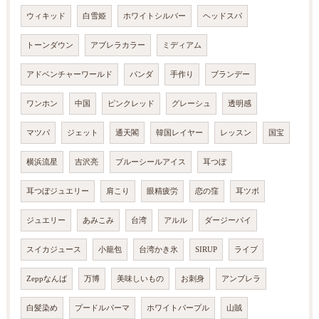
ウィキッド
白雪姫
ホワイトシルバー
ヘッドスパ
トーンダウン
アブレラカラー
ミディアム
アドベンチャーワールド
パンダ
手作り
ブランデー
ワンホン
中国
ピンクレッド
グレーシュ
透明感
マツパ
ジェット
通天閣
韓国レイヤー
レッスン
国宝
横浜流星
吉沢亮
ブルーシールアイス
耳つぼ
耳つぼジュエリー
肩こり
眼精疲労
恋の窪
耳ツボ
ジュエリー
あみこみ
台湾
アルル
ダージーパイ
スイカジュース
小籠包
台湾かき氷
SIRUP
ライブ
Zeppなんば
万博
美味しいもの
お刺身
アンブレラ
白髪染め
プードルパーマ
ホワイトパープル
山賊