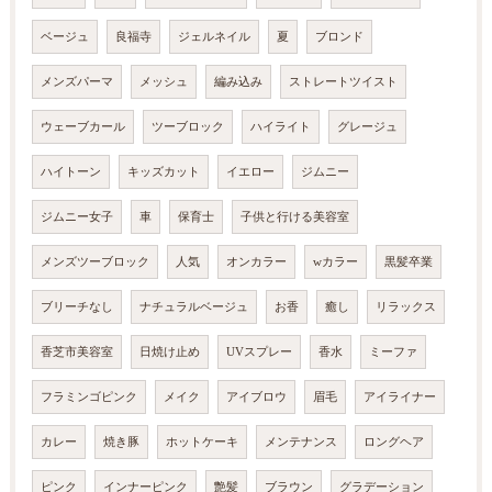
ベージュ
良福寺
ジェルネイル
夏
ブロンド
メンズパーマ
メッシュ
編み込み
ストレートツイスト
ウェーブカール
ツーブロック
ハイライト
グレージュ
ハイトーン
キッズカット
イエロー
ジムニー
ジムニー女子
車
保育士
子供と行ける美容室
メンズツーブロック
人気
オンカラー
wカラー
黒髪卒業
ブリーチなし
ナチュラルベージュ
お香
癒し
リラックス
香芝市美容室
日焼け止め
UVスプレー
香水
ミーファ
フラミンゴピンク
メイク
アイブロウ
眉毛
アイライナー
カレー
焼き豚
ホットケーキ
メンテナンス
ロングヘア
ピンク
インナーピンク
艶髪
ブラウン
グラデーション