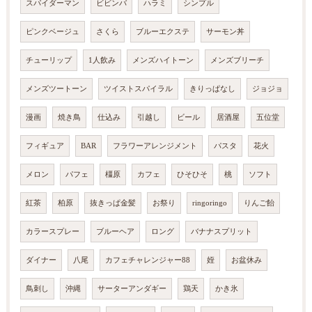
スパイダーマン
ビビンバ
ハラミ
シンプル
ピンクベージュ
さくら
ブルーエクステ
サーモン丼
チューリップ
1人飲み
メンズハイトーン
メンズブリーチ
メンズツートーン
ツイストスパイラル
きりっぱなし
ジョジョ
漫画
焼き鳥
仕込み
引越し
ビール
居酒屋
五位堂
フィギュア
BAR
フラワーアレンジメント
パスタ
花火
メロン
パフェ
橿原
カフェ
ひそひそ
桃
ソフト
紅茶
柏原
抜きっぱ金髪
お祭り
ringoringo
りんご飴
カラースプレー
ブルーヘア
ロング
バナナスプリット
ダイナー
八尾
カフェチャレンジャー88
姪
お盆休み
鳥刺し
沖縄
サーターアンダギー
鶏天
かき氷