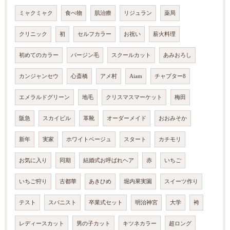
ミャクミャク
食べ物
肌治療
リジュラン
薬局
クリニック
初
セルフカラー
お祝い
薪火料理
初めてのカラー
バージン毛
スクールカット
あみおろし
カンジャンセウ
心斎橋
アメ村
Aiam
チャプター8
エメラルドグリーン
地毛
クリスマスマーケット
梅田
阪急
スカイビル
革靴
オーダーメイド
おおみそか
新年
実家
ホワイトベージュ
スタート
カチモリ
お気に入り
同期
結婚式お呼ばれヘア
赤
いちご
いちご狩り
古都華
あきひめ
堀内果実園
スイーツ作り
テスト
スパニスト
卒業式セット
明治神宮
大学
袴
レディースカット
男の子カット
キツネカラー
超ロング