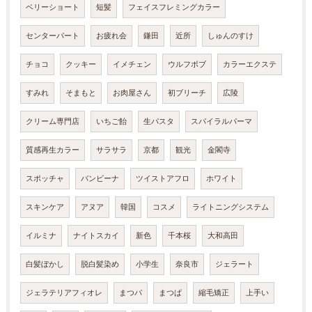
ベリーショート
短髪
フェイスフレミングカラー
センターパート
お疲れ会
鎌田
近所
しゅんのすけ
チョコ
クッキー
イメチェン
ウルフボブ
カラーエクステ
すみれ
そまもと
お肉屋さん
初ブリーチ
広陵
クリーム専門店
いちご飴
生パスタ
スパイラルパーマ
質感再生カラー
サラサラ
京都
観光
金閣寺
スポッチャ
バンビーナ
ツイストアフロ
ホワイト
スキンケア
アヌア
韓国
コスメ
ライトニングシステム
イルミナ
ナイトスカイ
新色
千本桜
大和高田
白髪ぼかし
脱白髪染め
小学生
奈良市
ジェラート
ジェラテリアフィオレ
まつパ
まつぱ
縮毛矯正
上手い