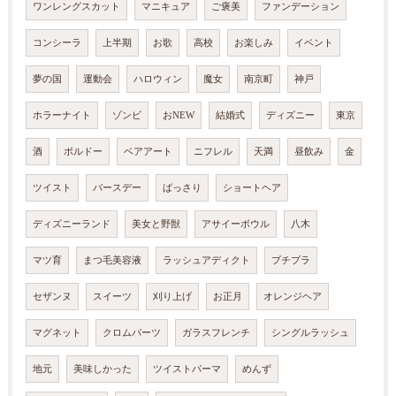
ワンレングスカット
マニキュア
ご褒美
ファンデーション
コンシーラ
上半期
お歌
高校
お楽しみ
イベント
夢の国
運動会
ハロウィン
魔女
南京町
神戸
ホラーナイト
ゾンビ
おNEW
結婚式
ディズニー
東京
酒
ボルドー
ベアアート
ニフレル
天満
昼飲み
金
ツイスト
バースデー
ばっさり
ショートヘア
ディズニーランド
美女と野獣
アサイーボウル
八木
マツ育
まつ毛美容液
ラッシュアディクト
プチプラ
セザンヌ
スイーツ
刈り上げ
お正月
オレンジヘア
マグネット
クロムパーツ
ガラスフレンチ
シングルラッシュ
地元
美味しかった
ツイストパーマ
めんず