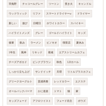
羽曳野
チャコールグレー
ツートン
焚き火
キャンドル
ウッドウィック
リファ
スマートドライヤーw
ドライヤー
新しい
遊び
日曜日
ホワイトカラー
スパイキー
ハイライトメンズ
グレー
ゴールドハイライト
キッズ
後輩
飲み
ラーメン
ピノキオ
喫茶店
夏休み
1年生
風神
リキッド
葛城
エアストリームカフェ
チーズアボカド
ピンクブラウン
秋色
LDカール
しっかり立ち上げ
サンドイッチ
天理
リトルプラスカフェ
グリークヨーグルト
質感再整
レッドカラー
エクステ
オールバックパーマ
かに道楽
トマト
猫
家
キッズフェード
アフロツイスト
フェード坊主
ボウズ