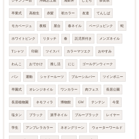
シャンプー台
沖縄お土産
海鮮丼
しぇろ
奈良県
卒業式
高校生
赤髪
初カラー
友達
てんしば
モカベージュ
夜桜
屋台
春ネイル
ベージュピンク
蛇
ホワイトピンク
リタッチ
春
託児所付き
メンズネイル
Tシャツ
印刷
ツイスパ
カラーマツエク
おやすみ
わんこ
おでかけ
推し活
にじ
ゴールデンウィーク
パン
運動
シャドールーツ
ブルーシルバー
ツインポニー
卒園式
オレンジネイル
ワンカラー
肉フェス
長居公園
長居植物園
ネモフィラ
博物館
GW
テンテン
今里
塩タン
ブラック
派手ネイル
ブルーブラック
レイヤー
学生
アンブレラカラー
ネオングリーン
ウォーターワールド