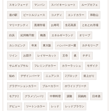
スキンフェード
マンバン
スパイキーショート
ループカフェ
道の駅
ビートルジュース
コメディ
エンドカラー
和歌山
マリーナシティ
黒潮市場
お寿司
生石高原
とれとれ市場
白浜
紀州梅干館
梅酒
エネルギーランド
オリーブ
カシスピンク
年末
東大阪
ハンバーガー屋
カチモリヘア
ツイン
お団子
レイヤーカット
王寺
眞
チヂミ
サムギョプサル
フレミングカラー
カラーラッシュ
モザイク
短め
デザインパーマ
ニュアンス
2ブロック
前上がり
グラデーションカラー
ブルーカラー
ホワイトブリーチ
モアナ2
グラメゾンパリ
中華料理
源隆
回鍋肉
日本酒
デビュー
ツートンカラー
レッド
レッドブラウン