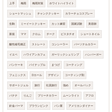
上手
梅雨
梅雨対策
ホワイトハイライト
ショートマッシュ
チャンククッキー
カラーチョコスプレー
生駒
ミーイートクッキー
カット練習
国家試験
美容師
新規
ママ
クロム
チーク
ピスタチオ
ショートネイル
酸性縮毛矯正
ストレート
コンシーラー
パーソナルカラー
イエベ
ハワイアンカフェ
ガーリックシュリンプ
ハンバーガー
パンケーキ
パイナップル
まつげ
コーティング
フェニックス
Dカール
デザイン
コーティング剤
サポートジェル
旅行
社員旅行
強め
オールバック
バナナ
りんご
ブリーチカラー
ムーンライト
アフロ
針金パーマ
ブラウンピンク
パン屋
アメリカンダイナー