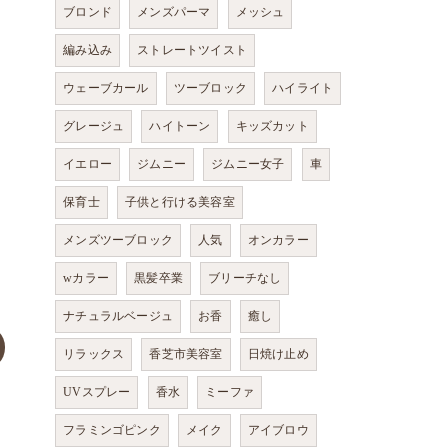
ブロンド
メンズパーマ
メッシュ
編み込み
ストレートツイスト
ウェーブカール
ツーブロック
ハイライト
グレージュ
ハイトーン
キッズカット
イエロー
ジムニー
ジムニー女子
車
保育士
子供と行ける美容室
メンズツーブロック
人気
オンカラー
wカラー
黒髪卒業
ブリーチなし
ナチュラルベージュ
お香
癒し
リラックス
香芝市美容室
日焼け止め
UVスプレー
香水
ミーファ
フラミンゴピンク
メイク
アイブロウ