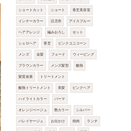
ショートカット
ショート
香芝美容室
インナーカラー
託児所
アイスブルー
ヘアアレンジ
編みおろし
セット
シェロヘア
香芝
ピンクユニコーン
メンズ
金髪
フェード
ウィービング
ブラウンカラー
メンズ髪型
酸熱
髪質改善
トリートメント
酸熱トリートメント
美髪
ピンクヘア
ハイライトカラー
パーマ
オレンジベージュ
艶カラー
シルバー
バレイヤージュ
お出かけ
焼肉
ランチ