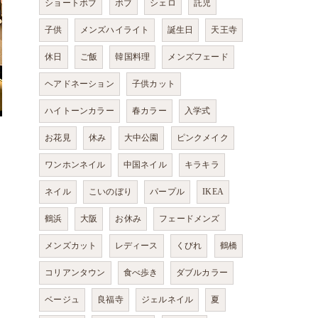
ショートボブ
ボブ
シェロ
託児
子供
メンズハイライト
誕生日
天王寺
休日
ご飯
韓国料理
メンズフェード
ヘアドネーション
子供カット
ハイトーンカラー
春カラー
入学式
お花見
休み
大中公園
ピンクメイク
ワンホンネイル
中国ネイル
キラキラ
ネイル
こいのぼり
パープル
IKEA
鶴浜
大阪
お休み
フェードメンズ
メンズカット
レディース
くびれ
鶴橋
コリアンタウン
食べ歩き
ダブルカラー
ベージュ
良福寺
ジェルネイル
夏