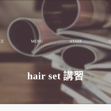
CE
MENU
STAFF
M
CUT
hair set 講習
PERM
STRAIGHT
COLOR