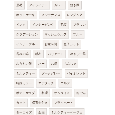
眉毛
アイライナー
カレー
焼き豚
ホットケーキ
メンテナンス
ロングヘア
ピンク
インナーピンク
艶髪
ブラウン
グラデーション
マッシュウルフ
ブルー
インナーブルー
お家時間
息子カット
呑みの席
親友
バリアート
冷やし中華
おうちご飯
バー
お酒
もんじゃ
ミルクティー
ダークグレー
バイオレット
特殊カラー
エアタッチ
ウルフ
ポテトサラダ
料理
オムライス
おでん
カット
保育士付き
プライベート
ターコイズ
全頭
ミルクティーベージュ