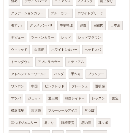
短め
デザインパーマ
ニュアンス
2ブロック
前上がり
グラデーションカラー
ブルーカラー
ホワイトブリーチ
モアナ2
グラメゾンパリ
中華料理
源隆
回鍋肉
日本酒
デビュー
ツートンカラー
レッド
レッドブラウン
ウィキッド
白雪姫
ホワイトシルバー
ヘッドスパ
トーンダウン
アブレラカラー
ミディアム
アドベンチャーワールド
パンダ
手作り
ブランデー
ワンホン
中国
ピンクレッド
グレーシュ
透明感
マツパ
ジェット
通天閣
韓国レイヤー
レッスン
国宝
横浜流星
吉沢亮
ブルーシールアイス
耳つぼ
耳つぼジュエリー
肩こり
眼精疲労
恋の窪
耳ツボ