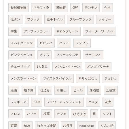
長居植物園
ネモフィラ
博物館
GW
テンテン
今里
塩タン
ブラック
派手ネイル
ブルーブラック
レイヤー
学生
アンブレラカラー
ネオングリーン
ウォーターワールド
スパイダーマン
ビビンバ
ハラミ
シンプル
ピンクベージュ
さくら
ブルーエクステ
サーモン丼
チューリップ
1人飲み
メンズハイトーン
メンズブリーチ
メンズツートーン
ツイストスパイラル
きりっぱなし
ジョジョ
漫画
焼き鳥
仕込み
引越し
ビール
居酒屋
五位堂
フィギュア
BAR
フラワーアレンジメント
パスタ
花火
メロン
パフェ
橿原
カフェ
ひそひそ
桃
ソフト
紅茶
柏原
抜きっぱ金髪
お祭り
ringoringo
りんご飴