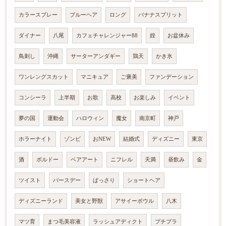
カラースプレー
ブルーヘア
ロング
バナナスプリット
ダイナー
八尾
カフェチャレンジャー88
姪
お盆休み
鳥刺し
沖縄
サーターアンダギー
鶏天
かき氷
ワンレングスカット
マニキュア
ご褒美
ファンデーション
コンシーラ
上半期
お歌
高校
お楽しみ
イベント
夢の国
運動会
ハロウィン
魔女
南京町
神戸
ホラーナイト
ゾンビ
おNEW
結婚式
ディズニー
東京
酒
ボルドー
ベアアート
ニフレル
天満
昼飲み
金
ツイスト
バースデー
ばっさり
ショートヘア
ディズニーランド
美女と野獣
アサイーボウル
八木
マツ育
まつ毛美容液
ラッシュアディクト
プチプラ