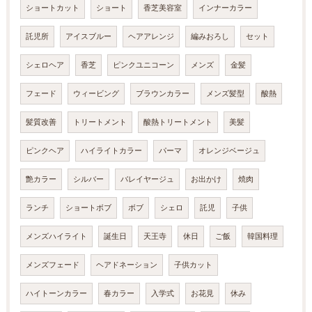
ショートカット
ショート
香芝美容室
インナーカラー
託児所
アイスブルー
ヘアアレンジ
編みおろし
セット
シェロヘア
香芝
ピンクユニコーン
メンズ
金髪
フェード
ウィービング
ブラウンカラー
メンズ髪型
酸熱
髪質改善
トリートメント
酸熱トリートメント
美髪
ピンクヘア
ハイライトカラー
パーマ
オレンジベージュ
艶カラー
シルバー
バレイヤージュ
お出かけ
焼肉
ランチ
ショートボブ
ボブ
シェロ
託児
子供
メンズハイライト
誕生日
天王寺
休日
ご飯
韓国料理
メンズフェード
ヘアドネーション
子供カット
ハイトーンカラー
春カラー
入学式
お花見
休み