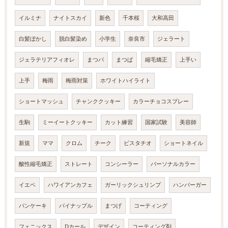
イルミナ
ナイトスカイ
新色
千本桜
大和高田
白髪ぼかし
脱白髪染め
小学生
奈良市
ジェラート
ジェラテリアフィオレ
まつパ
まつぱ
縮毛矯正
上手い
上手
梅雨
梅雨対策
ホワイトハイライト
ショートマッシュ
チャンククッキー
カラーチョコスプレー
生駒
ミーイートクッキー
カット練習
国家試験
美容師
新規
ママ
クロム
チーク
ピスタチオ
ショートネイル
酸性縮毛矯正
ストレート
コンシーラー
パーソナルカラー
イエベ
ハワイアンカフェ
ガーリックシュリンプ
ハンバーガー
パンケーキ
パイナップル
まつげ
コーティング
フェニックス
Dカール
デザイン
コーティング剤