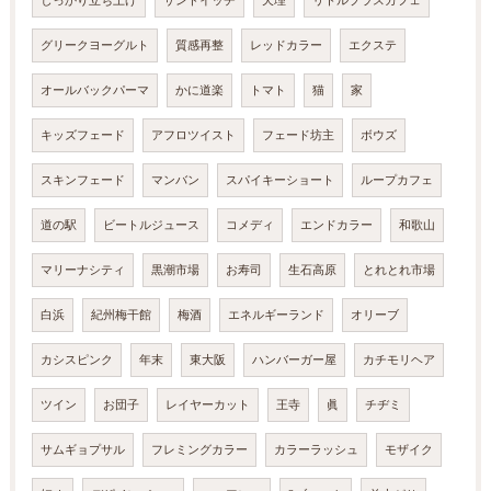
しっかり立ち上げ
サンドイッチ
天理
リトルプラスカフェ
グリークヨーグルト
質感再整
レッドカラー
エクステ
オールバックパーマ
かに道楽
トマト
猫
家
キッズフェード
アフロツイスト
フェード坊主
ボウズ
スキンフェード
マンバン
スパイキーショート
ループカフェ
道の駅
ビートルジュース
コメディ
エンドカラー
和歌山
マリーナシティ
黒潮市場
お寿司
生石高原
とれとれ市場
白浜
紀州梅干館
梅酒
エネルギーランド
オリーブ
カシスピンク
年末
東大阪
ハンバーガー屋
カチモリヘア
ツイン
お団子
レイヤーカット
王寺
眞
チヂミ
サムギョプサル
フレミングカラー
カラーラッシュ
モザイク