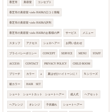
香芝市
美容室
コンセプト
香芝市の美容室･cielo HAIRの口コミ情報
香芝市の美容室･cielo HAIRの評判
香芝市の美容室･cielo HAIRのお客様の声
サービス
メニュー
スタッフ
アクセス
シェロヘアー
お問い合わせ
プライバシーポリシー
CONCEPT
SERVICE
MENU
STAFF
ACCESS
CONTACT
PRIVACY POLICY
CHILD ROOM
ブリーチ
カラー
a
夏はぜひハイトーンに！
N.シリーズ
裾カラー
HAIR SET
ショート ショートカット ショートヘアー
成人式
ヘアセット
ヘアレンジ
オレンジ
子供連れ
ショートヘアー