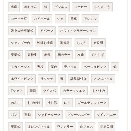
出産
赤ちゃん
妹
ビジネス
コーヒー
ちんすこう
コーヒー豆
ハイボール
シカ
電車
アレンジ
畿央大学卒業式
初パーマ
ホワイトグラデーション
シャンプー台
沖縄お土産
海鮮丼
しぇろ
奈良県
卒業式
高校生
赤髪
初カラー
友達
てんしば
モカベージュ
夜桜
屋台
春ネイル
ベージュピンク
蛇
ホワイトピンク
リタッチ
春
託児所付き
メンズネイル
Tシャツ
印刷
ツイスパ
カラーマツエク
おやすみ
わんこ
おでかけ
推し活
にじ
ゴールデンウィーク
パン
運動
シャドールーツ
ブルーシルバー
ツインポニー
卒園式
オレンジネイル
ワンカラー
肉フェス
長居公園