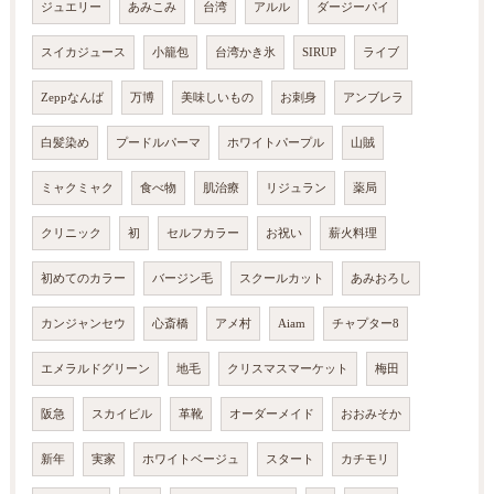
ジュエリー
あみこみ
台湾
アルル
ダージーパイ
スイカジュース
小籠包
台湾かき氷
SIRUP
ライブ
Zeppなんば
万博
美味しいもの
お刺身
アンブレラ
白髪染め
プードルパーマ
ホワイトパープル
山賊
ミャクミャク
食べ物
肌治療
リジュラン
薬局
クリニック
初
セルフカラー
お祝い
薪火料理
初めてのカラー
バージン毛
スクールカット
あみおろし
カンジャンセウ
心斎橋
アメ村
Aiam
チャプター8
エメラルドグリーン
地毛
クリスマスマーケット
梅田
阪急
スカイビル
革靴
オーダーメイド
おおみそか
新年
実家
ホワイトベージュ
スタート
カチモリ