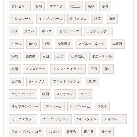
プレゼント
宮崎
マツエク
七五三
着物
奈良
キッズルーム
キッズスペース
クリスマス
28歳
10年
USJ
ユニバ
年パス
まつげパーマ
ラッシュリフト
モデル
Jimny
1年
今年最後
マグネットネイル
大晦日
帰省
鹿児島
そば
かに
仕事始め
ポニーテール
初詣
メンズカラー
メッシュハイライト
正月
花札
美容院
えべっさん
フラットラッシュ
160本
ハリーポッター
映画
スリザリン
リップ
リップモンスター
ディオール
リップバーム
マスク
ミックスカラー
パープルブラウン
バレンタイン
チョコレート
フォンダンショコラ
スタバ
新年会
夜ご飯
姪っ子