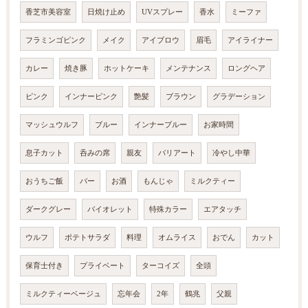
香芝市美容室
日焼け止め
UVスプレー
香水
ミーファ
フラミンゴピンク
メイク
アイブロウ
眉毛
アイライナー
カレー
焼き豚
ホットケーキ
メンテナンス
ロングヘア
ピンク
インナーピンク
艶髪
ブラウン
グラデーション
マッシュウルフ
ブルー
インナーブルー
お家時間
息子カット
呑みの席
親友
バリアート
冷やし中華
おうちご飯
バー
お酒
もんじゃ
ミルクティー
ダークグレー
バイオレット
特殊カラー
エアタッチ
ウルフ
ポテトサラダ
料理
オムライス
おでん
カット
保育士付き
プライベート
ターコイズ
全頭
ミルクティーベージュ
忘年会
2年
鶴兆
父親