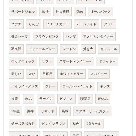
サポートジェル
旅行
社員旅行
強め
オールバック
バナナ
りんご
ブリーチカラー
ムーンライト
アフロ
針金パーマ
ブラウンピンク
パン屋
アメリカンダイナー
羽曳野
チャコールグレー
ツートン
焚き火
キャンドル
ウッドウィック
リファ
スマートドライヤーw
ドライヤー
新しい
遊び
日曜日
ホワイトカラー
スパイキー
ハイライトメンズ
グレー
ゴールドハイライト
キッズ
後輩
飲み
ラーメン
ピノキオ
喫茶店
夏休み
1年生
風神
リキッド
葛城
エアストリームカフェ
チーズアボカド
ピンクブラウン
秋色
LDカール