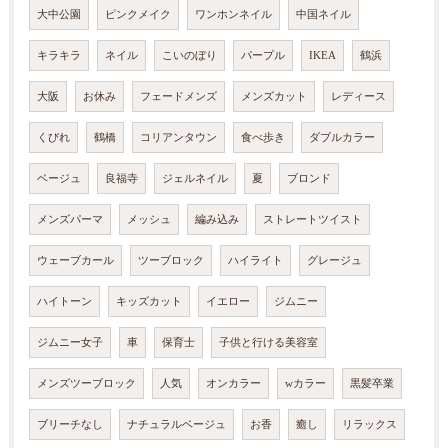
大中公園
ピンクメイク
ワンホンネイル
中国ネイル
キラキラ
ネイル
こいのぼり
パープル
IKEA
鶴浜
大阪
お休み
フェードメンズ
メンズカット
レディース
くびれ
鶴橋
コリアンタウン
食べ歩き
ダブルカラー
ベージュ
良福寺
ジェルネイル
夏
ブロンド
メンズパーマ
メッシュ
編み込み
ストレートツイスト
ウェーブカール
ツーブロック
ハイライト
グレージュ
ハイトーン
キッズカット
イエロー
ジムニー
ジムニー女子
車
保育士
子供と行ける美容室
メンズツーブロック
人気
オンカラー
wカラー
黒髪卒業
ブリーチなし
ナチュラルベージュ
お香
癒し
リラックス