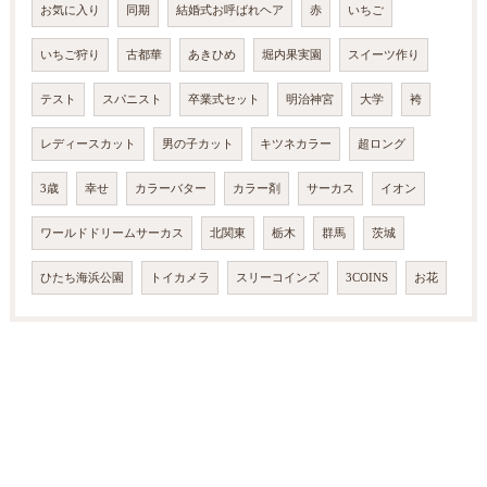
お気に入り
同期
結婚式お呼ばれヘア
赤
いちご
いちご狩り
古都華
あきひめ
堀内果実園
スイーツ作り
テスト
スパニスト
卒業式セット
明治神宮
大学
袴
レディースカット
男の子カット
キツネカラー
超ロング
3歳
幸せ
カラーバター
カラー剤
サーカス
イオン
ワールドドリームサーカス
北関東
栃木
群馬
茨城
ひたち海浜公園
トイカメラ
スリーコインズ
3COINS
お花