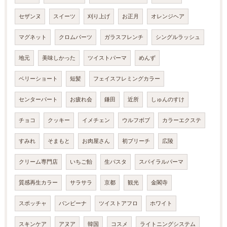
セザンヌ
スイーツ
刈り上げ
お正月
オレンジヘア
マグネット
クロムパーツ
ガラスフレンチ
シングルラッシュ
地元
美味しかった
ツイストパーマ
めんず
ベリーショート
短髪
フェイスフレミングカラー
センターパート
お疲れ会
鎌田
近所
しゅんのすけ
チョコ
クッキー
イメチェン
ウルフボブ
カラーエクステ
すみれ
そまもと
お肉屋さん
初ブリーチ
広陵
クリーム専門店
いちご飴
生パスタ
スパイラルパーマ
質感再生カラー
サラサラ
京都
観光
金閣寺
スポッチャ
バンビーナ
ツイストアフロ
ホワイト
スキンケア
アヌア
韓国
コスメ
ライトニングシステム