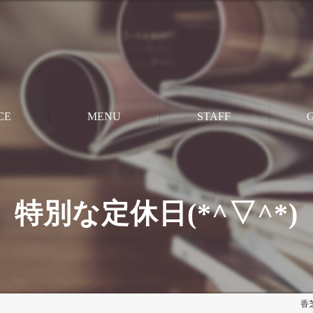
CE
MENU
STAFF
M
CUT
特別な定休日(*^▽^*)
PERM
STRAIGHT
COLOR
香芝