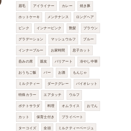
眉毛
アイライナー
カレー
焼き豚
ホットケーキ
メンテナンス
ロングヘア
ピンク
インナーピンク
艶髪
ブラウン
グラデーション
マッシュウルフ
ブルー
インナーブルー
お家時間
息子カット
呑みの席
親友
バリアート
冷やし中華
おうちご飯
バー
お酒
もんじゃ
ミルクティー
ダークグレー
バイオレット
特殊カラー
エアタッチ
ウルフ
ポテトサラダ
料理
オムライス
おでん
カット
保育士付き
プライベート
ターコイズ
全頭
ミルクティーベージュ