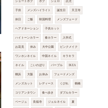
ショートボブ
ボブ
シェロ
託児
子供
メンズハイライト
誕生日
天王寺
休日
ご飯
韓国料理
メンズフェード
ヘアドネーション
子供カット
ハイトーンカラー
春カラー
入学式
お花見
休み
大中公園
ピンクメイク
ワンホンネイル
中国ネイル
キラキラ
ネイル
こいのぼり
パープル
IKEA
鶴浜
大阪
お休み
フェードメンズ
メンズカット
レディース
くびれ
鶴橋
コリアンタウン
食べ歩き
ダブルカラー
ベージュ
良福寺
ジェルネイル
夏