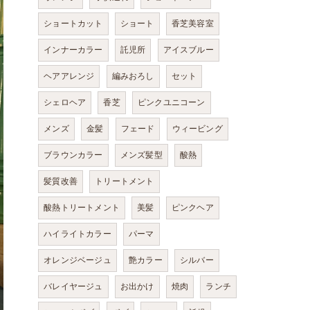
ショートカット
ショート
香芝美容室
インナーカラー
託児所
アイスブルー
ヘアアレンジ
編みおろし
セット
シェロヘア
香芝
ピンクユニコーン
メンズ
金髪
フェード
ウィービング
ブラウンカラー
メンズ髪型
酸熱
髪質改善
トリートメント
酸熱トリートメント
美髪
ピンクヘア
ハイライトカラー
パーマ
オレンジベージュ
艶カラー
シルバー
バレイヤージュ
お出かけ
焼肉
ランチ