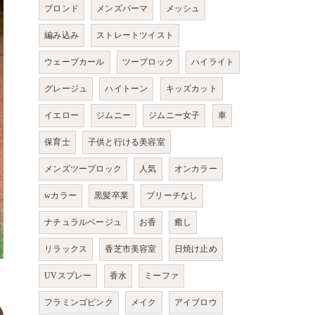
ブロンド
メンズパーマ
メッシュ
編み込み
ストレートツイスト
ウェーブカール
ツーブロック
ハイライト
グレージュ
ハイトーン
キッズカット
イエロー
ジムニー
ジムニー女子
車
保育士
子供と行ける美容室
メンズツーブロック
人気
オンカラー
wカラー
黒髪卒業
ブリーチなし
ナチュラルベージュ
お香
癒し
リラックス
香芝市美容室
日焼け止め
UVスプレー
香水
ミーファ
フラミンゴピンク
メイク
アイブロウ