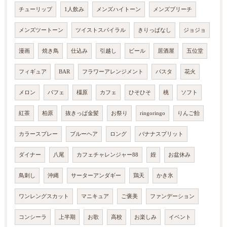
チューリップ
1人飲み
メンズハイトーン
メンズブリーチ
メンズツートーン
ツイストスパイラル
きりっぱなし
ジョジョ
漫画
焼き鳥
仕込み
引越し
ビール
居酒屋
五位堂
フィギュア
BAR
フラワーアレンジメント
パスタ
花火
メロン
パフェ
橿原
カフェ
ひそひそ
桃
ソフト
紅茶
柏原
抜きっぱ金髪
お祭り
ringoringo
りんご飴
カラースプレー
ブルーヘア
ロング
バナナスプリット
ダイナー
八尾
カフェチャレンジャー88
姪
お盆休み
鳥刺し
沖縄
サーターアンダギー
鶏天
かき氷
ワンレングスカット
マニキュア
ご褒美
ファンデーション
コンシーラ
上半期
お歌
高校
お楽しみ
イベント