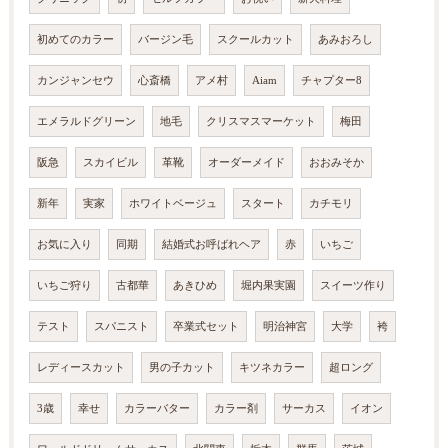
初めてのカラー
バージン毛
スクールカット
あみおろし
カンジャンセウ
心斎橋
アメ村
Aiam
チャプター8
エメラルドグリーン
地毛
クリスマスマーケット
梅田
阪急
スカイビル
革靴
オーダーメイド
おおみそか
新年
実家
ホワイトベージュ
スタート
カチモリ
お気に入り
同期
結婚式お呼ばれヘア
赤
いちご
いちご狩り
古都華
あきひめ
堀内果実園
スイーツ作り
テスト
スパニスト
卒業式セット
明治神宮
大学
袴
レディースカット
男の子カット
キツネカラー
超ロング
3歳
幸せ
カラーバター
カラー剤
サーカス
イオン