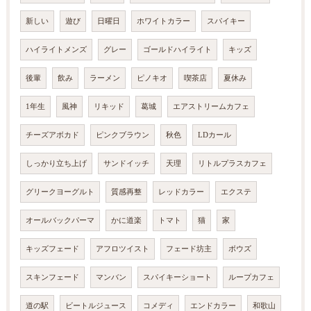
新しい
遊び
日曜日
ホワイトカラー
スパイキー
ハイライトメンズ
グレー
ゴールドハイライト
キッズ
後輩
飲み
ラーメン
ピノキオ
喫茶店
夏休み
1年生
風神
リキッド
葛城
エアストリームカフェ
チーズアボカド
ピンクブラウン
秋色
LDカール
しっかり立ち上げ
サンドイッチ
天理
リトルプラスカフェ
グリークヨーグルト
質感再整
レッドカラー
エクステ
オールバックパーマ
かに道楽
トマト
猫
家
キッズフェード
アフロツイスト
フェード坊主
ボウズ
スキンフェード
マンバン
スパイキーショート
ループカフェ
道の駅
ビートルジュース
コメディ
エンドカラー
和歌山