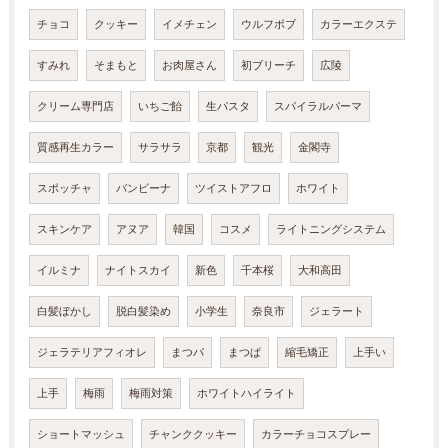
チョコ
クッキー
イメチェン
ウルフボブ
カラーエクステ
すみれ
そまもと
お肉屋さん
初ブリーチ
広陵
クリーム専門店
いちご飴
生パスタ
スパイラルパーマ
質感再生カラー
サラサラ
京都
観光
金閣寺
スポッチャ
バンビーナ
ツイストアフロ
ホワイト
スキンケア
アヌア
韓国
コスメ
ライトニングシステム
イルミナ
ナイトスカイ
新色
千本桜
大和高田
白髪ぼかし
脱白髪染め
小学生
奈良市
ジェラート
ジェラテリアフィオレ
まつパ
まつぱ
縮毛矯正
上手い
上手
梅雨
梅雨対策
ホワイトハイライト
ショートマッシュ
チャンククッキー
カラーチョコスプレー