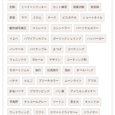
生駒
ミーイートクッキー
カット練習
国家試験
美容師
新規
ママ
クロム
チーク
ピスタチオ
ショートネイル
酸性縮毛矯正
ストレート
コンシーラー
パーソナルカラー
イエベ
ハワイアンカフェ
ガーリックシュリンプ
ハンバーガー
パンケーキ
パイナップル
まつげ
コーティング
フェニックス
Dカール
デザイン
コーティング剤
サポートジェル
旅行
社員旅行
強め
オールバック
バナナ
りんご
ブリーチカラー
ムーンライト
アフロ
針金パーマ
ブラウンピンク
パン屋
アメリカンダイナー
羽曳野
チャコールグレー
ツートン
焚き火
キャンドル
ウッドウィック
リファ
スマートドライヤーw
ドライヤー