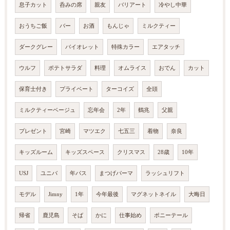
息子カット
呑みの席
親友
バリアート
冷やし中華
おうちご飯
バー
お酒
もんじゃ
ミルクティー
ダークグレー
バイオレット
特殊カラー
エアタッチ
ウルフ
ポテトサラダ
料理
オムライス
おでん
カット
保育士付き
プライベート
ターコイズ
全頭
ミルクティーベージュ
忘年会
2年
鶴兆
父親
プレゼント
宮崎
マツエク
七五三
着物
奈良
キッズルーム
キッズスペース
クリスマス
28歳
10年
USJ
ユニバ
年パス
まつげパーマ
ラッシュリフト
モデル
Jimny
1年
今年最後
マグネットネイル
大晦日
帰省
鹿児島
そば
かに
仕事始め
ポニーテール