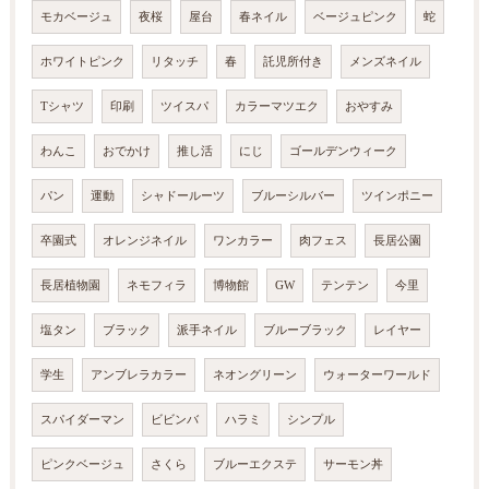
モカベージュ
夜桜
屋台
春ネイル
ベージュピンク
蛇
ホワイトピンク
リタッチ
春
託児所付き
メンズネイル
Tシャツ
印刷
ツイスパ
カラーマツエク
おやすみ
わんこ
おでかけ
推し活
にじ
ゴールデンウィーク
パン
運動
シャドールーツ
ブルーシルバー
ツインポニー
卒園式
オレンジネイル
ワンカラー
肉フェス
長居公園
長居植物園
ネモフィラ
博物館
GW
テンテン
今里
塩タン
ブラック
派手ネイル
ブルーブラック
レイヤー
学生
アンブレラカラー
ネオングリーン
ウォーターワールド
スパイダーマン
ビビンバ
ハラミ
シンプル
ピンクベージュ
さくら
ブルーエクステ
サーモン丼