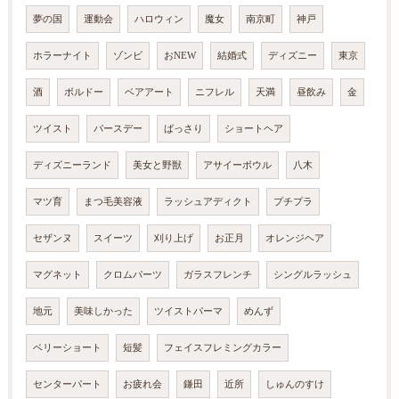
夢の国
運動会
ハロウィン
魔女
南京町
神戸
ホラーナイト
ゾンビ
おNEW
結婚式
ディズニー
東京
酒
ボルドー
ベアアート
ニフレル
天満
昼飲み
金
ツイスト
バースデー
ばっさり
ショートヘア
ディズニーランド
美女と野獣
アサイーボウル
八木
マツ育
まつ毛美容液
ラッシュアディクト
プチプラ
セザンヌ
スイーツ
刈り上げ
お正月
オレンジヘア
マグネット
クロムパーツ
ガラスフレンチ
シングルラッシュ
地元
美味しかった
ツイストパーマ
めんず
ベリーショート
短髪
フェイスフレミングカラー
センターパート
お疲れ会
鎌田
近所
しゅんのすけ