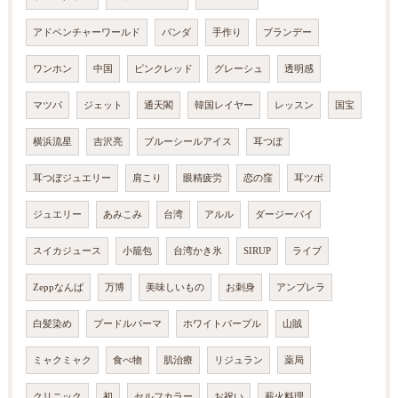
アドベンチャーワールド
パンダ
手作り
ブランデー
ワンホン
中国
ピンクレッド
グレーシュ
透明感
マツパ
ジェット
通天閣
韓国レイヤー
レッスン
国宝
横浜流星
吉沢亮
ブルーシールアイス
耳つぼ
耳つぼジュエリー
肩こり
眼精疲労
恋の窪
耳ツボ
ジュエリー
あみこみ
台湾
アルル
ダージーパイ
スイカジュース
小籠包
台湾かき氷
SIRUP
ライブ
Zeppなんば
万博
美味しいもの
お刺身
アンブレラ
白髪染め
プードルパーマ
ホワイトパープル
山賊
ミャクミャク
食べ物
肌治療
リジュラン
薬局
クリニック
初
セルフカラー
お祝い
薪火料理