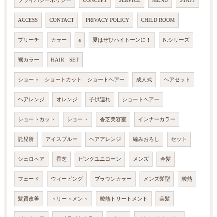
プライバシーポリシー
CONCEPT
SERVICE
MENU
STAFF
ACCESS
CONTACT
PRIVACY POLICY
CHILD ROOM
ブリーチ
カラー
a
夏はぜひハイトーンに！
N.シリーズ
裾カラー
HAIR SET
ショート ショートカット ショートヘアー
成人式
ヘアセット
ヘアレンジ
オレンジ
子供連れ
ショートヘアー
ショートカット
ショート
香芝美容室
インナーカラー
託児所
アイスブルー
ヘアアレンジ
編みおろし
セット
シェロヘア
香芝
ピンクユニコーン
メンズ
金髪
フェード
ウィービング
ブラウンカラー
メンズ髪型
酸熱
髪質改善
トリートメント
酸熱トリートメント
美髪