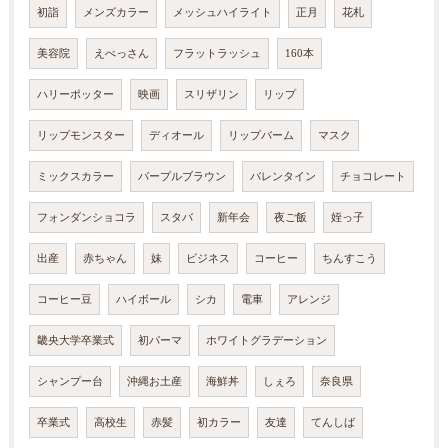
初詣
メンズカラー
メッシュハイライト
正月
花札
美容院
えべっさん
フラットラッシュ
160本
ハリーポッター
映画
スリザリン
リップ
リップモンスター
ディオール
リップバーム
マスク
ミックスカラー
パープルブラウン
バレンタイン
チョコレート
フォンダンショコラ
スタバ
新年会
夜ご飯
姪っ子
出産
赤ちゃん
妹
ビジネス
コーヒー
ちんすこう
コーヒー豆
ハイボール
シカ
電車
アレンジ
畿央大学卒業式
初パーマ
ホワイトグラデーション
シャンプー台
沖縄お土産
海鮮丼
しぇろ
奈良県
卒業式
高校生
赤髪
初カラー
友達
てんしば