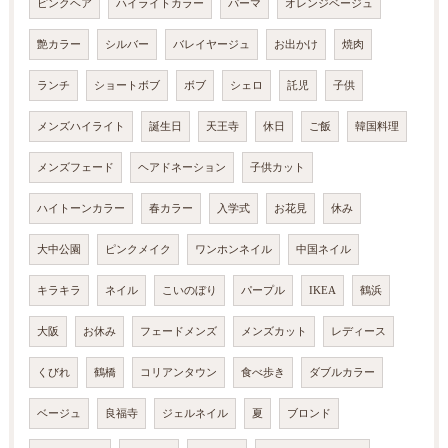
ピンクヘア
ハイライトカラー
パーマ
オレンジベージュ
艶カラー
シルバー
バレイヤージュ
お出かけ
焼肉
ランチ
ショートボブ
ボブ
シェロ
託児
子供
メンズハイライト
誕生日
天王寺
休日
ご飯
韓国料理
メンズフェード
ヘアドネーション
子供カット
ハイトーンカラー
春カラー
入学式
お花見
休み
大中公園
ピンクメイク
ワンホンネイル
中国ネイル
キラキラ
ネイル
こいのぼり
パープル
IKEA
鶴浜
大阪
お休み
フェードメンズ
メンズカット
レディース
くびれ
鶴橋
コリアンタウン
食べ歩き
ダブルカラー
ベージュ
良福寺
ジェルネイル
夏
ブロンド