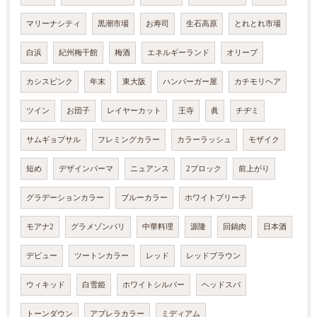
マリーナシティ
黒潮市場
お寿司
生石高原
とれとれ市場
白浜
紀州梅干館
梅酒
エネルギーランド
オリーブ
カシスピンク
年末
東大阪
ハンバーガー屋
カチモリヘア
ツイン
お団子
レイヤーカット
王寺
眞
チヂミ
サムギョプサル
フレミングカラー
カラーラッシュ
モザイク
短め
デザインパーマ
ニュアンス
2ブロック
前上がり
グラデーションカラー
ブルーカラー
ホワイトブリーチ
モアナ2
グラメゾンパリ
中華料理
源隆
回鍋肉
日本酒
デビュー
ツートンカラー
レッド
レッドブラウン
ウィキッド
白雪姫
ホワイトシルバー
ヘッドスパ
トーンダウン
アブレラカラー
ミディアム