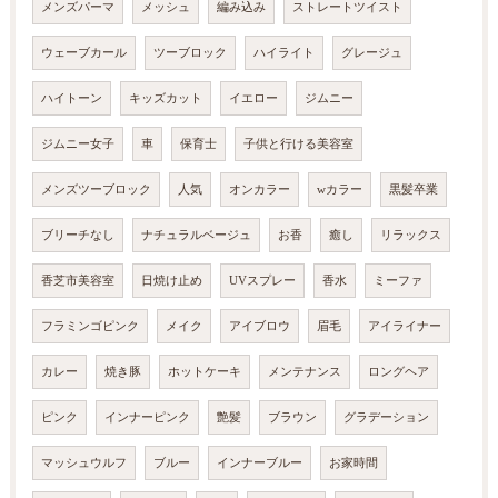
メンズパーマ
メッシュ
編み込み
ストレートツイスト
ウェーブカール
ツーブロック
ハイライト
グレージュ
ハイトーン
キッズカット
イエロー
ジムニー
ジムニー女子
車
保育士
子供と行ける美容室
メンズツーブロック
人気
オンカラー
wカラー
黒髪卒業
ブリーチなし
ナチュラルベージュ
お香
癒し
リラックス
香芝市美容室
日焼け止め
UVスプレー
香水
ミーファ
フラミンゴピンク
メイク
アイブロウ
眉毛
アイライナー
カレー
焼き豚
ホットケーキ
メンテナンス
ロングヘア
ピンク
インナーピンク
艶髪
ブラウン
グラデーション
マッシュウルフ
ブルー
インナーブルー
お家時間