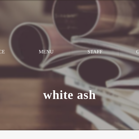
CE
MENU
STAFF
M
CUT
white ash
PERM
STRAIGHT
COLOR