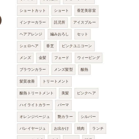
ショートカット
ショート
香芝美容室
インナーカラー
託児所
アイスブルー
ヘアアレンジ
編みおろし
セット
シェロヘア
香芝
ピンクユニコーン
メンズ
金髪
フェード
ウィービング
ブラウンカラー
メンズ髪型
酸熱
髪質改善
トリートメント
酸熱トリートメント
美髪
ピンクヘア
ハイライトカラー
パーマ
オレンジベージュ
艶カラー
シルバー
バレイヤージュ
お出かけ
焼肉
ランチ