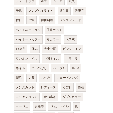
ショートボブ
ボブ
シェロ
託児
子供
メンズハイライト
誕生日
天王寺
休日
ご飯
韓国料理
メンズフェード
ヘアドネーション
子供カット
ハイトーンカラー
春カラー
入学式
お花見
休み
大中公園
ピンクメイク
ワンホンネイル
中国ネイル
キラキラ
ネイル
こいのぼり
パープル
IKEA
鶴浜
大阪
お休み
フェードメンズ
メンズカット
レディース
くびれ
鶴橋
コリアンタウン
食べ歩き
ダブルカラー
ベージュ
良福寺
ジェルネイル
夏