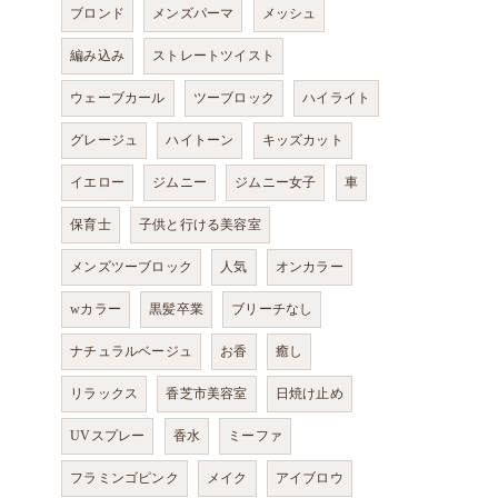
ブロンド
メンズパーマ
メッシュ
編み込み
ストレートツイスト
ウェーブカール
ツーブロック
ハイライト
グレージュ
ハイトーン
キッズカット
イエロー
ジムニー
ジムニー女子
車
保育士
子供と行ける美容室
メンズツーブロック
人気
オンカラー
wカラー
黒髪卒業
ブリーチなし
ナチュラルベージュ
お香
癒し
リラックス
香芝市美容室
日焼け止め
UVスプレー
香水
ミーファ
フラミンゴピンク
メイク
アイブロウ