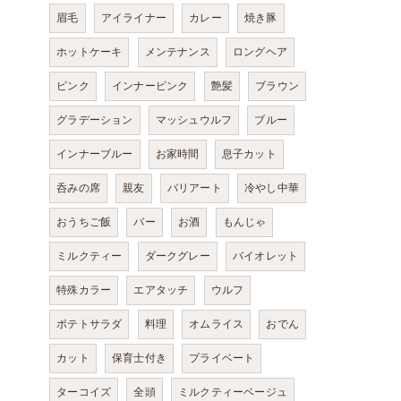
眉毛
アイライナー
カレー
焼き豚
ホットケーキ
メンテナンス
ロングヘア
ピンク
インナーピンク
艶髪
ブラウン
グラデーション
マッシュウルフ
ブルー
インナーブルー
お家時間
息子カット
呑みの席
親友
バリアート
冷やし中華
おうちご飯
バー
お酒
もんじゃ
ミルクティー
ダークグレー
バイオレット
特殊カラー
エアタッチ
ウルフ
ポテトサラダ
料理
オムライス
おでん
カット
保育士付き
プライベート
ターコイズ
全頭
ミルクティーベージュ