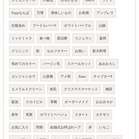
スイカジュース
小籠包
台湾かき氷
SIRUP
ライブ
Zeppなんば
万博
美味しいもの
お刺身
アンブレラ
白髪染め
プードルパーマ
ホワイトパープル
山賊
ミャクミャク
食べ物
肌治療
リジュラン
薬局
クリニック
初
セルフカラー
お祝い
薪火料理
初めてのカラー
バージン毛
スクールカット
あみおろし
カンジャンセウ
心斎橋
アメ村
Aiam
チャプター8
エメラルドグリーン
地毛
クリスマスマーケット
梅田
阪急
スカイビル
革靴
オーダーメイド
おおみそか
新年
実家
ホワイトベージュ
スタート
カチモリ
お気に入り
同期
結婚式お呼ばれヘア
赤
いちご