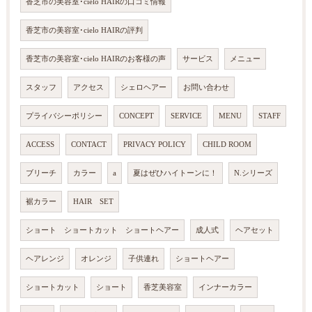
香芝市の美容室･cielo HAIRの口コミ情報
香芝市の美容室･cielo HAIRの評判
香芝市の美容室･cielo HAIRのお客様の声
サービス
メニュー
スタッフ
アクセス
シェロヘアー
お問い合わせ
プライバシーポリシー
CONCEPT
SERVICE
MENU
STAFF
ACCESS
CONTACT
PRIVACY POLICY
CHILD ROOM
ブリーチ
カラー
a
夏はぜひハイトーンに！
N.シリーズ
裾カラー
HAIR SET
ショート ショートカット ショートヘアー
成人式
ヘアセット
ヘアレンジ
オレンジ
子供連れ
ショートヘアー
ショートカット
ショート
香芝美容室
インナーカラー