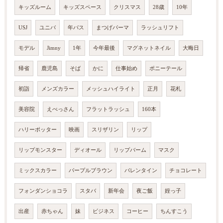
キッズルーム
キッズスペース
クリスマス
28歳
10年
USJ
ユニバ
年パス
まつげパーマ
ラッシュリフト
モデル
Jimny
1年
今年最後
マグネットネイル
大晦日
帰省
鹿児島
そば
かに
仕事始め
ポニーテール
初詣
メンズカラー
メッシュハイライト
正月
花札
美容院
えべっさん
フラットラッシュ
160本
ハリーポッター
映画
スリザリン
リップ
リップモンスター
ディオール
リップバーム
マスク
ミックスカラー
パープルブラウン
バレンタイン
チョコレート
フォンダンショコラ
スタバ
新年会
夜ご飯
姪っ子
出産
赤ちゃん
妹
ビジネス
コーヒー
ちんすこう