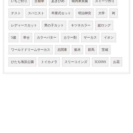
いちご狩り
古都華
あきひめ
堀内果実園
スイーツ作り
テスト
スパニスト
卒業式セット
明治神宮
大学
袴
レディースカット
男の子カット
キツネカラー
超ロング
3歳
幸せ
カラーバター
カラー剤
サーカス
イオン
ワールドドリームサーカス
北関東
栃木
群馬
茨城
ひたち海浜公園
トイカメラ
スリーコインズ
3COINS
お花