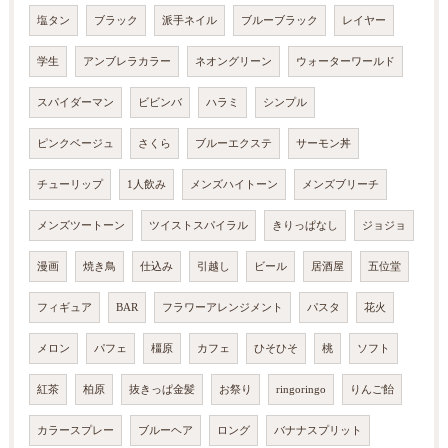
塩タン
ブラック
派手ネイル
ブルーブラック
レイヤー
学生
アンブレラカラー
ネオングリーン
ウォーターワールド
スパイダーマン
ビビンバ
ハラミ
シンプル
ピンクベージュ
さくら
ブルーエクステ
サーモン丼
チューリップ
1人飲み
メンズハイトーン
メンズブリーチ
メンズツートーン
ツイストスパイラル
きりっぱなし
ジョジョ
漫画
焼き鳥
仕込み
引越し
ビール
居酒屋
五位堂
フィギュア
BAR
フラワーアレンジメント
パスタ
花火
メロン
パフェ
橿原
カフェ
ひそひそ
桃
ソフト
紅茶
柏原
抜きっぱ金髪
お祭り
ringoringo
りんご飴
カラースプレー
ブルーヘア
ロング
バナナスプリット