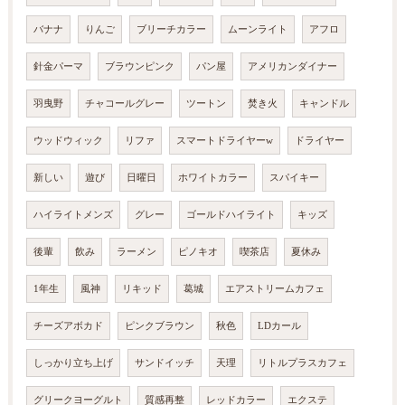
バナナ
りんご
ブリーチカラー
ムーンライト
アフロ
針金パーマ
ブラウンピンク
パン屋
アメリカンダイナー
羽曳野
チャコールグレー
ツートン
焚き火
キャンドル
ウッドウィック
リファ
スマートドライヤーw
ドライヤー
新しい
遊び
日曜日
ホワイトカラー
スパイキー
ハイライトメンズ
グレー
ゴールドハイライト
キッズ
後輩
飲み
ラーメン
ピノキオ
喫茶店
夏休み
1年生
風神
リキッド
葛城
エアストリームカフェ
チーズアボカド
ピンクブラウン
秋色
LDカール
しっかり立ち上げ
サンドイッチ
天理
リトルプラスカフェ
グリークヨーグルト
質感再整
レッドカラー
エクステ