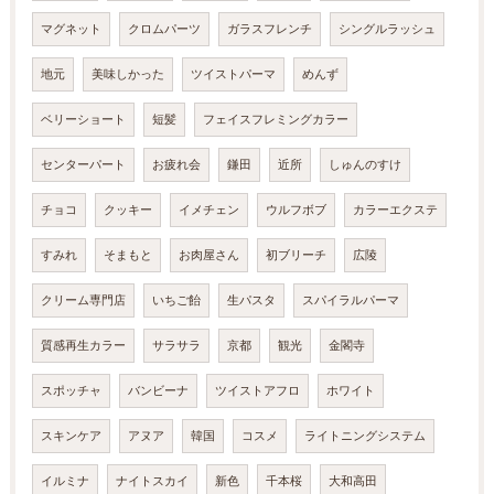
マグネット
クロムパーツ
ガラスフレンチ
シングルラッシュ
地元
美味しかった
ツイストパーマ
めんず
ベリーショート
短髪
フェイスフレミングカラー
センターパート
お疲れ会
鎌田
近所
しゅんのすけ
チョコ
クッキー
イメチェン
ウルフボブ
カラーエクステ
すみれ
そまもと
お肉屋さん
初ブリーチ
広陵
クリーム専門店
いちご飴
生パスタ
スパイラルパーマ
質感再生カラー
サラサラ
京都
観光
金閣寺
スポッチャ
バンビーナ
ツイストアフロ
ホワイト
スキンケア
アヌア
韓国
コスメ
ライトニングシステム
イルミナ
ナイトスカイ
新色
千本桜
大和高田