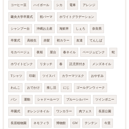
コーヒー豆
ハイボール
シカ
電車
アレンジ
畿央大学卒業式
初パーマ
ホワイトグラデーション
シャンプー台
沖縄お土産
海鮮丼
しぇろ
奈良県
卒業式
高校生
赤髪
初カラー
友達
てんしば
モカベージュ
夜桜
屋台
春ネイル
ベージュピンク
蛇
ホワイトピンク
リタッチ
春
託児所付き
メンズネイル
Tシャツ
印刷
ツイスパ
カラーマツエク
おやすみ
わんこ
おでかけ
推し活
にじ
ゴールデンウィーク
パン
運動
シャドールーツ
ブルーシルバー
ツインポニー
卒園式
オレンジネイル
ワンカラー
肉フェス
長居公園
長居植物園
ネモフィラ
博物館
GW
テンテン
今里