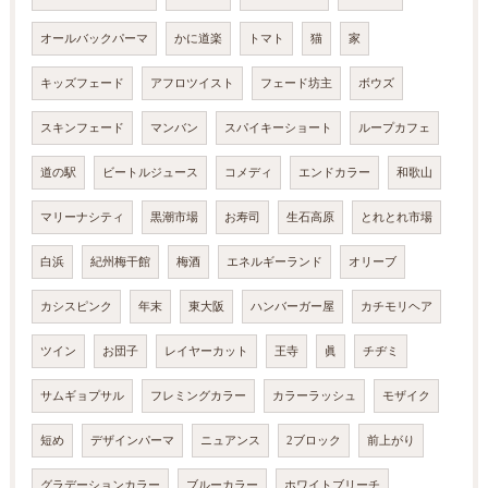
オールバックパーマ
かに道楽
トマト
猫
家
キッズフェード
アフロツイスト
フェード坊主
ボウズ
スキンフェード
マンバン
スパイキーショート
ループカフェ
道の駅
ビートルジュース
コメディ
エンドカラー
和歌山
マリーナシティ
黒潮市場
お寿司
生石高原
とれとれ市場
白浜
紀州梅干館
梅酒
エネルギーランド
オリーブ
カシスピンク
年末
東大阪
ハンバーガー屋
カチモリヘア
ツイン
お団子
レイヤーカット
王寺
眞
チヂミ
サムギョプサル
フレミングカラー
カラーラッシュ
モザイク
短め
デザインパーマ
ニュアンス
2ブロック
前上がり
グラデーションカラー
ブルーカラー
ホワイトブリーチ