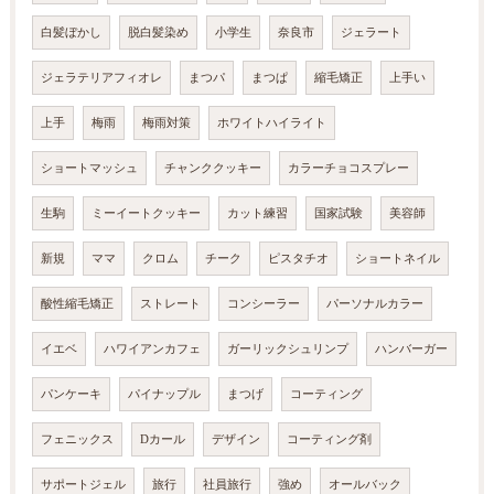
白髪ぼかし
脱白髪染め
小学生
奈良市
ジェラート
ジェラテリアフィオレ
まつパ
まつぱ
縮毛矯正
上手い
上手
梅雨
梅雨対策
ホワイトハイライト
ショートマッシュ
チャンククッキー
カラーチョコスプレー
生駒
ミーイートクッキー
カット練習
国家試験
美容師
新規
ママ
クロム
チーク
ピスタチオ
ショートネイル
酸性縮毛矯正
ストレート
コンシーラー
パーソナルカラー
イエベ
ハワイアンカフェ
ガーリックシュリンプ
ハンバーガー
パンケーキ
パイナップル
まつげ
コーティング
フェニックス
Dカール
デザイン
コーティング剤
サポートジェル
旅行
社員旅行
強め
オールバック