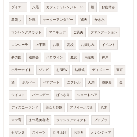
ダイナー
八尾
カフェチャレンジャー88
姪
お盆休み
鳥刺し
沖縄
サーターアンダギー
鶏天
かき氷
ワンレングスカット
マニキュア
ご褒美
ファンデーション
コンシーラ
上半期
お歌
高校
お楽しみ
イベント
夢の国
運動会
ハロウィン
魔女
南京町
神戸
ホラーナイト
ゾンビ
おNEW
結婚式
ディズニー
東京
酒
ボルドー
ベアアート
ニフレル
天満
昼飲み
金
ツイスト
バースデー
ばっさり
ショートヘア
ディズニーランド
美女と野獣
アサイーボウル
八木
マツ育
まつ毛美容液
ラッシュアディクト
プチプラ
セザンヌ
スイーツ
刈り上げ
お正月
オレンジヘア