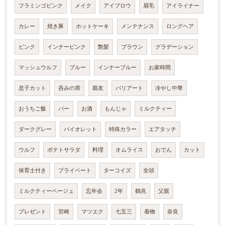
フラミンゴピンク
メイク
アイブロウ
眉毛
アイライナー
カレー
焼き豚
ホットケーキ
メンテナンス
ロングヘア
ピンク
インナーピンク
艶髪
ブラウン
グラデーション
マッシュウルフ
ブルー
インナーブルー
お家時間
息子カット
呑みの席
親友
バリアート
冷やし中華
おうちご飯
バー
お酒
もんじゃ
ミルクティー
ダークグレー
バイオレット
特殊カラー
エアタッチ
ウルフ
ポテトサラダ
料理
オムライス
おでん
カット
保育士付き
プライベート
ターコイズ
全頭
ミルクティーベージュ
忘年会
2年
鶴兆
父親
プレゼント
宮崎
マツエク
七五三
着物
奈良