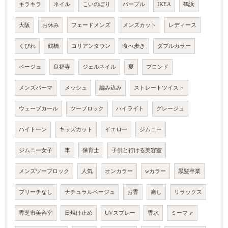
キラキラ
ネイル
こいのぼり
パープル
IKEA
鶴浜
大阪
お休み
フェードメンズ
メンズカット
レディース
くびれ
鶴橋
コリアンタウン
食べ歩き
ダブルカラー
ベージュ
良福寺
ジェルネイル
夏
ブロンド
メンズパーマ
メッシュ
編み込み
ストレートツイスト
ウェーブカール
ツーブロック
ハイライト
グレージュ
ハイトーン
キッズカット
イエロー
ジムニー
ジムニー女子
車
保育士
子供と行ける美容室
メンズツーブロック
人気
オンカラー
wカラー
黒髪卒業
ブリーチなし
ナチュラルベージュ
お香
癒し
リラックス
香芝市美容室
日焼け止め
UVスプレー
香水
ミーファ