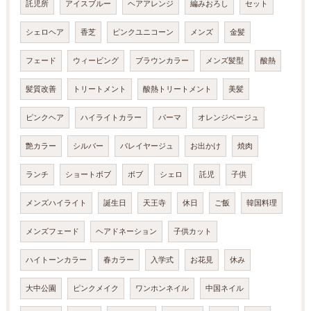
託児所
アイスブルー
ヘアアレンジ
編みおろし
セット
シェロヘア
香芝
ピンクユニコーン
メンズ
金髪
フェード
ウィービング
ブラウンカラー
メンズ髪型
酸熱
髪質改善
トリートメント
酸熱トリートメント
美髪
ピンクヘア
ハイライトカラー
パーマ
オレンジベージュ
艶カラー
シルバー
バレイヤージュ
お出かけ
焼肉
ランチ
ショートボブ
ボブ
シェロ
託児
子供
メンズハイライト
誕生日
天王寺
休日
ご飯
韓国料理
メンズフェード
ヘアドネーション
子供カット
ハイトーンカラー
春カラー
入学式
お花見
休み
大中公園
ピンクメイク
ワンホンネイル
中国ネイル