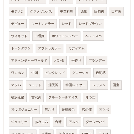
モアナ2
グラメゾンパリ
中華料理
源隆
回鍋肉
日本酒
デビュー
ツートンカラー
レッド
レッドブラウン
ウィキッド
白雪姫
ホワイトシルバー
ヘッドスパ
トーンダウン
アブレラカラー
ミディアム
アドベンチャーワールド
パンダ
手作り
ブランデー
ワンホン
中国
ピンクレッド
グレーシュ
透明感
マツパ
ジェット
通天閣
韓国レイヤー
レッスン
国宝
横浜流星
吉沢亮
ブルーシールアイス
耳つぼ
耳つぼジュエリー
肩こり
眼精疲労
恋の窪
耳ツボ
ジュエリー
あみこみ
台湾
アルル
ダージーパイ