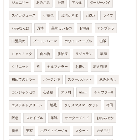
ジュエリー
あみこみ
台湾
アルル
ダージーパイ
スイカジュース
小籠包
台湾かき氷
SIRUP
ライブ
Zeppなんば
万博
美味しいもの
お刺身
アンブレラ
白髪染め
プードルパーマ
ホワイトパープル
山賊
ミャクミャク
食べ物
肌治療
リジュラン
薬局
クリニック
初
セルフカラー
お祝い
薪火料理
初めてのカラー
バージン毛
スクールカット
あみおろし
カンジャンセウ
心斎橋
アメ村
Aiam
チャプター8
エメラルドグリーン
地毛
クリスマスマーケット
梅田
阪急
スカイビル
革靴
オーダーメイド
おおみそか
新年
実家
ホワイトベージュ
スタート
カチモリ