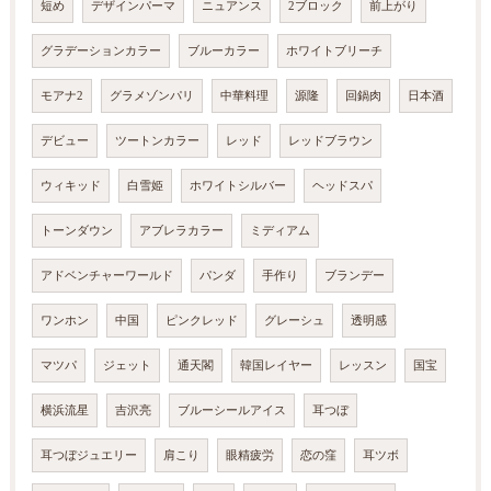
短め
デザインパーマ
ニュアンス
2ブロック
前上がり
グラデーションカラー
ブルーカラー
ホワイトブリーチ
モアナ2
グラメゾンパリ
中華料理
源隆
回鍋肉
日本酒
デビュー
ツートンカラー
レッド
レッドブラウン
ウィキッド
白雪姫
ホワイトシルバー
ヘッドスパ
トーンダウン
アブレラカラー
ミディアム
アドベンチャーワールド
パンダ
手作り
ブランデー
ワンホン
中国
ピンクレッド
グレーシュ
透明感
マツパ
ジェット
通天閣
韓国レイヤー
レッスン
国宝
横浜流星
吉沢亮
ブルーシールアイス
耳つぼ
耳つぼジュエリー
肩こり
眼精疲労
恋の窪
耳ツボ