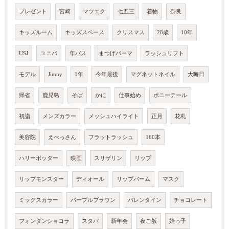
プレゼント
宮崎
マツエク
七五三
着物
奈良
キッズルーム
キッズスペース
クリスマス
28歳
10年
USJ
ユニバ
年パス
まつげパーマ
ラッシュリフト
モデル
Jimny
1年
今年最後
マグネットネイル
大晦日
帰省
鹿児島
そば
かに
仕事始め
ポニーテール
初詣
メンズカラー
メッシュハイライト
正月
花札
美容院
えべっさん
フラットラッシュ
160本
ハリーポッター
映画
スリザリン
リップ
リップモンスター
ディオール
リップバーム
マスク
ミックスカラー
パープルブラウン
バレンタイン
チョコレート
フォンダンショコラ
スタバ
新年会
夜ご飯
姪っ子