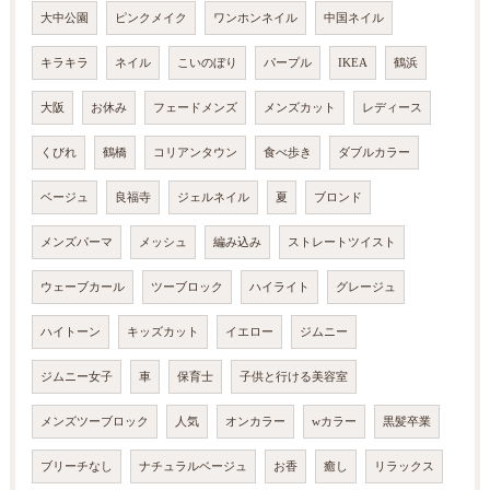
大中公園
ピンクメイク
ワンホンネイル
中国ネイル
キラキラ
ネイル
こいのぼり
パープル
IKEA
鶴浜
大阪
お休み
フェードメンズ
メンズカット
レディース
くびれ
鶴橋
コリアンタウン
食べ歩き
ダブルカラー
ベージュ
良福寺
ジェルネイル
夏
ブロンド
メンズパーマ
メッシュ
編み込み
ストレートツイスト
ウェーブカール
ツーブロック
ハイライト
グレージュ
ハイトーン
キッズカット
イエロー
ジムニー
ジムニー女子
車
保育士
子供と行ける美容室
メンズツーブロック
人気
オンカラー
wカラー
黒髪卒業
ブリーチなし
ナチュラルベージュ
お香
癒し
リラックス