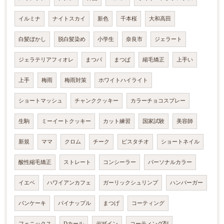
イルミナ
ナイトスカイ
新色
千本桜
大和高田
白髪ぼかし
脱白髪染め
小学生
奈良市
ジェラート
ジェラテリアフィオレ
まつパ
まつぱ
縮毛矯正
上手い
上手
梅雨
梅雨対策
ホワイトハイライト
ショートマッシュ
チャンククッキー
カラーチョコスプレー
生駒
ミーイートクッキー
カット練習
国家試験
美容師
新規
ママ
クロム
チーク
ピスタチオ
ショートネイル
酸性縮毛矯正
ストレート
コンシーラー
パーソナルカラー
イエベ
ハワイアンカフェ
ガーリックシュリンプ
ハンバーガー
パンケーキ
パイナップル
まつげ
コーティング
フェニックス
Dカール
デザイン
コーティング剤