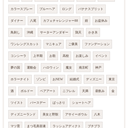
カラースプレー
ブルーヘア
ロング
バナナスプリット
ダイナー
八尾
カフェチャレンジャー88
姪
お盆休み
鳥刺し
沖縄
サーターアンダギー
鶏天
かき氷
ワンレングスカット
マニキュア
ご褒美
ファンデーション
コンシーラ
上半期
お歌
高校
お楽しみ
イベント
夢の国
運動会
ハロウィン
魔女
南京町
神戸
ホラーナイト
ゾンビ
おNEW
結婚式
ディズニー
東京
酒
ボルドー
ベアアート
ニフレル
天満
昼飲み
金
ツイスト
バースデー
ばっさり
ショートヘア
ディズニーランド
美女と野獣
アサイーボウル
八木
マツ育
まつ毛美容液
ラッシュアディクト
プチプラ