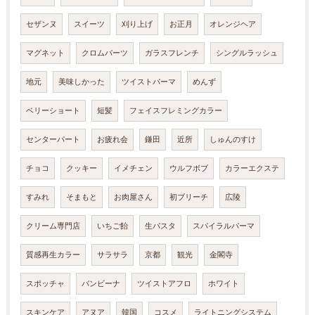
セザンヌ
スイーツ
刈り上げ
お正月
オレンジヘア
マグネット
クロムパーツ
ガラスフレンチ
シングルラッシュ
地元
美味しかった
ツイストパーマ
めんず
ベリーショート
短髪
フェイスフレミングカラー
センターパート
お疲れ会
鎌田
近所
しゅんのすけ
チョコ
クッキー
イメチェン
ウルフボブ
カラーエクステ
すみれ
そまもと
お肉屋さん
初ブリーチ
広陵
クリーム専門店
いちご飴
生パスタ
スパイラルパーマ
質感再生カラー
サラサラ
京都
観光
金閣寺
スポッチャ
バンビーナ
ツイストアフロ
ホワイト
スキンケア
アヌア
韓国
コスメ
ライトニングシステム