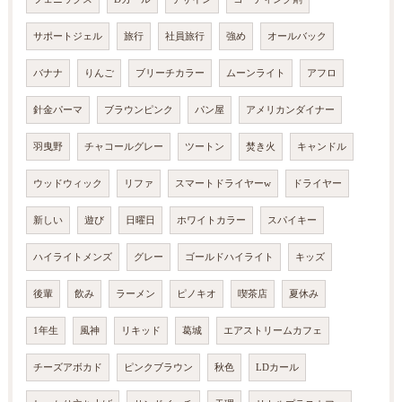
サポートジェル
旅行
社員旅行
強め
オールバック
バナナ
りんご
ブリーチカラー
ムーンライト
アフロ
針金パーマ
ブラウンピンク
パン屋
アメリカンダイナー
羽曳野
チャコールグレー
ツートン
焚き火
キャンドル
ウッドウィック
リファ
スマートドライヤーw
ドライヤー
新しい
遊び
日曜日
ホワイトカラー
スパイキー
ハイライトメンズ
グレー
ゴールドハイライト
キッズ
後輩
飲み
ラーメン
ピノキオ
喫茶店
夏休み
1年生
風神
リキッド
葛城
エアストリームカフェ
チーズアボカド
ピンクブラウン
秋色
LDカール