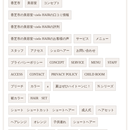
香芝市
美容室
コンセプト
香芝市の美容室･cielo HAIRの口コミ情報
香芝市の美容室･cielo HAIRの評判
香芝市の美容室･cielo HAIRのお客様の声
サービス
メニュー
スタッフ
アクセス
シェロヘアー
お問い合わせ
プライバシーポリシー
CONCEPT
SERVICE
MENU
STAFF
ACCESS
CONTACT
PRIVACY POLICY
CHILD ROOM
ブリーチ
カラー
a
夏はぜひハイトーンに！
N.シリーズ
裾カラー
HAIR SET
ショート ショートカット ショートヘアー
成人式
ヘアセット
ヘアレンジ
オレンジ
子供連れ
ショートヘアー