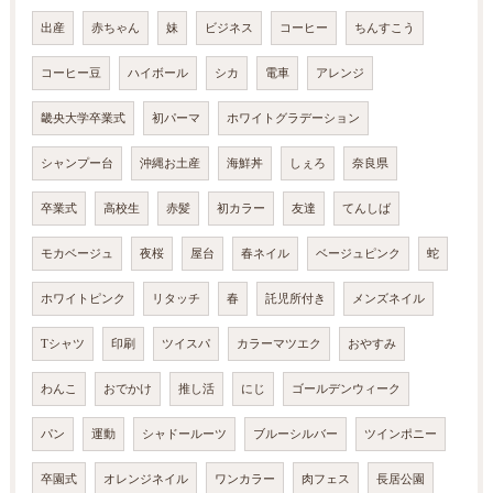
出産
赤ちゃん
妹
ビジネス
コーヒー
ちんすこう
コーヒー豆
ハイボール
シカ
電車
アレンジ
畿央大学卒業式
初パーマ
ホワイトグラデーション
シャンプー台
沖縄お土産
海鮮丼
しぇろ
奈良県
卒業式
高校生
赤髪
初カラー
友達
てんしば
モカベージュ
夜桜
屋台
春ネイル
ベージュピンク
蛇
ホワイトピンク
リタッチ
春
託児所付き
メンズネイル
Tシャツ
印刷
ツイスパ
カラーマツエク
おやすみ
わんこ
おでかけ
推し活
にじ
ゴールデンウィーク
パン
運動
シャドールーツ
ブルーシルバー
ツインポニー
卒園式
オレンジネイル
ワンカラー
肉フェス
長居公園