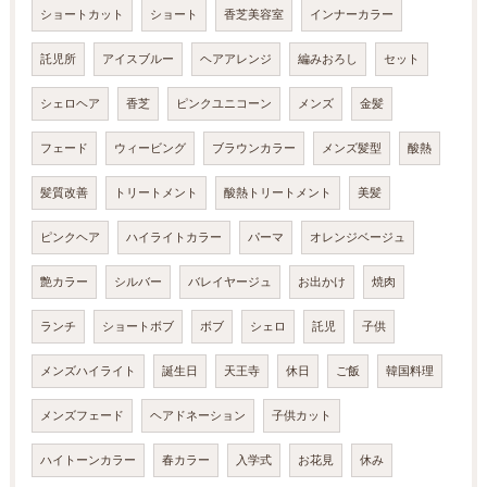
ショートカット
ショート
香芝美容室
インナーカラー
託児所
アイスブルー
ヘアアレンジ
編みおろし
セット
シェロヘア
香芝
ピンクユニコーン
メンズ
金髪
フェード
ウィービング
ブラウンカラー
メンズ髪型
酸熱
髪質改善
トリートメント
酸熱トリートメント
美髪
ピンクヘア
ハイライトカラー
パーマ
オレンジベージュ
艶カラー
シルバー
バレイヤージュ
お出かけ
焼肉
ランチ
ショートボブ
ボブ
シェロ
託児
子供
メンズハイライト
誕生日
天王寺
休日
ご飯
韓国料理
メンズフェード
ヘアドネーション
子供カット
ハイトーンカラー
春カラー
入学式
お花見
休み