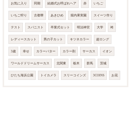
お気に入り
同期
結婚式お呼ばれヘア
赤
いちご
いちご狩り
古都華
あきひめ
堀内果実園
スイーツ作り
テスト
スパニスト
卒業式セット
明治神宮
大学
袴
レディースカット
男の子カット
キツネカラー
超ロング
3歳
幸せ
カラーバター
カラー剤
サーカス
イオン
ワールドドリームサーカス
北関東
栃木
群馬
茨城
ひたち海浜公園
トイカメラ
スリーコインズ
3COINS
お花