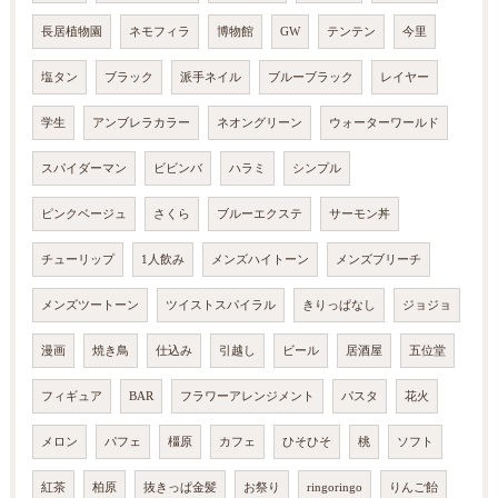
長居植物園
ネモフィラ
博物館
GW
テンテン
今里
塩タン
ブラック
派手ネイル
ブルーブラック
レイヤー
学生
アンブレラカラー
ネオングリーン
ウォーターワールド
スパイダーマン
ビビンバ
ハラミ
シンプル
ピンクベージュ
さくら
ブルーエクステ
サーモン丼
チューリップ
1人飲み
メンズハイトーン
メンズブリーチ
メンズツートーン
ツイストスパイラル
きりっぱなし
ジョジョ
漫画
焼き鳥
仕込み
引越し
ビール
居酒屋
五位堂
フィギュア
BAR
フラワーアレンジメント
パスタ
花火
メロン
パフェ
橿原
カフェ
ひそひそ
桃
ソフト
紅茶
柏原
抜きっぱ金髪
お祭り
ringoringo
りんご飴