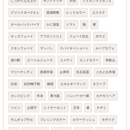
しっかり立ち上げ
サンドイッチ
天理
リトルプラスカフェ
グリークヨーグルト
質感再整
レッドカラー
エクステ
オールバックパーマ
かに道楽
トマト
猫
家
キッズフェード
アフロツイスト
フェード坊主
ボウズ
スキンフェード
マンバン
スパイキーショート
ループカフェ
道の駅
ビートルジュース
コメディ
エンドカラー
和歌山
マリーナシティ
黒潮市場
お寿司
生石高原
とれとれ市場
白浜
紀州梅干館
梅酒
エネルギーランド
オリーブ
カシスピンク
年末
東大阪
ハンバーガー屋
カチモリヘア
ツイン
お団子
レイヤーカット
王寺
眞
チヂミ
サムギョプサル
フレミングカラー
カラーラッシュ
モザイク