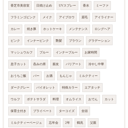
香芝市美容室
日焼け止め
UVスプレー
香水
ミーファ
フラミンゴピンク
メイク
アイブロウ
眉毛
アイライナー
カレー
焼き豚
ホットケーキ
メンテナンス
ロングヘア
ピンク
インナーピンク
艶髪
ブラウン
グラデーション
マッシュウルフ
ブルー
インナーブルー
お家時間
息子カット
呑みの席
親友
バリアート
冷やし中華
おうちご飯
バー
お酒
もんじゃ
ミルクティー
ダークグレー
バイオレット
特殊カラー
エアタッチ
ウルフ
ポテトサラダ
料理
オムライス
おでん
カット
保育士付き
プライベート
ターコイズ
全頭
ミルクティーベージュ
忘年会
2年
鶴兆
父親