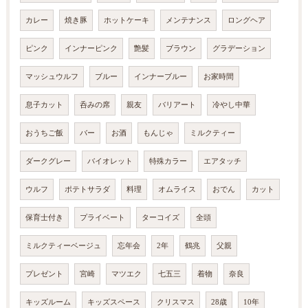
カレー
焼き豚
ホットケーキ
メンテナンス
ロングヘア
ピンク
インナーピンク
艶髪
ブラウン
グラデーション
マッシュウルフ
ブルー
インナーブルー
お家時間
息子カット
呑みの席
親友
バリアート
冷やし中華
おうちご飯
バー
お酒
もんじゃ
ミルクティー
ダークグレー
バイオレット
特殊カラー
エアタッチ
ウルフ
ポテトサラダ
料理
オムライス
おでん
カット
保育士付き
プライベート
ターコイズ
全頭
ミルクティーベージュ
忘年会
2年
鶴兆
父親
プレゼント
宮崎
マツエク
七五三
着物
奈良
キッズルーム
キッズスペース
クリスマス
28歳
10年