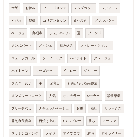
大阪
お休み
フェードメンズ
メンズカット
レディース
くびれ
鶴橋
コリアンタウン
食べ歩き
ダブルカラー
ベージュ
良福寺
ジェルネイル
夏
ブロンド
メンズパーマ
メッシュ
編み込み
ストレートツイスト
ウェーブカール
ツーブロック
ハイライト
グレージュ
ハイトーン
キッズカット
イエロー
ジムニー
ジムニー女子
車
保育士
子供と行ける美容室
メンズツーブロック
人気
オンカラー
wカラー
黒髪卒業
ブリーチなし
ナチュラルベージュ
お香
癒し
リラックス
香芝市美容室
日焼け止め
UVスプレー
香水
ミーファ
フラミンゴピンク
メイク
アイブロウ
眉毛
アイライナー