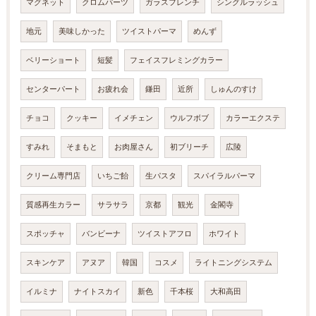
マグネット
クロムパーツ
ガラスフレンチ
シングルラッシュ
地元
美味しかった
ツイストパーマ
めんず
ベリーショート
短髪
フェイスフレミングカラー
センターパート
お疲れ会
鎌田
近所
しゅんのすけ
チョコ
クッキー
イメチェン
ウルフボブ
カラーエクステ
すみれ
そまもと
お肉屋さん
初ブリーチ
広陵
クリーム専門店
いちご飴
生パスタ
スパイラルパーマ
質感再生カラー
サラサラ
京都
観光
金閣寺
スポッチャ
バンビーナ
ツイストアフロ
ホワイト
スキンケア
アヌア
韓国
コスメ
ライトニングシステム
イルミナ
ナイトスカイ
新色
千本桜
大和高田