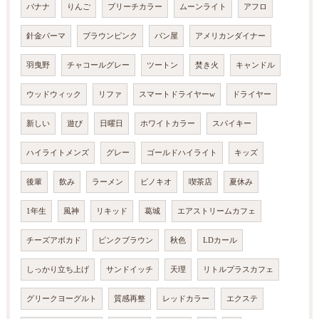
バナナ
りんご
ブリーチカラー
ムーンライト
アフロ
針金パーマ
ブラウンピンク
パン屋
アメリカンダイナー
羽曳野
チャコールグレー
ツートン
焚き火
キャンドル
ウッドウィック
リファ
スマートドライヤーw
ドライヤー
新しい
遊び
日曜日
ホワイトカラー
スパイキー
ハイライトメンズ
グレー
ゴールドハイライト
キッズ
後輩
飲み
ラーメン
ピノキオ
喫茶店
夏休み
1年生
風神
リキッド
葛城
エアストリームカフェ
チーズアボカド
ピンクブラウン
秋色
LDカール
しっかり立ち上げ
サンドイッチ
天理
リトルプラスカフェ
グリークヨーグルト
質感再整
レッドカラー
エクステ