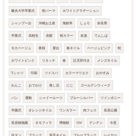
畿央大学卒業式
初パーマ
ホワイトグラデーション
シャンプー台
沖縄お土産
海鮮丼
しぇろ
奈良県
卒業式
高校生
赤髪
初カラー
友達
てんしば
モカベージュ
夜桜
屋台
春ネイル
ベージュピンク
蛇
ホワイトピンク
リタッチ
春
託児所付き
メンズネイル
Tシャツ
印刷
ツイスパ
カラーマツエク
おやすみ
わんこ
おでかけ
推し活
にじ
ゴールデンウィーク
パン
運動
シャドールーツ
ブルーシルバー
ツインポニー
卒園式
オレンジネイル
ワンカラー
肉フェス
長居公園
長居植物園
ネモフィラ
博物館
GW
テンテン
今里
塩タン
ブラック
派手ネイル
ブルーブラック
レイヤー