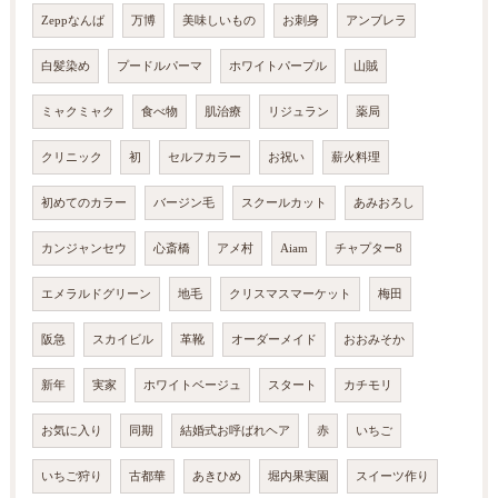
Zeppなんば
万博
美味しいもの
お刺身
アンブレラ
白髪染め
プードルパーマ
ホワイトパープル
山賊
ミャクミャク
食べ物
肌治療
リジュラン
薬局
クリニック
初
セルフカラー
お祝い
薪火料理
初めてのカラー
バージン毛
スクールカット
あみおろし
カンジャンセウ
心斎橋
アメ村
Aiam
チャプター8
エメラルドグリーン
地毛
クリスマスマーケット
梅田
阪急
スカイビル
革靴
オーダーメイド
おおみそか
新年
実家
ホワイトベージュ
スタート
カチモリ
お気に入り
同期
結婚式お呼ばれヘア
赤
いちご
いちご狩り
古都華
あきひめ
堀内果実園
スイーツ作り