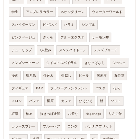
学生
アンブレラカラー
ネオングリーン
ウォーターワールド
スパイダーマン
ビビンバ
ハラミ
シンプル
ピンクベージュ
さくら
ブルーエクステ
サーモン丼
チューリップ
1人飲み
メンズハイトーン
メンズブリーチ
メンズツートーン
ツイストスパイラル
きりっぱなし
ジョジョ
漫画
焼き鳥
仕込み
引越し
ビール
居酒屋
五位堂
フィギュア
BAR
フラワーアレンジメント
パスタ
花火
メロン
パフェ
橿原
カフェ
ひそひそ
桃
ソフト
紅茶
柏原
抜きっぱ金髪
お祭り
ringoringo
りんご飴
カラースプレー
ブルーヘア
ロング
バナナスプリット