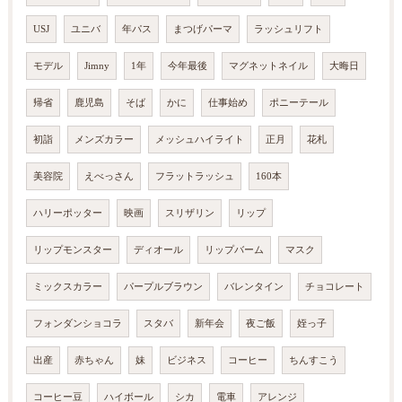
USJ
ユニバ
年パス
まつげパーマ
ラッシュリフト
モデル
Jimny
1年
今年最後
マグネットネイル
大晦日
帰省
鹿児島
そば
かに
仕事始め
ポニーテール
初詣
メンズカラー
メッシュハイライト
正月
花札
美容院
えべっさん
フラットラッシュ
160本
ハリーポッター
映画
スリザリン
リップ
リップモンスター
ディオール
リップバーム
マスク
ミックスカラー
パープルブラウン
バレンタイン
チョコレート
フォンダンショコラ
スタバ
新年会
夜ご飯
姪っ子
出産
赤ちゃん
妹
ビジネス
コーヒー
ちんすこう
コーヒー豆
ハイボール
シカ
電車
アレンジ