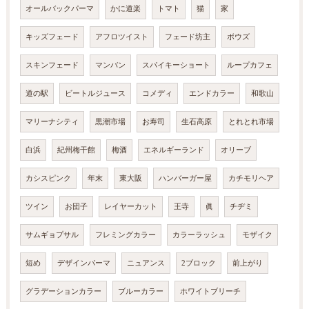
オールバックパーマ
かに道楽
トマト
猫
家
キッズフェード
アフロツイスト
フェード坊主
ボウズ
スキンフェード
マンバン
スパイキーショート
ループカフェ
道の駅
ビートルジュース
コメディ
エンドカラー
和歌山
マリーナシティ
黒潮市場
お寿司
生石高原
とれとれ市場
白浜
紀州梅干館
梅酒
エネルギーランド
オリーブ
カシスピンク
年末
東大阪
ハンバーガー屋
カチモリヘア
ツイン
お団子
レイヤーカット
王寺
眞
チヂミ
サムギョプサル
フレミングカラー
カラーラッシュ
モザイク
短め
デザインパーマ
ニュアンス
2ブロック
前上がり
グラデーションカラー
ブルーカラー
ホワイトブリーチ