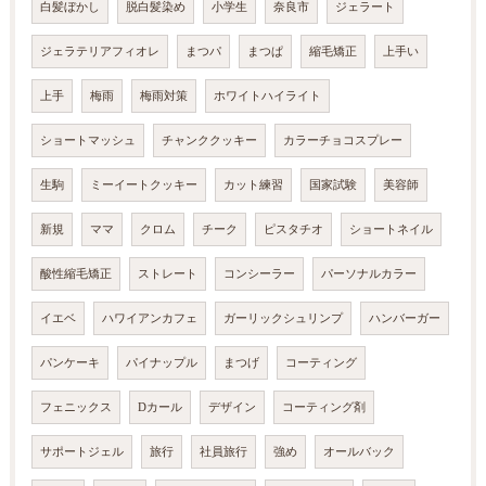
白髪ぼかし
脱白髪染め
小学生
奈良市
ジェラート
ジェラテリアフィオレ
まつパ
まつぱ
縮毛矯正
上手い
上手
梅雨
梅雨対策
ホワイトハイライト
ショートマッシュ
チャンククッキー
カラーチョコスプレー
生駒
ミーイートクッキー
カット練習
国家試験
美容師
新規
ママ
クロム
チーク
ピスタチオ
ショートネイル
酸性縮毛矯正
ストレート
コンシーラー
パーソナルカラー
イエベ
ハワイアンカフェ
ガーリックシュリンプ
ハンバーガー
パンケーキ
パイナップル
まつげ
コーティング
フェニックス
Dカール
デザイン
コーティング剤
サポートジェル
旅行
社員旅行
強め
オールバック