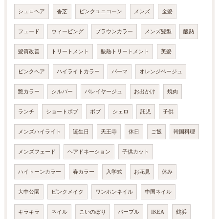
シェロヘア
香芝
ピンクユニコーン
メンズ
金髪
フェード
ウィービング
ブラウンカラー
メンズ髪型
酸熱
髪質改善
トリートメント
酸熱トリートメント
美髪
ピンクヘア
ハイライトカラー
パーマ
オレンジベージュ
艶カラー
シルバー
バレイヤージュ
お出かけ
焼肉
ランチ
ショートボブ
ボブ
シェロ
託児
子供
メンズハイライト
誕生日
天王寺
休日
ご飯
韓国料理
メンズフェード
ヘアドネーション
子供カット
ハイトーンカラー
春カラー
入学式
お花見
休み
大中公園
ピンクメイク
ワンホンネイル
中国ネイル
キラキラ
ネイル
こいのぼり
パープル
IKEA
鶴浜