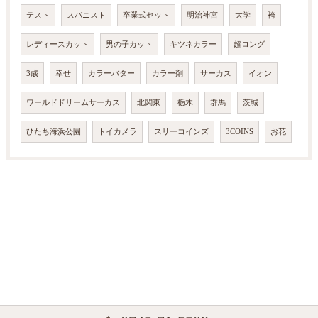
テスト
スパニスト
卒業式セット
明治神宮
大学
袴
レディースカット
男の子カット
キツネカラー
超ロング
3歳
幸せ
カラーバター
カラー剤
サーカス
イオン
ワールドドリームサーカス
北関東
栃木
群馬
茨城
ひたち海浜公園
トイカメラ
スリーコインズ
3COINS
お花