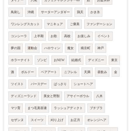
ダイナー
八尾
カフェチャレンジャー88
姪
お盆休み
鳥刺し
沖縄
サーターアンダギー
鶏天
かき氷
ワンレングスカット
マニキュア
ご褒美
ファンデーション
コンシーラ
上半期
お歌
高校
お楽しみ
イベント
夢の国
運動会
ハロウィン
魔女
南京町
神戸
ホラーナイト
ゾンビ
おNEW
結婚式
ディズニー
東京
酒
ボルドー
ベアアート
ニフレル
天満
昼飲み
金
ツイスト
バースデー
ばっさり
ショートヘア
ディズニーランド
美女と野獣
アサイーボウル
八木
マツ育
まつ毛美容液
ラッシュアディクト
プチプラ
セザンヌ
スイーツ
刈り上げ
お正月
オレンジヘア