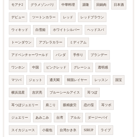
モアナ2
グラメゾンパリ
中華料理
源隆
回鍋肉
日本酒
デビュー
ツートンカラー
レッド
レッドブラウン
ウィキッド
白雪姫
ホワイトシルバー
ヘッドスパ
トーンダウン
アブレラカラー
ミディアム
アドベンチャーワールド
パンダ
手作り
ブランデー
ワンホン
中国
ピンクレッド
グレーシュ
透明感
マツパ
ジェット
通天閣
韓国レイヤー
レッスン
国宝
横浜流星
吉沢亮
ブルーシールアイス
耳つぼ
耳つぼジュエリー
肩こり
眼精疲労
恋の窪
耳ツボ
ジュエリー
あみこみ
台湾
アルル
ダージーパイ
スイカジュース
小籠包
台湾かき氷
SIRUP
ライブ