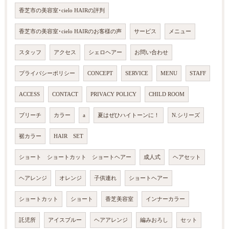
香芝市の美容室･cielo HAIRの評判
香芝市の美容室･cielo HAIRのお客様の声
サービス
メニュー
スタッフ
アクセス
シェロヘアー
お問い合わせ
プライバシーポリシー
CONCEPT
SERVICE
MENU
STAFF
ACCESS
CONTACT
PRIVACY POLICY
CHILD ROOM
ブリーチ
カラー
a
夏はぜひハイトーンに！
N.シリーズ
裾カラー
HAIR SET
ショート ショートカット ショートヘアー
成人式
ヘアセット
ヘアレンジ
オレンジ
子供連れ
ショートヘアー
ショートカット
ショート
香芝美容室
インナーカラー
託児所
アイスブルー
ヘアアレンジ
編みおろし
セット